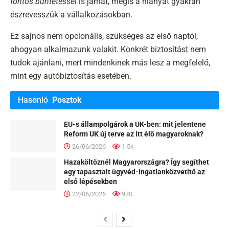
fontos büntetéssel
is járhat, mégis a hiányát gyakran
észrevesszük a vállalkozásokban.
Ez sajnos nem opcionális, szükséges az első naptól,
ahogyan alkalmazunk valakit. Konkrét biztosítást nem
tudok ajánlani, mert mindenkinek más lesz a megfelelő,
mint egy autóbiztosítás esetében.
Hasonló
Posztok
EU-s állampolgárok a UK-ben: mit jelentene
Reform UK új terve az itt élő magyaroknak?
26/06/2026
1.5k
Hazaköltöznél Magyarországra? Így segíthet
egy tapasztalt ügyvéd-ingatlanközvetítő az
első lépésekben
22/06/2026
970