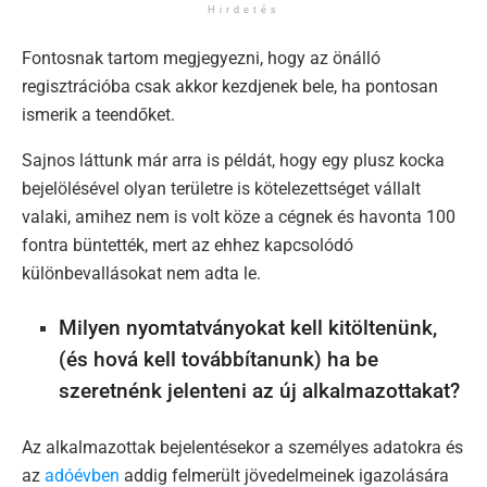
Hirdetés
Fontosnak tartom megjegyezni, hogy az önálló
regisztrációba csak akkor kezdjenek bele, ha pontosan
ismerik a teendőket.
Sajnos láttunk már arra is példát, hogy egy plusz kocka
bejelölésével olyan területre is kötelezettséget vállalt
valaki, amihez nem is volt köze a cégnek és havonta 100
fontra büntették, mert az ehhez kapcsolódó
különbevallásokat nem adta le.
Milyen nyomtatványokat kell kitöltenünk,
(és hová kell továbbítanunk) ha be
szeretnénk jelenteni az új alkalmazottakat?
Az alkalmazottak bejelentésekor a személyes adatokra és
az
adóévben
addig felmerült jövedelmeinek igazolására