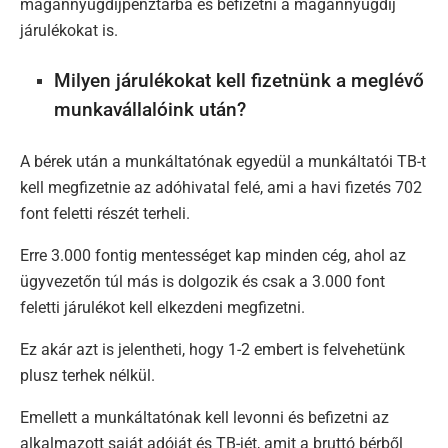
magánnyugdíjpénztárba és befizetni a magánnyugdíj
járulékokat is.
Milyen járulékokat kell fizetnünk a meglévő
munkavállalóink után?
A bérek után a munkáltatónak egyedül a munkáltatói TB-t
kell megfizetnie az adóhivatal felé, ami a havi fizetés 702
font feletti részét terheli.
Erre 3.000 fontig mentességet kap minden cég, ahol az
ügyvezetőn túl más is dolgozik és csak a 3.000 font
feletti járulékot kell elkezdeni megfizetni.
Ez akár azt is jelentheti, hogy 1-2 embert is felvehetünk
plusz terhek nélkül.
Emellett a munkáltatónak kell levonni és befizetni az
alkalmazott saját adóját és TB-jét, amit a bruttó bérből