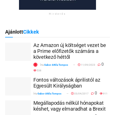
Hirdetés
Ajánlott
Cikkek
Az Amazon új költséget vezet be
a Prime előfizetők számára a
következő héttől
0
Írta
Gabor Attila Tompos
11/09/2023
538
Fontos változások áprilistól az
Egyesült Királyságban
0
Írta
Gabor Attila Tompos
03/04/2017
911
Megállapodás nélkül hónapokat
késhet, vagy elmaradhat a Brexit