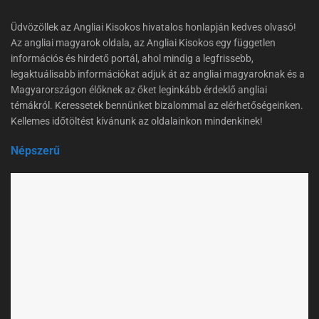
Üdvözöllek az Angliai Kisokos hivatalos honlapján kedves olvasó!
Az angliai magyarok oldala, az Angliai Kisokos egy független
információs és hirdető portál, ahol mindig a legfrissebb,
legaktuálisabb információkat adjuk át az angliai magyaroknak és a
Magyarországon élőknek az őket leginkább érdeklő angliai
témákról. Keressetek bennünket bizalommal az elérhetőségeinken.
Kellemes időtöltést kívánunk az oldalainkon mindenkinek!
Népszerű