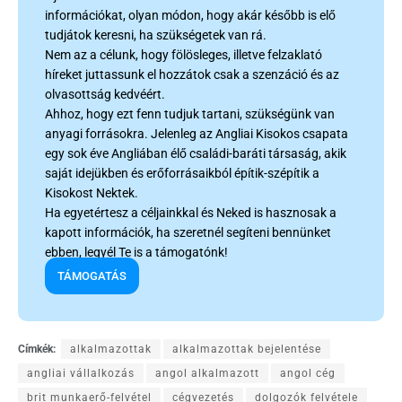
információkat, olyan módon, hogy akár később is elő
tudjátok keresni, ha szükségetek van rá.
Nem az a célunk, hogy fölösleges, illetve felzaklató
híreket juttassunk el hozzátok csak a szenzáció és az
olvasottság kedvéért.
Ahhoz, hogy ezt fenn tudjuk tartani, szükségünk van
anyagi forrásokra. Jelenleg az Angliai Kisokos csapata
egy sok éve Angliában élő családi-baráti társaság, akik
saját idejükben és erőforrásaikból építik-szépítik a
Kisokost Nektek.
Ha egyetértesz a céljainkkal és Neked is hasznosak a
kapott információk, ha szeretnél segíteni bennünket
ebben, legyél Te is a támogatónk!
TÁMOGATÁS
Címkék:
alkalmazottak
alkalmazottak bejelentése
angliai vállalkozás
angol alkalmazott
angol cég
brit munkaerő-felvétel
cégvezetés
dolgozók felvétele