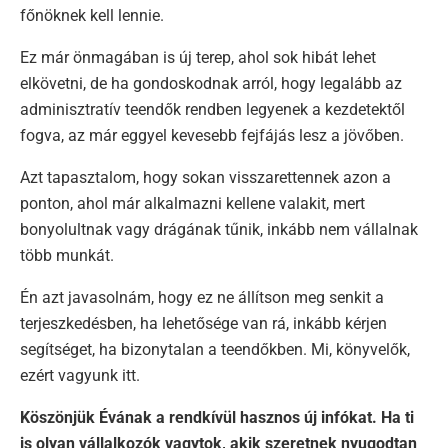
főnöknek kell lennie.
Ez már önmagában is új terep, ahol sok hibát lehet
elkövetni, de ha gondoskodnak arról, hogy legalább az
adminisztratív teendők rendben legyenek a kezdetektől
fogva, az már eggyel kevesebb fejfájás lesz a jövőben.
Azt tapasztalom, hogy sokan visszarettennek azon a
ponton, ahol már alkalmazni kellene valakit, mert
bonyolultnak vagy drágának tűnik, inkább nem vállalnak
több munkát.
Én azt javasolnám, hogy ez ne állítson meg senkit a
terjeszkedésben, ha lehetősége van rá, inkább kérjen
segítséget, ha bizonytalan a teendőkben. Mi, könyvelők,
ezért vagyunk itt.
Köszönjük Évának a rendkívül hasznos új infókat. Ha ti
is olyan vállalkozók vagytok, akik szeretnek nyugodtan