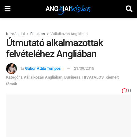
Kezdőoldal
Business
Vállalkozás Angliában
Útmutató alkalmazottak
felvételéhez Angliában
Írta
Gabor Attila Tompos
21/09/2018
Kategória
Vállalkozás Angliában
,
Business
,
HIVATALOS
,
Kiemelt
témák
0