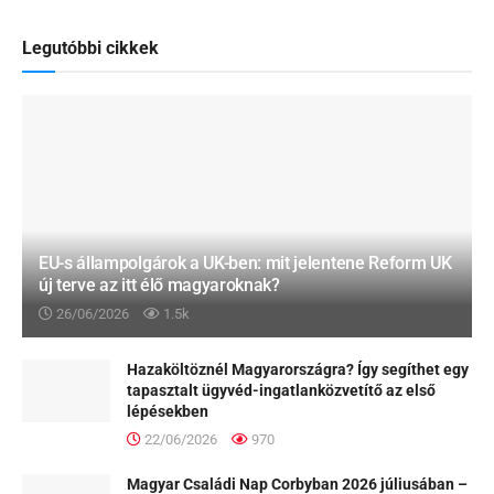
Legutóbbi cikkek
EU-s állampolgárok a UK-ben: mit jelentene Reform UK
új terve az itt élő magyaroknak?
26/06/2026
1.5k
Hazaköltöznél Magyarországra? Így segíthet egy
tapasztalt ügyvéd-ingatlanközvetítő az első
lépésekben
22/06/2026
970
Magyar Családi Nap Corbyban 2026 júliusában –