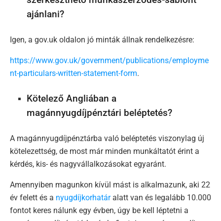
szerkeszthető munkaszerződés-sablont
ajánlani?
Igen, a gov.uk oldalon jó minták állnak rendelkezésre:
https://www.gov.uk/government/publications/employme
nt-particulars-written-statement-form
.
Kötelező Angliában a
magánnyugdíjpénztári beléptetés?
A magánnyugdíjpénztárba való beléptetés viszonylag új
kötelezettség, de most már minden munkáltatót érint a
kérdés, kis- és nagyvállalkozásokat egyaránt.
Amennyiben magunkon kívül mást is alkalmazunk, aki 22
év felett és a
nyugdíjkorhatár
alatt van és legalább 10.000
fontot keres nálunk egy évben, úgy be kell léptetni a