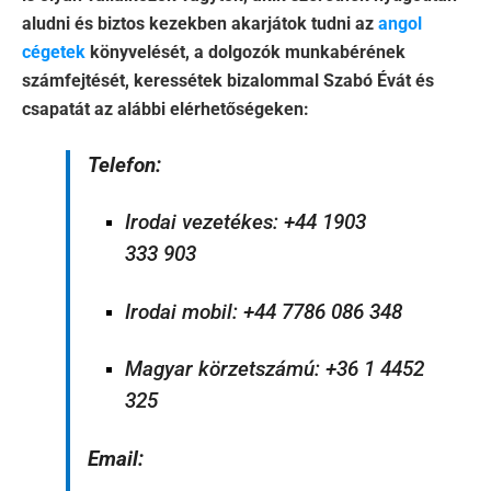
aludni és biztos kezekben akarjátok tudni az
angol
cégetek
könyvelését, a dolgozók munkabérének
számfejtését, keressétek bizalommal Szabó Évát és
csapatát az alábbi elérhetőségeken:
Telefon:
Irodai vezetékes: +44 1903
333 903
Irodai mobil: +44 7786 086 348
Magyar körzetszámú: +36 1 4452
325
Email: