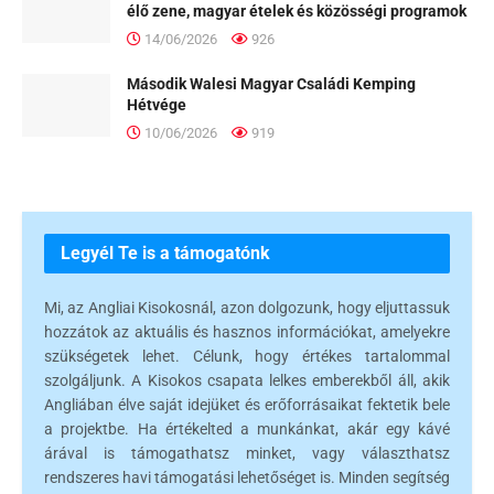
élő zene, magyar ételek és közösségi programok
14/06/2026
926
Második Walesi Magyar Családi Kemping
Hétvége
10/06/2026
919
Legyél Te is a támogatónk
Mi, az Angliai Kisokosnál, azon dolgozunk, hogy eljuttassuk
hozzátok az aktuális és hasznos információkat, amelyekre
szükségetek lehet. Célunk, hogy értékes tartalommal
szolgáljunk. A Kisokos csapata lelkes emberekből áll, akik
Angliában élve saját idejüket és erőforrásaikat fektetik bele
a projektbe. Ha értékelted a munkánkat, akár egy kávé
árával is támogathatsz minket, vagy választhatsz
rendszeres havi támogatási lehetőséget is. Minden segítség