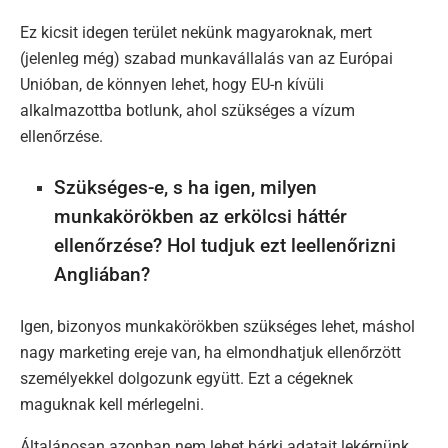
Ez kicsit idegen terület nekünk magyaroknak, mert
(jelenleg még) szabad munkavállalás van az Európai
Unióban, de könnyen lehet, hogy EU-n kívüli
alkalmazottba botlunk, ahol szükséges a vízum
ellenőrzése.
Szükséges-e, s ha igen, milyen
munkakörökben az erkölcsi háttér
ellenőrzése? Hol tudjuk ezt leellenőrizni
Angliában?
Igen, bizonyos munkakörökben szükséges lehet, máshol
nagy marketing ereje van, ha elmondhatjuk ellenőrzött
személyekkel dolgozunk együtt. Ezt a cégeknek
maguknak kell mérlegelni.
Általánosan azonban nem lehet bárki adatait lekérnünk,