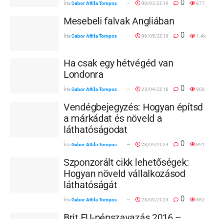
0
Írta
Gabor Attila Tompos
08/03/2019
877
Mesebeli falvak Angliában
0
Írta
Gabor Attila Tompos
06/05/2019
1.4k
Ha csak egy hétvégéd van
Londonra
0
Írta
Gabor Attila Tompos
23/04/2018
908
Vendégbejegyzés: Hogyan építsd
a márkádat és növeld a
láthatóságodat
0
Írta
Gabor Attila Tompos
28/09/2024
891
Szponzorált cikk lehetőségek:
Hogyan növeld vállalkozásod
láthatóságát
0
Írta
Gabor Attila Tompos
28/09/2024
882
Brit EU-népszavazás 2016 –