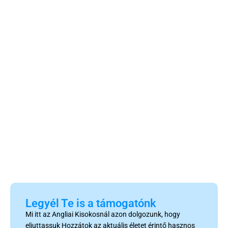
Legyél Te is a támogatónk
Mi itt az Angliai Kisokosnál azon dolgozunk, hogy
eljuttassuk Hozzátok az aktuális életet érintő hasznos