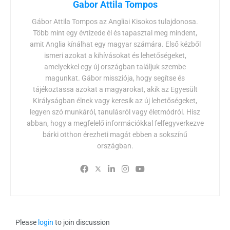
Gabor Attila Tompos
Gábor Attila Tompos az Angliai Kisokos tulajdonosa.
Több mint egy évtizede él és tapasztal meg mindent,
amit Anglia kínálhat egy magyar számára. Első kézből
ismeri azokat a kihívásokat és lehetőségeket,
amelyekkel egy új országban találjuk szembe
magunkat. Gábor missziója, hogy segítse és
tájékoztassa azokat a magyarokat, akik az Egyesült
Királyságban élnek vagy keresik az új lehetőségeket,
legyen szó munkáról, tanulásról vagy életmódról. Hisz
abban, hogy a megfelelő információkkal felfegyverkezve
bárki otthon érezheti magát ebben a sokszínű
országban.
Please
login
to join discussion