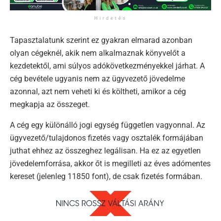
Hirdetés
Tapasztalatunk szerint ez gyakran elmarad azonban
olyan cégeknél, akik nem alkalmaznak könyvelőt a
kezdetektől, ami súlyos adókövetkezményekkel járhat. A
cég bevétele ugyanis nem az ügyvezető jövedelme
azonnal, azt nem veheti ki és költheti, amikor a cég
megkapja az összeget.
A cég egy különálló jogi egység független vagyonnal. Az
ügyvezető/tulajdonos fizetés vagy osztalék formájában
juthat ehhez az összeghez legálisan. Ha ez az egyetlen
jövedelemforrása, akkor őt is megilleti az éves adómentes
kereset (jelenleg 11850 font), de csak fizetés formában.