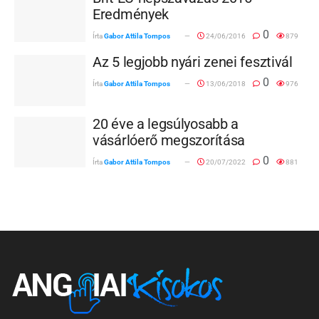
Eredmények
0
Írta
Gabor Attila Tompos
24/06/2016
879
Az 5 legjobb nyári zenei fesztivál
0
Írta
Gabor Attila Tompos
13/06/2018
976
20 éve a legsúlyosabb a
vásárlóerő megszorítása
0
Írta
Gabor Attila Tompos
20/07/2022
881