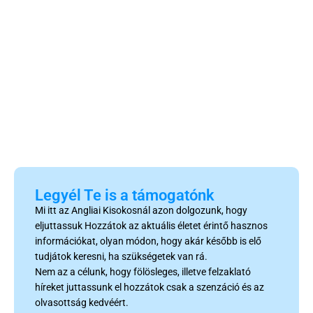
Legyél Te is a támogatónk
Mi itt az Angliai Kisokosnál azon dolgozunk, hogy
eljuttassuk Hozzátok az aktuális életet érintő hasznos
információkat, olyan módon, hogy akár később is elő
tudjátok keresni, ha szükségetek van rá.
Nem az a célunk, hogy fölösleges, illetve felzaklató
híreket juttassunk el hozzátok csak a szenzáció és az
olvasottság kedvéért.