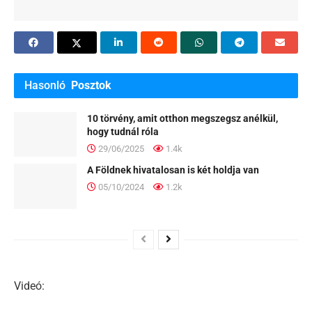
Hasonló
Posztok
10 törvény, amit otthon megszegsz anélkül,
hogy tudnál róla
29/06/2025
1.4k
A Földnek hivatalosan is két holdja van
05/10/2024
1.2k
Videó: