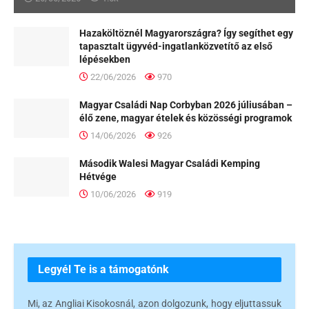
Hazaköltöznél Magyarországra? Így segíthet egy
tapasztalt ügyvéd-ingatlanközvetítő az első
lépésekben
22/06/2026
970
Magyar Családi Nap Corbyban 2026 júliusában –
élő zene, magyar ételek és közösségi programok
14/06/2026
926
Második Walesi Magyar Családi Kemping
Hétvége
10/06/2026
919
Legyél Te is a támogatónk
Mi, az Angliai Kisokosnál, azon dolgozunk, hogy eljuttassuk