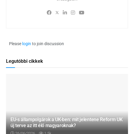
Please
login
to join discussion
Legutóbbi cikkek
EU-s állampolgárok a UK-ben: mit jelentene Reform UK
új terve az itt élő magyaroknak?
26/06/2026
1.5k