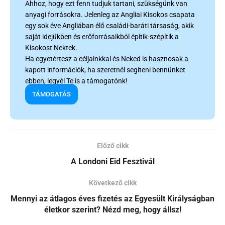
Ahhoz, hogy ezt fenn tudjuk tartani, szükségünk van
anyagi forrásokra. Jelenleg az Angliai Kisokos csapata
egy sok éve Angliában élő családi-baráti társaság, akik
saját idejükben és erőforrásaikból építik-szépítik a
Kisokost Nektek.
Ha egyetértesz a céljainkkal és Neked is hasznosak a
kapott információk, ha szeretnél segíteni bennünket
ebben, legyél Te is a támogatónk!
TÁMOGATÁS
Előző cikk
A Londoni Eid Fesztivál
Következő cikk
Mennyi az átlagos éves fizetés az Egyesült Királyságban
életkor szerint? Nézd meg, hogy állsz!