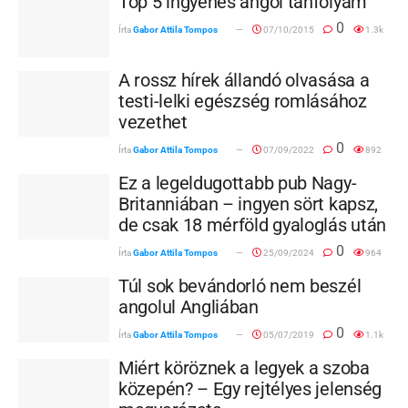
Top 5 ingyenes angol tanfolyam
0
Írta
Gabor Attila Tompos
07/10/2015
1.3k
A rossz hírek állandó olvasása a
testi-lelki egészség romlásához
vezethet
0
Írta
Gabor Attila Tompos
07/09/2022
892
Ez a legeldugottabb pub Nagy-
Britanniában – ingyen sört kapsz,
de csak 18 mérföld gyaloglás után
0
Írta
Gabor Attila Tompos
25/09/2024
964
Túl sok bevándorló nem beszél
angolul Angliában
0
Írta
Gabor Attila Tompos
05/07/2019
1.1k
Miért köröznek a legyek a szoba
közepén? – Egy rejtélyes jelenség