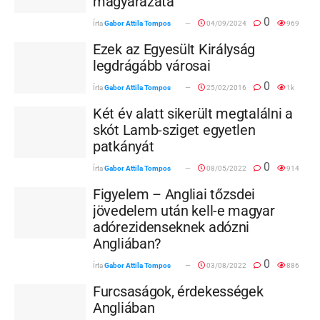
magyarázata
0
Írta
Gabor Attila Tompos
04/09/2024
969
Ezek az Egyesült Királyság
legdrágább városai
0
Írta
Gabor Attila Tompos
25/02/2016
1k
Két év alatt sikerült megtalálni a
skót Lamb-sziget egyetlen
patkányát
0
Írta
Gabor Attila Tompos
08/05/2022
914
Figyelem – Angliai tőzsdei
jövedelem után kell-e magyar
adórezidenseknek adózni
Angliában?
0
Írta
Gabor Attila Tompos
03/08/2022
886
Furcsaságok, érdekességek
Angliában