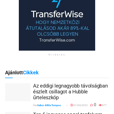
Hirdetés
Ajánlott
Cikkek
Az eddigi legnagyobb távolságban
észlelt csillagot a Hubble
űrteleszkóp
0
Írta
Gabor Attila Tompos
01/04/2022
877