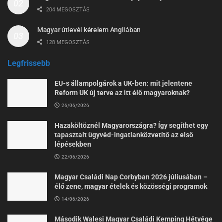
204 MEGOSZTÁS
Magyar útlevél kérelem Angliában
128 MEGOSZTÁS
Legfrissebb
EU-s állampolgárok a UK-ben: mit jelentene
Reform UK új terve az itt élő magyaroknak?
26/06/2026
Hazaköltöznél Magyarországra? Így segíthet egy
tapasztalt ügyvéd-ingatlanközvetítő az első
lépésekben
22/06/2026
Magyar Családi Nap Corbyban 2026 júliusában –
élő zene, magyar ételek és közösségi programok
14/06/2026
Második Walesi Magyar Családi Kemping Hétvége