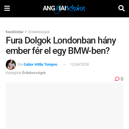
Kezdőoldal
Érdekességek
Fura Dolgok Londonban hány
ember fér el egy BMW-ben?
Írta
Gabor Attila Tompos
12/04/2024
Kategória
Érdekességek
0