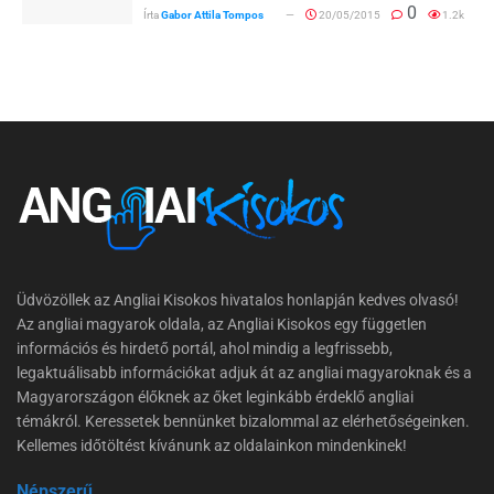
0
Írta
Gabor Attila Tompos
20/05/2015
1.2k
Üdvözöllek az Angliai Kisokos hivatalos honlapján kedves olvasó!
Az angliai magyarok oldala, az Angliai Kisokos egy független
információs és hirdető portál, ahol mindig a legfrissebb,
legaktuálisabb információkat adjuk át az angliai magyaroknak és a
Magyarországon élőknek az őket leginkább érdeklő angliai
témákról. Keressetek bennünket bizalommal az elérhetőségeinken.
Kellemes időtöltést kívánunk az oldalainkon mindenkinek!
Népszerű