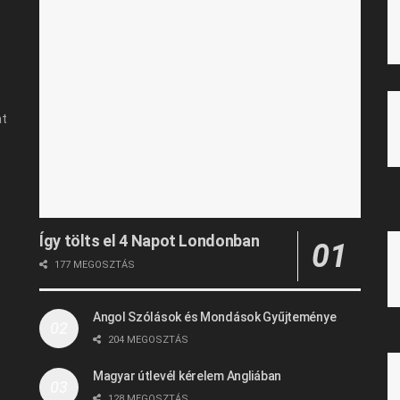
at
Így tölts el 4 Napot Londonban
177 MEGOSZTÁS
Angol Szólások és Mondások Gyűjteménye
204 MEGOSZTÁS
Magyar útlevél kérelem Angliában
128 MEGOSZTÁS