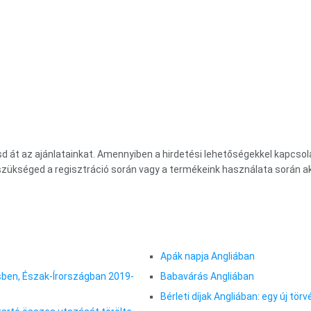
d át az ajánlatainkat. Amennyiben a hirdetési lehetőségekkel kapcsola
 szükséged a regisztráció során vagy a termékeink használata során ak
Apák napja Angliában
sben, Észak-Írországban 2019-
Babavárás Angliában
Bérleti díjak Angliában: egy új tör