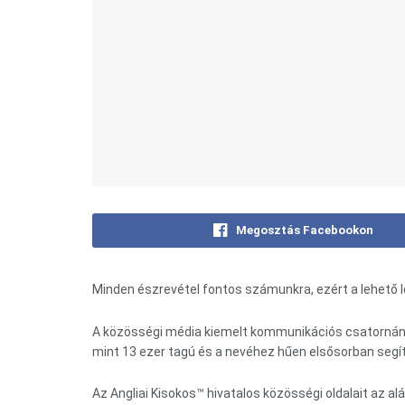
Megosztás Facebookon
Minden észrevétel fontos számunkra, ezért a lehető l
A közösségi média kiemelt kommunikációs csatornánk
mint 13 ezer tagú és a nevéhez hűen elsősorban segí
Az Angliai Kisokos™ hivatalos közösségi oldalait az alá