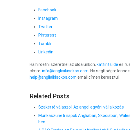
Facebook
Instagram
Twitter
Pinterest
Tumblr
Linkedin
Ha hirdetni szeretnél az oldalunkon,
kattints ide
és fus
címre:
info@angliaikisokos.com
. Ha segítségre lenne
help@angliaikisokos.com
email címen keresztül.
Related Posts
Szakértő válaszol: Az angol egyéni vállalkozás
Munkaszüneti napok Angliában, Skóciában, Wale
ben