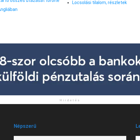
tartó összes utazását törölte
Locsolási tilalom, részletek
ngliában
Hirdetés
Népszerű
L