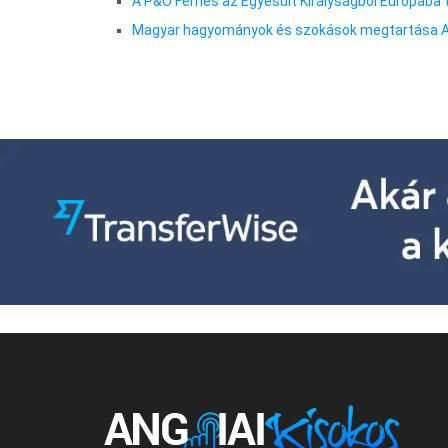
A P&O Ferries az Egyesült Királyságból Európába 
Magyar hagyományok és szokások megtartása A