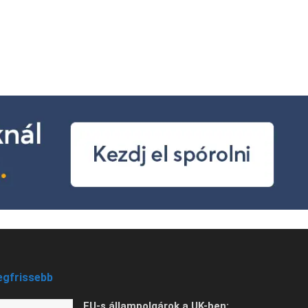
egfrissebb
EU-s állampolgárok a UK-ben: