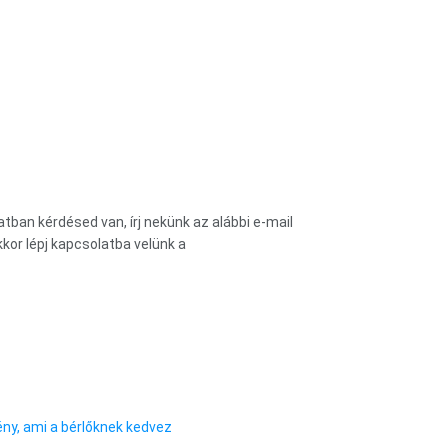
tban kérdésed van, írj nekünk az alábbi e-mail
kor lépj kapcsolatba velünk a
vény, ami a bérlőknek kedvez