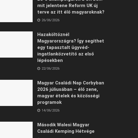
mit jelentene Reform UK új
terve az itt élő magyaroknak?
26/06/2026
Hazaköltöznél
Magyarországra? Így segíthet
egy tapasztalt ügyvéd-
ingatlanközvetítő az első
lépésekben
22/06/2026
Magyar Családi Nap Corbyban
2026 júliusában – élő zene,
magyar ételek és közösségi
programok
14/06/2026
Második Walesi Magyar
Családi Kemping Hétvége