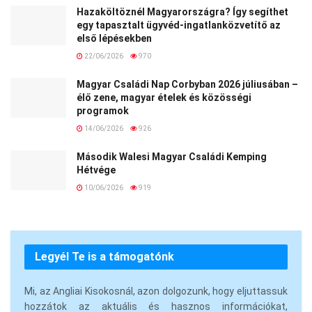
Hazaköltöznél Magyarországra? Így segíthet
egy tapasztalt ügyvéd-ingatlanközvetítő az
első lépésekben
22/06/2026
970
Magyar Családi Nap Corbyban 2026 júliusában –
élő zene, magyar ételek és közösségi
programok
14/06/2026
926
Második Walesi Magyar Családi Kemping
Hétvége
10/06/2026
919
Legyél Te is a támogatónk
Mi, az Angliai Kisokosnál, azon dolgozunk, hogy eljuttassuk
hozzátok az aktuális és hasznos információkat,