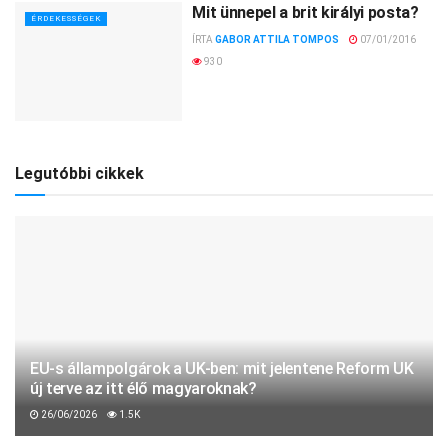
Mit ünnepel a brit királyi posta?
ÉRDEKESSÉGEK
ÍRTA
GABOR ATTILA TOMPOS
07/01/2016
930
Legutóbbi cikkek
EU-s állampolgárok a UK-ben: mit jelentene Reform UK
új terve az itt élő magyaroknak?
26/06/2026
1.5K