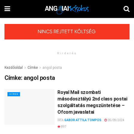
Hirdetés
Kezdőoldal
Címke
angol posta
Címke:
angol posta
Royal Mail szombati
HÍREK
másodosztályú 2nd class postai
szolgáltatás megszüntetése –
Ofcom javaslatai
ÍRTA
GABOR ATTILA TOMPOS
05/09/2024
897