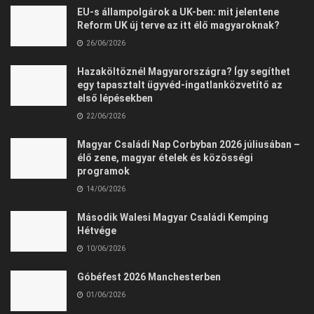
EU-s állampolgárok a UK-ben: mit jelentene
Reform UK új terve az itt élő magyaroknak?
26/06/2026
Hazaköltöznél Magyarországra? Így segíthet
egy tapasztalt ügyvéd-ingatlanközvetítő az
első lépésekben
22/06/2026
Magyar Családi Nap Corbyban 2026 júliusában –
élő zene, magyar ételek és közösségi
programok
14/06/2026
Második Walesi Magyar Családi Kemping
Hétvége
10/06/2026
Góbéfest 2026 Manchesterben
01/06/2026