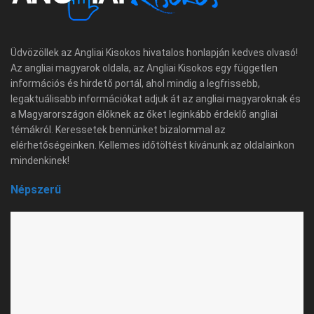
Üdvözöllek az Angliai Kisokos hivatalos honlapján kedves olvasó!
Az angliai magyarok oldala, az Angliai Kisokos egy független
információs és hirdető portál, ahol mindig a legfrissebb,
legaktuálisabb információkat adjuk át az angliai magyaroknak és
a Magyarországon élőknek az őket leginkább érdeklő angliai
témákról. Keressetek bennünket bizalommal az
elérhetőségeinken. Kellemes időtöltést kívánunk az oldalainkon
mindenkinek!
Népszerű