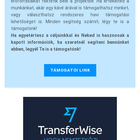
erőforrásaikat fektetik bele a projektbe. Ha értékelted a
munkánkat, akár egy kávé árával is támogathatsz minket,
vagy választhatsz rendszeres havi támogatási
lehetőséget is. Minden segítség számít, légy te is a
támogatónk!
Ha egyetértesz a céljainkkal és Neked is hasznosak a
kapott információk, ha szeretnél segíteni bennünket
ebben, legyél Te is a támogatónk!
TÁMOGATÓI LINK