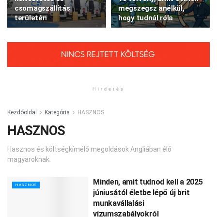
csomagszállítás
megszegsz anélkül,
területén
hogy tudnál róla
Hirdetés
Kezdőoldal
Kategória
HASZNOS
HASZNOS
Hasznos és költségkímélő megoldások Angliában élő
magyaroknak.
Minden, amit tudnod kell a 2025
HASZNOS
júniusától életbe lépő új brit
munkavállalási
vízumszabályokról