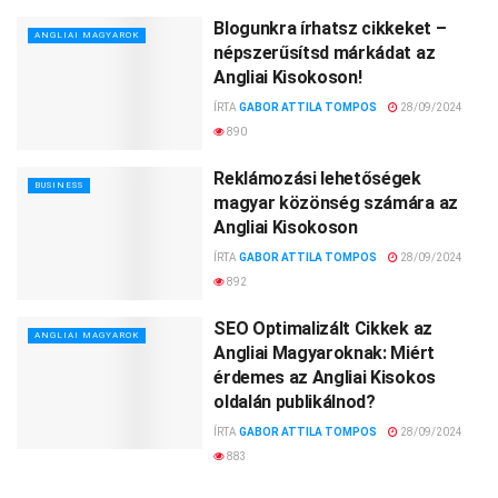
Blogunkra írhatsz cikkeket –
ANGLIAI MAGYAROK
népszerűsítsd márkádat az
Angliai Kisokoson!
ÍRTA
GABOR ATTILA TOMPOS
28/09/2024
890
Reklámozási lehetőségek
BUSINESS
magyar közönség számára az
Angliai Kisokoson
ÍRTA
GABOR ATTILA TOMPOS
28/09/2024
892
SEO Optimalizált Cikkek az
ANGLIAI MAGYAROK
Angliai Magyaroknak: Miért
érdemes az Angliai Kisokos
oldalán publikálnod?
ÍRTA
GABOR ATTILA TOMPOS
28/09/2024
883