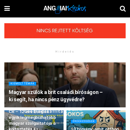
Hirdetés
KIEMELT TÉMÁK
Magyar szülők a brit családi bíróságon –
ki segít, ha nincs pénz ügyvédre?
KIEMELT TÉMÁK
CR – 12 éve London
egyik legmegbízhatóbb
ÉRDEKESSÉGEK
magyar szolgáltatója a
költöztetés és
10 törvény, amit otthon