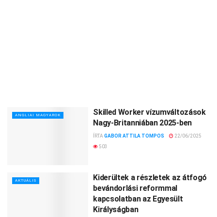
Skilled Worker vízumváltozások
ANGLIAI MAGYAROK
Nagy-Britanniában 2025-ben
ÍRTA
GABOR ATTILA TOMPOS
22/06/2025
503
Kiderültek a részletek az átfogó
AKTUÁLIS
bevándorlási reformmal
kapcsolatban az Egyesült
Királyságban