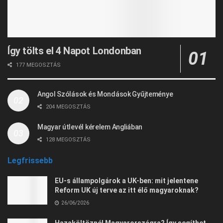
Így tölts el 4 Napot Londonban
177 MEGOSZTÁS
Angol Szólások és Mondások Gyűjteménye
204 MEGOSZTÁS
Magyar útlevél kérelem Angliában
128 MEGOSZTÁS
Legfrissebb
EU-s állampolgárok a UK-ben: mit jelentene
Reform UK új terve az itt élő magyaroknak?
26/06/2026
Hazaköltöznél Magyarországra? Így segíthet