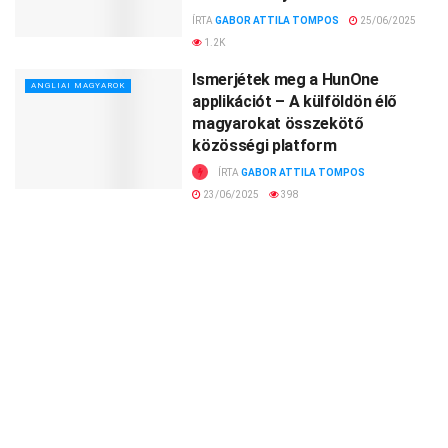
ÍRTA
GABOR ATTILA TOMPOS
25/06/2025
1.2K
Ismerjétek meg a HunOne
ANGLIAI MAGYAROK
applikációt – A külföldön élő
magyarokat összekötő
közösségi platform
ÍRTA
GABOR ATTILA TOMPOS
23/06/2025
398