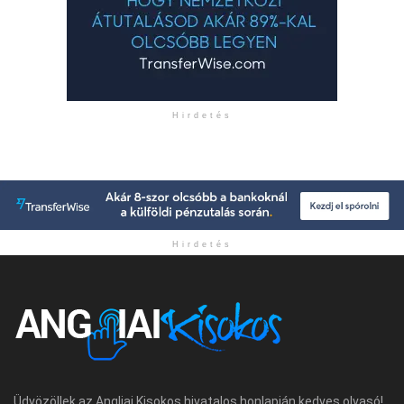
Hirdetés
Hirdetés
Üdvözöllek az Angliai Kisokos hivatalos honlapján kedves olvasó!