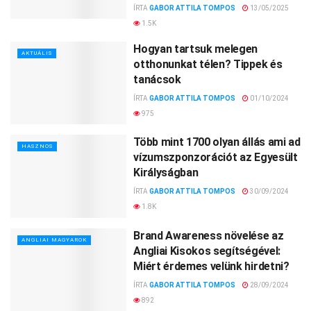
ÍRTA
GABOR ATTILA TOMPOS
13/05/2025
1.5K
Hogyan tartsuk melegen
AKTUÁLIS
otthonunkat télen? Tippek és
tanácsok
ÍRTA
GABOR ATTILA TOMPOS
01/10/2024
975
Több mint 1700 olyan állás ami ad
HASZNOS
vízumszponzorációt az Egyesült
Királyságban
ÍRTA
GABOR ATTILA TOMPOS
30/09/2024
1.8K
Brand Awareness növelése az
ANGLIAI MAGYAROK
Angliai Kisokos segítségével:
Miért érdemes velünk hirdetni?
ÍRTA
GABOR ATTILA TOMPOS
28/09/2024
892