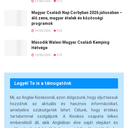
22/06/2026
970
Magyar Családi Nap Corbyban 2026 júliusában –
élő zene, magyar ételek és közösségi
programok
14/06/2026
926
Második Walesi Magyar Családi Kemping
Hétvége
10/06/2026
919
Legyél Te is a támogatónk
Mi, az Angliai Kisokosnál, azon dolgozunk, hogy eljuttassuk
hozzátok az aktuális és hasznos információkat,
amelyekre szükségetek lehet. Célunk, hogy értékes
tartalommal szolgáljunk. A Kisokos csapata lelkes
emberekből áll, akik Angliában élve saját idejüket és