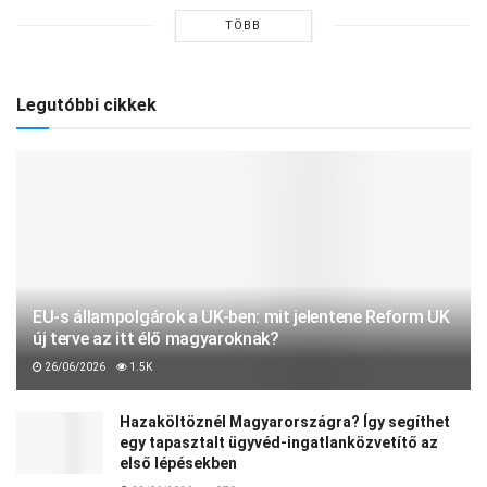
TÖBB
Legutóbbi cikkek
EU-s állampolgárok a UK-ben: mit jelentene Reform UK
új terve az itt élő magyaroknak?
26/06/2026
1.5K
Hazaköltöznél Magyarországra? Így segíthet
egy tapasztalt ügyvéd-ingatlanközvetítő az
első lépésekben