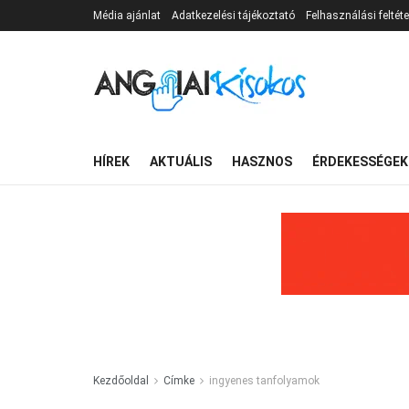
Média ajánlat
Adatkezelési tájékoztató
Felhasználási feltéte
HÍREK
AKTUÁLIS
HASZNOS
ÉRDEKESSÉGEK
Kezdőoldal
Címke
ingyenes tanfolyamok