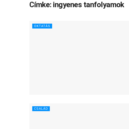
Címke:
ingyenes tanfolyamok
OKTATÁS
CSALÁD