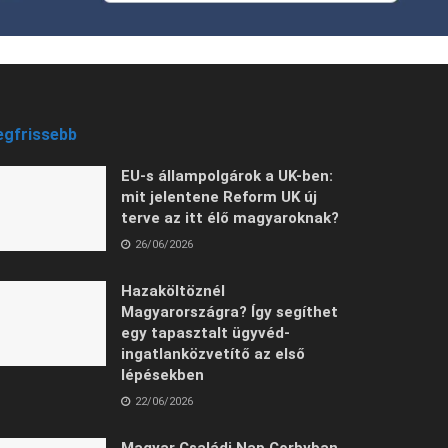
egfrissebb
EU-s állampolgárok a UK-ben:
mit jelentene Reform UK új
terve az itt élő magyaroknak?
26/06/2026
Hazaköltöznél
Magyarországra? Így segíthet
egy tapasztalt ügyvéd-
ingatlanközvetítő az első
lépésekben
22/06/2026
Magyar Családi Nap Corbyban