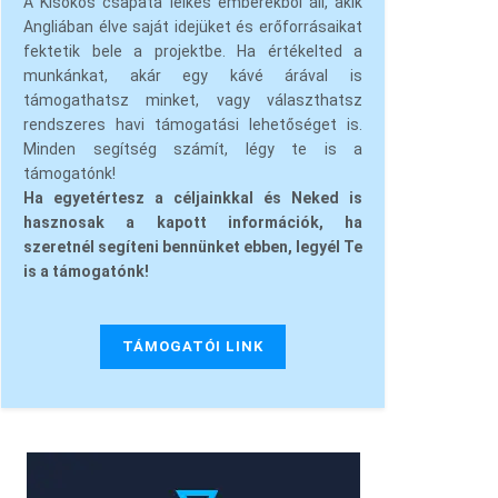
A Kisokos csapata lelkes emberekből áll, akik
Angliában élve saját idejüket és erőforrásaikat
fektetik bele a projektbe. Ha értékelted a
munkánkat, akár egy kávé árával is
támogathatsz minket, vagy választhatsz
rendszeres havi támogatási lehetőséget is.
Minden segítség számít, légy te is a
támogatónk!
Ha egyetértesz a céljainkkal és Neked is
hasznosak a kapott információk, ha
szeretnél segíteni bennünket ebben, legyél Te
is a támogatónk!
TÁMOGATÓI LINK