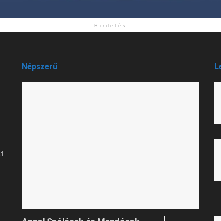
Hirdetés
Népszerű
L
at