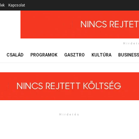
lek
Kapcsolat
Hirdet
CSALÁD
PROGRAMOK
GASZTRO
KULTÚRA
BUSINES
Hirdetés