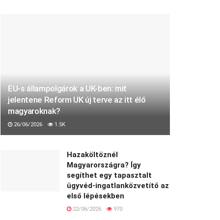
EU-s állampolgárok a UK-ben: mit
jelentene Reform UK új terve az itt élő
magyaroknak?
26/06/2026
1.5K
Hazaköltöznél
Magyarországra? Így
segíthet egy tapasztalt
ügyvéd-ingatlanközvetítő az
első lépésekben
22/06/2026
970