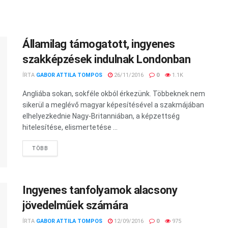
Államilag támogatott, ingyenes
szakképzések indulnak Londonban
ÍRTA
GABOR ATTILA TOMPOS
26/11/2016
0
1.1K
Angliába sokan, sokféle okból érkezünk. Többeknek nem
sikerül a meglévő magyar képesítésével a szakmájában
elhelyezkednie Nagy-Britanniában, a képzettség
hitelesítése, elismertetése ...
TÖBB
Ingyenes tanfolyamok alacsony
jövedelműek számára
ÍRTA
GABOR ATTILA TOMPOS
12/09/2016
0
975