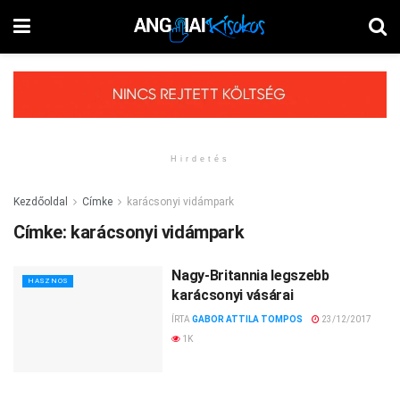
Hirdetés
Kezdőoldal
Címke
karácsonyi vidámpark
Címke:
karácsonyi vidámpark
Nagy-Britannia legszebb
HASZNOS
karácsonyi vásárai
ÍRTA
GABOR ATTILA TOMPOS
23/12/2017
1K