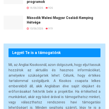
programok
14/06/2026
926
Második Walesi Magyar Családi Kemping
Hétvége
10/06/2026
919
Legyél Te is a támogatónk
Mi, az Angliai Kisokosnál, azon dolgozunk, hogy eljuttassuk
hozzátok az aktuális és hasznos információkat,
amelyekre szükségetek lehet. Célunk, hogy értékes
tartalommal szolgáljunk. A Kisokos csapata lelkes
emberekből áll, akik Angliában élve saját idejüket és
erőforrásaikat fektetik bele a projektbe. Ha értékelted a
munkánkat, akár egy kávé árával is támogathatsz minket,
vagy választhatsz rendszeres havi támogatási
lehetőséget is. Minden segítség számít, légy te is a