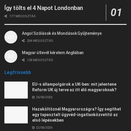
Így tölts el 4 Napot Londonban
177 MEGOSZTÁS
Angol Szólások és Mondások Gyűjteménye
204 MEGOSZTÁS
Magyar útlevél kérelem Angliában
128 MEGOSZTÁS
Legfrissebb
EU-s állampolgárok a UK-ben: mit jelentene
Reform UK új terve az itt élő magyaroknak?
26/06/2026
Hazaköltöznél Magyarországra? Így segíthet
egy tapasztalt ügyvéd-ingatlanközvetítő az
első lépésekben
22/06/2026