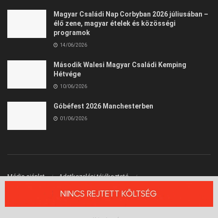
Magyar Családi Nap Corbyban 2026 júliusában –
élő zene, magyar ételek és közösségi
programok
14/06/2026
Második Walesi Magyar Családi Kemping
Hétvége
10/06/2026
Góbéfest 2026 Manchesterben
01/06/2026
Média ajánlat
Adatkezelési tájékoztató
Felhasználási Feltételek
Kapcsolat
© 2026 Angliai Kisokos™ - Angliai Magyarok Oldala