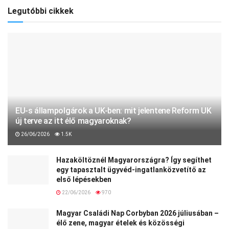
Legutóbbi cikkek
EU-s állampolgárok a UK-ben: mit jelentene Reform UK
új terve az itt élő magyaroknak?
26/06/2026
1.5K
Hazaköltöznél Magyarországra? Így segíthet
egy tapasztalt ügyvéd-ingatlanközvetítő az
első lépésekben
22/06/2026
970
Magyar Családi Nap Corbyban 2026 júliusában –
élő zene, magyar ételek és közösségi