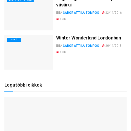
KIEMELT TÉMÁK
vásárai
ÍRTA
GABOR ATTILA TOMPOS
22/11/2016
1.3K
Winter Wonderland Londonban
CSALÁD
ÍRTA
GABOR ATTILA TOMPOS
20/11/2015
1.3K
Legutóbbi cikkek