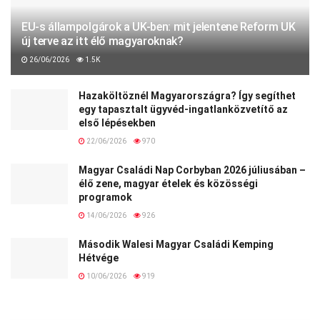
EU-s állampolgárok a UK-ben: mit jelentene Reform UK
új terve az itt élő magyaroknak?
26/06/2026
1.5K
Hazaköltöznél Magyarországra? Így segíthet
egy tapasztalt ügyvéd-ingatlanközvetítő az
első lépésekben
22/06/2026
970
Magyar Családi Nap Corbyban 2026 júliusában –
élő zene, magyar ételek és közösségi
programok
14/06/2026
926
Második Walesi Magyar Családi Kemping
Hétvége
10/06/2026
919