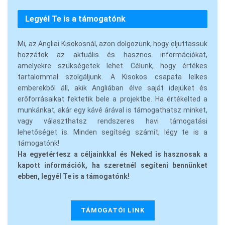
Legyél Te is a támogatónk
Mi, az Angliai Kisokosnál, azon dolgozunk, hogy eljuttassuk
hozzátok az aktuális és hasznos információkat,
amelyekre szükségetek lehet. Célunk, hogy értékes
tartalommal szolgáljunk. A Kisokos csapata lelkes
emberekből áll, akik Angliában élve saját idejüket és
erőforrásaikat fektetik bele a projektbe. Ha értékelted a
munkánkat, akár egy kávé árával is támogathatsz minket,
vagy választhatsz rendszeres havi támogatási
lehetőséget is. Minden segítség számít, légy te is a
támogatónk!
Ha egyetértesz a céljainkkal és Neked is hasznosak a
kapott információk, ha szeretnél segíteni bennünket
ebben, legyél Te is a támogatónk!
TÁMOGATÓI LINK