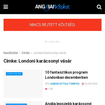
Hirdetés
Kezdőoldal
Címke
Londoni karácsonyi vásár
Címke:
Londoni karácsonyi vásár
10 fantasztikus program
LÁTNIVALÓK
Londonban decemberben
ÍRTA
GABOR ATTILA TOMPOS
15/09/2024
1.6K
Anglia legszebb karácsonyi