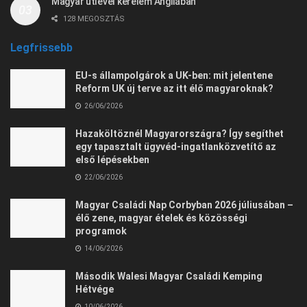
Magyar útlevél kérelem Angliában
128 MEGOSZTÁS
Legfrissebb
EU-s állampolgárok a UK-ben: mit jelentene
Reform UK új terve az itt élő magyaroknak?
26/06/2026
Hazaköltöznél Magyarországra? Így segíthet
egy tapasztalt ügyvéd-ingatlanközvetítő az
első lépésekben
22/06/2026
Magyar Családi Nap Corbyban 2026 júliusában –
élő zene, magyar ételek és közösségi
programok
14/06/2026
Második Walesi Magyar Családi Kemping
Hétvége
10/06/2026