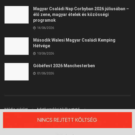
Magyar Családi Nap Corbyban 2026 júliusában –
élő zene, magyar ételek és közösségi
programok
14/06/2026
Második Walesi Magyar Családi Kemping
Hétvége
10/06/2026
Góbéfest 2026 Manchesterben
01/06/2026
Média ajánlat
Adatkezelési tájékoztató
Felhasználási Feltételek
Kapcsolat
© 2026 Angliai Kisokos™ - Angliai Magyarok Oldala