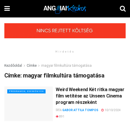
Hirdetés
Kezdőoldal
Címke
magyar filmkultúra támogatása
Címke:
magyar filmkultúra támogatása
Weird Weekend Két ritka magyar
PROGRAMOK, ESEMÉNYEK
film vetítése az Unseen Cinema
program részeként
ÍRTA
GABOR ATTILA TOMPOS
10/10/2024
891