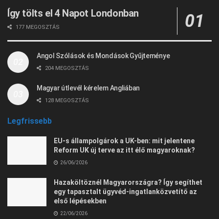
Így tölts el 4 Napot Londonban
177 MEGOSZTÁS
Angol Szólások és Mondások Gyűjteménye
204 MEGOSZTÁS
Magyar útlevél kérelem Angliában
128 MEGOSZTÁS
Legfrissebb
EU-s állampolgárok a UK-ben: mit jelentene
Reform UK új terve az itt élő magyaroknak?
26/06/2026
Hazaköltöznél Magyarországra? Így segíthet
egy tapasztalt ügyvéd-ingatlanközvetítő az
első lépésekben
22/06/2026