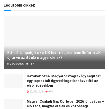
Legutóbbi cikkek
EU-s állampolgárok a UK-ben: mit jelentene Reform UK
új terve az itt élő magyaroknak?
26/06/2026
1.5K
Hazaköltöznél Magyarországra? Így segíthet
egy tapasztalt ügyvéd-ingatlanközvetítő az
első lépésekben
22/06/2026
970
Magyar Családi Nap Corbyban 2026 júliusában –
élő zene, magyar ételek és közösségi