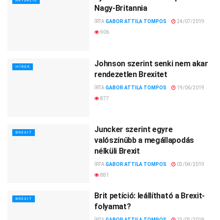
AKTUÁLIS
Nagy-Britannia
ÍRTA
GABOR ATTILA TOMPOS
24/07/2019
906
Johnson szerint senki nem akar
HÍREK
rendezetlen Brexitet
ÍRTA
GABOR ATTILA TOMPOS
19/06/2019
877
Juncker szerint egyre
BREXIT
valószínűbb a megállapodás
nélküli Brexit
ÍRTA
GABOR ATTILA TOMPOS
03/04/2019
881
Brit petíció: leállítható a Brexit-
BREXIT
folyamat?
ÍRTA
GABOR ATTILA TOMPOS
23/03/2019