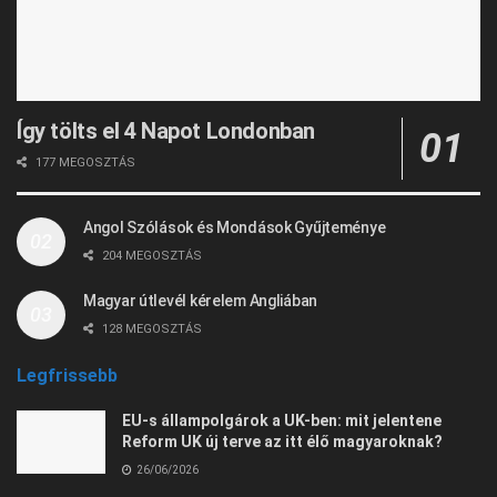
Így tölts el 4 Napot Londonban
177 MEGOSZTÁS
Angol Szólások és Mondások Gyűjteménye
204 MEGOSZTÁS
Magyar útlevél kérelem Angliában
128 MEGOSZTÁS
Legfrissebb
EU-s állampolgárok a UK-ben: mit jelentene
Reform UK új terve az itt élő magyaroknak?
26/06/2026