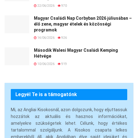
22/06/2026
970
Magyar Családi Nap Corbyban 2026 júliusában –
élő zene, magyar ételek és közösségi
programok
14/06/2026
926
Második Walesi Magyar Családi Kemping
Hétvége
10/06/2026
919
Legyél Te is a támogatónk
Mi, az Angliai Kisokosnál, azon dolgozunk, hogy eljuttassuk
hozzátok az aktuális és hasznos információkat,
amelyekre szükségetek lehet. Célunk, hogy értékes
tartalommal szolgáljunk. A Kisokos csapata lelkes
emberekből áll, akik Angliában élve saját idejüket és