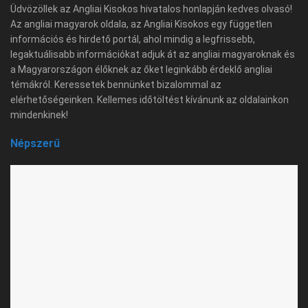
Üdvözöllek az Angliai Kisokos hivatalos honlapján kedves olvasó!
Az angliai magyarok oldala, az Angliai Kisokos egy független
információs és hirdető portál, ahol mindig a legfrissebb,
legaktuálisabb információkat adjuk át az angliai magyaroknak és
a Magyarországon élőknek az őket leginkább érdeklő angliai
témákról. Keressetek bennünket bizalommal az
elérhetőségeinken. Kellemes időtöltést kívánunk az oldalainkon
mindenkinek!
Népszerű