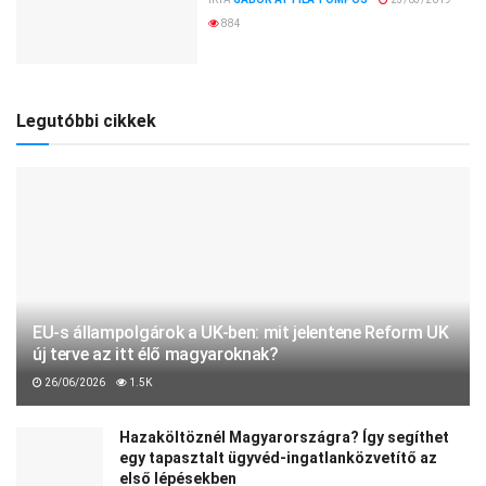
884
Legutóbbi cikkek
EU-s állampolgárok a UK-ben: mit jelentene Reform UK
új terve az itt élő magyaroknak?
26/06/2026
1.5K
Hazaköltöznél Magyarországra? Így segíthet
egy tapasztalt ügyvéd-ingatlanközvetítő az
első lépésekben