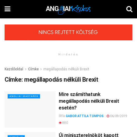
Hirdetés
Kezdőoldal
Címke
megállapodás nélküli Brexit
Címke:
megállapodás nélküli Brexit
Mire számíthatunk
ANGLIAI MAGYAROK
megállapodás nélküli Brexit
esetén?
ÍRTA
GABOR ATTILA TOMPOS
06/09/2019
880
Új miniszterelnököt kapott