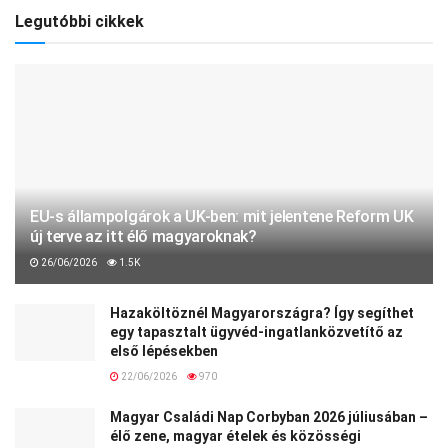
Legutóbbi cikkek
EU-s állampolgárok a UK-ben: mit jelentene Reform UK
új terve az itt élő magyaroknak?
26/06/2026
1.5K
Hazaköltöznél Magyarországra? Így segíthet
egy tapasztalt ügyvéd-ingatlanközvetítő az
első lépésekben
22/06/2026
970
Magyar Családi Nap Corbyban 2026 júliusában –
élő zene, magyar ételek és közösségi