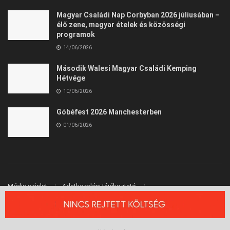
Magyar Családi Nap Corbyban 2026 júliusában –
élő zene, magyar ételek és közösségi
programok
14/06/2026
Második Walesi Magyar Családi Kemping
Hétvége
10/06/2026
Góbéfest 2026 Manchesterben
01/06/2026
Média ajánlat
Adatkezelési tájékoztató
Felhasználási Feltételek
Kapcsolat
© 2026 Angliai Kisokos™ - Angliai Magyarok Oldala