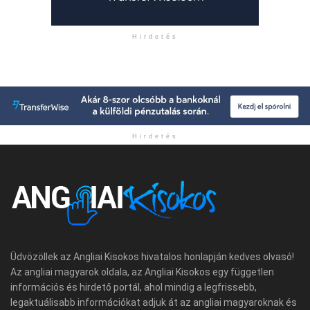
Hirdetés
Hirdetés
Üdvözöllek az Angliai Kisokos hivatalos honlapján kedves olvasó!
Az angliai magyarok oldala, az Angliai Kisokos egy független
információs és hirdető portál, ahol mindig a legfrissebb,
legaktuálisabb információkat adjuk át az angliai magyaroknak és