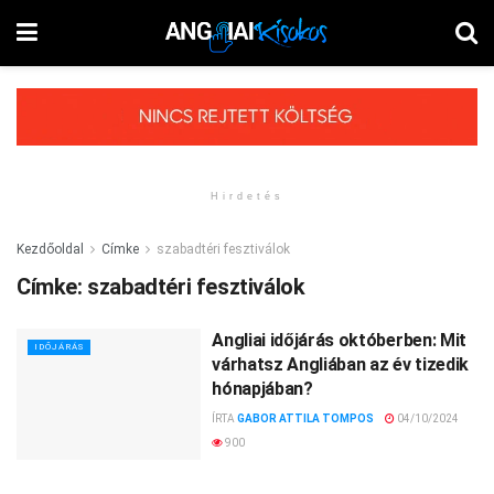
Hirdetés
Kezdőoldal
Címke
szabadtéri fesztiválok
Címke:
szabadtéri fesztiválok
Angliai időjárás októberben: Mit
IDŐJÁRÁS
várhatsz Angliában az év tizedik
hónapjában?
ÍRTA
GABOR ATTILA TOMPOS
04/10/2024
900