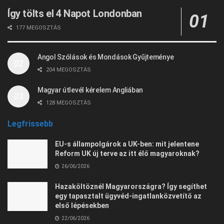
Így tölts el 4 Napot Londonban
177 MEGOSZTÁS
Angol Szólások és Mondások Gyűjteménye
204 MEGOSZTÁS
Magyar útlevél kérelem Angliában
128 MEGOSZTÁS
Legfrissebb
EU-s állampolgárok a UK-ben: mit jelentene
Reform UK új terve az itt élő magyaroknak?
26/06/2026
Hazaköltöznél Magyarországra? Így segíthet
egy tapasztalt ügyvéd-ingatlanközvetítő az
első lépésekben
22/06/2026