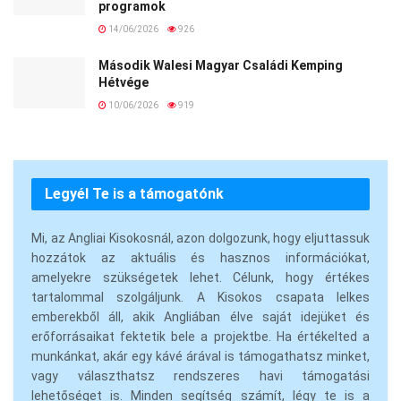
programok
14/06/2026
926
Második Walesi Magyar Családi Kemping
Hétvége
10/06/2026
919
Legyél Te is a támogatónk
Mi, az Angliai Kisokosnál, azon dolgozunk, hogy eljuttassuk
hozzátok az aktuális és hasznos információkat,
amelyekre szükségetek lehet. Célunk, hogy értékes
tartalommal szolgáljunk. A Kisokos csapata lelkes
emberekből áll, akik Angliában élve saját idejüket és
erőforrásaikat fektetik bele a projektbe. Ha értékelted a
munkánkat, akár egy kávé árával is támogathatsz minket,
vagy választhatsz rendszeres havi támogatási
lehetőséget is. Minden segítség számít, légy te is a