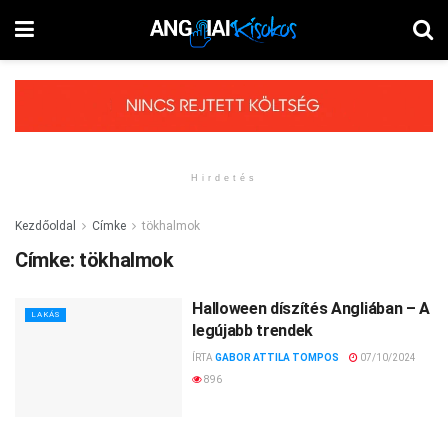
Hirdetés
Kezdőoldal
Címke
tökhalmok
Címke:
tökhalmok
Halloween díszítés Angliában – A
LAKÁS
legújabb trendek
ÍRTA
GABOR ATTILA TOMPOS
07/10/2024
896