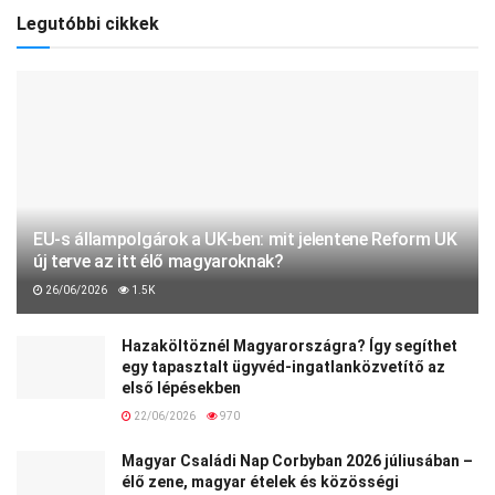
Legutóbbi cikkek
EU-s állampolgárok a UK-ben: mit jelentene Reform UK
új terve az itt élő magyaroknak?
26/06/2026
1.5K
Hazaköltöznél Magyarországra? Így segíthet
egy tapasztalt ügyvéd-ingatlanközvetítő az
első lépésekben
22/06/2026
970
Magyar Családi Nap Corbyban 2026 júliusában –
élő zene, magyar ételek és közösségi