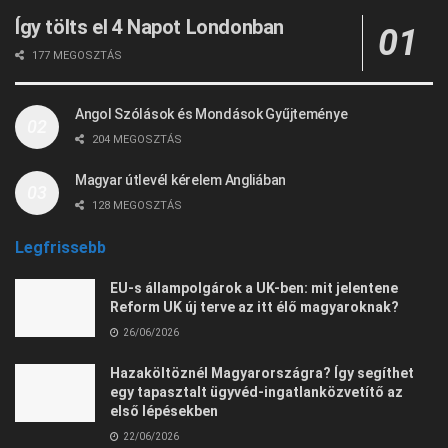
Így tölts el 4 Napot Londonban
177 MEGOSZTÁS
Angol Szólások és Mondások Gyűjteménye
204 MEGOSZTÁS
Magyar útlevél kérelem Angliában
128 MEGOSZTÁS
Legfrissebb
EU-s állampolgárok a UK-ben: mit jelentene
Reform UK új terve az itt élő magyaroknak?
26/06/2026
Hazaköltöznél Magyarországra? Így segíthet
egy tapasztalt ügyvéd-ingatlanközvetítő az
első lépésekben
22/06/2026