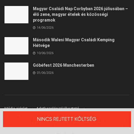
Magyar Családi Nap Corbyban 2026 júliusában –
élő zene, magyar ételek és közösségi
programok
14/06/2026
Második Walesi Magyar Családi Kemping
Hétvége
10/06/2026
Góbéfest 2026 Manchesterben
01/06/2026
Média ajánlat
Adatkezelési tájékoztató
Felhasználási Feltételek
Kapcsolat
© 2026 Angliai Kisokos™ - Angliai Magyarok Oldala