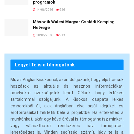
programok
14/06/2026
926
Második Walesi Magyar Családi Kemping
Hétvége
10/06/2026
919
Legyél Te is a támogatónk
Mi, az Angliai Kisokosnál, azon dolgozunk, hogy eljuttassuk
hozzátok az aktuális és hasznos információkat,
amelyekre szükségetek lehet. Célunk, hogy értékes
tartalommal szolgáljunk. A Kisokos csapata lelkes
emberekből áll, akik Angliában élve saját idejüket és
erőforrásaikat fektetik bele a projektbe. Ha értékelted a
munkánkat, akár egy kávé árával is támogathatsz minket,
vagy választhatsz rendszeres havi támogatási
lehetőséget is. Minden segítség számít, légy te is a