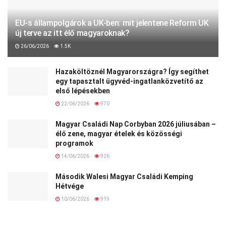
EU-s állampolgárok a UK-ben: mit jelentene Reform UK
új terve az itt élő magyaroknak?
26/06/2026
1.5K
Hazaköltöznél Magyarországra? Így segíthet
egy tapasztalt ügyvéd-ingatlanközvetítő az
első lépésekben
22/06/2026
970
Magyar Családi Nap Corbyban 2026 júliusában –
élő zene, magyar ételek és közösségi
programok
14/06/2026
926
Második Walesi Magyar Családi Kemping
Hétvége
10/06/2026
919