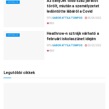
Az EasyJet több száz járatot
AKTUÁLIS
törölt, miután a személyzetet
ledöntötte lábáról a Covid
ÍRTA
GABOR ATTILA TOMPOS
05/04/2022
880
Heathrow-n sztrájk várható a
AKTUÁLIS
februári iskolaszünet idején
ÍRTA
GABOR ATTILA TOMPOS
02/02/2022
880
Legutóbbi cikkek