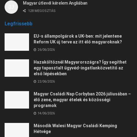
Magyar útlevél kérelem Angliában
128 MEGOSZTÁS
Legfrissebb
EU-s állampolgárok a UK-ben: mit jelentene
Reform UK új terve az itt élő magyaroknak?
26/06/2026
Hazaköltöznél Magyarországra? Így segíthet
egy tapasztalt ügyvéd-ingatlanközvetítő az
első lépésekben
22/06/2026
Magyar Családi Nap Corbyban 2026 júliusában –
élő zene, magyar ételek és közösségi
programok
14/06/2026
Második Walesi Magyar Családi Kemping
Hétvége