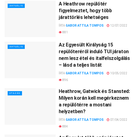
A Heathrow repülőtér
AKTUÁLIS
figyelmeztet, hogy több
járattörlés lehetséges
ÍRTA
GABOR ATTILA TOMPOS
12/07/2022
881
Az Egyesült Királyság 15
AKTUÁLIS
repülőteréről induló TUI járaton
nem lesz étel és italfelszolgálás
– lásd a teljes listát
ÍRTA
GABOR ATTILA TOMPOS
10/05/2022
896
Heathrow, Gatwick és Stansted:
UTAZÁS
Milyen korán kell megérkeznem
a repülőtérre a mostani
helyzetben?
ÍRTA
GABOR ATTILA TOMPOS
07/04/2022
884