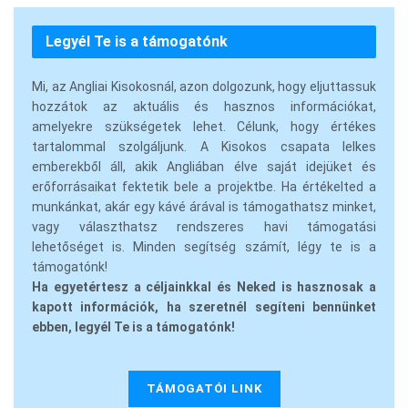
Legyél Te is a támogatónk
Mi, az Angliai Kisokosnál, azon dolgozunk, hogy eljuttassuk
hozzátok az aktuális és hasznos információkat,
amelyekre szükségetek lehet. Célunk, hogy értékes
tartalommal szolgáljunk. A Kisokos csapata lelkes
emberekből áll, akik Angliában élve saját idejüket és
erőforrásaikat fektetik bele a projektbe. Ha értékelted a
munkánkat, akár egy kávé árával is támogathatsz minket,
vagy választhatsz rendszeres havi támogatási
lehetőséget is. Minden segítség számít, légy te is a
támogatónk!
Ha egyetértesz a céljainkkal és Neked is hasznosak a
kapott információk, ha szeretnél segíteni bennünket
ebben, legyél Te is a támogatónk!
TÁMOGATÓI LINK