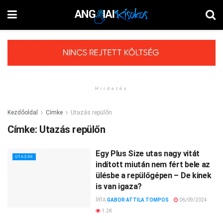
Hirdetés
Kezdőoldal
Címke
Utazás repülőn
Címke:
Utazás repülőn
Egy Plus Size utas nagy vitát
UTAZÁS
indított miután nem fért bele az
ülésbe a repülőgépen – De kinek
is van igaza?
ÍRTA
GABOR ATTILA TOMPOS
06/09/2024
1.2K