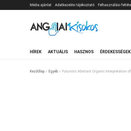
Média ajánlat
Adatkezelési tájékoztató
Felhasználási feltéte
HÍREK
AKTUÁLIS
HASZNOS
ÉRDEKESSÉGEK
Kezdőlap
Egyéb
Futuristic Abstract Organic Interpretation o