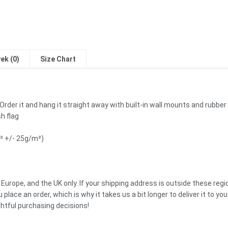
ek (0)
Size Chart
Order it and hang it straight away with built-in wall mounts and rubbe
sh flag
m² +/- 25g/m²)
 Europe, and the UK only. If your shipping address is outside these reg
place an order, which is why it takes us a bit longer to deliver it to 
htful purchasing decisions!