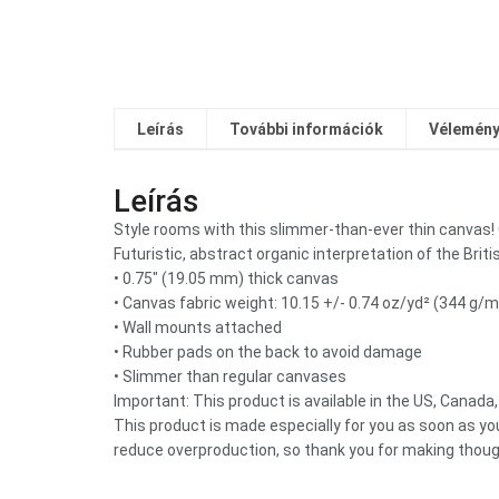
Leírás
További információk
Vélemény
Leírás
Style rooms with this slimmer-than-ever thin canvas! 
Futuristic, abstract organic interpretation of the Briti
• 0.75″ (19.05 mm) thick canvas
• Canvas fabric weight: 10.15 +/- 0.74 oz/yd² (344 g/
• Wall mounts attached
• Rubber pads on the back to avoid damage
• Slimmer than regular canvases
Important: This product is available in the US, Canada,
This product is made especially for you as soon as you 
reduce overproduction, so thank you for making thoug