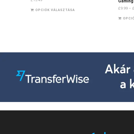
Gaming
£
9.99
–
OPCIÓK VÁLASZTÁSA
OPCI