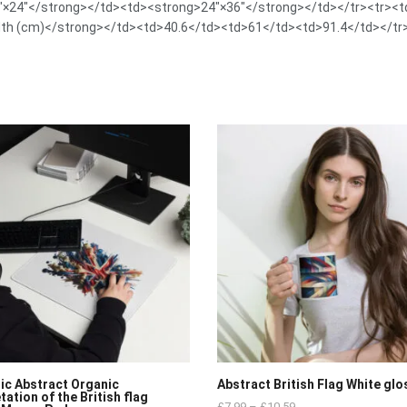
×24″</strong></td><td><strong>24″×36″</strong></td></tr><tr><t
th (cm)</strong></td><td>40.6</td><td>61</td><td>91.4</td></tr>
tic Abstract Organic
Abstract British Flag White gl
tation of the British flag
£
7.99
–
£
10.59