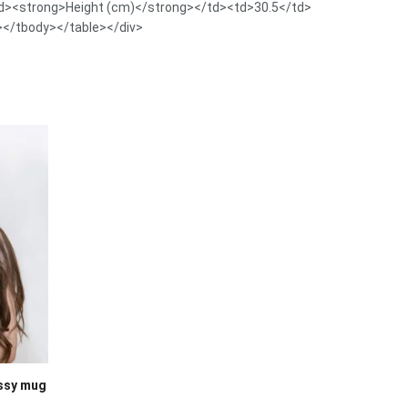
d><strong>Height (cm)</strong></td><td>30.5</td>
</tbody></table></div>
ossy mug