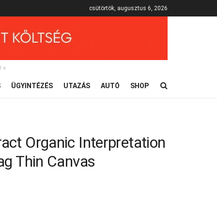
csütörtök, augusztus 6, 2026
és
S
ÜGYINTÉZÉS
UTAZÁS
AUTÓ
SHOP
ract Organic Interpretation
flag Thin Canvas