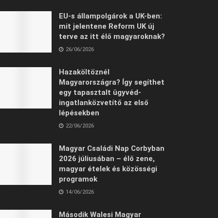
EU-s állampolgárok a UK-ben:
mit jelentene Reform UK új
terve az itt élő magyaroknak?
26/06/2026
Hazaköltöznél
Magyarországra? Így segíthet
egy tapasztalt ügyvéd-
ingatlanközvetítő az első
lépésekben
22/06/2026
Magyar Családi Nap Corbyban
2026 júliusában – élő zene,
magyar ételek és közösségi
programok
14/06/2026
Második Walesi Magyar