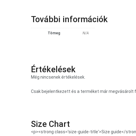
További információk
Tömeg
N/A
Értékelések
Még nincsenek értékelések.
Csak bejelentkezett és a terméket már megvásárolt f
Size Chart
<p><strong class='size-guide-title'>Size guide</str