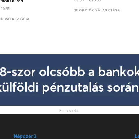
 Mouse Pad
£
15.99
OPCIÓK VÁLASZTÁSA
ÓK VÁLASZTÁSA
Hirdetés
Népszerű
L