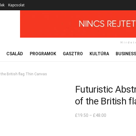
lek
Kapcsolat
Hirdet
CSALÁD
PROGRAMOK
GASZTRO
KULTÚRA
BUSINES
f the British flag Thin Canvas
Futuristic Abst
of the British 
£
19.50
–
£
48.00