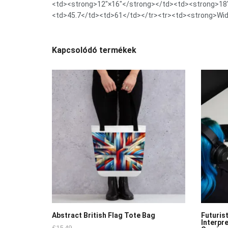
<td><strong>12″×16″</strong></td><td><strong>18″
<td>45.7</td><td>61</td></tr><tr><td><strong>Wid
Kapcsolódó termékek
Abstract British Flag Tote Bag
Futuris
Interpre
£
15.49