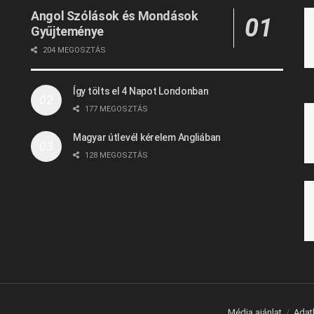
Angol Szólások és Mondások
Gyűjteménye
204 MEGOSZTÁS
Így tölts el 4 Napot Londonban
177 MEGOSZTÁS
Magyar útlevél kérelem Angliában
128 MEGOSZTÁS
Média ajánlat
Adat