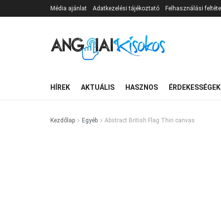
Média ajánlat
Adatkezelési tájékoztató
Felhasználási feltéte
HÍREK
AKTUÁLIS
HASZNOS
ÉRDEKESSÉGEK
Kezdőlap
Egyéb
Abstract British Flag Thin canvas