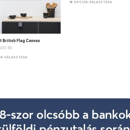
OPCIÓK VÁLASZTÁSA
t British Flag Canvas
£
57.50
ÓK VÁLASZTÁSA