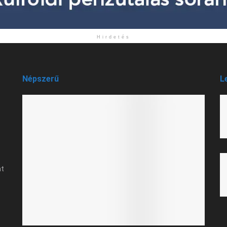
Hirdetés
Népszerű
L
at