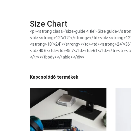
Size Chart
<p><strong class='size-guide-title'>Size guide</str
<td><strong>12″×12″</strong></td><td><strong>12
<strong>18″×24″</strong></td><td><strong>24″×36″
<td>40.6</td><td>45.7</td><td>61</td></tr><tr><t
</tr></tbody></table></div>
Kapcsolódó termékek