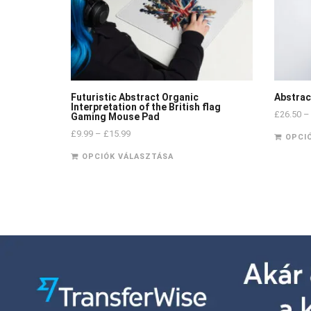
Futuristic Abstract Organic
Abstrac
Interpretation of the British flag
£
26.50
–
Gaming Mouse Pad
£
9.99
–
£
15.99
OPCI
OPCIÓK VÁLASZTÁSA