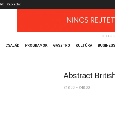
lek
Kapcsolat
Hirdet
CSALÁD
PROGRAMOK
GASZTRO
KULTÚRA
BUSINES
Abstract Britis
£
18.00
–
£
48.00