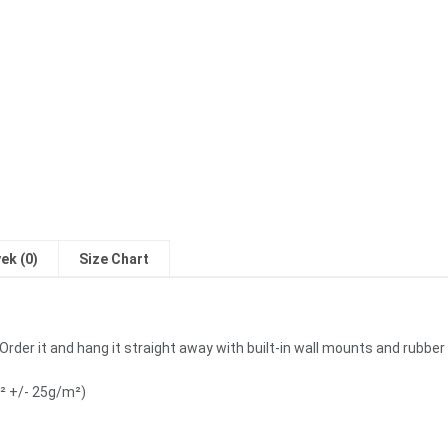
ek (0)
Size Chart
Order it and hang it straight away with built-in wall mounts and rubbe
m² +/- 25g/m²)