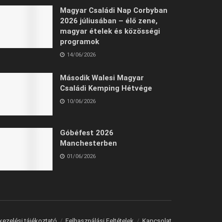
Magyar Családi Nap Corbyban
2026 júliusában – élő zene,
magyar ételek és közösségi
programok
14/06/2026
Második Walesi Magyar
Családi Kemping Hétvége
10/06/2026
Góbéfest 2026
Manchesterben
01/06/2026
kezelési tájékoztató
Felhasználási Feltételek
Kapcsolat