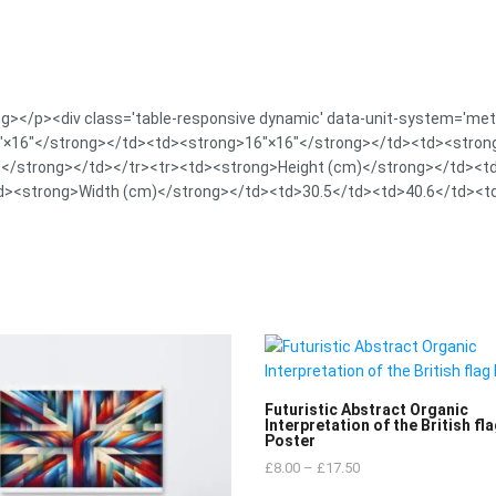
ong></p><div class='table-responsive dynamic' data-unit-system='met
″×16″</strong></td><td><strong>16″×16″</strong></td><td><stron
</strong></td></tr><tr><td><strong>Height (cm)</strong></td><t
d><strong>Width (cm)</strong></td><td>30.5</td><td>40.6</td><t
Futuristic Abstract Organic
Interpretation of the British fl
Poster
£
8.00
–
£
17.50