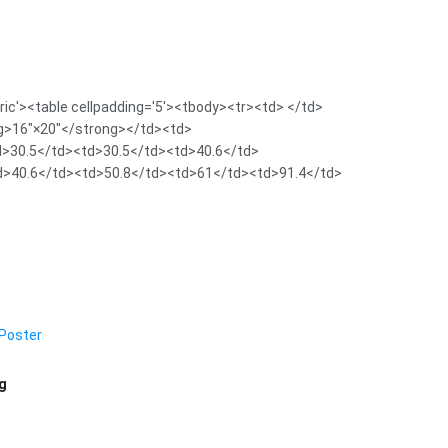
ric'><table cellpadding='5'><tbody><tr><td> </td>
g>16″×20″</strong></td><td>
d>30.5</td><td>30.5</td><td>40.6</td>
d>40.6</td><td>50.8</td><td>61</td><td>91.4</td>
ag