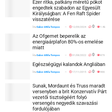
Ezer ritka, patkány méretű pókot
engedtek szabadon az Egyesült
Királyságban: A Fen Raft Spider
visszatérése
0
Írta
Gabor Attila Tompos
12/09/2024
1.4k
Az Ofgemet beperelik az
energiaárplafon 80%-os emelése
miatt
0
Írta
Gabor Attila Tompos
31/08/2022
879
Egészségügyi kalandok Angliában
0
Írta
Gabor Attila Tompos
17/11/2015
966
Sunak, Mordaunt és Truss maradt
versenyben a brit Konzervatív Párt
vezetői tisztségéért folyó
versengés negyedik szavazási
fordulójában