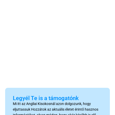
Legyél Te is a támogatónk
Mi itt az Angliai Kisokosnál azon dolgozunk, hogy
eljuttassuk Hozzátok az aktuális életet érintő hasznos