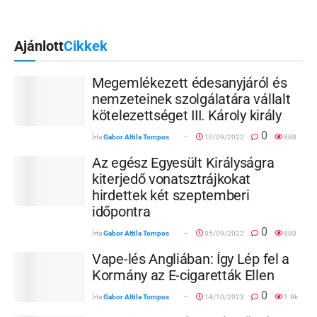
Ajánlott
Cikkek
Megemlékezett édesanyjáról és
nemzeteinek szolgálatára vállalt
kötelezettséget III. Károly király
0
Írta
Gabor Attila Tompos
10/09/2022
888
Az egész Egyesült Királyságra
kiterjedő vonatsztrájkokat
hirdettek két szeptemberi
időpontra
0
Írta
Gabor Attila Tompos
05/09/2022
880
Vape-lés Angliában: Így Lép fel a
Kormány az E-cigaretták Ellen
0
Írta
Gabor Attila Tompos
14/10/2023
1.9k