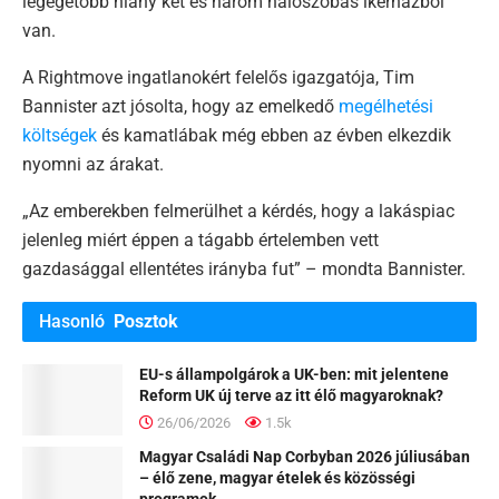
legégetőbb hiány két és három hálószobás ikerházból
van.
A Rightmove ingatlanokért felelős igazgatója, Tim
Bannister azt jósolta, hogy az emelkedő
megélhetési
költségek
és kamatlábak még ebben az évben elkezdik
nyomni az árakat.
„Az emberekben felmerülhet a kérdés, hogy a lakáspiac
jelenleg miért éppen a tágabb értelemben vett
gazdasággal ellentétes irányba fut” – mondta Bannister.
Hasonló
Posztok
EU-s állampolgárok a UK-ben: mit jelentene
Reform UK új terve az itt élő magyaroknak?
26/06/2026
1.5k
Magyar Családi Nap Corbyban 2026 júliusában
– élő zene, magyar ételek és közösségi