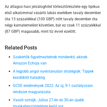
Az átlagos havi jelzáloghitel törlesztőrészlete egy tipikus
első alkalommal vásárló lakás esetében tavaly december
óta 13 százalékkal (100 GBP) nőtt tavaly december óta
négy kamatemelést követően, bár ez csak 11 százalékkal
(87 GBP) magasabb, mint tíz évvel ezelőtt.
Related Posts
Szakértők figyelmeztetnek mindenkit, akinek
Amazon Echoja van
A legjobb angol nyelvtanulási stratégiák: Tippek
kezdőktől haladóig
GCSE eredmények 2022: Az új, 9-1 osztályozási
rendszer magyarázata
Vasúti sztrájk: Július 27-én és 30-án újabb
munkabeszüntetésre kerül sor