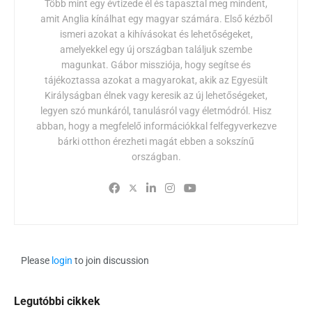
Több mint egy évtizede él és tapasztal meg mindent,
amit Anglia kínálhat egy magyar számára. Első kézből
ismeri azokat a kihívásokat és lehetőségeket,
amelyekkel egy új országban találjuk szembe
magunkat. Gábor missziója, hogy segítse és
tájékoztassa azokat a magyarokat, akik az Egyesült
Királyságban élnek vagy keresik az új lehetőségeket,
legyen szó munkáról, tanulásról vagy életmódról. Hisz
abban, hogy a megfelelő információkkal felfegyverkezve
bárki otthon érezheti magát ebben a sokszínű
országban.
Please
login
to join discussion
Legutóbbi cikkek