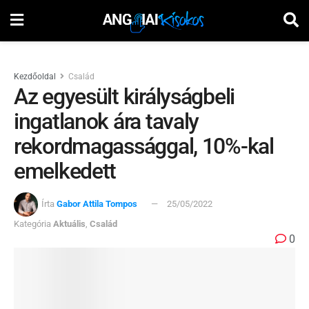
Kezdőoldal
Család
Az egyesült királyságbeli
ingatlanok ára tavaly
rekordmagassággal, 10%-kal
emelkedett
Írta
Gabor Attila Tompos
25/05/2022
Kategória
Aktuális
,
Család
0