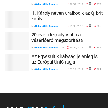
0
Írta
Gabor Attila Tompos
20/07/2022
878
III. Károly néven uralkodik az új brit
király
0
Írta
Gabor Attila Tompos
09/09/2022
885
20 éve a legsúlyosabb a
vásárlóerő megszorítása
0
Írta
Gabor Attila Tompos
20/07/2022
881
Az Egyesült Királyság jelenleg is
az Európai Unió tagja
0
Írta
Gabor Attila Tompos
02/11/2019
894