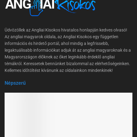
Üdvözöllek az Angliai Kisokos hivatalos honlapján kedves olvasó!
Az angliai magyarok oldala, az Angliai Kisokos egy független
információs és hirdető portál, ahol mindig a legfrissebb,
legaktuálisabb információkat adjuk át az angliai magyaroknak és a
Magyarországon élőknek az őket leginkább érdeklő angliai
témákról. Keressetek bennünket bizalommal az elérhetőségeinken.
Kellemes időtöltést kívánunk az oldalainkon mindenkinek!
Népszerű