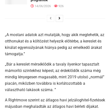
programok
14/06/2026
926
„A mostani adatok azt mutatják, hogy akik megtehetik, az
otthonukat és a költözést helyezik előtérbe, a kereslet és
kínálat egyensúlyának hiánya pedig az emelkedő árakat
támogatja.”
„Bár a kereslet mérséklődik a tavaly ilyenkor tapasztalt
mámorító szintekhez képest, az érdeklődők száma még
mindig lényegesen magasabb, mint 2019 utolsó „normál”
piacán, miközben továbbra is korlátozottabb a
választható lakások száma. ”
A Rightmove szerint az átlagos havi jelzáloghitel-fizetések
májusban meghaladták az átlagos havi bérleti díjakat.