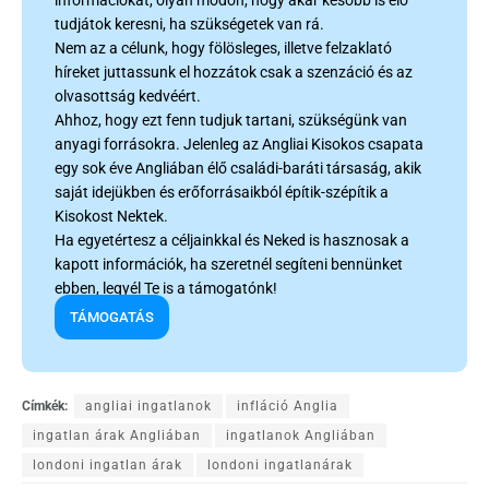
információkat, olyan módon, hogy akár később is elő
tudjátok keresni, ha szükségetek van rá.
Nem az a célunk, hogy fölösleges, illetve felzaklató
híreket juttassunk el hozzátok csak a szenzáció és az
olvasottság kedvéért.
Ahhoz, hogy ezt fenn tudjuk tartani, szükségünk van
anyagi forrásokra. Jelenleg az Angliai Kisokos csapata
egy sok éve Angliában élő családi-baráti társaság, akik
saját idejükben és erőforrásaikból építik-szépítik a
Kisokost Nektek.
Ha egyetértesz a céljainkkal és Neked is hasznosak a
kapott információk, ha szeretnél segíteni bennünket
ebben, legyél Te is a támogatónk!
TÁMOGATÁS
Címkék:
angliai ingatlanok
infláció Anglia
ingatlan árak Angliában
ingatlanok Angliában
londoni ingatlan árak
londoni ingatlanárak