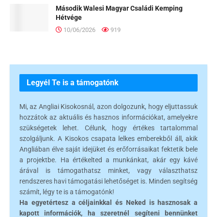
Második Walesi Magyar Családi Kemping
Hétvége
10/06/2026
919
Legyél Te is a támogatónk
Mi, az Angliai Kisokosnál, azon dolgozunk, hogy eljuttassuk
hozzátok az aktuális és hasznos információkat, amelyekre
szükségetek lehet. Célunk, hogy értékes tartalommal
szolgáljunk. A Kisokos csapata lelkes emberekből áll, akik
Angliában élve saját idejüket és erőforrásaikat fektetik bele
a projektbe. Ha értékelted a munkánkat, akár egy kávé
árával is támogathatsz minket, vagy választhatsz
rendszeres havi támogatási lehetőséget is. Minden segítség
számít, légy te is a támogatónk!
Ha egyetértesz a céljainkkal és Neked is hasznosak a
kapott információk, ha szeretnél segíteni bennünket