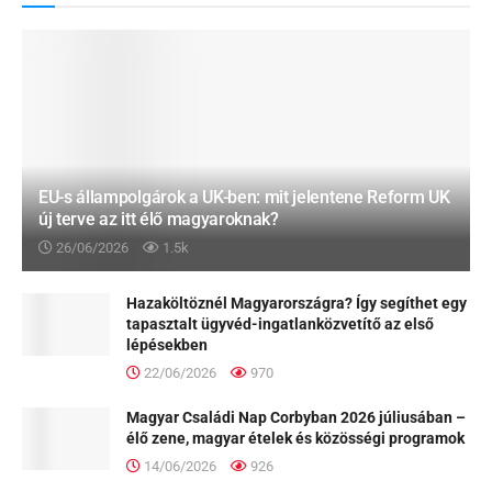
EU-s állampolgárok a UK-ben: mit jelentene Reform UK
új terve az itt élő magyaroknak?
26/06/2026
1.5k
Hazaköltöznél Magyarországra? Így segíthet egy
tapasztalt ügyvéd-ingatlanközvetítő az első
lépésekben
22/06/2026
970
Magyar Családi Nap Corbyban 2026 júliusában –
élő zene, magyar ételek és közösségi programok
14/06/2026
926