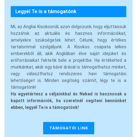
Legyél Te is a támogatónk
Mi, az Angliai Kisokosnál, azon dolgozunk, hogy eljuttassuk
hozzátok az aktuális és hasznos információkat,
amelyekre szükségetek lehet. Célunk, hogy értékes
tartalommal szolgáljunk. A Kisokos csapata lelkes
emberekből áll, akik Angliában élve saját idejüket és
erőforrásaikat fektetik bele a projektbe. Ha értékelted a
munkánkat, akár egy kávé árával is támogathatsz minket,
vagy választhatsz rendszeres havi támogatási
lehetőséget is. Minden segítség számít, légy te is a
támogatónk!
Ha egyetértesz a céljainkkal és Neked is hasznosak a
kapott információk, ha szeretnél segíteni bennünket
ebben, legyél Te is a támogatónk!
TÁMOGATÓI LINK