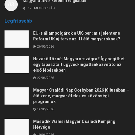
Magyar útlevél kérelem Angliában
128 MEGOSZTÁS
Legfrissebb
EU-s állampolgárok a UK-ben: mit jelentene
Reform UK új terve az itt élő magyaroknak?
26/06/2026
Hazaköltöznél Magyarországra? Így segíthet
egy tapasztalt ügyvéd-ingatlanközvetítő az
első lépésekben
22/06/2026
Magyar Családi Nap Corbyban 2026 júliusában –
élő zene, magyar ételek és közösségi
programok
14/06/2026
Második Walesi Magyar Családi Kemping
Hétvége
10/06/2026