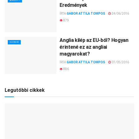
BREXIT
Eredmények
ÍRTA
GABOR ATTILA TOMPOS
24/06/2016
879
Anglia kilép az EU-ból? Hogyan
HÍREK
érintené ez az angliai
magyarokat?
ÍRTA
GABOR ATTILA TOMPOS
01/05/2016
886
Legutóbbi cikkek