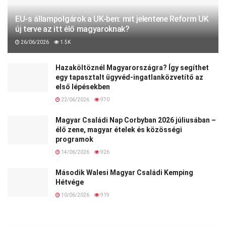
EU-s állampolgárok a UK-ben: mit jelentene Reform UK
új terve az itt élő magyaroknak?
26/06/2026
1.5K
Hazaköltöznél Magyarországra? Így segíthet
egy tapasztalt ügyvéd-ingatlanközvetítő az
első lépésekben
22/06/2026
970
Magyar Családi Nap Corbyban 2026 júliusában –
élő zene, magyar ételek és közösségi
programok
14/06/2026
926
Második Walesi Magyar Családi Kemping
Hétvége
10/06/2026
919