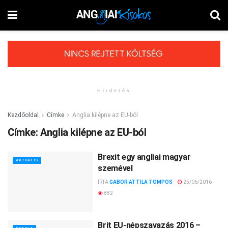
Hirdetés
Kezdőoldal
Címke
Anglia kilépne az EU-ból
Címke:
Anglia kilépne az EU-ból
Brexit egy angliai magyar
AKTUÁLIS
szemével
ÍRTA
GABOR ATTILA TOMPOS
25/06/2016
882
Brit EU-népszavazás 2016 –