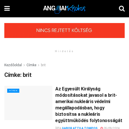
Hirdetés
Kezdőoldal
Címke
brit
Címke:
brit
Az Egyesült Királyság
HÍREK
módosításokat javasol a brit-
amerikai nukleáris védelmi
megállapodásban, hogy
biztosítsa a nukleáris
együttműködés folytonosságát
ÍRTA
GABOR ATTILA TOMPOS
05/09/2024