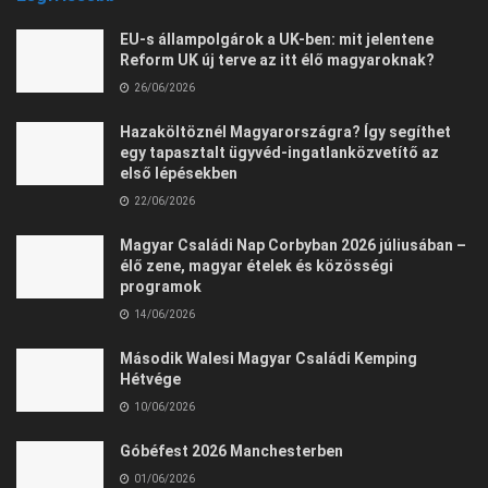
EU-s állampolgárok a UK-ben: mit jelentene
Reform UK új terve az itt élő magyaroknak?
26/06/2026
Hazaköltöznél Magyarországra? Így segíthet
egy tapasztalt ügyvéd-ingatlanközvetítő az
első lépésekben
22/06/2026
Magyar Családi Nap Corbyban 2026 júliusában –
élő zene, magyar ételek és közösségi
programok
14/06/2026
Második Walesi Magyar Családi Kemping
Hétvége
10/06/2026
Góbéfest 2026 Manchesterben
01/06/2026