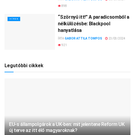
898
“Szörnyű itt!” A paradicsomból a
HÍREK
nélkülözésbe: Blackpool
hanyatlása
ÍRTA
GABOR ATTILA TOMPOS
23/03/2024
921
Legutóbbi cikkek
EU-s állampolgárok a UK-ben: mit jelentene Reform UK
új terve az itt élő magyaroknak?