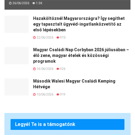
26/06/2026
1.5K
Hazaköltöznél Magyarországra? Így segíthet
egy tapasztalt ügyvéd-ingatlanközvetítő az
első lépésekben
22/06/2026
970
Magyar Családi Nap Corbyban 2026 júliusában –
élő zene, magyar ételek és közösségi
programok
14/06/2026
926
Második Walesi Magyar Családi Kemping
Hétvége
10/06/2026
919
Legyél Te is a támogatónk