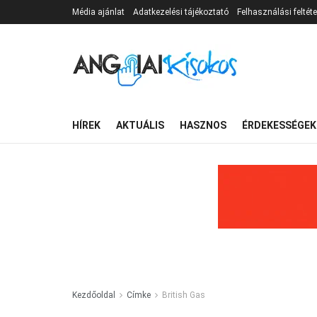
Média ajánlat
Adatkezelési tájékoztató
Felhasználási feltéte
HÍREK
AKTUÁLIS
HASZNOS
ÉRDEKESSÉGEK
Kezdőoldal
Címke
British Gas