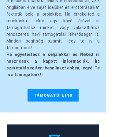
A Kisokos csapata lelkes emberekből áll, akik
Angliában élve saját idejüket és erőforrásaikat
fektetik bele a projektbe. Ha értékelted a
munkánkat, akár egy kávé árával is
támogathatsz minket, vagy választhatsz
rendszeres havi támogatási lehetőséget is.
Minden segítség számít, légy te is a
támogatónk!
Ha egyetértesz a céljainkkal és Neked is
hasznosak a kapott információk, ha
szeretnél segíteni bennünket ebben, legyél Te
is a támogatónk!
TÁMOGATÓI LINK