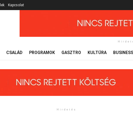
lek
Kapcsolat
Hirdet
CSALÁD
PROGRAMOK
GASZTRO
KULTÚRA
BUSINES
Hirdetés