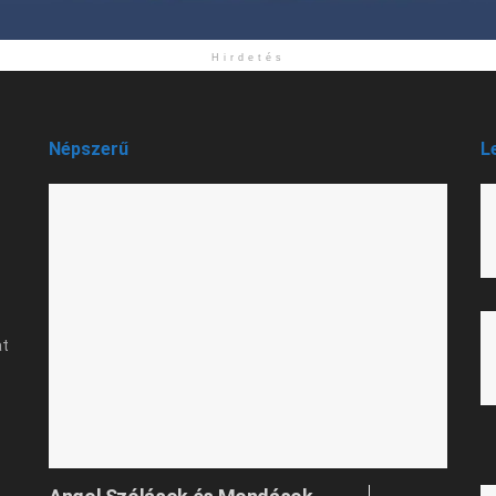
Hirdetés
Népszerű
L
at