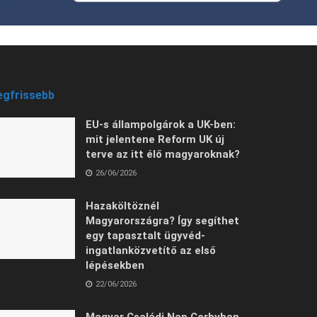
egfrissebb
EU-s állampolgárok a UK-ben:
mit jelentene Reform UK új
terve az itt élő magyaroknak?
26/06/2026
Hazaköltöznél
Magyarországra? Így segíthet
egy tapasztalt ügyvéd-
ingatlanközvetítő az első
lépésekben
22/06/2026
Magyar Családi Nap Corbyban