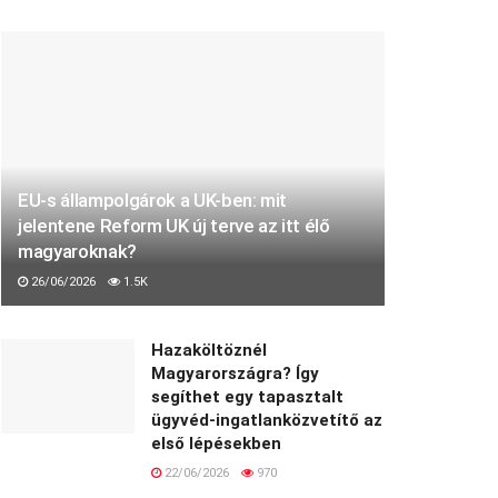
EU-s állampolgárok a UK-ben: mit
jelentene Reform UK új terve az itt élő
magyaroknak?
26/06/2026
1.5K
Hazaköltöznél
Magyarországra? Így
segíthet egy tapasztalt
ügyvéd-ingatlanközvetítő az
első lépésekben
22/06/2026
970