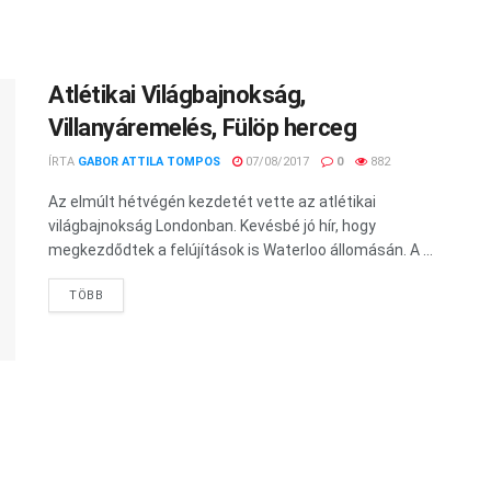
Atlétikai Világbajnokság,
Villanyáremelés, Fülöp herceg
ÍRTA
GABOR ATTILA TOMPOS
07/08/2017
0
882
Az elmúlt hétvégén kezdetét vette az atlétikai
világbajnokság Londonban. Kevésbé jó hír, hogy
megkezdődtek a felújítások is Waterloo állomásán. A ...
TÖBB