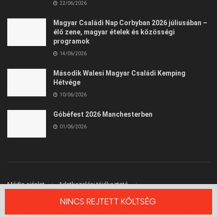
22/06/2026
Magyar Családi Nap Corbyban 2026 júliusában –
élő zene, magyar ételek és közösségi
programok
14/06/2026
Második Walesi Magyar Családi Kemping
Hétvége
10/06/2026
Góbéfest 2026 Manchesterben
01/06/2026
Média ajánlat
Adatkezelési tájékoztató
Felhasználási Feltételek
Kapcsolat
© 2026 Angliai Kisokos™ - Angliai Magyarok Oldala