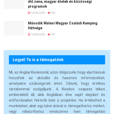
élő zene, magyar ételek és közösségi
programok
14/06/2026
926
Második Walesi Magyar Családi Kemping
Hétvége
10/06/2026
919
Legyél Te is a támogatónk
Mi, az Angliai Kisokosnál, azon dolgozunk, hogy eljuttassuk
hozzátok az aktuális és hasznos információkat,
amelyekre szükségetek lehet. Célunk, hogy értékes
tartalommal szolgáljunk. A Kisokos csapata lelkes
emberekből áll, akik Angliában élve saját idejüket és
erőforrásaikat fektetik bele a projektbe. Ha értékelted a
munkánkat, akár egy kávé árával is támogathatsz minket,
vagy választhatsz rendszeres havi támogatási