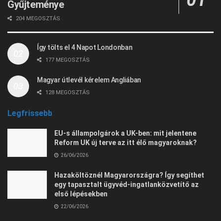
Gyűjteménye
204 MEGOSZTÁS
Így tölts el 4 Napot Londonban
177 MEGOSZTÁS
Magyar útlevél kérelem Angliában
128 MEGOSZTÁS
Legfrissebb
EU-s állampolgárok a UK-ben: mit jelentene
Reform UK új terve az itt élő magyaroknak?
26/06/2026
Hazaköltöznél Magyarországra? Így segíthet
egy tapasztalt ügyvéd-ingatlanközvetítő az
első lépésekben
22/06/2026