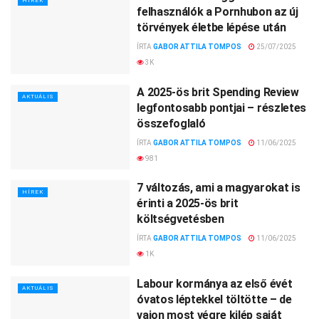
HÍREK
felhasználók a Pornhubon az új
törvények életbe lépése után
ÍRTA
GABOR ATTILA TOMPOS
25/07/2025
3K
A 2025-ös brit Spending Review
AKTUÁLIS
legfontosabb pontjai – részletes
összefoglaló
ÍRTA
GABOR ATTILA TOMPOS
11/06/2025
981
7 változás, ami a magyarokat is
HÍREK
érinti a 2025-ös brit
költségvetésben
ÍRTA
GABOR ATTILA TOMPOS
11/06/2025
1K
Labour kormánya az első évét
AKTUÁLIS
óvatos léptekkel töltötte – de
vajon most végre kilép saját