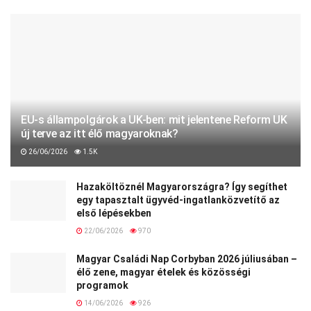
EU-s állampolgárok a UK-ben: mit jelentene Reform UK
új terve az itt élő magyaroknak?
26/06/2026
1.5K
Hazaköltöznél Magyarországra? Így segíthet
egy tapasztalt ügyvéd-ingatlanközvetítő az
első lépésekben
22/06/2026
970
Magyar Családi Nap Corbyban 2026 júliusában –
élő zene, magyar ételek és közösségi
programok
14/06/2026
926