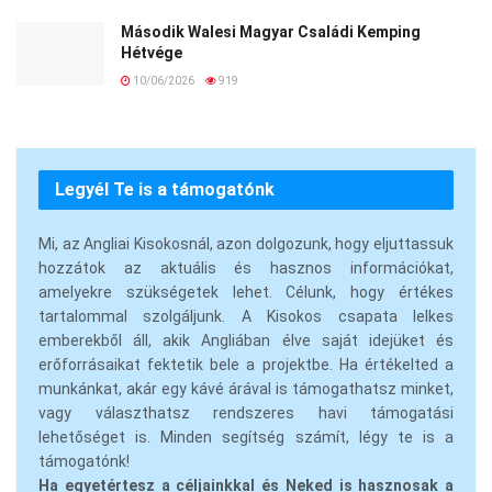
Második Walesi Magyar Családi Kemping
Hétvége
10/06/2026
919
Legyél Te is a támogatónk
Mi, az Angliai Kisokosnál, azon dolgozunk, hogy eljuttassuk
hozzátok az aktuális és hasznos információkat,
amelyekre szükségetek lehet. Célunk, hogy értékes
tartalommal szolgáljunk. A Kisokos csapata lelkes
emberekből áll, akik Angliában élve saját idejüket és
erőforrásaikat fektetik bele a projektbe. Ha értékelted a
munkánkat, akár egy kávé árával is támogathatsz minket,
vagy választhatsz rendszeres havi támogatási
lehetőséget is. Minden segítség számít, légy te is a
támogatónk!
Ha egyetértesz a céljainkkal és Neked is hasznosak a