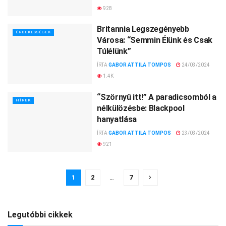
928
Britannia Legszegényebb
ÉRDEKESSÉGEK
Városa: “Semmin Élünk és Csak
Túlélünk”
ÍRTA
GABOR ATTILA TOMPOS
24/03/2024
1.4K
“Szörnyű itt!” A paradicsomból a
HÍREK
nélkülözésbe: Blackpool
hanyatlása
ÍRTA
GABOR ATTILA TOMPOS
23/03/2024
921
1
2
…
7
Legutóbbi cikkek