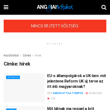
Hirdetés
Kezdőoldal
Címke
hírek
Címke:
hírek
EU-s állampolgárok a UK-ben: mit
AKTUÁLIS
jelentene Reform UK új terve az
itt élő magyaroknak?
ÍRTA
GABOR ATTILA TOMPOS
26/06/2026
1.5K
Mit látnak ma reggel a brit