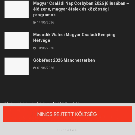
Magyar Családi Nap Corbyban 2026 júliusában –
élő zene, magyar ételek és közösségi
programok
14/06/2026
Második Walesi Magyar Családi Kemping
Hétvége
10/06/2026
Góbéfest 2026 Manchesterben
01/06/2026
Média ajánlat
Adatkezelési tájékoztató
Felhasználási Feltételek
Kapcsolat
© 2026 Angliai Kisokos™ - Angliai Magyarok Oldala
Hirdetés