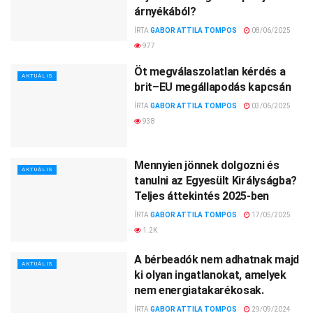
árnyékából?
ÍRTA
GABOR ATTILA TOMPOS
08/06/2025
977
Öt megválaszolatlan kérdés a
AKTUÁLIS
brit–EU megállapodás kapcsán
ÍRTA
GABOR ATTILA TOMPOS
03/06/2025
938
Mennyien jönnek dolgozni és
AKTUÁLIS
tanulni az Egyesült Királyságba?
Teljes áttekintés 2025-ben
ÍRTA
GABOR ATTILA TOMPOS
17/05/2025
1.2K
A bérbeadók nem adhatnak majd
AKTUÁLIS
ki olyan ingatlanokat, amelyek
nem energiatakarékosak.
ÍRTA
GABOR ATTILA TOMPOS
29/09/2024