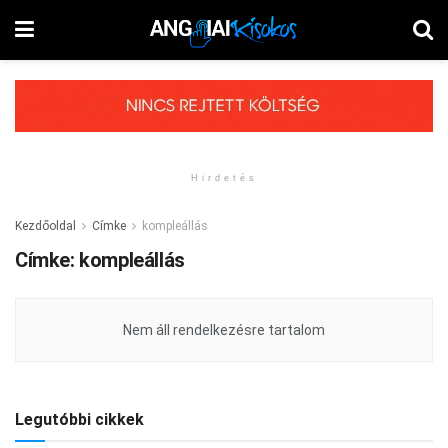
Hirdetés
Kezdőoldal
Címke
kompleállás
Címke:
kompleállás
Nem áll rendelkezésre tartalom
Legutóbbi cikkek