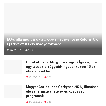
EU-s állampolgárok a UK-ben: mit jelentene Reform UK
új terve az itt élő magyaroknak?
26/06/2026
1.5K
Hazaköltöznél Magyarországra? Így segíthet
egy tapasztalt ügyvéd-ingatlanközvetítő az
első lépésekben
22/06/2026
970
Magyar Családi Nap Corbyban 2026 júliusában –
élő zene, magyar ételek és közösségi
programok
14/06/2026
926