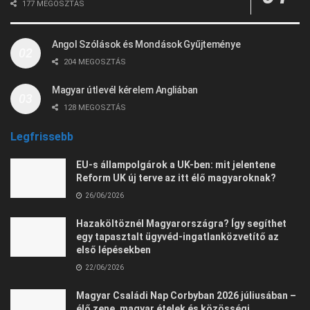
177 MEGOSZTÁS
Angol Szólások és Mondások Gyűjteménye
204 MEGOSZTÁS
Magyar útlevél kérelem Angliában
128 MEGOSZTÁS
Legfrissebb
EU-s állampolgárok a UK-ben: mit jelentene
Reform UK új terve az itt élő magyaroknak?
26/06/2026
Hazaköltöznél Magyarországra? Így segíthet
egy tapasztalt ügyvéd-ingatlanközvetítő az
első lépésekben
22/06/2026
Magyar Családi Nap Corbyban 2026 júliusában –
élő zene, magyar ételek és közösségi