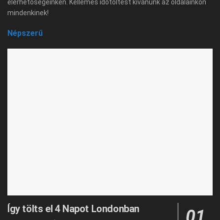
elérhetőségeinken. Kellemes időtöltést kívánunk az oldalainkon
mindenkinek!
Népszerű
Így tölts el 4 Napot Londonban