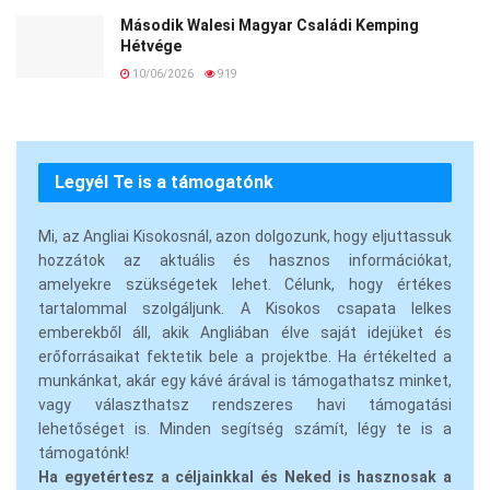
Második Walesi Magyar Családi Kemping
Hétvége
10/06/2026
919
Legyél Te is a támogatónk
Mi, az Angliai Kisokosnál, azon dolgozunk, hogy eljuttassuk
hozzátok az aktuális és hasznos információkat,
amelyekre szükségetek lehet. Célunk, hogy értékes
tartalommal szolgáljunk. A Kisokos csapata lelkes
emberekből áll, akik Angliában élve saját idejüket és
erőforrásaikat fektetik bele a projektbe. Ha értékelted a
munkánkat, akár egy kávé árával is támogathatsz minket,
vagy választhatsz rendszeres havi támogatási
lehetőséget is. Minden segítség számít, légy te is a
támogatónk!
Ha egyetértesz a céljainkkal és Neked is hasznosak a