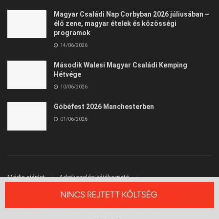
Magyar Családi Nap Corbyban 2026 júliusában –
élő zene, magyar ételek és közösségi
programok
14/06/2026
Második Walesi Magyar Családi Kemping
Hétvége
10/06/2026
Góbéfest 2026 Manchesterben
01/06/2026
Média ajánlat
Adatkezelési tájékoztató
Felhasználási Feltételek
Kapcsolat
© 2026 Angliai Kisokos™ - Angliai Magyarok Oldala