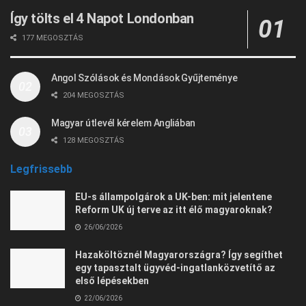
Így tölts el 4 Napot Londonban
177 MEGOSZTÁS
Angol Szólások és Mondások Gyűjteménye
204 MEGOSZTÁS
Magyar útlevél kérelem Angliában
128 MEGOSZTÁS
Legfrissebb
EU-s állampolgárok a UK-ben: mit jelentene
Reform UK új terve az itt élő magyaroknak?
26/06/2026
Hazaköltöznél Magyarországra? Így segíthet
egy tapasztalt ügyvéd-ingatlanközvetítő az
első lépésekben
22/06/2026