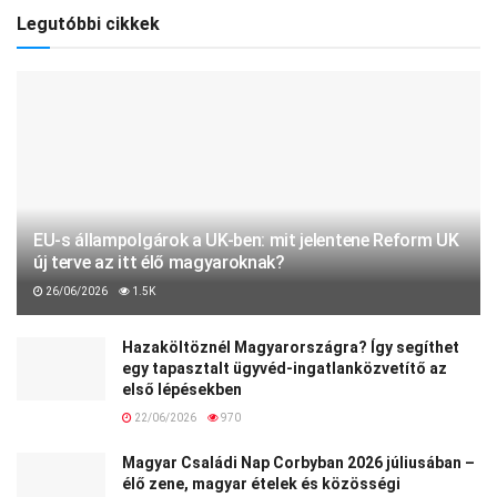
Legutóbbi cikkek
EU-s állampolgárok a UK-ben: mit jelentene Reform UK
új terve az itt élő magyaroknak?
26/06/2026
1.5K
Hazaköltöznél Magyarországra? Így segíthet
egy tapasztalt ügyvéd-ingatlanközvetítő az
első lépésekben
22/06/2026
970
Magyar Családi Nap Corbyban 2026 júliusában –
élő zene, magyar ételek és közösségi