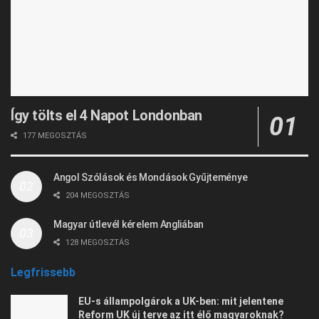
Így tölts el 4 Napot Londonban
177 MEGOSZTÁS
Angol Szólások és Mondások Gyűjteménye
204 MEGOSZTÁS
Magyar útlevél kérelem Angliában
128 MEGOSZTÁS
Legfrissebb
EU-s állampolgárok a UK-ben: mit jelentene
Reform UK új terve az itt élő magyaroknak?