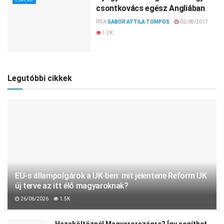
CSALÁD
csontkovács egész Angliában
ÍRTA
GABOR ATTILA TOMPOS
02/08/2017
1.3K
Legutóbbi cikkek
EU-s állampolgárok a UK-ben: mit jelentene Reform UK
új terve az itt élő magyaroknak?
26/06/2026
1.5K
Hazaköltöznél Magyarországra? Így segíthet