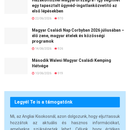
egy tapasztalt ügyvéd-ingatlanközvetítő az
első lépésekben
22/06/2026
970
Magyar Családi Nap Corbyban 2026 júliusában –
élő zene, magyar ételek és közösségi
programok
14/06/2026
926
Második Walesi Magyar Családi Kemping
Hétvége
10/06/2026
919
Legyél Te is a támogatónk
Mi, az Angliai Kisokosnál, azon dolgozunk, hogy eljuttassuk
hozzátok az aktuális és hasznos információkat,
amelyekre szükségetek lehet. Célunk, hogy értékes