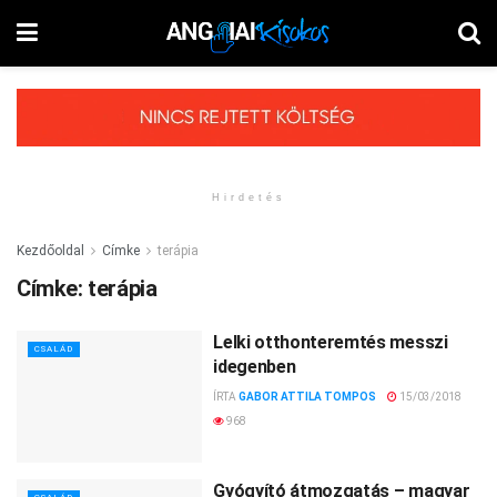
Hirdetés
Kezdőoldal
Címke
terápia
Címke:
terápia
Lelki otthonteremtés messzi
CSALÁD
idegenben
ÍRTA
GABOR ATTILA TOMPOS
15/03/2018
968
Gyógyító átmozgatás – magyar