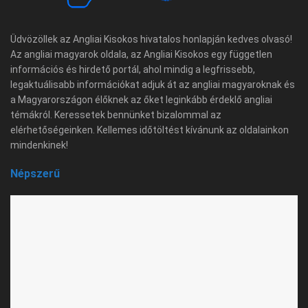
Üdvözöllek az Angliai Kisokos hivatalos honlapján kedves olvasó!
Az angliai magyarok oldala, az Angliai Kisokos egy független
információs és hirdető portál, ahol mindig a legfrissebb,
legaktuálisabb információkat adjuk át az angliai magyaroknak és
a Magyarországon élőknek az őket leginkább érdeklő angliai
témákról. Keressetek bennünket bizalommal az
elérhetőségeinken. Kellemes időtöltést kívánunk az oldalainkon
mindenkinek!
Népszerű