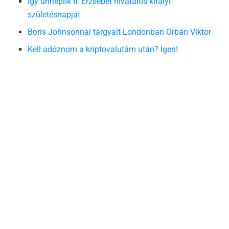
Így ünneplik II. Erzsébet hivatalos királyi
születésnapját
Boris Johnsonnal tárgyalt Londonban Orbán Viktor
Kell adóznom a kriptovalutám után? Igen!