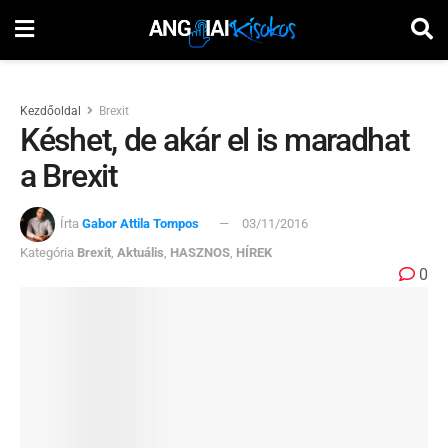
Kezdőoldal
Brexit
Késhet, de akár el is maradhat
a Brexit
Írta
Gabor Attila Tompos
03/11/2016
Kategória
Brexit
,
Aktuális
,
HASZNOS
,
HÍREK
0