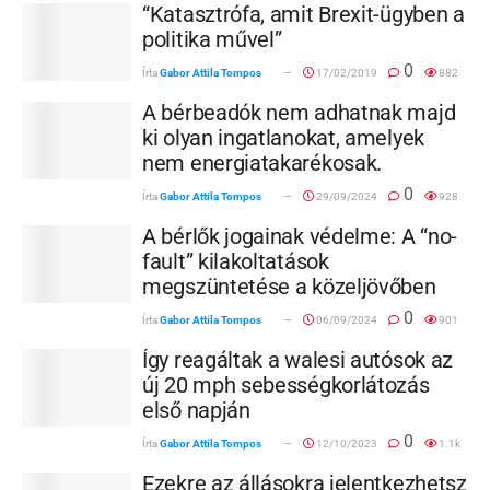
“Katasztrófa, amit Brexit-ügyben a
politika művel”
0
Írta
Gabor Attila Tompos
17/02/2019
882
A bérbeadók nem adhatnak majd
ki olyan ingatlanokat, amelyek
nem energiatakarékosak.
0
Írta
Gabor Attila Tompos
29/09/2024
928
A bérlők jogainak védelme: A “no-
fault” kilakoltatások
megszüntetése a közeljövőben
0
Írta
Gabor Attila Tompos
06/09/2024
901
Így reagáltak a walesi autósok az
új 20 mph sebességkorlátozás
első napján
0
Írta
Gabor Attila Tompos
12/10/2023
1.1k
Ezekre az állásokra jelentkezhetsz