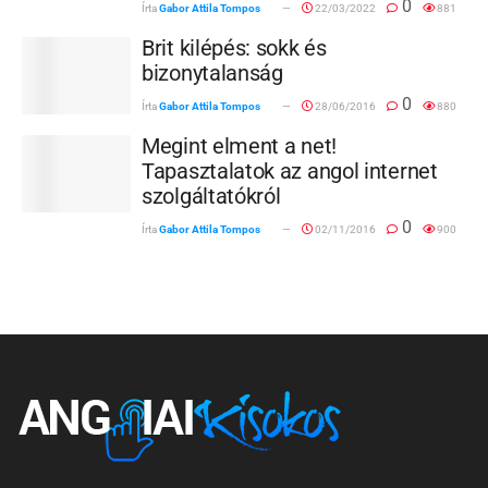
0
Írta
Gabor Attila Tompos
22/03/2022
881
Brit kilépés: sokk és
bizonytalanság
0
Írta
Gabor Attila Tompos
28/06/2016
880
Megint elment a net!
Tapasztalatok az angol internet
szolgáltatókról
0
Írta
Gabor Attila Tompos
02/11/2016
900