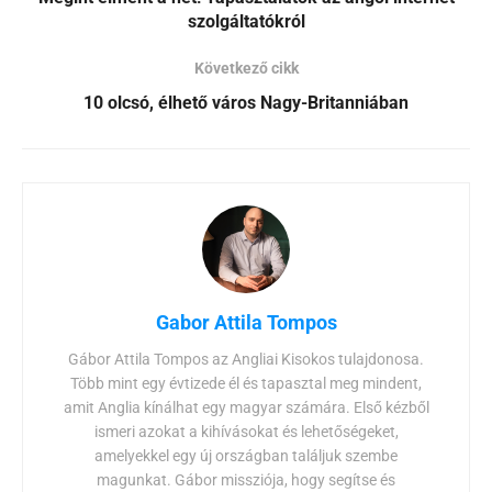
szolgáltatókról
Következő cikk
10 olcsó, élhető város Nagy-Britanniában
Gabor Attila Tompos
Gábor Attila Tompos az Angliai Kisokos tulajdonosa.
Több mint egy évtizede él és tapasztal meg mindent,
amit Anglia kínálhat egy magyar számára. Első kézből
ismeri azokat a kihívásokat és lehetőségeket,
amelyekkel egy új országban találjuk szembe
magunkat. Gábor missziója, hogy segítse és