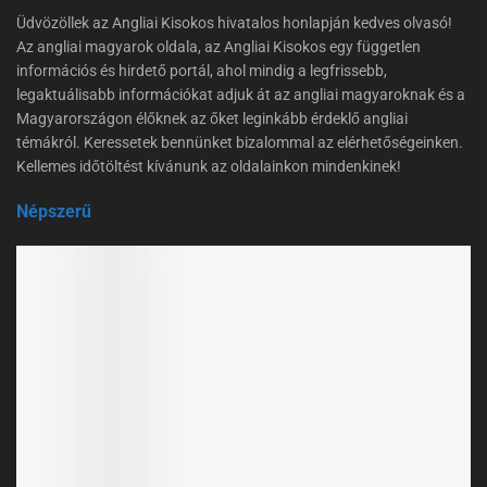
Üdvözöllek az Angliai Kisokos hivatalos honlapján kedves olvasó!
Az angliai magyarok oldala, az Angliai Kisokos egy független
információs és hirdető portál, ahol mindig a legfrissebb,
legaktuálisabb információkat adjuk át az angliai magyaroknak és a
Magyarországon élőknek az őket leginkább érdeklő angliai
témákról. Keressetek bennünket bizalommal az elérhetőségeinken.
Kellemes időtöltést kívánunk az oldalainkon mindenkinek!
Népszerű