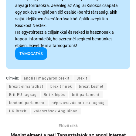
anyagi forrásokra. Jelenleg az Angliai Kisokos csapata
egy sok éve Angliában élő családi-baráti társaság, akik
saját idejükben és erőforrásaikból építik-szépítik a
Kisokost Nektek.
Ha egyetértesz a céljainkkal és Neked is hasznosak a
kapott információk, ha szeretnél segíteni bennünket
ebben, legyél Te is a támogatónk!
TÁMOGATÁS
Címkék:
angliai magyarok brexit
Brexit
Brexit elmaradhat
brexit hírek
brexit késhet
Brit EU tagság
Brit kilépés
brit parlament
londoni parlament
népszavazás brit eu tagság
UK Brexit
választások Angliában
Előző cikk
Megint elment a net! Tapasztalatok az angol internet