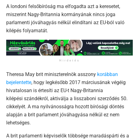
A londoni felsőbíróság ma elfogadta azt a keresetet,
miszerint Nagy-Britannia kormányának nincs joga
parlamenti jóváhagyás nélkül elindítani az EU-ból való
kilépés folyamatát.
Hirdetés
Theresa May brit miniszterelnök asszony
korábban
bejelentette
, hogy legkésőbb 2017 márciusának végéig
hivatalosan is értesíti az EU-t Nagy-Britannia
kilépési szándékról, aktiválja a lisszaboni szerződés 50.
cikkelyét. A ma nyilvánosságra hozott bírósági döntés
alapján a brit parlament jóváhagyása nélkül ez nem
lehetséges.
A brit parlamenti képviselők többsége maradáspárti és a