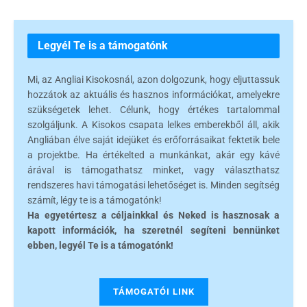
Legyél Te is a támogatónk
Mi, az Angliai Kisokosnál, azon dolgozunk, hogy eljuttassuk
hozzátok az aktuális és hasznos információkat, amelyekre
szükségetek lehet. Célunk, hogy értékes tartalommal
szolgáljunk. A Kisokos csapata lelkes emberekből áll, akik
Angliában élve saját idejüket és erőforrásaikat fektetik bele
a projektbe. Ha értékelted a munkánkat, akár egy kávé
árával is támogathatsz minket, vagy választhatsz
rendszeres havi támogatási lehetőséget is. Minden segítség
számít, légy te is a támogatónk!
Ha egyetértesz a céljainkkal és Neked is hasznosak a
kapott információk, ha szeretnél segíteni bennünket
ebben, legyél Te is a támogatónk!
TÁMOGATÓI LINK