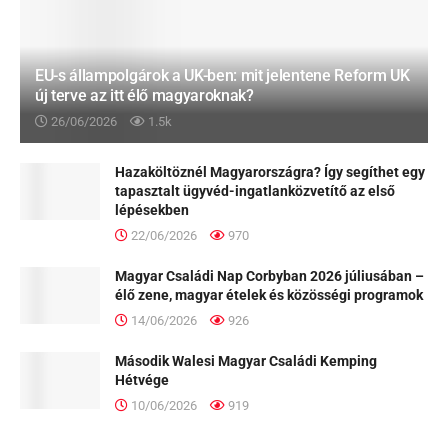
EU-s állampolgárok a UK-ben: mit jelentene Reform UK
új terve az itt élő magyaroknak?
26/06/2026
1.5k
Hazaköltöznél Magyarországra? Így segíthet egy
tapasztalt ügyvéd-ingatlanközvetítő az első
lépésekben
22/06/2026
970
Magyar Családi Nap Corbyban 2026 júliusában –
élő zene, magyar ételek és közösségi programok
14/06/2026
926
Második Walesi Magyar Családi Kemping
Hétvége
10/06/2026
919