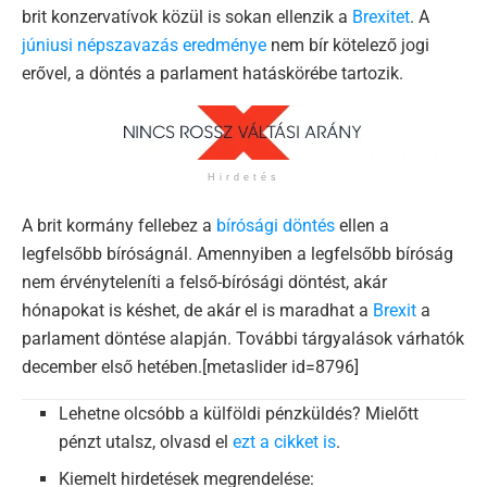
brit konzervatívok közül is sokan ellenzik a
Brexitet
. A
júniusi népszavazás eredménye
nem bír kötelező jogi
erővel, a döntés a parlament hatáskörébe tartozik.
Hirdetés
A brit kormány fellebez a
bírósági döntés
ellen a
legfelsőbb bíróságnál. Amennyiben a legfelsőbb bíróság
nem érvényteleníti a felső-bírósági döntést, akár
hónapokat is késhet, de akár el is maradhat a
Brexit
a
parlament döntése alapján. További tárgyalások várhatók
december első hetében.[metaslider id=8796]
Lehetne olcsóbb a külföldi pénzküldés? Mielőtt
pénzt utalsz, olvasd el
ezt a cikket is
.
Kiemelt hirdetések megrendelése: