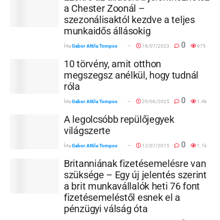
a Chester Zoonál –
szezonálisaktól kezdve a teljes
munkaidős állásokig
0
Írta
Gabor Attila Tompos
18/07/2023
975
10 törvény, amit otthon
megszegsz anélkül, hogy tudnál
róla
0
Írta
Gabor Attila Tompos
29/06/2025
1.4k
A legolcsóbb repülőjegyek
világszerte
0
Írta
Gabor Attila Tompos
12/07/2015
1.1k
Britanniának fizetésemelésre van
szüksége – Egy új jelentés szerint
a brit munkavállalók heti 76 font
fizetésemeléstől esnek el a
pénzügyi válság óta