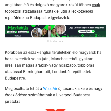
angliában élő és dolgozó magyarok közül többen
csak
többszöri átszállással
tudtak eljutni a legközelebbi
repülőtérre ha Budapestre igyekeztek.
Hirdetés
Korábban az észak-angliai területeken élő magyarok ha
haza szerettek volna jutni, Manchesterből -gyakran
irreálisan magas árakon- vagy hosszabb, több órás
utazással Birminghamből, Londonból repülhettek
Budapestre.
Megjósolható tehát a
Wizz Air
újításának sikere és nagy
érdeklődésre számíthatnak a Liverpool-Budapest
járatokra.