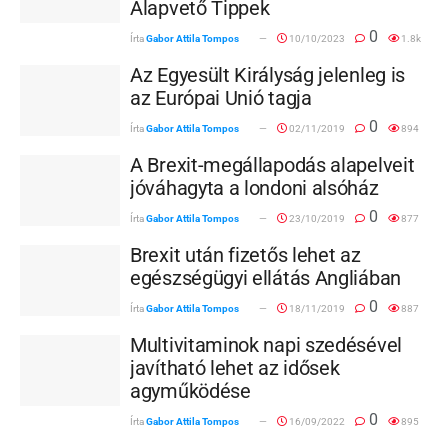
Alapvető Tippek
0
Írta
Gabor Attila Tompos
10/10/2023
1.8k
Az Egyesült Királyság jelenleg is
az Európai Unió tagja
0
Írta
Gabor Attila Tompos
02/11/2019
894
A Brexit-megállapodás alapelveit
jóváhagyta a londoni alsóház
0
Írta
Gabor Attila Tompos
23/10/2019
877
Brexit után fizetős lehet az
egészségügyi ellátás Angliában
0
Írta
Gabor Attila Tompos
18/11/2019
887
Multivitaminok napi szedésével
javítható lehet az idősek
agyműködése
0
Írta
Gabor Attila Tompos
16/09/2022
895