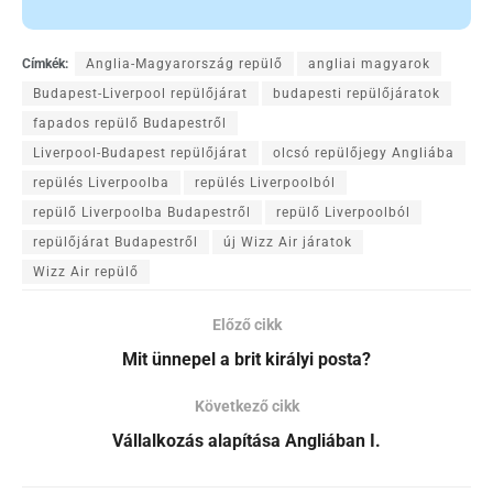
Címkék:
Anglia-Magyarország repülő
angliai magyarok
Budapest-Liverpool repülőjárat
budapesti repülőjáratok
fapados repülő Budapestről
Liverpool-Budapest repülőjárat
olcsó repülőjegy Angliába
repülés Liverpoolba
repülés Liverpoolból
repülő Liverpoolba Budapestről
repülő Liverpoolból
repülőjárat Budapestről
új Wizz Air járatok
Wizz Air repülő
Előző cikk
Mit ünnepel a brit királyi posta?
Következő cikk
Vállalkozás alapítása Angliában I.