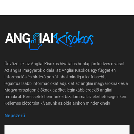
Üdvözöllek az Angliai Kisokos hivatalos honlapján kedves olvasó!
Az angliai magyarok oldala, az Angliai Kisokos egy független
információs és hirdető portál, ahol mindig a legfrissebb,
legaktuálisabb információkat adjuk át az angliai magyaroknak és a
Magyarországon élőknek az őket leginkább érdeklő angliai
témákról. Keressetek bennünket bizalommal az elérhetőségeinken.
Kellemes időtöltést kívánunk az oldalainkon mindenkinek!
Népszerű