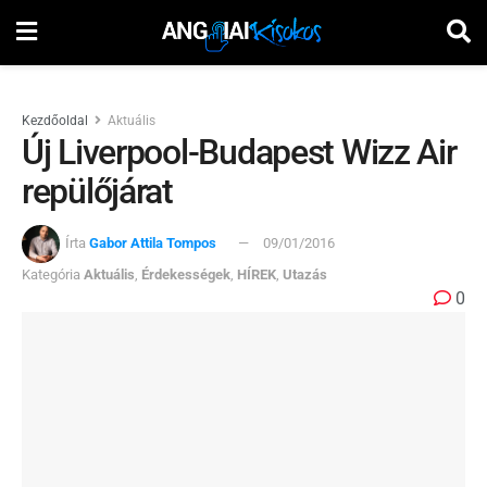
Kezdőoldal
Aktuális
Új Liverpool-Budapest Wizz Air
repülőjárat
Írta
Gabor Attila Tompos
09/01/2016
Kategória
Aktuális
,
Érdekességek
,
HÍREK
,
Utazás
0