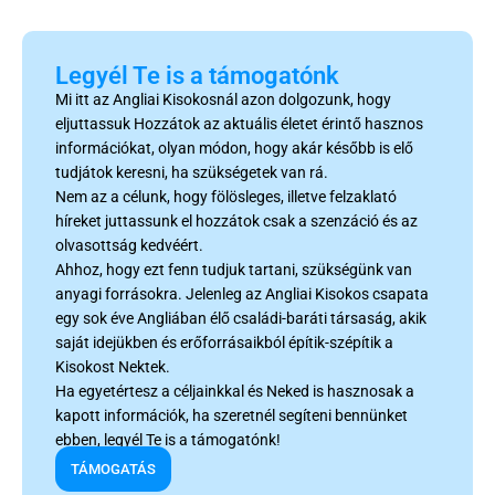
Legyél Te is a támogatónk
Mi itt az Angliai Kisokosnál azon dolgozunk, hogy
eljuttassuk Hozzátok az aktuális életet érintő hasznos
információkat, olyan módon, hogy akár később is elő
tudjátok keresni, ha szükségetek van rá.
Nem az a célunk, hogy fölösleges, illetve felzaklató
híreket juttassunk el hozzátok csak a szenzáció és az
olvasottság kedvéért.
Ahhoz, hogy ezt fenn tudjuk tartani, szükségünk van
anyagi forrásokra. Jelenleg az Angliai Kisokos csapata
egy sok éve Angliában élő családi-baráti társaság, akik
saját idejükben és erőforrásaikból építik-szépítik a
Kisokost Nektek.
Ha egyetértesz a céljainkkal és Neked is hasznosak a
kapott információk, ha szeretnél segíteni bennünket
ebben, legyél Te is a támogatónk!
TÁMOGATÁS