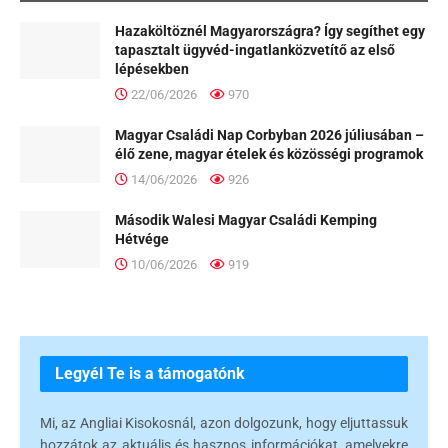
Hazaköltöznél Magyarországra? Így segíthet egy
tapasztalt ügyvéd-ingatlanközvetítő az első
lépésekben
22/06/2026
970
Magyar Családi Nap Corbyban 2026 júliusában –
élő zene, magyar ételek és közösségi programok
14/06/2026
926
Második Walesi Magyar Családi Kemping
Hétvége
10/06/2026
919
Legyél Te is a támogatónk
Mi, az Angliai Kisokosnál, azon dolgozunk, hogy eljuttassuk
hozzátok az aktuális és hasznos információkat, amelyekre