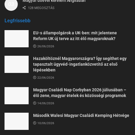
Magyar útlevél kérelem Angliában
128 MEGOSZTÁS
Legfrissebb
EU-s állampolgárok a UK-ben: mit jelentene
Reform UK új terve az itt élő magyaroknak?
26/06/2026
Hazaköltöznél Magyarországra? Így segíthet egy
tapasztalt ügyvéd-ingatlanközvetítő az első
lépésekben
22/06/2026
Magyar Családi Nap Corbyban 2026 júliusában –
élő zene, magyar ételek és közösségi programok
14/06/2026
Második Walesi Magyar Családi Kemping Hétvége
10/06/2026