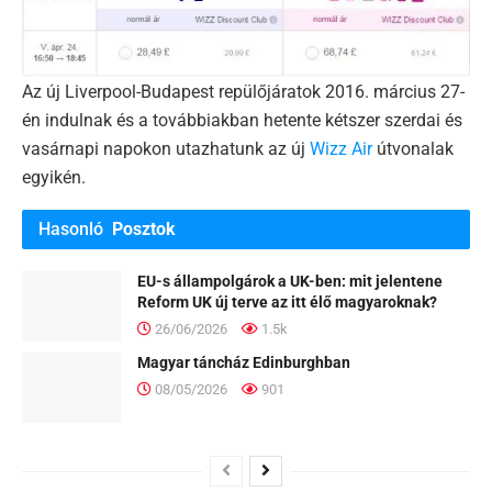
Az új Liverpool-Budapest repülőjáratok 2016. március 27-
én indulnak és a továbbiakban hetente kétszer szerdai és
vasárnapi napokon utazhatunk az új
Wizz Air
útvonalak
egyikén.
Hasonló
Posztok
EU-s állampolgárok a UK-ben: mit jelentene
Reform UK új terve az itt élő magyaroknak?
26/06/2026
1.5k
Magyar táncház Edinburghban
08/05/2026
901