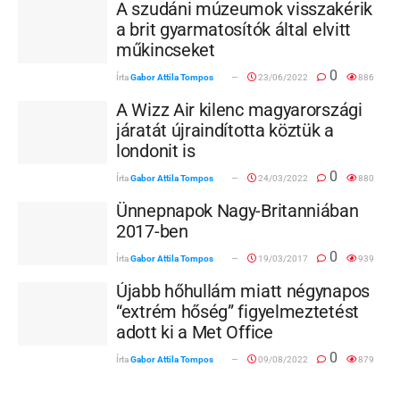
A szudáni múzeumok visszakérik
a brit gyarmatosítók által elvitt
műkincseket
0
Írta
Gabor Attila Tompos
23/06/2022
886
A Wizz Air kilenc magyarországi
járatát újraindította köztük a
londonit is
0
Írta
Gabor Attila Tompos
24/03/2022
880
Ünnepnapok Nagy-Britanniában
2017-ben
0
Írta
Gabor Attila Tompos
19/03/2017
939
Újabb hőhullám miatt négynapos
“extrém hőség” figyelmeztetést
adott ki a Met Office
0
Írta
Gabor Attila Tompos
09/08/2022
879