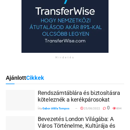
Hirdetés
Ajánlott
Cikkek
Rendszámtáblára és biztosításra
köteleznék a kerékpárosokat
0
Írta
Gabor Attila Tompos
25/08/2022
894
Bevezetés London Világába: A
Város Történelme, Kultúrája és