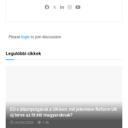
Please
login
to join discussion
Legutóbbi cikkek
EU-s állampolgárok a UK-ben: mit jelentene Reform UK
új terve az itt élő magyaroknak?
26/06/2026
1.5k