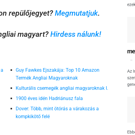
ezek
on repülőjegyet?
Megmutatjuk
.
ngliai magyart?
Hirdess nálunk!
mes
 a
Guy Fawkes Ejszakája: Top 10 Amazon
Az I
Termék Angliai Magyaroknak
szer
gene
Kulturális csemegék angliai magyaroknak I.
1900 éves idén Hadriánusz fala
Dover: Több, mint ötórás a várakozás a
kompkikötő felé
Ebbe