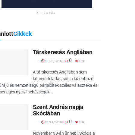
Hirdetés
nlott
Cikkek
Társkeresés Angliában
0
13/03/2016
1.2k
A társkeresés Angliában sem
könnyű feladat, sőt, a különböző
úrájú és nemzetiségű párjelöltek széles választéka és
setleges nyelvi nehézségek...
Szent András napja
Skóciában
0
20/11/2018
1.1k
November 30-án ünnepli Skócia a