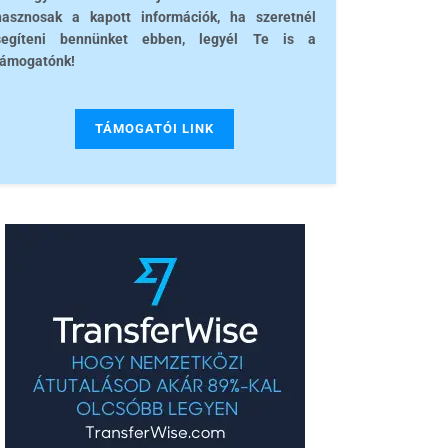
hasznosak a kapott információk, ha szeretnél
segíteni bennünket ebben, legyél Te is a
támogatónk!
TÁMOGATÓI LINK