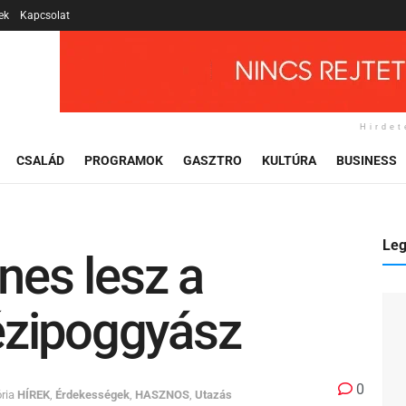
ek
Kapcsolat
Hirdet
CSALÁD
PROGRAMOK
GASZTRO
KULTÚRA
BUSINESS
Leg
enes lesz a
ézipoggyász
0
ria
HÍREK
,
Érdekességek
,
HASZNOS
,
Utazás