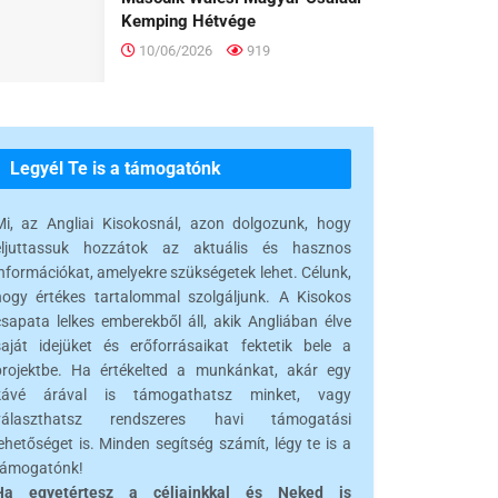
Kemping Hétvége
10/06/2026
919
Legyél Te is a támogatónk
Mi, az Angliai Kisokosnál, azon dolgozunk, hogy
eljuttassuk hozzátok az aktuális és hasznos
információkat, amelyekre szükségetek lehet. Célunk,
hogy értékes tartalommal szolgáljunk. A Kisokos
csapata lelkes emberekből áll, akik Angliában élve
saját idejüket és erőforrásaikat fektetik bele a
projektbe. Ha értékelted a munkánkat, akár egy
kávé árával is támogathatsz minket, vagy
választhatsz rendszeres havi támogatási
ehetőséget is. Minden segítség számít, légy te is a
támogatónk!
Ha egyetértesz a céljainkkal és Neked is