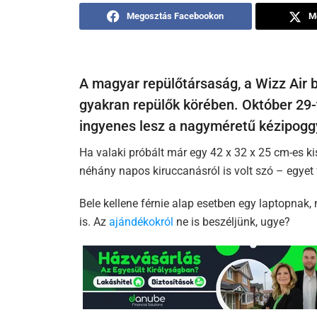
Megosztás Facebookon
M
A magyar repülőtársaság, a Wizz Air 
gyakran repülők körében. Október 29-t
ingyenes lesz a nagyméretű kézipoggy
Ha valaki próbált már egy 42 x 32 x 25 cm-es 
néhány napos kiruccanásról is volt szó – egyet
Bele kellene férnie alap esetben egy laptopna
is. Az
ajándékokról
ne is beszéljünk, ugye?