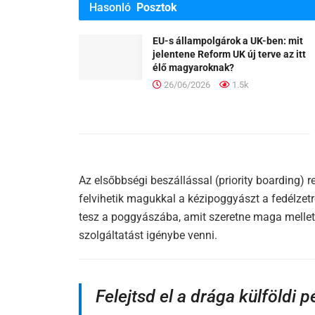
Hasonló
Posztok
EU-s állampolgárok a UK-ben: mit
jelentene Reform UK új terve az itt
élő magyaroknak?
26/06/2026
1.5k
Az elsőbbségi beszállással (priority boarding) 
felvihetik magukkal a kézipoggyászt a fedélzetr
tesz a poggyászába, amit szeretne maga mellett 
szolgáltatást igénybe venni.
Felejtsd el a drága külföldi 