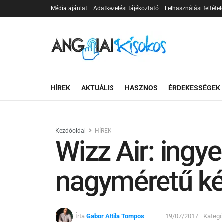
Média ajánlat
Adatkezelési tájékoztató
Felhasználási feltétel
HÍREK
AKTUÁLIS
HASZNOS
ÉRDEKESSÉGEK
Kezdőoldal
HÍREK
Wizz Air: ingy
nagyméretű k
Írta
Gabor Attila Tompos
19/07/2017
Kategó