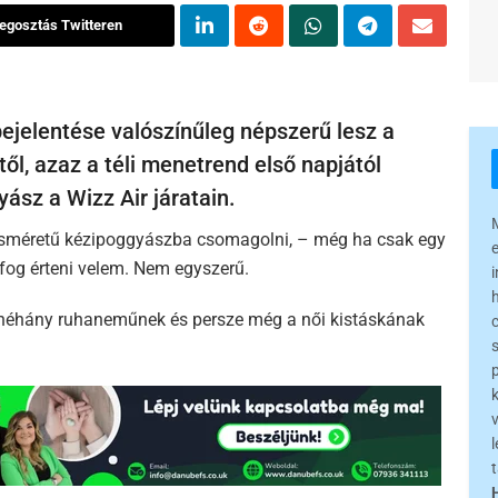
egosztás Twitteren
bejelentése valószínűleg népszerű lesz a
ől, azaz a téli menetrend első napjától
ász a Wizz Air járatain.
kisméretű kézipoggyászba csomagolni, – még ha csak egy
 fog érteni velem. Nem egyszerű.
k, néhány ruhaneműnek és persze még a női kistáskának
l