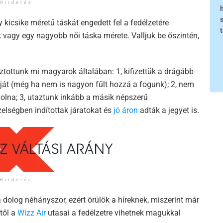
Hirdetés
 kicsike méretű táskát engedett fel a fedélzetére
k vagy egy nagyobb női táska mérete. Valljuk be őszintén,
tottunk mi magyarok általában: 1, kifizettük a drágább
ját (még ha nem is nagyon fűlt hozzá a fogunk); 2, nem
volna; 3, utaztunk inkább a másik népszerű
zelségben indítottak járatokat és
jó áron
adták a jegyet is.
Hirdetés
 dolog néhányszor, ezért örülök a híreknek, miszerint már
től a
Wizz Air
utasai a fedélzetre vihetnek magukkal