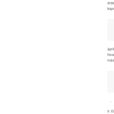
érde
kapc
ápri
hiv
más
II. 