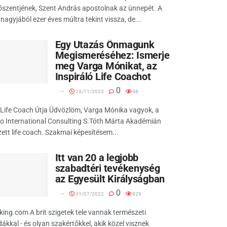
szentjének, Szent András apostolnak az ünnepét. A
nagyjából ezer éves múltra tekint vissza, de...
Egy Utazás Önmagunk
Megismeréséhez: Ismerje
meg Varga Mónikat, az
Inspiráló Life Coachot
0
13/11/2023
98
Life Coach Útja Üdvözlöm, Varga Mónika vagyok, a
o International Consulting S.Tóth Márta Akadémián
ett life coach. Szakmai képesítésem...
Itt van 20 a legjobb
szabadtéri tevékenység
az Egyesült Királyságban
0
31/07/2022
929
ing.com A brit szigetek tele vannak természeti
ákkal - és olyan szakértőkkel, akik közel visznek