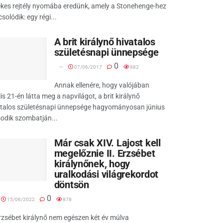
kes rejtély nyomába eredünk, amely a Stonehenge-hez
solódik: egy régi...
A brit királynő hivatalos
születésnapi ünnepsége
0
07/06/2017
882
Annak ellenére, hogy valójában
lis 21-én látta meg a napvilágot, a brit királynő
atalos születésnapi ünnepsége hagyományosan június
odik szombatján...
Már csak XIV. Lajost kell
megelőznie II. Erzsébet
királynőnek, hogy
uralkodási világrekordot
döntsön
0
15/06/2022
878
Erzsébet királynő nem egészen két év múlva