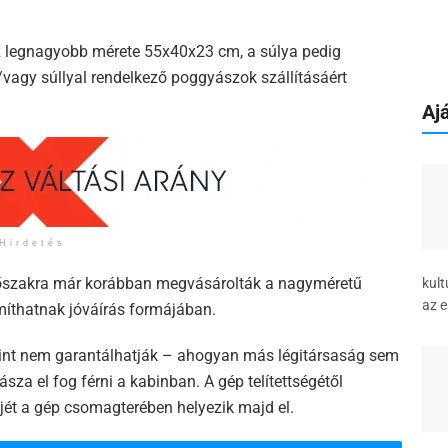
z legnagyobb mérete 55x40x23 cm, a súlya pedig
s/vagy súllyal rendelkező poggyászok szállításáért
Ajá
Hirdetés
időszakra már korábban megvásárolták a nagyméretű
kult
az e
míthatnak jóváírás formájában.
rint nem garantálhatják – ahogyan más légitársaság sem
a el fog férni a kabinban. A gép telítettségétől
jét a gép csomagterében helyezik majd el.