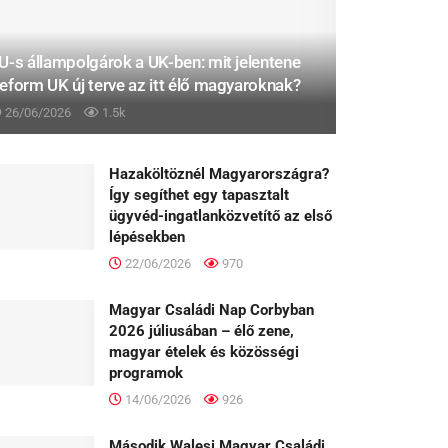
U-s állampolgárok a UK-ben: mit jelentene
eform UK új terve az itt élő magyaroknak?
26/06/2026
1.5k
Hazaköltöznél Magyarországra?
Így segíthet egy tapasztalt
ügyvéd-ingatlanközvetítő az első
lépésekben
22/06/2026
970
Magyar Családi Nap Corbyban
2026 júliusában – élő zene,
magyar ételek és közösségi
programok
14/06/2026
926
Második Walesi Magyar Családi