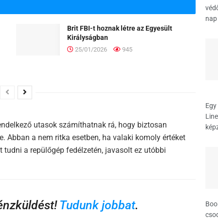
védő
nap 
Brit FBI-t hoznak létre az Egyesült
Királyságban
25/01/2026
945
Egy 
Line
rendelkező utasok számíthatnak rá, hogy biztosan
képz
e. Abban a nem ritka esetben, ha valaki komoly értéket
tudni a repülőgép fedélzetén, javasolt ez utóbbi
pénzküldést!
Tudunk jobbat
.
Book
csod