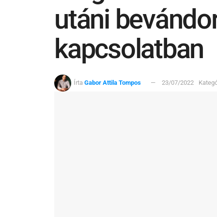
utáni bevándor
kapcsolatban
Írta
Gabor Attila Tompos
23/07/2022
Kategó