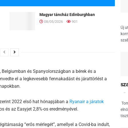
Magyar táncház Edinburghban
08/05/2026
901
Új u
korm
szab
n, Belgiumban és Spanyolországban a bérek és a
zenvedte el a legkevesebb fennakadást és járattörlést a
sz
ónapokban.
zerint 2022 első hat hónapjában a
Ryanair a járatok
Tom
-os és az Easyjet 2,8%-os eredményével.
elnö
tisz
 légitársaság “erős mérlegét”, amellyel a Covid-ba indult,