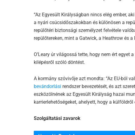
“Az Egyesült Királyságban nincs elég ember, ak
a nyári csúcsidőszakokban és különösen a repül
repülőtéri biztonsági személyzet felvétele való
repülőtereken, mint a Gatwick, a Heathrow és a
O’Leary úr világossá tette, hogy nem ért egyet a
kilépésről szóló döntést.
A kormány szóvivője azt mondta: “Az EU-ból val
bevándorlási
rendszer bevezetését, és azt szer
eszközölnének az Egyesült Királyság hazai mun
karrierlehetőségeket, ahelyett, hogy a külföld
Szolgáltatási zavarok