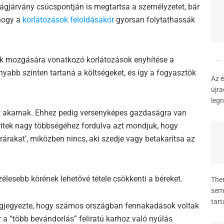
ilágjárvány csúcspontján is megtartsa a személyzetet, bár
 hogy a
korlátozások feloldásakor
gyorsan folytathassák
lók mozgására vonatkozó korlátozások enyhítése a
bb szinten tartaná a költségeket, és így a fogyasztók
Az é
újra
legn
at akarnak. Ehhez pedig versenyképes gazdaságra van
ritek nagy többségéhez fordulva azt mondjuk, hogy
árakat’, miközben nincs, aki szedje vagy betakarítsa az
élesebb körének lehetővé tétele csökkenti a béreket.
Ther
sem 
tart
egjegyezte, hogy számos országban fennakadások voltak
a “több bevándorlás” feliratú karhoz való nyúlás