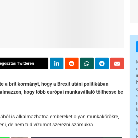
egosztás Twitteren
e a brit kormányt, hogy a Brexit utáni politikában
kalmazzon, hogy több európai munkavállaló tölthesse be
ópából is alkalmazhatna embereket olyan munkakörökre,
l
eni, de nem tud vízumot szerezni számukra.