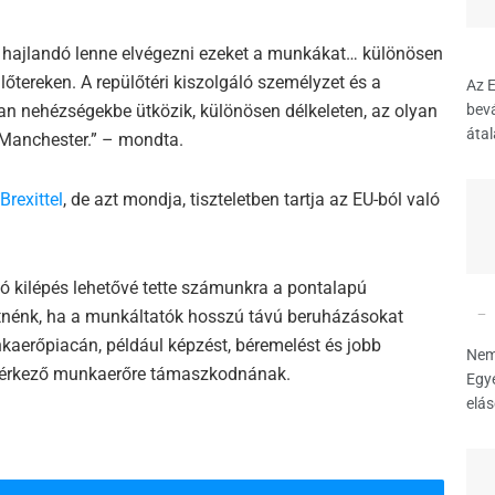
i hajlandó lenne elvégezni ezeket a munkákat… különösen
őtereken. A repülőtéri kiszolgáló személyzet és a
Az E
bevá
ban nehézségekbe ütközik, különösen délkeleten, az olyan
átal
 Manchester.” – mondta.
Brexittel
, de azt mondja, tiszteletben tartja az EU-ból való
ó kilépés lehetővé tette számunkra a pontalapú
etnénk, ha a munkáltatók hosszú távú beruházásokat
kaerőpiacán, például képzést, béremelést és jobb
Nem 
ről érkező munkaerőre támaszkodnának.
Egye
elás