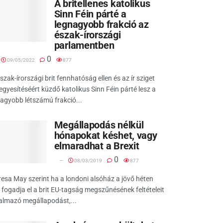
A britellenes katolikus
Sinn Féin párté a
legnagyobb frakció az
észak-írországi
parlamentben
0
09/05/2022
877
szak-írországi brit fennhatóság ellen és az ír sziget
egyesítéséért küzdő katolikus Sinn Féin párté lesz a
agyobb létszámú frakció...
Megállapodás nélkül
hónapokat késhet, vagy
elmaradhat a Brexit
0
08/03/2019
877
esa May szerint ha a londoni alsóház a jövő héten
fogadja el a brit EU-tagság megszűnésének feltételeit
almazó megállapodást,...