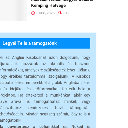
Kemping Hétvége
10/06/2026
919
Legyél Te is a támogatónk
Mi, az Angliai Kisokosnál, azon dolgozunk, hogy
eljuttassuk hozzátok az aktuális és hasznos
információkat, amelyekre szükségetek lehet. Célunk,
hogy értékes tartalommal szolgáljunk. A Kisokos
csapata lelkes emberekből áll, akik Angliában élve
saját idejüket és erőforrásaikat fektetik bele a
projektbe. Ha értékelted a munkánkat, akár egy
kávé árával is támogathatsz minket, vagy
választhatsz rendszeres havi támogatási
ehetőséget is. Minden segítség számít, légy te is a
támogatónk!
Ha egyetértesz a céljainkkal és Neked is