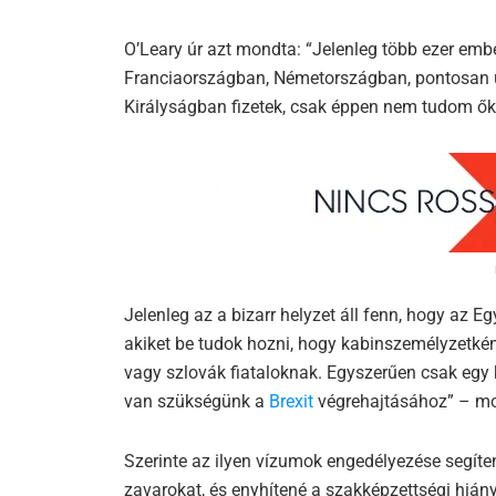
O’Leary úr azt mondta: “Jelenleg több ezer emb
Franciaországban, Németországban, pontosan u
Királyságban fizetek, csak éppen nem tudom őke
Jelenleg az a bizarr helyzet áll fenn, hogy az E
akiket be tudok hozni, hogy kabinszemélyzetké
vagy szlovák fiataloknak. Egyszerűen csak egy k
van szükségünk a
Brexit
végrehajtásához” – mo
Szerinte az ilyen vízumok engedélyezése segíten
zavarokat, és enyhítené a szakképzettségi hiány