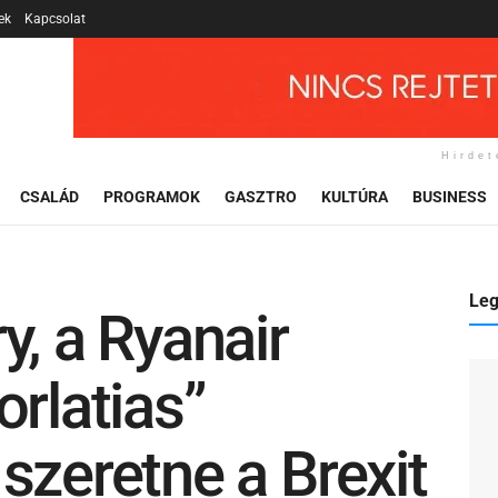
ek
Kapcsolat
Hirdet
CSALÁD
PROGRAMOK
GASZTRO
KULTÚRA
BUSINESS
Leg
y, a Ryanair
orlatias”
szeretne a Brexit