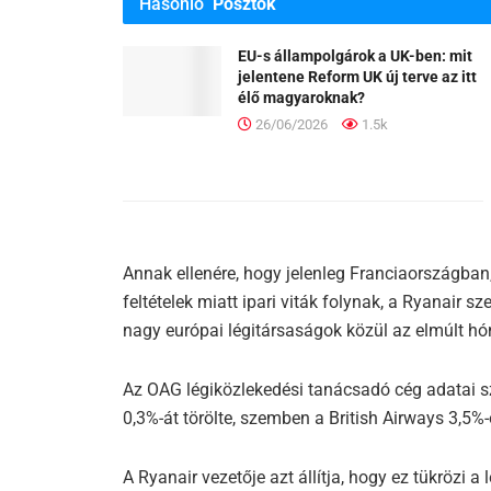
Hasonló
Posztok
EU-s állampolgárok a UK-ben: mit
jelentene Reform UK új terve az itt
élő magyaroknak?
26/06/2026
1.5k
Annak ellenére, hogy jelenleg Franciaországba
feltételek miatt ipari viták folynak, a Ryanair s
nagy európai légitársaságok közül az elmúlt h
Az OAG légiközlekedési tanácsadó cég adatai s
0,3%-át törölte, szemben a British Airways 3,5%
A Ryanair vezetője azt állítja, hogy ez tükrözi a