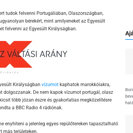
ert tudok felvenni Portugáliában, Olaszországban,
gyanolyan bérekért, mint amilyeneket az Egyesült
t felvenni az Egyesült Királyságban.
Ajá
Hirdetés
gyesült Királyságban
vízumot
kaphatok marokkóiakra,
Bori
nt dolgozzanak. De nem kapok vízumot portugál, olasz
beve
icsit több józan észre és gyakorlatias megközelítésre
hatá
ndta a BBC Radio 4 rádiónak.
e enyhíteni a jelenleg egyes repülőtereken tapasztalható
t más területeken.