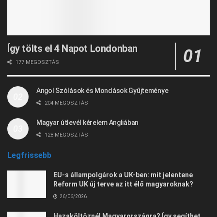
Így tölts el 4 Napot Londonban
177 MEGOSZTÁS
Angol Szólások és Mondások Gyűjteménye
204 MEGOSZTÁS
Magyar útlevél kérelem Angliában
128 MEGOSZTÁS
Legfrissebb
EU-s állampolgárok a UK-ben: mit jelentene
Reform UK új terve az itt élő magyaroknak?
26/06/2026
Hazaköltöznél Magyarországra? Így segíthet