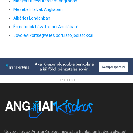
Magyar útlevél kérelem Angliában
Mesebeli falvak Angliában
Albérlet Londonban
Én is tudok házat venni Angliában!
Jövő évi költségvetés borúlátó jóslatokkal
Hirdetés
Üdvözöllek az Angliai Kisokos hivatalos honlapján kedves olvasó!