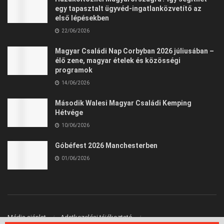
egy tapasztalt ügyvéd-ingatlanközvetítő az
első lépésekben
22/06/2026
Magyar Családi Nap Corbyban 2026 júliusában –
élő zene, magyar ételek és közösségi
programok
14/06/2026
Második Walesi Magyar Családi Kemping
Hétvége
10/06/2026
Góbéfest 2026 Manchesterben
01/06/2026
Média ajánlat
Adatkezelési tájékoztató