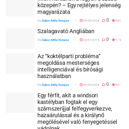
közepén? – Egy rejtélyes jelenség
magyarázata
0
Írta
Gabor Attila Tompos
04/09/2024
969
Szalagavató Angliában
0
Írta
Gabor Attila Tompos
03/07/2015
1.1k
Az “koktélparti probléma”
megoldása mesterséges
intelligenciával és bírósági
használatban
0
Írta
Gabor Attila Tompos
06/09/2024
897
Egy férfit, akit a windsori
kastélyban fogtak el egy
számszeríjjal felfegyverkezve,
hazaárulással és a királynő
megölésével való fenyegetéssel
vádolnak.