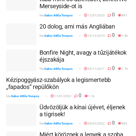
Merseyside-ot is
0
Írta
Gabor Attila Tompos
12/07/2023
891
20 dolog, ami más Angliában
0
Írta
Gabor Attila Tompos
16/12/2015
1.9k
Bonfire Night, avagy a tűzijátékok
éjszakája
0
Írta
Gabor Attila Tompos
05/11/2017
1.7k
Kézipoggyász-szabályok a legismertebb
„fapados” repülőkön
0
Írta
Gabor Attila Tompos
17/01/2022
1.1k
Üdvözöljük a kínai újévet, éljenek
a tigrisek!
0
Írta
Gabor Attila Tompos
08/02/2022
885
Miért köröznek a legyek a szoba