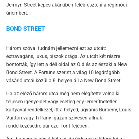
Jermyn Street képes akárkiben felébreszteni a régimódi
úriembert.
BOND STREET
Három szóval tudnám jellemezni ezt az utcát:
extravagáns, luxus, piszok drága. Az utcát két részre
bontották, így lett a déli oldal az Old és az északi a New
Bond Street. A Fortune szerint a világ 10 legdrágább
vásárló utcái közül a 8. helyen áll a New Bond Street.
Ha az előző három utca még nem elégítette volna ki
teljesen igényeidet vagy esetleg egy lemeríthetetlen
kártyával rendelkezel, itt a helyed, ugyanis Burberry, Louis
Vuitton vagy Tiffany igazán szívesen állnak
rendelkezésedre pár ezer font fejében.
Ám, ha nem is pénzt költeni, de érdemes ellátogatni a