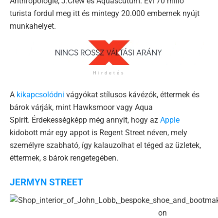
Anthropologie, J.Crew és Aquascutum. Évi 70 milló
turista fordul meg itt és mintegy 20.000 embernek nyújt
munkahelyet.
Hirdetés
A
kikapcsolódni
vágyókat stílusos kávézók, éttermek és
bárok várják, mint Hawksmoor vagy Aqua
Spirit. Érdekességképp még annyit, hogy az
Apple
kidobott már egy appot is Regent Street néven, mely
személyre szabható, így kalauzolhat el téged az üzletek,
éttermek, s bárok rengetegében.
JERMYN STREET