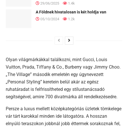
29/06/2025
1.4k
A Földnek hivatalosan is két holdja van
05/10/2024
1.2k
Olyan világmárkákkal találkozni, mint Gucci, Louis
Vuitton, Prada, Tiffany & Co., Burberry vagy Jimmy Choo.
„The Village” második emeletén egy úgynevezett
„Personal Styling” keretein belül akár az egész
ruhatáradat is felfrissítheted egy stílustanácsadó
segítségével, amire 700 divatmárka áll rendelkezésedre.
Persze a luxus mellett középkategóriás üzletek tömkelege
vár tárt karokkal minden ide látogatóra. A hosszan
elnyúló teraszokon jobbnál jobb éttermek sorakoznak fel,