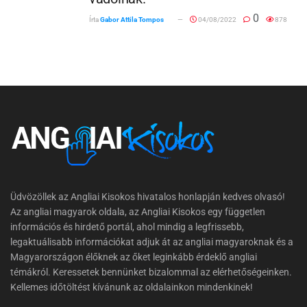
0
Írta
Gabor Attila Tompos
04/08/2022
878
Üdvözöllek az Angliai Kisokos hivatalos honlapján kedves olvasó!
Az angliai magyarok oldala, az Angliai Kisokos egy független
információs és hirdető portál, ahol mindig a legfrissebb,
legaktuálisabb információkat adjuk át az angliai magyaroknak és a
Magyarországon élőknek az őket leginkább érdeklő angliai
témákról. Keressetek bennünket bizalommal az elérhetőségeinken.
Kellemes időtöltést kívánunk az oldalainkon mindenkinek!