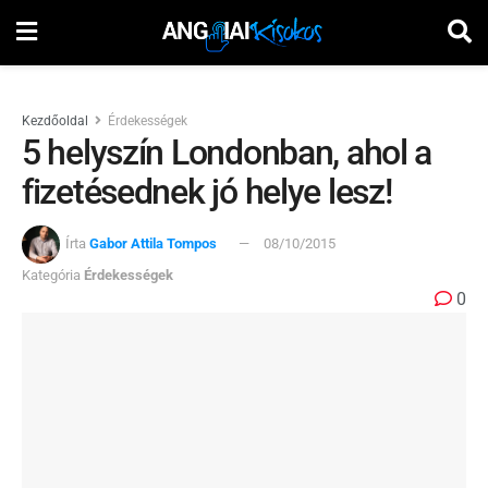
Kezdőoldal
Érdekességek
5 helyszín Londonban, ahol a
fizetésednek jó helye lesz!
Írta
Gabor Attila Tompos
08/10/2015
Kategória
Érdekességek
0