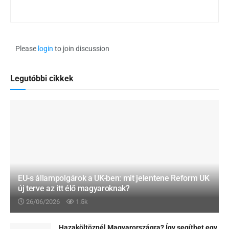
Please
login
to join discussion
Legutóbbi cikkek
EU-s állampolgárok a UK-ben: mit jelentene Reform UK
új terve az itt élő magyaroknak?
26/06/2026
1.5k
Hazaköltöznél Magyarországra? Így segíthet egy