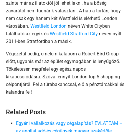
szinte már az illatoktól jól lehet lakni, ha a bőség
zavarától nem tudnánk választani. A hab a tortán, hogy
nem csak egy hanem két Westfield is elérhető London
városában.
Westfield London
néven White Cityben
található az egyik és
Westfield Stratford City
néven nyílt
2011-ben Stratfordban a másik.
Végezetül pedig, emelem kalapom a Robert Bird Group
előtt, ugyanis már az épület egymagában is lenyűgöző.
Tökéletesen megfelel egy egész napos
kikapcsolódásra. Szóval ennyit London top 5 shopping
célpontjáról. Fel a túrabakanccsal, elő a pénztárcákkal és
kalandra fel!
Related Posts
Egyéni vállalkozás vagy cégalapítás? EVLATEAM –
az angliai adó-és cégügyek magyar szakértője