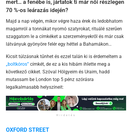
mert… a fenébe is, jártatok ti már női részlegen
70 %-os leárazás idején?
Majd a nap végén, mikor végre haza érek és ledobhatom
magamról a tonnákat nyomó szatyrokat, rituálé szerűen
szaggatom le a címkéket a szerzeményekről és már csak
látványuk gyönyöre felér egy héttel a Bahamákon…
Kicsit túlzásnak tűnhet és ezzel talán ki is érdemeltem a
„boltkóros”
címkét, de ez a kis hibám ihlette meg a
következő cikket. Szóval Hölgyeim és Uraim, hadd
mutassam be London top 5 pénz szórásra
legalkalmasabb helyszíneit:
Hirdetés
OXFORD STREET