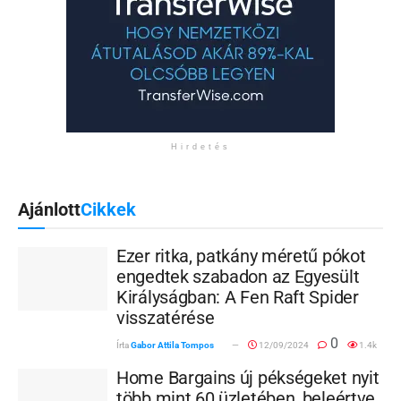
Hirdetés
Ajánlott
Cikkek
Ezer ritka, patkány méretű pókot
engedtek szabadon az Egyesült
Királyságban: A Fen Raft Spider
visszatérése
0
Írta
Gabor Attila Tompos
12/09/2024
1.4k
Home Bargains új pékségeket nyit
több mint 60 üzletében, beleértve