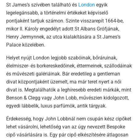
St James’s szívében található és
London
egyik
legelegánsabb, a történelmi értékeket képviselő
pontjaként tartjuk számon. Szinte visszarepít 1664-be,
mikor II. Károly engedélyt adott St Albans Grófjának,
Henry Jermynnek, az utca kialakítására a St James’s
Palace közelében.
Helyet nyújt London legjobb szabóinak, bőráruinak,
élelmiszer- és borkereskedőinek, éttermeinek, szállodáinak
és művészeti galériáinak. Bár eredetileg a gentleman
divat központjaként üzemelt, ma már teret nyert a női
divat is. Megtalálhatók a leghíresebb eredeti márkák, mint
Benson & Clegg vagy John Lobb, művészien kidolgozott,
egyedi lábbelik, luxus parfümök, antik tárgyak.
Érdekesség, hogy John Lobbnál nem csupán kész cipőket
lehet vásárolni, lehetőség van az úgy nevezett Bespoke
cipő vásárlására is. Egy pár cipő elkészítésére átlagosan