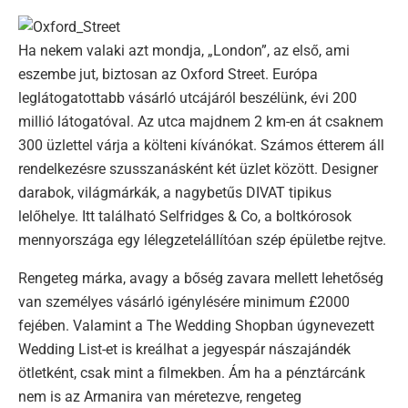
Ha nekem valaki azt mondja, „London”, az első, ami
eszembe jut, biztosan az Oxford Street. Európa
leglátogatottabb vásárló utcájáról beszélünk, évi 200
millió látogatóval. Az utca majdnem 2 km-en át csaknem
300 üzlettel várja a költeni kívánókat. Számos étterem áll
rendelkezésre szusszanásként két üzlet között. Designer
darabok, világmárkák, a nagybetűs DIVAT tipikus
lelőhelye. Itt található Selfridges & Co, a boltkórosok
mennyországa egy lélegzetelállítóan szép épületbe rejtve.
Rengeteg márka, avagy a bőség zavara mellett lehetőség
van személyes vásárló igénylésére minimum £2000
fejében. Valamint a The Wedding Shopban úgynevezett
Wedding List-et is kreálhat a jegyespár nászajándék
ötletként, csak mint a filmekben. Ám ha a pénztárcánk
nem is az Armanira van méretezve, rengeteg