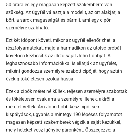
50 órára és egy magasan képzett szakemberre van
szükség. Az ügyfél választja a modellt, az orr alakját, a
bőrt, a sarok magasságát és bármit, ami egy cipőn
személyre szabható.
Ezt két időpont követi, mikor az ügyfél ellenőrizheti a
részfolyamatokat, majd a harmadikon az utolsó próbát
követően kézbesítik az illető saját John Lobbját. A
leghasznosabb információkkal is ellátják az ügyfelet,
miként gondozza személyre szabott cipőjét, hogy aztán
évekig tökéletesen szolgálhassa.
Ezek a cipők méret nélküliek, teljesen személyre szabottak
és tökéletesen csak arra a személyre illenek, akiről a
méretet vették. Ám John Lobb kész cipői sem
kispályások, ugyanis a mintegy 190 lépéses folyamatot
magasan képzett szakemberek végzik a saját kezükkel,
mely heteket vesz igénybe páronként. Összegezve: a