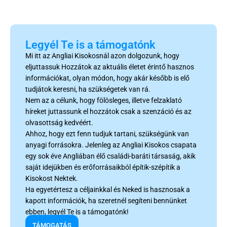
Legyél Te is a támogatónk
Mi itt az Angliai Kisokosnál azon dolgozunk, hogy
eljuttassuk Hozzátok az aktuális életet érintő hasznos
információkat, olyan módon, hogy akár később is elő
tudjátok keresni, ha szükségetek van rá.
Nem az a célunk, hogy fölösleges, illetve felzaklató
híreket juttassunk el hozzátok csak a szenzáció és az
olvasottság kedvéért.
Ahhoz, hogy ezt fenn tudjuk tartani, szükségünk van
anyagi forrásokra. Jelenleg az Angliai Kisokos csapata
egy sok éve Angliában élő családi-baráti társaság, akik
saját idejükben és erőforrásaikból építik-szépítik a
Kisokost Nektek.
Ha egyetértesz a céljainkkal és Neked is hasznosak a
kapott információk, ha szeretnél segíteni bennünket
ebben, legyél Te is a támogatónk!
TÁMOGATÁS