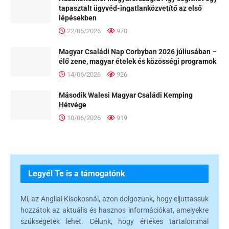
tapasztalt ügyvéd-ingatlanközvetítő az első
lépésekben
22/06/2026
970
Magyar Családi Nap Corbyban 2026 júliusában –
élő zene, magyar ételek és közösségi programok
14/06/2026
926
Második Walesi Magyar Családi Kemping
Hétvége
10/06/2026
919
Legyél Te is a támogatónk
Mi, az Angliai Kisokosnál, azon dolgozunk, hogy eljuttassuk
hozzátok az aktuális és hasznos információkat, amelyekre
szükségetek lehet. Célunk, hogy értékes tartalommal