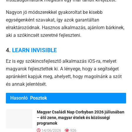
Nagyon jó módszerekkel gyakoroltat be kisebb
egységenként szavakat, így azok garantáltan
elraktározódnak. Hasznos alkalmazás, ajánlom bárkinek,
aki a szókincsét szeretné fejleszteni.
4.
LEARN INVISIBLE
Ez is egy szókincsfejlesztő alkalmazás iOS-ra, melyet
magyarok fejlesztettek ki. A lényege, hogy a segítséget
apránként kapjuk meg, ahelyett, hogy magolnánk a szót
és annak jelentését.
Hasonló
Posztok
Magyar Családi Nap Corbyban 2026 júliusában
– élő zene, magyar ételek és közösségi
programok
14/06/2026
926