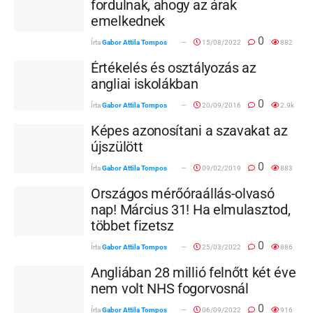
fordulnak, ahogy az árak
emelkednek
0
Írta
Gabor Attila Tompos
15/08/2022
882
Értékelés és osztályozás az
angliai iskolákban
0
Írta
Gabor Attila Tompos
20/09/2016
2.9k
Képes azonosítani a szavakat az
újszülött
0
Írta
Gabor Attila Tompos
09/02/2019
883
Országos mérőóraállás-olvasó
nap! Március 31! Ha elmulasztod,
többet fizetsz
0
Írta
Gabor Attila Tompos
25/03/2022
886
Angliában 28 millió felnőtt két éve
nem volt NHS fogorvosnál
0
Írta
Gabor Attila Tompos
06/09/2022
916