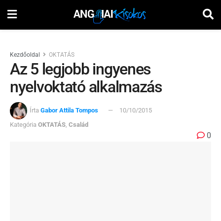
Kezdőoldal
OKTATÁS
Az 5 legjobb ingyenes
nyelvoktató alkalmazás
Írta
Gabor Attila Tompos
10/10/2015
Kategória
OKTATÁS
,
Család
0