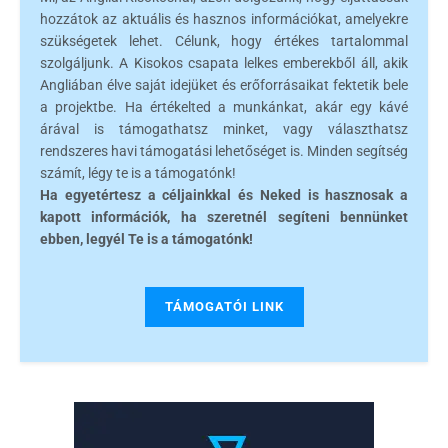
hozzátok az aktuális és hasznos információkat, amelyekre
szükségetek lehet. Célunk, hogy értékes tartalommal
szolgáljunk. A Kisokos csapata lelkes emberekből áll, akik
Angliában élve saját idejüket és erőforrásaikat fektetik bele
a projektbe. Ha értékelted a munkánkat, akár egy kávé
árával is támogathatsz minket, vagy választhatsz
rendszeres havi támogatási lehetőséget is. Minden segítség
számít, légy te is a támogatónk!
Ha egyetértesz a céljainkkal és Neked is hasznosak a
kapott információk, ha szeretnél segíteni bennünket
ebben, legyél Te is a támogatónk!
TÁMOGATÓI LINK