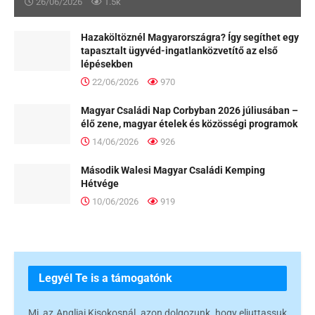
26/06/2026
1.5k
Hazaköltöznél Magyarországra? Így segíthet egy
tapasztalt ügyvéd-ingatlanközvetítő az első
lépésekben
22/06/2026
970
Magyar Családi Nap Corbyban 2026 júliusában –
élő zene, magyar ételek és közösségi programok
14/06/2026
926
Második Walesi Magyar Családi Kemping
Hétvége
10/06/2026
919
Legyél Te is a támogatónk
Mi, az Angliai Kisokosnál, azon dolgozunk, hogy eljuttassuk