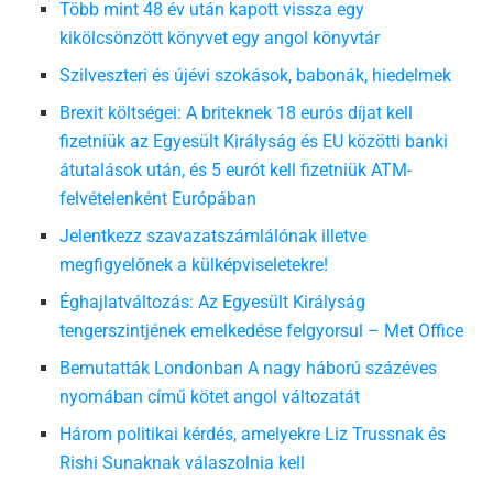
Több mint 48 év után kapott vissza egy
kikölcsönzött könyvet egy angol könyvtár
Szilveszteri és újévi szokások, babonák, hiedelmek
Brexit költségei: A briteknek 18 eurós díjat kell
fizetniük az Egyesült Királyság és EU közötti banki
átutalások után, és 5 eurót kell fizetniük ATM-
felvételenként Európában
Jelentkezz szavazatszámlálónak illetve
megfigyelőnek a külképviseletekre!
Éghajlatváltozás: Az Egyesült Királyság
tengerszintjének emelkedése felgyorsul – Met Office
Bemutatták Londonban A nagy háború százéves
nyomában című kötet angol változatát
Három politikai kérdés, amelyekre Liz Trussnak és
Rishi Sunaknak válaszolnia kell