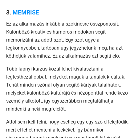
3.
MEMRISE
Ez az alkalmazás inkább a szókincsre összpontosít.
Különböző kreatív és humoros módokon segít
memorizálni az adott szót. Egy szót ugye a
legkönnyebben, tartósan úgy jegyzhetünk meg, ha azt
köthetjük valamihez. Ez az alkalmazás ezt segíti elő.
Több lapnyi kurzus közül lehet kiválasztani a
legtesthezállóbbat, melyeket maguk a tanulók kreáltak.
Tehát minden szónál olyan segítő kártyák találhatók,
melyeket különböző kultúrájú és nézőponttal rendelkező
személy alkotott, így egyszerűbben megtalálhatja
mindenki a neki megfelelőt.
Attól sem kell félni, hogy esetleg egy-egy szó elfelejtődik,
mert el lehet menteni a leckéket, így bármikor
visszaugorhatunk meglesni egy már tanult kifejezést.