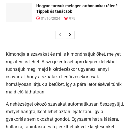
Hogyan tartsuk melegen otthonunkat télen?
Tippek és tanácsok
01/10/2024
975
Kimondja a szavakat és mi is kimondhatjuk őket, melyet
rögzíteni is lehet. A szó jelentését apró képrészletekből
tudhatjuk meg, majd kikérdezéskor ugyanez, annyi
csavarral, hogy a szóalak ellenőrzésekor csak
homályosan látjuk a betűket, így a pára letörlésével tűnik
majd elő láthatóan.
A nehézséget okozó szavakat automatikusan összegyűjti,
melyet hangfájlként lehet aztán lejátszani. Így a
gyakorlás sem okozhat gondot. Egyszerre hat a látásra,
hallásra, tapintásra és fejleszthetjük vele kiejtésünket.