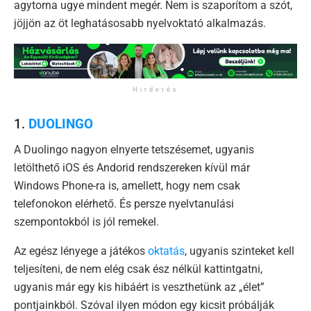
agytorna ugye mindent megér. Nem is szaporítom a szót,
jöjjön az öt leghatásosabb nyelvoktató alkalmazás.
Hirdetés
1.
DUOLINGO
A Duolingo nagyon elnyerte tetszésemet, ugyanis
letölthető iOS és Andorid rendszereken kívül már
Windows Phone-ra is, amellett, hogy nem csak
telefonokon elérhető. És persze nyelvtanulási
szempontokból is jól remekel.
Az egész lényege a játékos
oktatás
, ugyanis szinteket kell
teljesíteni, de nem elég csak ész nélkül kattintgatni,
ugyanis már egy kis hibáért is veszthetünk az „élet”
pontjainkból. Szóval ilyen módon egy kicsit próbálják