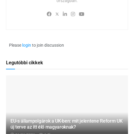
országban.
Please
login
to join discussion
Legutóbbi cikkek
EU-s állampolgárok a UK-ben: mit jelentene Reform UK
új terve az itt élő magyaroknak?