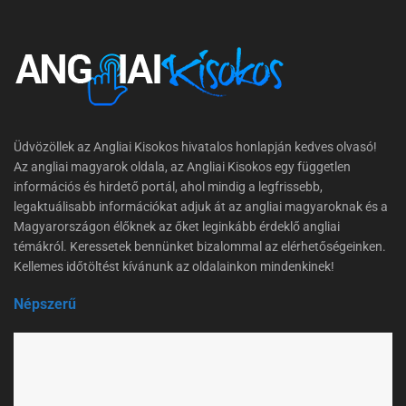
Üdvözöllek az Angliai Kisokos hivatalos honlapján kedves olvasó!
Az angliai magyarok oldala, az Angliai Kisokos egy független
információs és hirdető portál, ahol mindig a legfrissebb,
legaktuálisabb információkat adjuk át az angliai magyaroknak és a
Magyarországon élőknek az őket leginkább érdeklő angliai
témákról. Keressetek bennünket bizalommal az elérhetőségeinken.
Kellemes időtöltést kívánunk az oldalainkon mindenkinek!
Népszerű