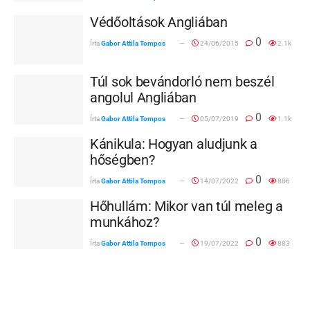
Védőoltások Angliában
0
Írta
Gabor Attila Tompos
24/06/2015
2.1k
Túl sok bevándorló nem beszél
angolul Angliában
0
Írta
Gabor Attila Tompos
05/07/2019
1.1k
Kánikula: Hogyan aludjunk a
hőségben?
0
Írta
Gabor Attila Tompos
14/07/2022
886
Hőhullám: Mikor van túl meleg a
munkához?
0
Írta
Gabor Attila Tompos
19/07/2022
883