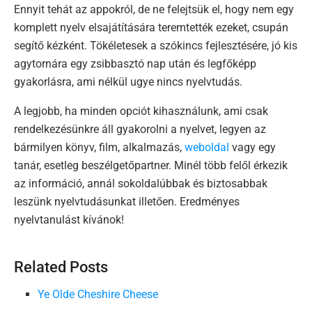
Ennyit tehát az appokról, de ne felejtsük el, hogy nem egy
komplett nyelv elsajátítására teremtették ezeket, csupán
segítő kézként. Tökéletesek a szókincs fejlesztésére, jó kis
agytornára egy zsibbasztó nap után és legfőképp
gyakorlásra, ami nélkül ugye nincs nyelvtudás.
A legjobb, ha minden opciót kihasználunk, ami csak
rendelkezésünkre áll gyakorolni a nyelvet, legyen az
bármilyen könyv, film, alkalmazás,
weboldal
vagy egy
tanár, esetleg beszélgetőpartner. Minél több felől érkezik
az információ, annál sokoldalúbbak és biztosabbak
leszünk nyelvtudásunkat illetően. Eredményes
nyelvtanulást kívánok!
Related Posts
Ye Olde Cheshire Cheese