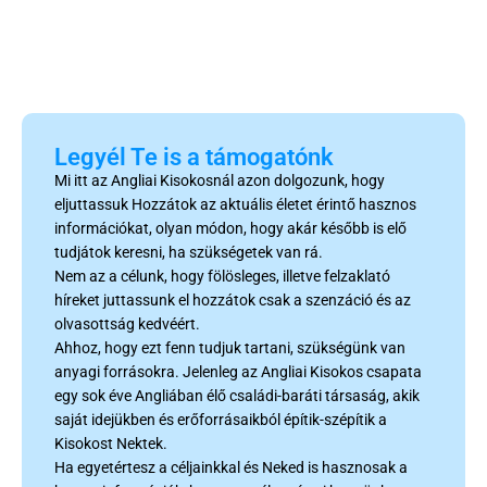
Legyél Te is a támogatónk
Mi itt az Angliai Kisokosnál azon dolgozunk, hogy
eljuttassuk Hozzátok az aktuális életet érintő hasznos
információkat, olyan módon, hogy akár később is elő
tudjátok keresni, ha szükségetek van rá.
Nem az a célunk, hogy fölösleges, illetve felzaklató
híreket juttassunk el hozzátok csak a szenzáció és az
olvasottság kedvéért.
Ahhoz, hogy ezt fenn tudjuk tartani, szükségünk van
anyagi forrásokra. Jelenleg az Angliai Kisokos csapata
egy sok éve Angliában élő családi-baráti társaság, akik
saját idejükben és erőforrásaikból építik-szépítik a
Kisokost Nektek.
Ha egyetértesz a céljainkkal és Neked is hasznosak a