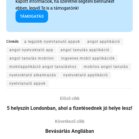
kapott információk, ha szeretnél segíteni bennünket
ebben, legyél Te is a támogatónk!
TÁMOGATÁS
Címkék:
a legjobb nyelvtanuló appok
angol applikáció
angol nyelvoktató app
angol tanulás applikáció
angol tanulás mobilon
ingyenes mobil applikációk
mobilapplikáció angol tanuláshoz
mobilos angol tanulás
nyelvoktató alkalmazás
nyelvoktató applikáció
nyelvtanuló appok
Előző cikk
5 helyszín Londonban, ahol a fizetésednek jó helye lesz!
Következő cikk
Bevásárlás Angliában