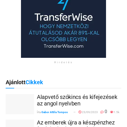
Hirdetés
Ajánlott
Cikkek
Alapvető szókincs és kifejezések
az angol nyelvben
0
Írta
Gabor Attila Tompos
23/09/2023
1.5k
Az emberek újra a készpénzhez