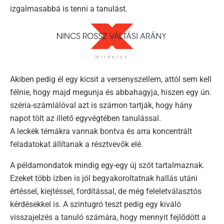
izgalmasabbá is tenni a tanulást.
Hirdetés
Akiben pedig él egy kicsit a versenyszellem, attól sem kell
félnie, hogy majd megunja és abbahagyja, hiszen egy ún.
széria-számlálóval azt is számon tartják, hogy hány
napot tölt az illető egyvégtében tanulással.
A leckék témákra vannak bontva és arra koncentrált
feladatokat állítanak a résztvevők elé.
A példamondatok mindig egy-egy új szót tartalmaznak.
Ezeket több ízben is jól begyakoroltatnak hallás utáni
értéssel, kiejtéssel, fordítással, de még feleletválasztós
kérdésekkel is. A szintugró teszt pedig egy kiváló
visszajelzés a tanuló számára, hogy mennyit fejlődött a