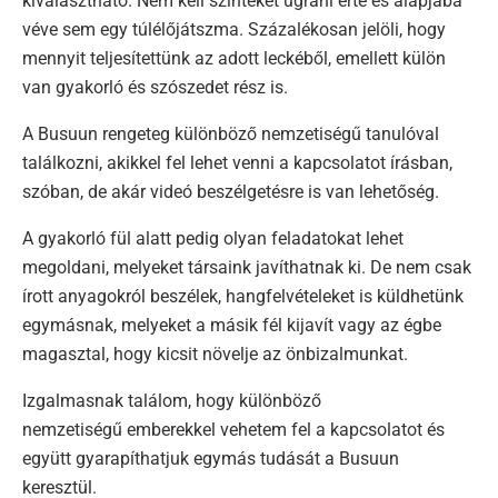
kiválasztható. Nem kell szinteket ugrani érte és alapjába
véve sem egy túlélőjátszma. Százalékosan jelöli, hogy
mennyit teljesítettünk az adott leckéből, emellett külön
van gyakorló és szószedet rész is.
A Busuun rengeteg különböző nemzetiségű tanulóval
találkozni, akikkel fel lehet venni a kapcsolatot írásban,
szóban, de akár videó beszélgetésre is van lehetőség.
A gyakorló fül alatt pedig olyan feladatokat lehet
megoldani, melyeket társaink javíthatnak ki. De nem csak
írott anyagokról beszélek, hangfelvételeket is küldhetünk
egymásnak, melyeket a másik fél kijavít vagy az égbe
magasztal, hogy kicsit növelje az önbizalmunkat.
Izgalmasnak találom, hogy különböző
nemzetiségű emberekkel vehetem fel a kapcsolatot és
együtt gyarapíthatjuk egymás tudását a Busuun
keresztül.