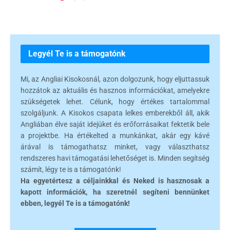
Legyél Te is a támogatónk
Mi, az Angliai Kisokosnál, azon dolgozunk, hogy eljuttassuk
hozzátok az aktuális és hasznos információkat, amelyekre
szükségetek lehet. Célunk, hogy értékes tartalommal
szolgáljunk. A Kisokos csapata lelkes emberekből áll, akik
Angliában élve saját idejüket és erőforrásaikat fektetik bele
a projektbe. Ha értékelted a munkánkat, akár egy kávé
árával is támogathatsz minket, vagy választhatsz
rendszeres havi támogatási lehetőséget is. Minden segítség
számít, légy te is a támogatónk!
Ha egyetértesz a céljainkkal és Neked is hasznosak a
kapott információk, ha szeretnél segíteni bennünket
ebben, legyél Te is a támogatónk!