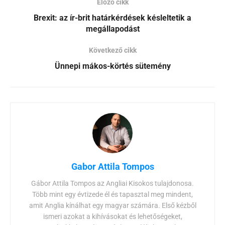
Előző cikk
Brexit: az ír-brit határkérdések késleltetik a
megállapodást
Következő cikk
Ünnepi mákos-körtés sütemény
Gabor Attila Tompos
Gábor Attila Tompos az Angliai Kisokos tulajdonosa.
Több mint egy évtizede él és tapasztal meg mindent,
amit Anglia kínálhat egy magyar számára. Első kézből
ismeri azokat a kihívásokat és lehetőségeket,