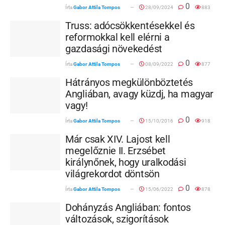
0
Írta
Gabor Attila Tompos
28/09/2024
883
Truss: adócsökkentésekkel és
reformokkal kell elérni a
gazdasági növekedést
0
Írta
Gabor Attila Tompos
08/09/2022
877
Hátrányos megkülönböztetés
Angliában, avagy küzdj, ha magyar
vagy!
0
Írta
Gabor Attila Tompos
15/10/2016
918
Már csak XIV. Lajost kell
megelőznie II. Erzsébet
királynőnek, hogy uralkodási
világrekordot döntsön
0
Írta
Gabor Attila Tompos
15/06/2022
878
Dohányzás Angliában: fontos
változások, szigorítások