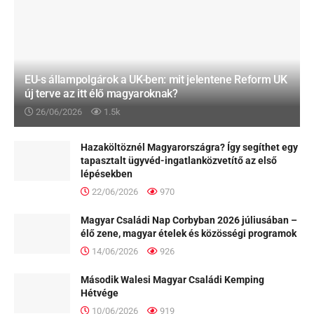
EU-s állampolgárok a UK-ben: mit jelentene Reform UK
új terve az itt élő magyaroknak?
26/06/2026
1.5k
Hazaköltöznél Magyarországra? Így segíthet egy
tapasztalt ügyvéd-ingatlanközvetítő az első
lépésekben
22/06/2026
970
Magyar Családi Nap Corbyban 2026 júliusában –
élő zene, magyar ételek és közösségi programok
14/06/2026
926
Második Walesi Magyar Családi Kemping
Hétvége
10/06/2026
919