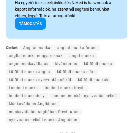
Ha egyetértesz a céljainkkal és Neked is hasznosak a
kapott információk, ha szeretnél segíteni bennünket
ebben, legyél Te is a támogatónk!
TÁMOGATÁS
Címkék:
Angliai munka
angliai munka fórum
angliai munka magyaroknak
angol munka
angol munkavállalás
kivándorlás
külföldi munka
külföldi munka anglia
külföldi munka előtt
külföldi munka nyelvtudás nélkül
külföldi munkák
Londoni munka
londoni munka brexit
londoni munkahely
Londoni munkák nyelvtudás nélkül
Munkavállalás Angliában
munkavállalás Angliában Brexit után
nyelvtudás nélküli munka Angliában