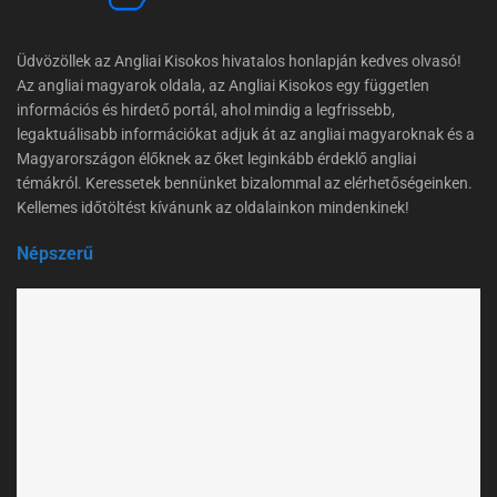
Üdvözöllek az Angliai Kisokos hivatalos honlapján kedves olvasó!
Az angliai magyarok oldala, az Angliai Kisokos egy független
információs és hirdető portál, ahol mindig a legfrissebb,
legaktuálisabb információkat adjuk át az angliai magyaroknak és a
Magyarországon élőknek az őket leginkább érdeklő angliai
témákról. Keressetek bennünket bizalommal az elérhetőségeinken.
Kellemes időtöltést kívánunk az oldalainkon mindenkinek!
Népszerű