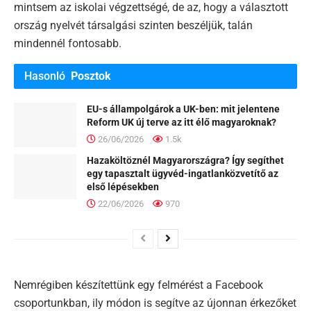
mintsem az iskolai végzettségé, de az, hogy a választott
ország nyelvét társalgási szinten beszéljük, talán
mindennél fontosabb.
Hasonló
Posztok
EU-s állampolgárok a UK-ben: mit jelentene
Reform UK új terve az itt élő magyaroknak?
26/06/2026
1.5k
Hazaköltöznél Magyarországra? Így segíthet
egy tapasztalt ügyvéd-ingatlanközvetítő az
első lépésekben
22/06/2026
970
Nemrégiben készítettünk egy felmérést a Facebook
csoportunkban, ily módon is segítve az újonnan érkezőket