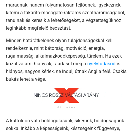
maradnak, hanem folyamatosan fejlődnek. Igyekeznek
kitörni a takarító-mosogató-raktáros szentháromságából,
tanulnak és keresik a lehetőségeket, a végzettségükhöz
leginkább megfelelő beosztást.
Minden határátkelőnek olyan tulajdonságokkal kell
rendelkeznie, mint bátorság, motiváció, energia,
rugalmasság, alkalmazkodóképesség, türelem. Ha ezek
közül valami hiányzik, ráadásul még a
nyelvtudásod
is
hiányos, nagyon kérlek, ne indulj útnak Anglia felé. Csakis
bukás lehet a vége.
Hirdetés
A külföldön való boldogulásunk, sikerünk, boldogságunk
sokkal inkább a képességeink, készségeink függvénye,