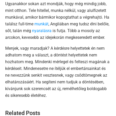
Ugyanakkor sokan azt mondják, hogy még mindig jobb,
mint otthon. Tele hitellel, munka nélkül, vagy alulfizetett
munkával, amikor bármikor kopogtathat a végrehajtó. Ha
találsz full-time
munkát
, Angliában meg tudsz élni belőle,
sőt, talán még
nyaralásra
is futja. Több a mosoly az
arcokon, kevesebb az idejekorán megkeseredett ember.
Menjek, vagy maradjak? A kérdésre helyettetek én nem
adhatom meg a választ, a döntést helyettetek nem
hozhatom meg. Mindenki mérlegel és felteszi magának a
kérdéseit. Mindenesetre ne ítéljük el embertársainkat és
ne nevezzünk senkit vesztesnek, vagy csődtömegnek az
elhatározásáért. Ha segíteni nem tudjuk a döntésében,
kívánjunk sok szerencsét az új, remélhetőleg boldogabb
és sikeresebb életéhez.
Related Posts