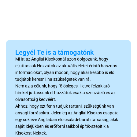
Legyél Te is a támogatónk
Mi itt az Angliai Kisokosnál azon dolgozunk, hogy
eljuttassuk Hozzátok az aktuális életet érintő hasznos
információkat, olyan módon, hogy akár később is elő
tudjátok keresni, ha szükségetek van rá.
Nem az a célunk, hogy fölösleges, illetve felzaklató
híreket juttassunk el hozzátok csak a szenzáció és az
olvasottság kedvéért.
Ahhoz, hogy ezt fenn tudjuk tartani, szükségünk van
anyagi forrásokra. Jelenleg az Angliai Kisokos csapata
egy sok éve Angliában élő családi-baráti társaság, akik
saját idejükben és erőforrásaikból építik-szépítik a
Kisokost Nektek.