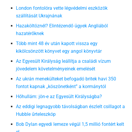
London fontolóra vette légvédelmi eszközök
szállítását Ukrajnának
Hazaköltöznél? Elintézendő ügyek Angliából
hazatérőknek
Több mint 48 év után kapott vissza egy
kikölcsönzött könyvet egy angol könyvtár
Az Egyesült Királyság leállítja a családi vízum
jövedelem követelményeinek emelését
Az ukrán menekülteket befogadó britek havi 350
fontot kapnak „köszönetként” a kormánytól
Hőhullám: jön-e az Egyesült Királyságba?
Az eddigi legnagyobb távolságban észlelt csillagot a
Hubble űrteleszkóp
Bob Dylan egyedi lemeze végül 1,5 millió fontért kelt
el