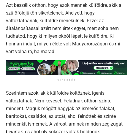
Azt beszélik otthon, hogy azok mennek külföldre, akik a
szülőföldjükön sikertelenek. Ahelyett, hogy
változtatnának, külföldre menekülnek. Ezzel az
általánosítással azért nem értek egyet, mert soha nem
tudhatod, hogy ki milyen okból lépett le külföldre. Ki
honnan indult, milyen élete volt Magyarországon és mi
várt volna rá, ha marad.
Hirdetés
Szerintem azok, akik külföldre költöznek, igenis
változtatnak. Nem keveset. Feladnak otthon szinte
mindent. Maguk mögött hagyják az ismerős falakat,
barátokat, családot, az utcát, ahol felnőttek és szinte
mindenkit ismernek. A várost, aminek minden zeg-zugát
bejárták, és ahol oly sokszor voltak boldogok.