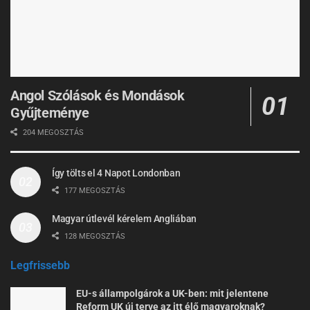
Angol Szólások és Mondások
Gyűjteménye
204 MEGOSZTÁS
Így tölts el 4 Napot Londonban
177 MEGOSZTÁS
Magyar útlevél kérelem Angliában
128 MEGOSZTÁS
Legfrissebb
EU-s állampolgárok a UK-ben: mit jelentene
Reform UK új terve az itt élő magyaroknak?