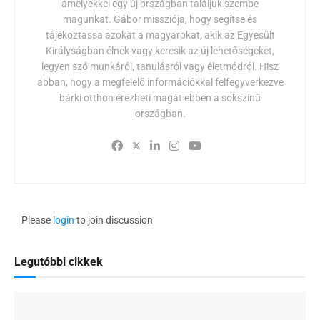
amelyekkel egy új országban találjuk szembe
magunkat. Gábor missziója, hogy segítse és
tájékoztassa azokat a magyarokat, akik az Egyesült
Királyságban élnek vagy keresik az új lehetőségeket,
legyen szó munkáról, tanulásról vagy életmódról. Hisz
abban, hogy a megfelelő információkkal felfegyverkezve
bárki otthon érezheti magát ebben a sokszínű
országban.
Please
login
to join discussion
Legutóbbi cikkek