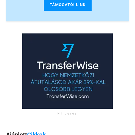
TÁMOGATÓI LINK
Hirdetés
Ajánlott
Cikkek