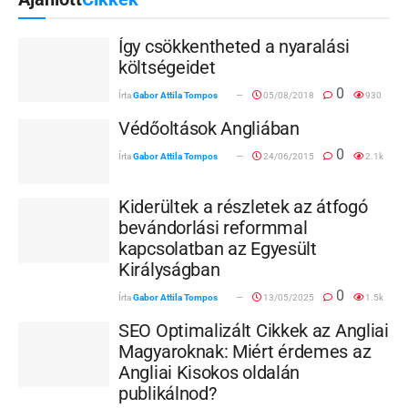
Így csökkentheted a nyaralási
költségeidet
0
Írta
Gabor Attila Tompos
05/08/2018
930
Védőoltások Angliában
0
Írta
Gabor Attila Tompos
24/06/2015
2.1k
Kiderültek a részletek az átfogó
bevándorlási reformmal
kapcsolatban az Egyesült
Királyságban
0
Írta
Gabor Attila Tompos
13/05/2025
1.5k
SEO Optimalizált Cikkek az Angliai
Magyaroknak: Miért érdemes az
Angliai Kisokos oldalán
publikálnod?