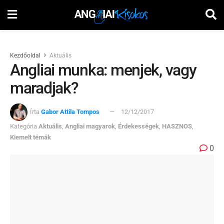
Kezdőoldal
Aktuális
Angliai munka: menjek, vagy
maradjak?
Írta
Gabor Attila Tompos
12/12/2017
Kategória
Aktuális
,
Angliai magyarok
,
Érdekességek
,
HASZNOS
,
Kiemelt témák
0