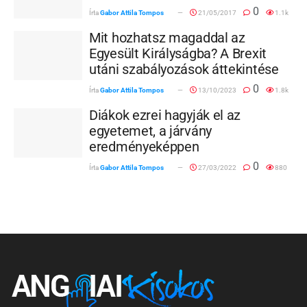
0
Írta
Gabor Attila Tompos
21/05/2017
1.1k
Mit hozhatsz magaddal az
Egyesült Királyságba? A Brexit
utáni szabályozások áttekintése
0
Írta
Gabor Attila Tompos
13/10/2023
1.8k
Diákok ezrei hagyják el az
egyetemet, a járvány
eredményeképpen
0
Írta
Gabor Attila Tompos
27/03/2022
880