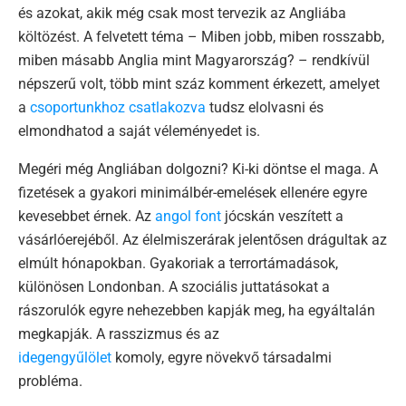
és azokat, akik még csak most tervezik az Angliába
költözést. A felvetett téma – Miben jobb, miben rosszabb,
miben másabb Anglia mint Magyarország? – rendkívül
népszerű volt, több mint száz komment érkezett, amelyet
a
csoportunkhoz csatlakozva
tudsz elolvasni és
elmondhatod a saját véleményedet is.
Megéri még Angliában dolgozni? Ki-ki döntse el maga. A
fizetések a gyakori minimálbér-emelések ellenére egyre
kevesebbet érnek. Az
angol font
jócskán veszített a
vásárlóerejéből. Az élelmiszerárak jelentősen drágultak az
elmúlt hónapokban. Gyakoriak a terrortámadások,
különösen Londonban. A szociális juttatásokat a
rászorulók egyre nehezebben kapják meg, ha egyáltalán
megkapják. A rasszizmus és az
idegengyűlölet
komoly, egyre növekvő társadalmi
probléma.