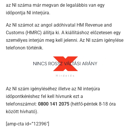
az NI száma már megvan de legalábbis van egy
időpontja NI interjúra.
Az NI számot az angol adóhivatal HM Revenue and
Customs (HMRC) állítja ki. A kiállításhoz előzetesen egy
személyes interjún meg kell jelenni. Az NI szám igénylése
telefonon történik.
Hirdetés
Az NI szám igényléséhez illetve az NI interjúra
időpontkéréshez fel kell hívnunk ezt a
telefonszámot:
0800 141 2075
(hétfő-péntek 8-18 óra
között hívható).
[amp-cta id=”12396″]