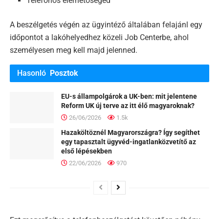
Telefonos elérhetőséged
A beszélgetés végén az ügyintéző általában felajánl egy
időpontot a lakóhelyedhez közeli Job Centerbe, ahol
személyesen meg kell majd jelenned.
Hasonló
Posztok
EU-s állampolgárok a UK-ben: mit jelentene
Reform UK új terve az itt élő magyaroknak?
26/06/2026
1.5k
Hazaköltöznél Magyarországra? Így segíthet
egy tapasztalt ügyvéd-ingatlanközvetítő az
első lépésekben
22/06/2026
970