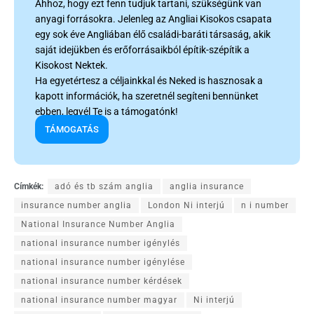
Ahhoz, hogy ezt fenn tudjuk tartani, szükségünk van
anyagi forrásokra. Jelenleg az Angliai Kisokos csapata
egy sok éve Angliában élő családi-baráti társaság, akik
saját idejükben és erőforrásaikból építik-szépítik a
Kisokost Nektek.
Ha egyetértesz a céljainkkal és Neked is hasznosak a
kapott információk, ha szeretnél segíteni bennünket
ebben, legyél Te is a támogatónk!
TÁMOGATÁS
Címkék:
adó és tb szám anglia
anglia insurance
insurance number anglia
London Ni interjú
n i number
National Insurance Number Anglia
national insurance number igénylés
national insurance number igénylése
national insurance number kérdések
national insurance number magyar
Ni interjú