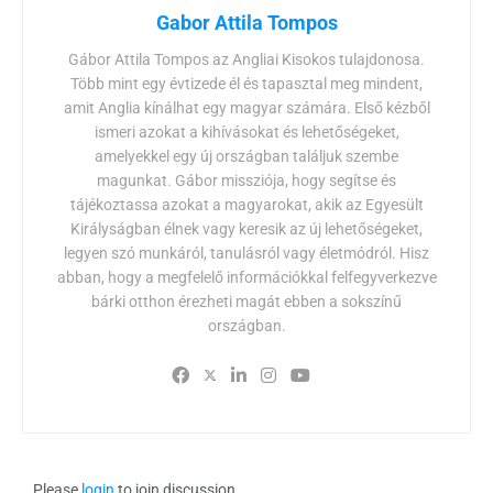
Gabor Attila Tompos
Gábor Attila Tompos az Angliai Kisokos tulajdonosa.
Több mint egy évtizede él és tapasztal meg mindent,
amit Anglia kínálhat egy magyar számára. Első kézből
ismeri azokat a kihívásokat és lehetőségeket,
amelyekkel egy új országban találjuk szembe
magunkat. Gábor missziója, hogy segítse és
tájékoztassa azokat a magyarokat, akik az Egyesült
Királyságban élnek vagy keresik az új lehetőségeket,
legyen szó munkáról, tanulásról vagy életmódról. Hisz
abban, hogy a megfelelő információkkal felfegyverkezve
bárki otthon érezheti magát ebben a sokszínű
országban.
Please
login
to join discussion