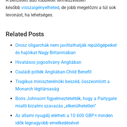
A befizetett adó többletet természetesen
később
visszaigényelheted
, de jobb megelőzni a túl sok
levonást, ha lehetséges.
Related Posts
Orosz oligarchák nem javíttathatják repülőgépeiket
és hajóikat Nagy-Britanniában
Hivatásos jogosítvány Angliában
Családi pótlék Angliában-Child Benefit
Tragikus miniszterelnöki beszéd, összeomlott a
Monarch légitársaság
Boris Johnsont figyelmeztetették, hogy a Partygate
miatti bizalmi szavazás „elkerülhetetlen”
Az állami nyugdíj elérheti a 10 600 GBP-t minden
idők legnagyobb emelkedésével