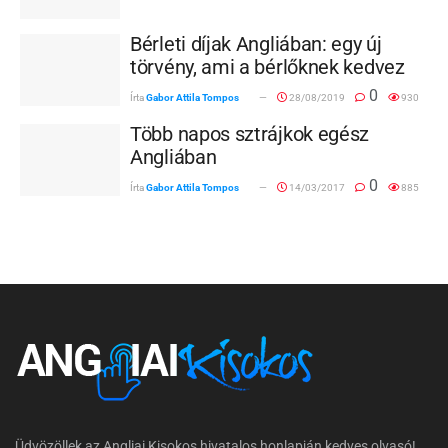
Bérleti díjak Angliában: egy új
törvény, ami a bérlőknek kedvez
0
Írta
Gabor Attila Tompos
28/08/2019
930
Több napos sztrájkok egész
Angliában
0
Írta
Gabor Attila Tompos
14/03/2017
885
Üdvözöllek az Angliai Kisokos hivatalos honlapján kedves olvasó!