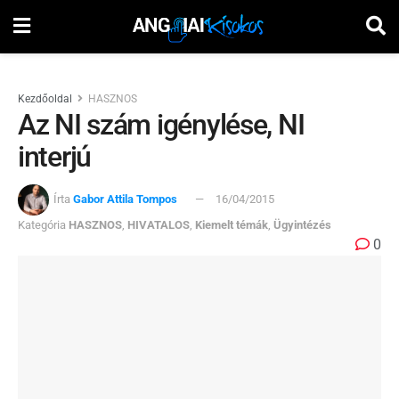
Kezdőoldal
HASZNOS
Az NI szám igénylése, NI
interjú
Írta
Gabor Attila Tompos
16/04/2015
Kategória
HASZNOS
,
HIVATALOS
,
Kiemelt témák
,
Ügyintézés
0