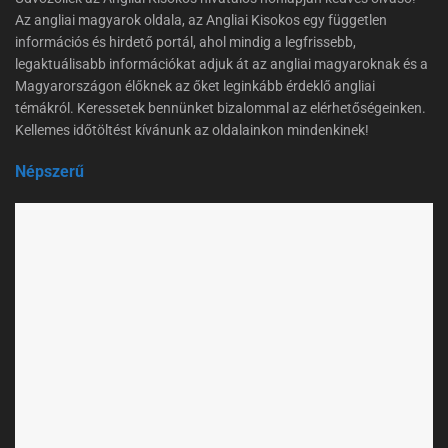
Az angliai magyarok oldala, az Angliai Kisokos egy független
információs és hirdető portál, ahol mindig a legfrissebb,
legaktuálisabb információkat adjuk át az angliai magyaroknak és a
Magyarországon élőknek az őket leginkább érdeklő angliai
témákról. Keressetek bennünket bizalommal az elérhetőségeinken.
Kellemes időtöltést kívánunk az oldalainkon mindenkinek!
Népszerű