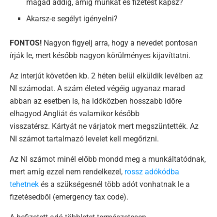
magad addig, amíg munkát és fizetést kapsz?
Akarsz-e segélyt igényelni?
FONTOS!
Nagyon figyelj arra, hogy a nevedet pontosan
írják le, mert később nagyon körülményes kijavíttatni.
Az interjút követően kb. 2 héten belül elküldik levélben az
NI számodat. A szám életed végéig ugyanaz marad
abban az esetben is, ha időközben hosszabb időre
elhagyod Angliát és valamikor később
visszatérsz. Kártyát ne várjatok mert megszüntették. Az
NI számot tartalmazó levelet kell megőrizni.
Az NI számot minél előbb mondd meg a munkáltatódnak,
mert amíg ezzel nem rendelkezel,
rossz adókódba
tehetnek
és a szükségesnél több adót vonhatnak le a
fizetésedből (emergency tax code).