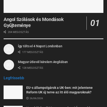
Angol Szólások és Mondások
Gyűjteménye
204 MEGOSZTÁS
Így tölts el 4 Napot Londonban
177 MEGOSZTÁS
Magyar útlevél kérelem Angliában
128 MEGOSZTÁS
Legfrissebb
EU-s állampolgárok a UK-ben: mit jelentene
Reform UK új terve az itt élő magyaroknak?
26/06/2026