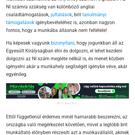
NI számra szükség van különböző angliai
családtámogatások,
juttatások
, brit
tanulmányi
támogatások
igénybevételéhez is, azonban nagyon
fontos, hogy a munkába állásnak
nem
feltétele!
Ha képesek vagyunk
bizonyítani
, hogy jogunkban áll az
Egyesült Királyságban élni és dolgozni, el lehet kezdeni
dolgozni az NI szám megléte nélkül is, és menet közben
igényelni akár a munkahely segítségét igénybe véve, akár
egyénileg.
Hirdetés
Ettől függetlenül érdemes minél hamarabb beszerezni, az
országba való megérkezést követően, mivel a legtöbb brit
munkáltató előnyben részesíti azt a munkavállalót, akinek