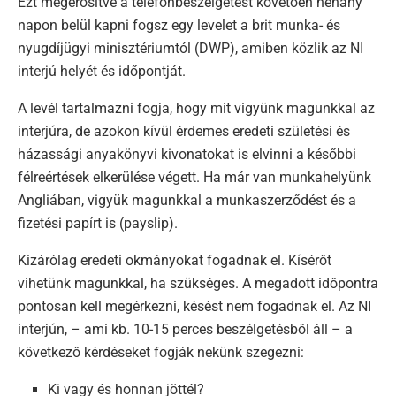
Ezt megerősítve a telefonbeszélgetést követően néhány
napon belül kapni fogsz egy levelet a brit munka- és
nyugdíjügyi minisztériumtól (DWP), amiben közlik az NI
interjú helyét és időpontját.
A levél tartalmazni fogja, hogy mit vigyünk magunkkal az
interjúra, de azokon kívül érdemes eredeti születési és
házassági anyakönyvi kivonatokat is elvinni a későbbi
félreértések elkerülése végett. Ha már van munkahelyünk
Angliában, vigyük magunkkal a munkaszerződést és a
fizetési papírt is (payslip).
Kizárólag eredeti okmányokat fogadnak el. Kísérőt
vihetünk magunkkal, ha szükséges. A megadott időpontra
pontosan kell megérkezni, késést nem fogadnak el. Az NI
interjún, – ami kb. 10-15 perces beszélgetésből áll – a
következő kérdéseket fogják nekünk szegezni:
Ki vagy és honnan jöttél?