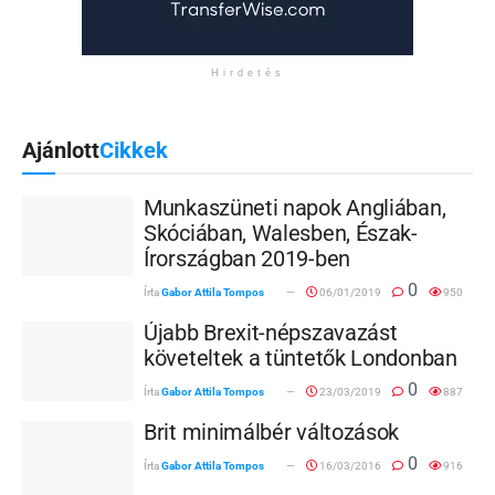
Hirdetés
Ajánlott
Cikkek
Munkaszüneti napok Angliában,
Skóciában, Walesben, Észak-
Írországban 2019-ben
0
Írta
Gabor Attila Tompos
06/01/2019
950
Újabb Brexit-népszavazást
követeltek a tüntetők Londonban
0
Írta
Gabor Attila Tompos
23/03/2019
887
Brit minimálbér változások
0
Írta
Gabor Attila Tompos
16/03/2016
916