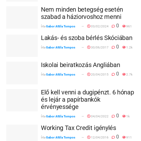
Nem minden betegség esetén
szabad a háziorvoshoz menni
0
Írta
Gabor Attila Tompos
03/02/2024
961
Lakás- és szoba bérlés Skóciában
0
Írta
Gabor Attila Tompos
30/06/2017
1.2k
Iskolai beiratkozás Angliában
0
Írta
Gabor Attila Tompos
20/04/2015
2.7k
Elő kell venni a dugipénzt. 6 hónap
és lejár a papírbankók
érvényessége
0
Írta
Gabor Attila Tompos
04/04/2022
1k
Working Tax Credit igénylés
0
Írta
Gabor Attila Tompos
12/04/2016
911