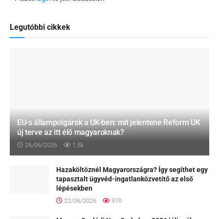
Legutóbbi cikkek
EU-s állampolgárok a UK-ben: mit jelentene Reform UK
új terve az itt élő magyaroknak?
26/06/2026
1.5k
Hazaköltöznél Magyarországra? Így segíthet egy
tapasztalt ügyvéd-ingatlanközvetítő az első
lépésekben
22/06/2026
970