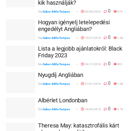
kik használják?
0
Írta
Gabor Attila Tompos
09/06/2022
975
Hogyan igényelj letelepedési
engedélyt Angliában?
0
Írta
Gabor Attila Tompos
15/07/2019
1.3k
Lista a legjobb ajánlatokról: Black
Friday 2023
0
Írta
Gabor Attila Tompos
24/11/2016
891
Nyugdíj Angliában
0
Írta
Gabor Attila Tompos
31/01/2016
1.4k
Albérlet Londonban
0
Írta
Gabor Attila Tompos
14/04/2015
2.7k
Theresa May: katasztrofális kárt