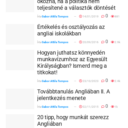
okozna, ha a politika nem
teljesítené a választók döntését
0
Írta
Gabor Attila Tompos
14/01/2019
881
Értékelés és osztályozás az
angliai iskolákban
0
Írta
Gabor Attila Tompos
20/09/2016
2.9k
Hogyan juthatsz könnyedén
munkavízumhoz az Egyesült
Királyságban? Ismerd meg a
titkokat!
0
Írta
Gabor Attila Tompos
23/10/2023
2.4k
Továbbtanulás Angliában II. A
jelentkezés menete
0
Írta
Gabor Attila Tompos
02/11/2015
1k
20 tipp, hogy munkát szerezz
Angliában