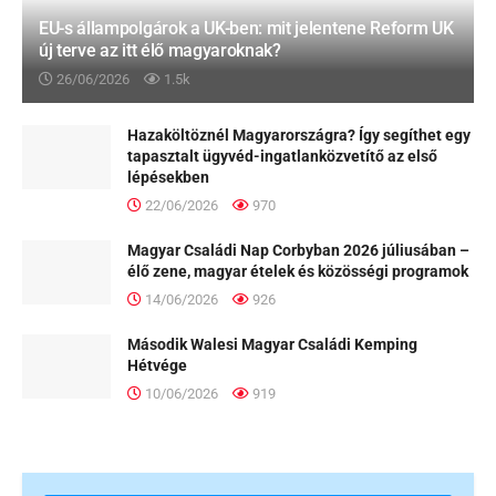
EU-s állampolgárok a UK-ben: mit jelentene Reform UK
új terve az itt élő magyaroknak?
26/06/2026
1.5k
Hazaköltöznél Magyarországra? Így segíthet egy
tapasztalt ügyvéd-ingatlanközvetítő az első
lépésekben
22/06/2026
970
Magyar Családi Nap Corbyban 2026 júliusában –
élő zene, magyar ételek és közösségi programok
14/06/2026
926
Második Walesi Magyar Családi Kemping
Hétvége
10/06/2026
919