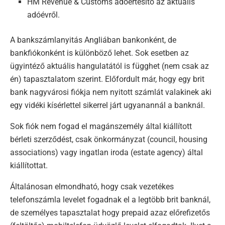
HM Revenue & Customs adóértesítő az aktuális
adóévről.
A bankszámlanyitás Angliában bankonként, de
bankfiókonként is különböző lehet. Sok esetben az
ügyintéző aktuális hangulatától is függhet (nem csak az
én) tapasztalatom szerint. Előfordult már, hogy egy brit
bank nagyvárosi fiókja nem nyitott számlát valakinek aki
egy vidéki kísérlettel sikerrel járt ugyanannál a banknál.
Sok fiók nem fogad el magánszemély által kiállított
bérleti szerződést, csak önkormányzat (council, housing
associations) vagy ingatlan iroda (estate agency) által
kiállítottat.
Általánosan elmondható, hogy csak vezetékes
telefonszámla levelet fogadnak el a legtöbb brit banknál,
de személyes tapasztalat hogy prepaid azaz előrefizetős