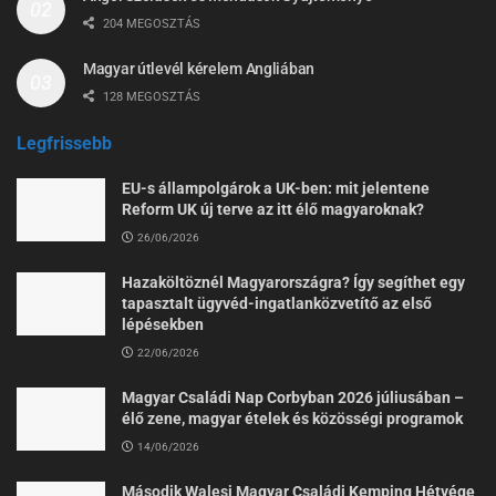
204 MEGOSZTÁS
Magyar útlevél kérelem Angliában
128 MEGOSZTÁS
Legfrissebb
EU-s állampolgárok a UK-ben: mit jelentene
Reform UK új terve az itt élő magyaroknak?
26/06/2026
Hazaköltöznél Magyarországra? Így segíthet egy
tapasztalt ügyvéd-ingatlanközvetítő az első
lépésekben
22/06/2026
Magyar Családi Nap Corbyban 2026 júliusában –
élő zene, magyar ételek és közösségi programok
14/06/2026
Második Walesi Magyar Családi Kemping Hétvége