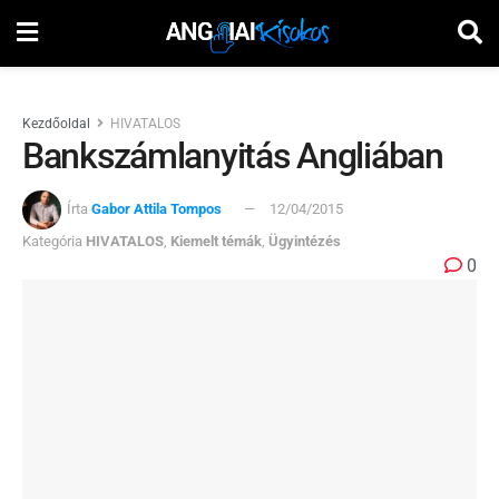
Kezdőoldal
HIVATALOS
Bankszámlanyitás Angliában
Írta
Gabor Attila Tompos
12/04/2015
Kategória
HIVATALOS
,
Kiemelt témák
,
Ügyintézés
0