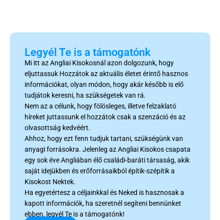
Legyél Te is a támogatónk
Mi itt az Angliai Kisokosnál azon dolgozunk, hogy
eljuttassuk Hozzátok az aktuális életet érintő hasznos
információkat, olyan módon, hogy akár később is elő
tudjátok keresni, ha szükségetek van rá.
Nem az a célunk, hogy fölösleges, illetve felzaklató
híreket juttassunk el hozzátok csak a szenzáció és az
olvasottság kedvéért.
Ahhoz, hogy ezt fenn tudjuk tartani, szükségünk van
anyagi forrásokra. Jelenleg az Angliai Kisokos csapata
egy sok éve Angliában élő családi-baráti társaság, akik
saját idejükben és erőforrásaikból építik-szépítik a
Kisokost Nektek.
Ha egyetértesz a céljainkkal és Neked is hasznosak a
kapott információk, ha szeretnél segíteni bennünket
ebben, legyél Te is a támogatónk!