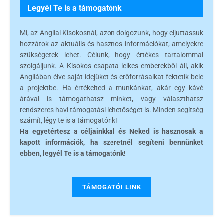
Legyél Te is a támogatónk
Mi, az Angliai Kisokosnál, azon dolgozunk, hogy eljuttassuk
hozzátok az aktuális és hasznos információkat, amelyekre
szükségetek lehet. Célunk, hogy értékes tartalommal
szolgáljunk. A Kisokos csapata lelkes emberekből áll, akik
Angliában élve saját idejüket és erőforrásaikat fektetik bele
a projektbe. Ha értékelted a munkánkat, akár egy kávé
árával is támogathatsz minket, vagy választhatsz
rendszeres havi támogatási lehetőséget is. Minden segítség
számít, légy te is a támogatónk!
Ha egyetértesz a céljainkkal és Neked is hasznosak a
kapott információk, ha szeretnél segíteni bennünket
ebben, legyél Te is a támogatónk!
TÁMOGATÓI LINK