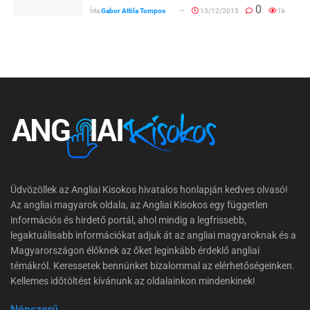
0
Írta
Gabor Attila Tompos
13/12/2015
1k
Üdvözöllek az Angliai Kisokos hivatalos honlapján kedves olvasó!
Az angliai magyarok oldala, az Angliai Kisokos egy független
információs és hirdető portál, ahol mindig a legfrissebb,
legaktuálisabb információkat adjuk át az angliai magyaroknak és a
Magyarországon élőknek az őket leginkább érdeklő angliai
témákról. Keressetek bennünket bizalommal az elérhetőségeinken.
Kellemes időtöltést kívánunk az oldalainkon mindenkinek!
Népszerű