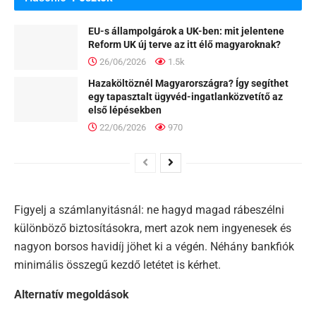
EU-s állampolgárok a UK-ben: mit jelentene
Reform UK új terve az itt élő magyaroknak?
26/06/2026
1.5k
Hazaköltöznél Magyarországra? Így segíthet
egy tapasztalt ügyvéd-ingatlanközvetítő az
első lépésekben
22/06/2026
970
Figyelj a számlanyitásnál: ne hagyd magad rábeszélni
különböző biztosításokra, mert azok nem ingyenesek és
nagyon borsos havidíj jöhet ki a végén. Néhány bankfiók
minimális összegű kezdő letétet is kérhet.
Alternatív megoldások