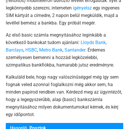
(feltöltős) mobiltelefon üdvözlő levelet elfogadtak. Ilyet a
legkönnyebb szerezni, interneten
igényelsz
egy ingyenes
SIM kártyát a címedre, 2 napon belül megküldik, majd a
levéllel bemész a bankba. Egy próbát megér.
Az első basic számla megnyitásához leginkább a
következő bankokat tudom ajánlani:
Lloyds Bank
,
Barclays
,
HSBC
,
Metro Bank
,
Santander
. Érdemes
személyesen bemenni a hozzád legközelebbi,
szimpatikus bankfiókba, hamarabb jutsz eredményre.
Kalkuláld bele, hogy nagy valószínűséggel még így sem
fognak veled azonnal foglalkozni még akkor sem, ha
minden papírod rendben van. Kérdezd meg az ügyintézőt,
hogy a legegyszerűbb, alap (basic) bankszámla
megnyitásához milyen dokumentumokat kérnek, és kérj
egy időpontot.
Hasonló
Posztok