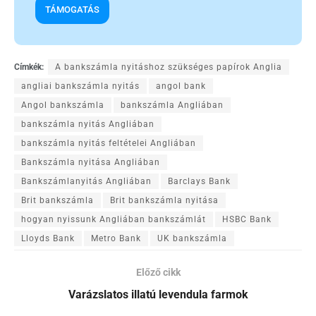
TÁMOGATÁS
Címkék:
A bankszámla nyitáshoz szükséges papírok Anglia
angliai bankszámla nyitás
angol bank
Angol bankszámla
bankszámla Angliában
bankszámla nyitás Angliában
bankszámla nyitás feltételei Angliában
Bankszámla nyitása Angliában
Bankszámlanyitás Angliában
Barclays Bank
Brit bankszámla
Brit bankszámla nyitása
hogyan nyissunk Angliában bankszámlát
HSBC Bank
Lloyds Bank
Metro Bank
UK bankszámla
Előző cikk
Varázslatos illatú levendula farmok