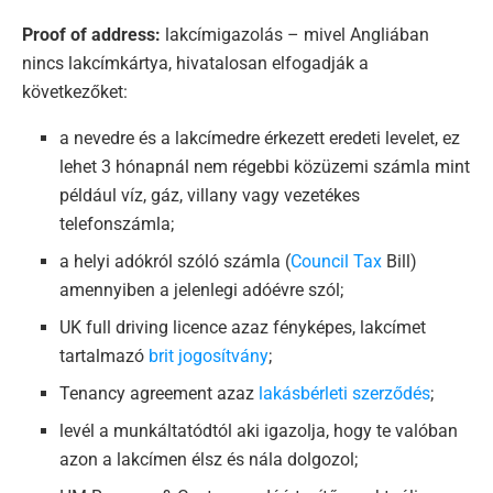
Proof of address:
lakcímigazolás – mivel Angliában
nincs lakcímkártya, hivatalosan elfogadják a
következőket:
a nevedre és a lakcímedre érkezett eredeti levelet, ez
lehet 3 hónapnál nem régebbi közüzemi számla mint
például víz, gáz, villany vagy vezetékes
telefonszámla;
a helyi adókról szóló számla (
Council Tax
Bill)
amennyiben a jelenlegi adóévre szól;
UK full driving licence azaz fényképes, lakcímet
tartalmazó
brit jogosítvány
;
Tenancy agreement azaz
lakásbérleti szerződés
;
levél a munkáltatódtól aki igazolja, hogy te valóban
azon a lakcímen élsz és nála dolgozol;