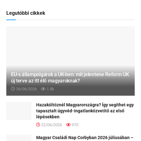
Legutóbbi cikkek
EU-s állampolgárok a UK-ben: mit jelentene Reform UK
új terve az itt élő magyaroknak?
26/06/2026
1.5k
Hazaköltöznél Magyarországra? Így segíthet egy
tapasztalt ügyvéd-ingatlanközvetítő az első
lépésekben
22/06/2026
970
Magyar Családi Nap Corbyban 2026 júliusában –