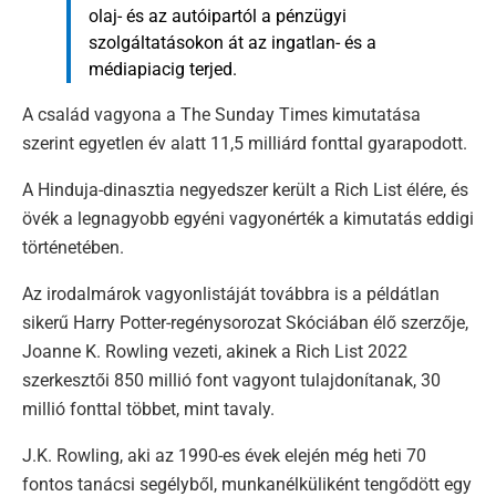
olaj- és az autóipartól a pénzügyi
szolgáltatásokon át az ingatlan- és a
médiapiacig terjed.
A család vagyona a The Sunday Times kimutatása
szerint egyetlen év alatt 11,5 milliárd fonttal gyarapodott.
A Hinduja-dinasztia negyedszer került a Rich List élére, és
övék a legnagyobb egyéni vagyonérték a kimutatás eddigi
történetében.
Az irodalmárok vagyonlistáját továbbra is a példátlan
sikerű Harry Potter-regénysorozat Skóciában élő szerzője,
Joanne K. Rowling vezeti, akinek a Rich List 2022
szerkesztői 850 millió font vagyont tulajdonítanak, 30
millió fonttal többet, mint tavaly.
J.K. Rowling, aki az 1990-es évek elején még heti 70
fontos tanácsi segélyből, munkanélküliként tengődött egy