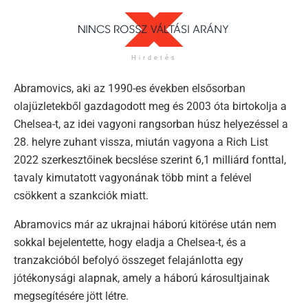
Hirdetés
Abramovics, aki az 1990-es években elsősorban
olajüzletekből gazdagodott meg és 2003 óta birtokolja a
Chelsea-t, az idei vagyoni rangsorban húsz helyezéssel a
28. helyre zuhant vissza, miután vagyona a Rich List
2022 szerkesztőinek becslése szerint 6,1 milliárd fonttal,
tavaly kimutatott vagyonának több mint a felével
csökkent a szankciók miatt.
Abramovics már az ukrajnai háború kitörése után nem
sokkal bejelentette, hogy eladja a Chelsea-t, és a
tranzakcióból befolyó összeget felajánlotta egy
jótékonysági alapnak, amely a háború károsultjainak
megsegítésére jött létre.