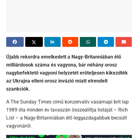
Újabb rekordra emelkedett a Nagy-Britanniában élő
milliárdosok száma és vagyona, bár néhány orosz
nagybefektető vagyoni helyzetét erőteljesen kikezdték
az Ukrajna elleni orosz invázió miatt elrendelt
szankciók.
A The Sunday Times című konzervatív vasárnapi brit lap
1989 óta minden év tavaszán összeállítja listáját – Rich
List – a Nagy-Britanniában élő leggazdagabbak becsült
vagyonáról.