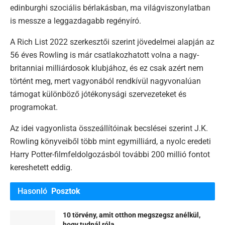
edinburghi szociális bérlakásban, ma világviszonylatban
is messze a leggazdagabb regényíró.
A Rich List 2022 szerkesztői szerint jövedelmei alapján az
56 éves Rowling is már csatlakozhatott volna a nagy-
britanniai milliárdosok klubjához, és ez csak azért nem
történt meg, mert vagyonából rendkívül nagyvonalúan
támogat különböző jótékonysági szervezeteket és
programokat.
Az idei vagyonlista összeállítóinak becslései szerint J.K.
Rowling könyveiből több mint egymilliárd, a nyolc eredeti
Harry Potter-filmfeldolgozásból további 200 millió fontot
kereshetett eddig.
Hasonló
Posztok
10 törvény, amit otthon megszegsz anélkül,
hogy tudnál róla