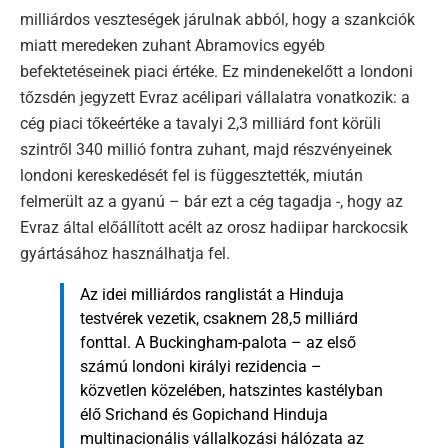
milliárdos veszteségek járulnak abból, hogy a szankciók
miatt meredeken zuhant Abramovics egyéb
befektetéseinek piaci értéke. Ez mindenekelőtt a londoni
tőzsdén jegyzett Evraz acélipari vállalatra vonatkozik: a
cég piaci tőkeértéke a tavalyi 2,3 milliárd font körüli
szintről 340 millió fontra zuhant, majd részvényeinek
londoni kereskedését fel is függesztették, miután
felmerült az a gyanú – bár ezt a cég tagadja -, hogy az
Evraz által előállított acélt az orosz hadiipar harckocsik
gyártásához használhatja fel.
Az idei milliárdos ranglistát a Hinduja
testvérek vezetik, csaknem 28,5 milliárd
fonttal. A Buckingham-palota – az első
számú londoni királyi rezidencia –
közvetlen közelében, hatszintes kastélyban
élő Srichand és Gopichand Hinduja
multinacionális vállalkozási hálózata az