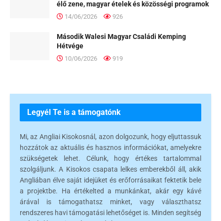
élő zene, magyar ételek és közösségi programok
14/06/2026
926
Második Walesi Magyar Családi Kemping
Hétvége
10/06/2026
919
Legyél Te is a támogatónk
Mi, az Angliai Kisokosnál, azon dolgozunk, hogy eljuttassuk
hozzátok az aktuális és hasznos információkat, amelyekre
szükségetek lehet. Célunk, hogy értékes tartalommal
szolgáljunk. A Kisokos csapata lelkes emberekből áll, akik
Angliában élve saját idejüket és erőforrásaikat fektetik bele
a projektbe. Ha értékelted a munkánkat, akár egy kávé
árával is támogathatsz minket, vagy választhatsz
rendszeres havi támogatási lehetőséget is. Minden segítség