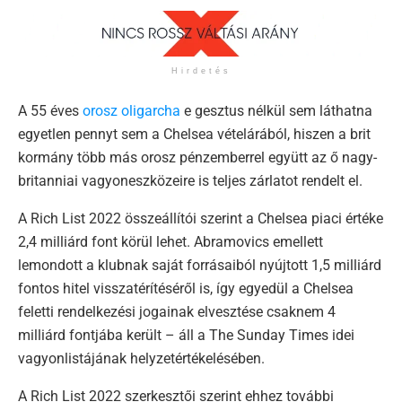
Hirdetés
A 55 éves
orosz oligarcha
e gesztus nélkül sem láthatna
egyetlen pennyt sem a Chelsea vételárából, hiszen a brit
kormány több más orosz pénzemberrel együtt az ő nagy-
britanniai vagyoneszközeire is teljes zárlatot rendelt el.
A Rich List 2022 összeállítói szerint a Chelsea piaci értéke
2,4 milliárd font körül lehet. Abramovics emellett
lemondott a klubnak saját forrásaiból nyújtott 1,5 milliárd
fontos hitel visszatérítéséről is, így egyedül a Chelsea
feletti rendelkezési jogainak elvesztése csaknem 4
milliárd fontjába került – áll a The Sunday Times idei
vagyonlistájának helyzetértékelésében.
A Rich List 2022 szerkesztői szerint ehhez további