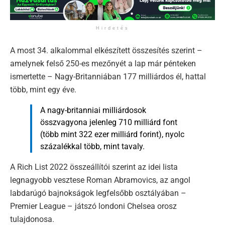
Hirdetés
A most 34. alkalommal elkészített összesítés szerint –
amelynek felső 250-es mezőnyét a lap már pénteken
ismertette – Nagy-Britanniában 177 milliárdos él, hattal
több, mint egy éve.
A nagy-britanniai milliárdosok
összvagyona jelenleg 710 milliárd font
(több mint 322 ezer milliárd forint), nyolc
százalékkal több, mint tavaly.
A Rich List 2022 összeállítói szerint az idei lista
legnagyobb vesztese Roman Abramovics, az angol
labdarúgó bajnokságok legfelsőbb osztályában –
Premier League – játszó londoni Chelsea orosz
tulajdonosa.