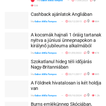
Írta
Gabor Attila Tompos
11/09/2023
538
Cashback ajánlatok Angliában
0
Írta
Gabor Attila Tompos
03/12/2015
884
A kocsmák hajnali 1 óráig tartanak
nyitva a júniusi ünnepnapokon a
királynő jubileuma alkalmából
0
Írta
Gabor Attila Tompos
01/05/2022
878
Szokatlanul hideg téli időjárás
Nagy-Britanniában
0
Írta
Gabor Attila Tompos
20/11/2017
885
A Földnek hivatalosan is két holdja
van
0
Írta
Gabor Attila Tompos
05/10/2024
1.2k
Burns emlékünnep Skóciában,