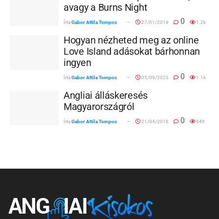
avagy a Burns Night
0
Írta
Gabor Attila Tompos
27/01/2018
1.2k
Hogyan nézheted meg az online
Love Island adásokat bárhonnan
ingyen
0
Írta
Gabor Attila Tompos
05/09/2023
1.1k
Angliai álláskeresés
Magyarországról
0
Írta
Gabor Attila Tompos
21/04/2016
945