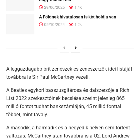
29/06/2025
1.4k
A Földnek hivatalosan is két holdja van
05/10/2024
1.2k
A leggazdagabb brit zenészek és zeneszerzők idei listáját
továbbra is Sir Paul McCartney vezeti.
A Beatles egykori basszusgitárosa és dalszerzője a Rich
List 2022 szerkesztőinek becslése szerint jelenleg 865
millió fontot tudhat bankszámláján, 45 millió fonttal
többet, mint tavaly.
A második, a harmadik és a negyedik helyen sem történt
változás: McCartney után továbbra is a U2, Lord Andrew