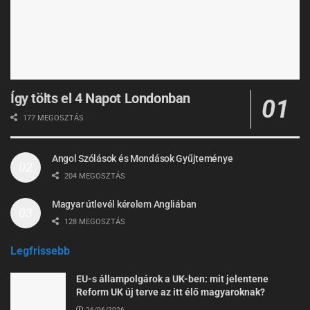
Így tölts el 4 Napot Londonban
177 MEGOSZTÁS
Angol Szólások és Mondások Gyűjteménye
204 MEGOSZTÁS
Magyar útlevél kérelem Angliában
128 MEGOSZTÁS
Legfrissebb
EU-s állampolgárok a UK-ben: mit jelentene
Reform UK új terve az itt élő magyaroknak?
26/06/2026