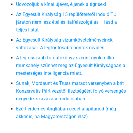
Üdvözöljük a kínai újévet, éljenek a tigrisek!
Az Egyesült Királyság 15 repülőteréről induló TUI
járaton nem lesz étel és italfelszolgálás – lásd a
teljes listát
Az Egyesült Királyság vízumkövetelményeinek
változásai: A legfontosabb pontok röviden
A legrosszabb forgatókönyv szerint nyolcmillió
munkahely szűnhet meg az Egyesült Királyságban a
mesterséges intelligencia miatt.
Sunak, Mordaunt és Truss maradt versenyben a brit
Konzervatív Párt vezetői tisztségéért folyó versengés
negyedik szavazási fordulójában
Ezért érdemes Angliában céget alapítanod (még
akkor is, ha Magyarországon élsz)