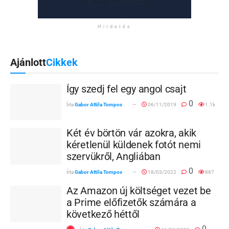
Hirdetés
Ajánlott
Cikkek
Így szedj fel egy angol csajt
0
Írta
Gabor Attila Tompos
06/11/2019
1.1k
Két év börtön vár azokra, akik
kéretlenül küldenek fotót nemi
szervükről, Angliában
0
Írta
Gabor Attila Tompos
18/03/2022
887
Az Amazon új költséget vezet be
a Prime előfizetők számára a
következő héttől
0