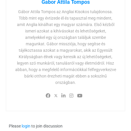
Gabor Attila Tompos
Gábor Attila Tompos az Angliai Kisokos tulajdonosa.
Több mint egy évtizede él és tapasztal meg mindent,
amit Anglia kínálhat egy magyar számára. Első kézből
ismeri azokat a kihívásokat és lehetőségeket,
amelyekkel egy új országban találjuk szembe
magunkat. Gábor missziója, hogy segítse és
tájékoztassa azokat a magyarokat, akik az Egyesült
Királyságban élnek vagy keresik az új lehetőségeket,
legyen szó munkáról, tanulásról vagy életmódról. Hisz
abban, hogy a megfelelő információkkal felfegyverkezve
bárki otthon érezheti magát ebben a sokszínű
országban.
Please
login
to join discussion