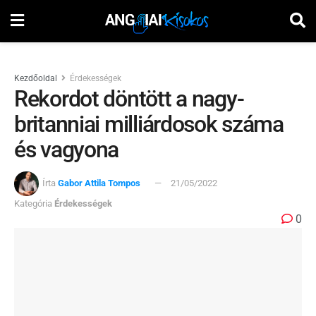
Kezdőoldal
Érdekességek
Rekordot döntött a nagy-
britanniai milliárdosok száma
és vagyona
Írta
Gabor Attila Tompos
21/05/2022
Kategória
Érdekességek
0