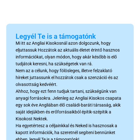
Legyél Te is a támogatónk
Mi itt az Angliai Kisokosnál azon dolgozunk, hogy
eljuttassuk Hozzátok az aktuális életet érintő hasznos
információkat, olyan módon, hogy akár később is elő
tudjátok keresni, ha szükségetek van rá.
Nem az a célunk, hogy fölösleges, illetve felzaklató
híreket juttassunk el hozzátok csak a szenzáció és az
olvasottság kedvéért.
Ahhoz, hogy ezt fenn tudjuk tartani, szükségünk van
anyagi forrásokra. Jelenleg az Angliai Kisokos csapata
egy sok éve Angliában élő családi-baráti társaság, akik
saját idejükben és erőforrásaikból építik-szépítik a
Kisokost Nektek.
Ha egyetértesz a céljainkkal és Neked is hasznosak a
kapott információk, ha szeretnél segíteni bennünket
ebben, legyél Te is a támogatónk!