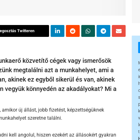
egosztás Twitteren
unkaerő közvetítő cégek vagy ismerősök
ünk megtalálni azt a munkahelyet, ami a
an, akinek ez egyből sikerül és van, akinek
an vegyük könnyedén az akadályokat? Mi a
 amikor új állást, jobb fizetést, képzettségüknek
unkahelyet szeretne találni.
l
ni kell angolul, hiszen ezekért az állásokért gyakran