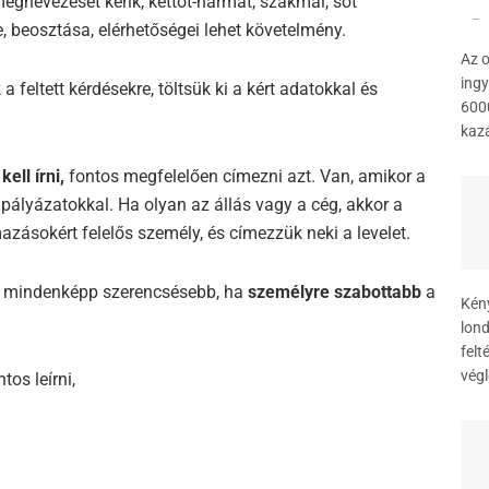
egnevezését kérik, kettőt-hármat, szakmai, sőt
, beosztása, elérhetőségei lehet követelmény.
Az o
ingy
feltett kérdésekre, töltsük ki a kért adatokkal és
6000
kazá
ell írni,
fontos megfelelően címezni azt. Van, amikor a
a pályázatokkal. Ha olyan az állás vagy a cég, akkor a
zásokért felelős személy, és címezzük neki a levelet.
 mindenképp szerencsésebb, ha
személyre szabottabb
a
Kény
lond
felt
végl
os leírni,