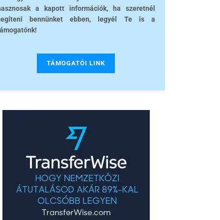
hasznosak a kapott információk, ha szeretnél
segíteni bennünket ebben, legyél Te is a
támogatónk!
TÁMOGATÓI LINK