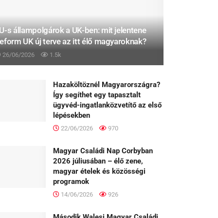
U-s állampolgárok a UK-ben: mit jelentene
eform UK új terve az itt élő magyaroknak?
26/06/2026
1.5k
Hazaköltöznél Magyarországra?
Így segíthet egy tapasztalt
ügyvéd-ingatlanközvetítő az első
lépésekben
22/06/2026
970
Magyar Családi Nap Corbyban
2026 júliusában – élő zene,
magyar ételek és közösségi
programok
14/06/2026
926
Második Walesi Magyar Családi