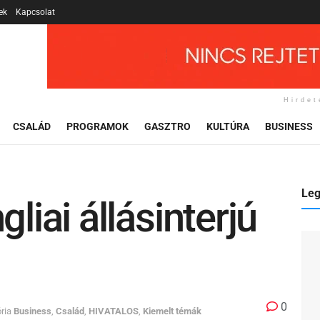
ek
Kapcsolat
Hirdet
CSALÁD
PROGRAMOK
GASZTRO
KULTÚRA
BUSINESS
Leg
gliai állásinterjú
0
ria
Business
,
Család
,
HIVATALOS
,
Kiemelt témák