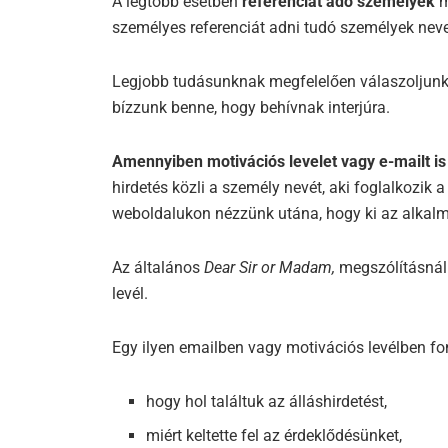
A legtöbb esetben
referenciát adó személyek
m
személyes referenciát adni tudó személyek neve
Legjobb tudásunknak megfelelően válaszoljunk a 
bízzunk benne, hogy behívnak interjúra.
Amennyiben motivációs levelet vagy e-mailt is k
hirdetés közli a személy nevét, aki foglalkozik 
weboldalukon nézzünk utána, hogy ki az alkalma
Az általános
Dear Sir or Madam,
megszólításnál
levél.
Egy ilyen emailben vagy motivációs levélben font
hogy hol találtuk az álláshirdetést,
miért keltette fel az érdeklődésünket,