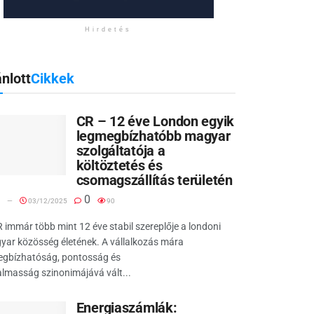
Hirdetés
nlott
Cikkek
CR – 12 éve London egyik
legmegbízhatóbb magyar
szolgáltatója a
költöztetés és
csomagszállítás területén
0
03/12/2025
90
 immár több mint 12 éve stabil szereplője a londoni
ar közösség életének. A vállalkozás mára
egbízhatóság, pontosság és
lmasság szinonimájává vált...
Energiaszámlák: