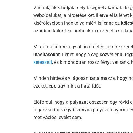
Vannak, akik tudják melyik cégnél akarnak dolgo
weboldalukat, a hirdetéseiket, illetve el is lehe
kísérőlevélben indokolva miért is lenne ez
kölc
azonban különféle portálokon nézegetjük a kíná
Miután találtunk egy álláshirdetést, amire szere
utasításokat
. Lehet, hogy a cég közvetlenül fo
keresztül
, és kimondottan rossz fényt vet ránk,
Minden hirdetés világosan tartalmazza, hogy hog
ezeket, épp úgy mint a határidőt.
Előfordul, hogy a pályázat összesen egy rövid e
ragaszkodnak egy bizonyos pályázati nyomtatván
motivációs levelet sem.