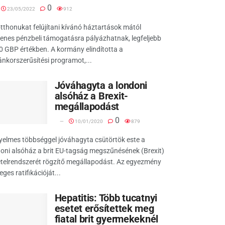
0
23/05/2022
912
tthonukat felújítani kívánó háztartások mától
enes pénzbeli támogatásra pályázhatnak, legfeljebb
 GBP értékben. A kormány elindította a
nkorszerűsítési programot,...
Jóváhagyta a londoni
alsóház a Brexit-
megállapodást
0
10/01/2020
879
elmes többséggel jóváhagyta csütörtök este a
oni alsóház a brit EU-tagság megszűnésének (Brexit)
ételrendszerét rögzítő megállapodást. Az egyezmény
eges ratifikációját...
Hepatitis: Több tucatnyi
esetet erősítettek meg
fiatal brit gyermekeknél