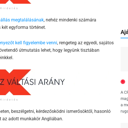
Hirdetés
i állás megtalálásának
, nehéz mindenki számára
két egyforma történet.
Ajá
ényezőt kell figyelembe venni
, rengeteg az egyedi, sajátos
vetendő útmutatás lehet, hogy legyünk tisztában
inkkel.
A CR
magy
Hirdetés
a m
rneten, beszélgetni, kérdezősködni ismerősöktől, hasonló
ruga
nt az adott munkakör Angliában.