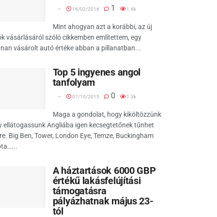
1
16/02/2016
1.6k
Mint ahogyan azt a korábbi, az új
k vásárlásáról szóló cikkemben említettem, egy
nan vásárolt autó értéke abban a pillanatban...
Top 5 ingyenes angol
tanfolyam
0
07/10/2015
1.3k
Maga a gondolat, hogy kiköltözzünk
 ellátogassunk Angliába igen kecsegtetőnek tűnhet
re. Big Ben, Tower, London Eye, Temze, Buckingham
ta…...
A háztartások 6000 GBP
értékű lakásfelújítási
támogatásra
pályázhatnak május 23-
tól