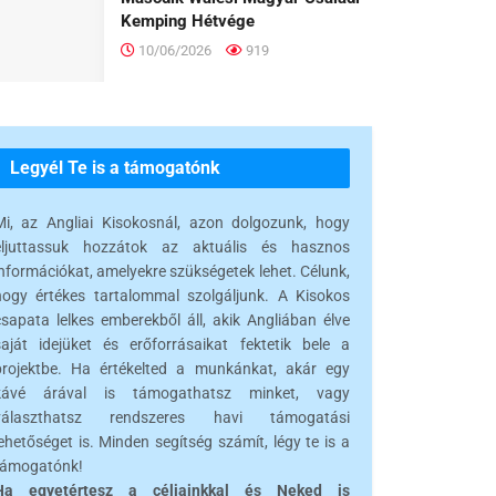
Kemping Hétvége
10/06/2026
919
Legyél Te is a támogatónk
Mi, az Angliai Kisokosnál, azon dolgozunk, hogy
eljuttassuk hozzátok az aktuális és hasznos
információkat, amelyekre szükségetek lehet. Célunk,
hogy értékes tartalommal szolgáljunk. A Kisokos
csapata lelkes emberekből áll, akik Angliában élve
saját idejüket és erőforrásaikat fektetik bele a
projektbe. Ha értékelted a munkánkat, akár egy
kávé árával is támogathatsz minket, vagy
választhatsz rendszeres havi támogatási
ehetőséget is. Minden segítség számít, légy te is a
támogatónk!
Ha egyetértesz a céljainkkal és Neked is