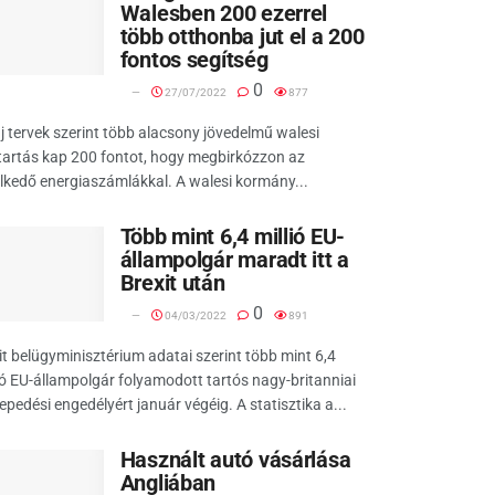
Walesben 200 ezerrel
több otthonba jut el a 200
fontos segítség
0
27/07/2022
877
j tervek szerint több alacsony jövedelmű walesi
artás kap 200 fontot, hogy megbirkózzon az
kedő energiaszámlákkal. A walesi kormány...
Több mint 6,4 millió EU-
állampolgár maradt itt a
Brexit után
0
04/03/2022
891
it belügyminisztérium adatai szerint több mint 6,4
ió EU-állampolgár folyamodott tartós nagy-britanniai
lepedési engedélyért január végéig. A statisztika a...
Használt autó vásárlása
Angliában