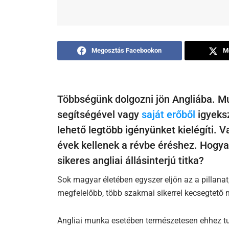
Megosztás Facebookon
M
Többségünk dolgozni jön Angliába. M
segítségével vagy
saját erőből
igyeksz
lehető legtöbb igényünket kielégíti. V
évek kellenek a révbe éréshez. Hogy
sikeres angliai állásinterjú titka?
Sok magyar életében egyszer eljön az a pillanat,
megfelelőbb, több szakmai sikerrel kecsegtető m
Angliai munka esetében természetesen ehhez tud