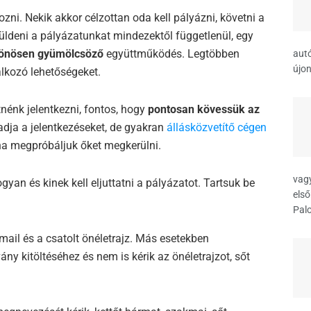
zni. Nekik akkor célzottan oda kell pályázni, követni a
t küldeni a pályázatunkat mindezektől függetlenül, egy
sönösen gyümölcsöző
együttműködés. Legtöbben
autó
újon
lkozó lehetőségeket.
tnénk jelentkezni, fontos, hogy
pontosan kövessük az
gadja a jelentkezéseket, de gyakran
állásközvetítő cégen
 ha megpróbáljuk őket megkerülni.
vagy
yan és kinek kell eljuttatni a pályázatot. Tartsuk be
első
Palo
mail és a csatolt önéletrajz. Más esetekben
y kitöltéséhez és nem is kérik az önéletrajzot, sőt