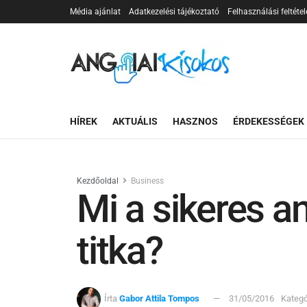
Média ajánlat
Adatkezelési tájékoztató
Felhasználási feltétel
HÍREK
AKTUÁLIS
HASZNOS
ÉRDEKESSÉGEK
Kezdőoldal
Business
Mi a sikeres an
titka?
Írta
Gabor Attila Tompos
31/05/2016
Kategó