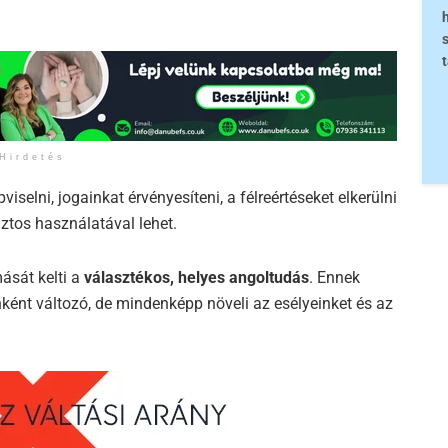
Hirdetés
selni, jogainkat érvényesíteni, a félreértéseket elkerülni
ztos használatával lehet.
sát kelti a
választékos, helyes angoltudás
. Ennek
ént változó, de mindenképp növeli az esélyeinket és az