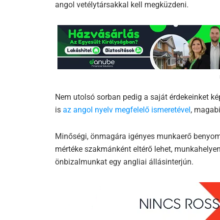
angol vetélytársakkal kell megküzdeni.
Nem utolsó sorban pedig a saját érdekeinket képvi
is
az angol nyelv megfelelő ismeretével
, magabi
Minőségi, önmagára igényes munkaerő benyomá
mértéke szakmánként eltérő lehet, munkahelyenk
önbizalmunkat egy angliai állásinterjún.