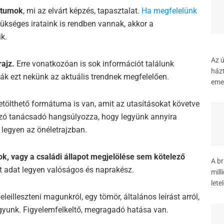
ntumok
, mi az elvárt képzés, tapasztalat.
Ha megfelelünk
zükséges irataink is rendben vannak, akkor a
k.
Az ú
ajz.
Erre vonatkozóan is sok információt találunk
házt
ják ezt nekünk az aktuális trendnek megfelelően.
emel
etölthető formátuma is van, amit az utasításokat követve
kozó tanácsadó hangsúlyozza, hogy legyünk annyira
 legyen az önéletrajzban.
ok, vagy a családi állapot megjelölése sem kötelező
A br
tt adat legyen valóságos és naprakész.
mill
lete
leilleszteni magunkról, egy tömör, általános leírást arról,
gyunk. Figyelemfelkeltő, megragadó hatása van.