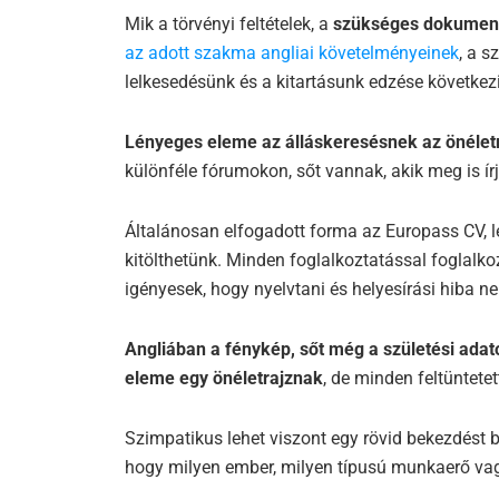
Mik a törvényi feltételek, a
szükséges dokume
az adott szakma angliai követelményeinek
, a s
lelkesedésünk és a kitartásunk edzése következi
Lényeges eleme az álláskeresésnek az önéletr
különféle fórumokon, sőt vannak, akik meg is ír
Általánosan elfogadott forma az Europass CV, l
kitölthetünk. Minden foglalkoztatással foglal
igényesek, hogy nyelvtani és helyesírási hiba ne
Angliában a fénykép, sőt még a születési adat
eleme egy önéletrajznak
, de minden feltüntete
Szimpatikus lehet viszont egy rövid bekezdést be
hogy milyen ember, milyen típusú munkaerő va