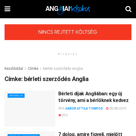
Hirdetés
Kezdőoldal
Címke
bérleti szerződés Anglia
Címke:
bérleti szerződés Anglia
Bérleti díjak Angliában: egy új
AKTUÁLIS
törvény, ami a bérlőknek kedvez
ÍRTA
GABOR ATTILA TOMPOS
28/08/2019
930
7 dolog, amire figyelj, mielőtt