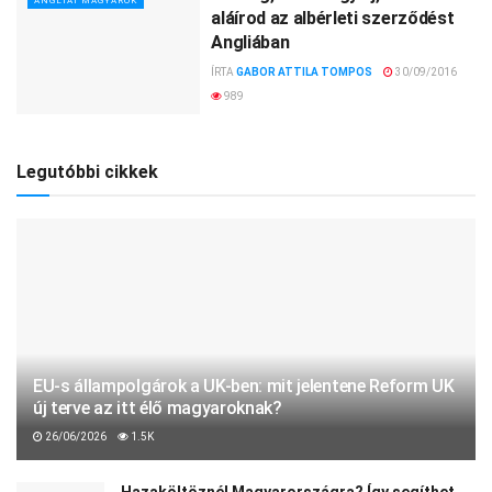
ANGLIAI MAGYAROK
aláírod az albérleti szerződést
Angliában
ÍRTA
GABOR ATTILA TOMPOS
30/09/2016
989
Legutóbbi cikkek
EU-s állampolgárok a UK-ben: mit jelentene Reform UK
új terve az itt élő magyaroknak?
26/06/2026
1.5K
Hazaköltöznél Magyarországra? Így segíthet