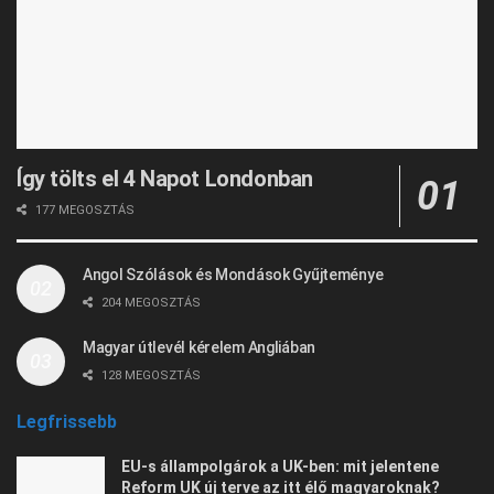
Így tölts el 4 Napot Londonban
177 MEGOSZTÁS
Angol Szólások és Mondások Gyűjteménye
204 MEGOSZTÁS
Magyar útlevél kérelem Angliában
128 MEGOSZTÁS
Legfrissebb
EU-s állampolgárok a UK-ben: mit jelentene
Reform UK új terve az itt élő magyaroknak?