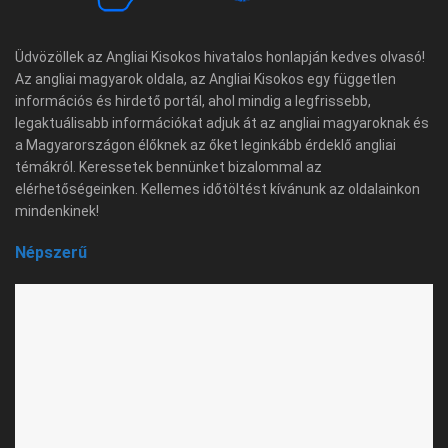
Üdvözöllek az Angliai Kisokos hivatalos honlapján kedves olvasó!
Az angliai magyarok oldala, az Angliai Kisokos egy független
információs és hirdető portál, ahol mindig a legfrissebb,
legaktuálisabb információkat adjuk át az angliai magyaroknak és
a Magyarországon élőknek az őket leginkább érdeklő angliai
témákról. Keressetek bennünket bizalommal az
elérhetőségeinken. Kellemes időtöltést kívánunk az oldalainkon
mindenkinek!
Népszerű