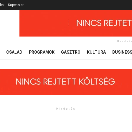
lek
Kapcsolat
Hirdet
CSALÁD
PROGRAMOK
GASZTRO
KULTÚRA
BUSINES
Hirdetés