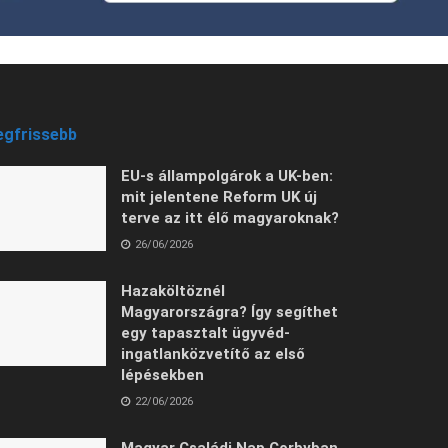
egfrissebb
EU-s állampolgárok a UK-ben:
mit jelentene Reform UK új
terve az itt élő magyaroknak?
26/06/2026
Hazaköltöznél
Magyarországra? Így segíthet
egy tapasztalt ügyvéd-
ingatlanközvetítő az első
lépésekben
22/06/2026
Magyar Családi Nap Corbyban