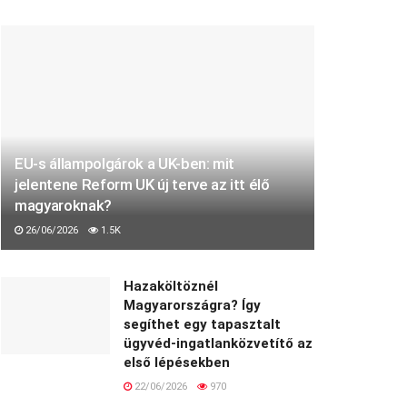
EU-s állampolgárok a UK-ben: mit
jelentene Reform UK új terve az itt élő
magyaroknak?
26/06/2026
1.5K
Hazaköltöznél
Magyarországra? Így
segíthet egy tapasztalt
ügyvéd-ingatlanközvetítő az
első lépésekben
22/06/2026
970