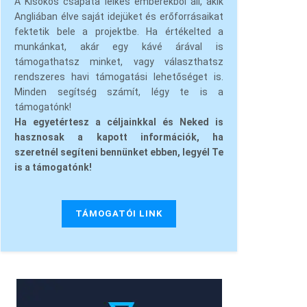
A Kisokos csapata lelkes emberekből áll, akik
Angliában élve saját idejüket és erőforrásaikat
fektetik bele a projektbe. Ha értékelted a
munkánkat, akár egy kávé árával is
támogathatsz minket, vagy választhatsz
rendszeres havi támogatási lehetőséget is.
Minden segítség számít, légy te is a
támogatónk!
Ha egyetértesz a céljainkkal és Neked is
hasznosak a kapott információk, ha
szeretnél segíteni bennünket ebben, legyél Te
is a támogatónk!
TÁMOGATÓI LINK