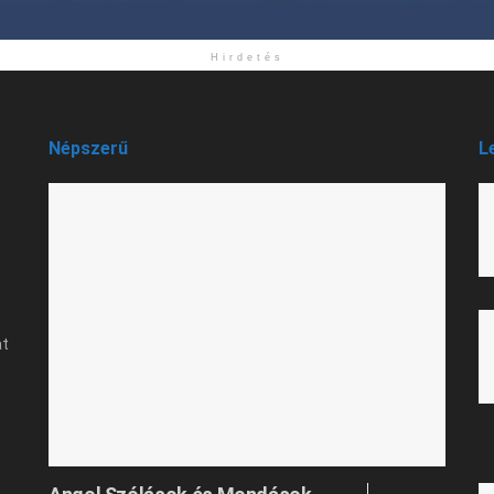
Hirdetés
Népszerű
L
at