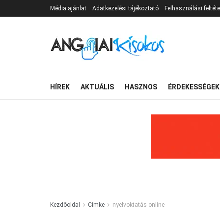
Média ajánlat
Adatkezelési tájékoztató
Felhasználási feltéte
HÍREK
AKTUÁLIS
HASZNOS
ÉRDEKESSÉGEK
Kezdőoldal
Címke
nyelvoktatás online