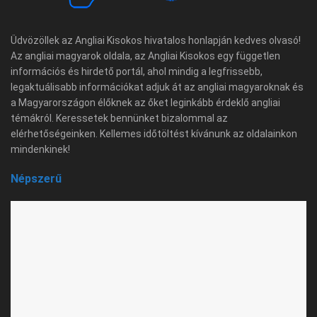
Üdvözöllek az Angliai Kisokos hivatalos honlapján kedves olvasó!
Az angliai magyarok oldala, az Angliai Kisokos egy független
információs és hirdető portál, ahol mindig a legfrissebb,
legaktuálisabb információkat adjuk át az angliai magyaroknak és
a Magyarországon élőknek az őket leginkább érdeklő angliai
témákról. Keressetek bennünket bizalommal az
elérhetőségeinken. Kellemes időtöltést kívánunk az oldalainkon
mindenkinek!
Népszerű