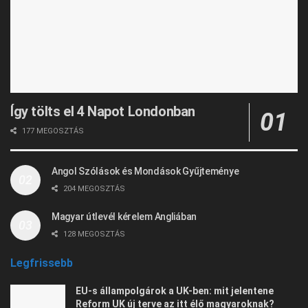
Így tölts el 4 Napot Londonban
177 MEGOSZTÁS
Angol Szólások és Mondások Gyűjteménye
204 MEGOSZTÁS
Magyar útlevél kérelem Angliában
128 MEGOSZTÁS
Legfrissebb
EU-s állampolgárok a UK-ben: mit jelentene
Reform UK új terve az itt élő magyaroknak?