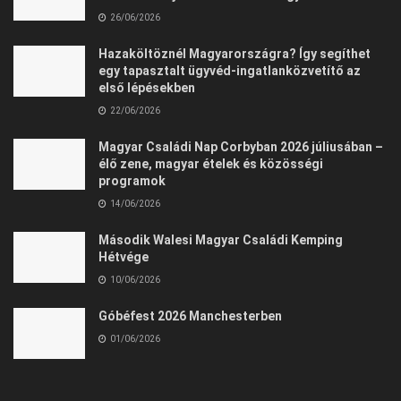
26/06/2026
Hazaköltöznél Magyarországra? Így segíthet
egy tapasztalt ügyvéd-ingatlanközvetítő az
első lépésekben
22/06/2026
Magyar Családi Nap Corbyban 2026 júliusában –
élő zene, magyar ételek és közösségi
programok
14/06/2026
Második Walesi Magyar Családi Kemping
Hétvége
10/06/2026
Góbéfest 2026 Manchesterben
01/06/2026