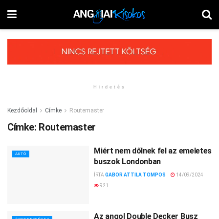
Hirdetés
Kezdőoldal
Címke
Routemaster
Címke:
Routemaster
Miért nem dőlnek fel az emeletes
AUTÓ
buszok Londonban
ÍRTA
GABOR ATTILA TOMPOS
14/09/2024
921
Az angol Double Decker Busz