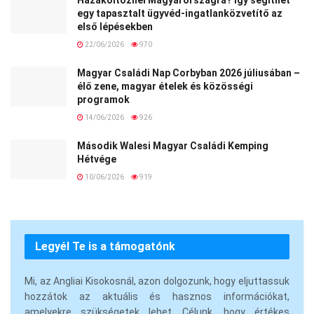
egy tapasztalt ügyvéd-ingatlanközvetítő az
első lépésekben
22/06/2026
970
Magyar Családi Nap Corbyban 2026 júliusában –
élő zene, magyar ételek és közösségi
programok
14/06/2026
926
Második Walesi Magyar Családi Kemping
Hétvége
10/06/2026
919
Legyél Te is a támogatónk
Mi, az Angliai Kisokosnál, azon dolgozunk, hogy eljuttassuk
hozzátok az aktuális és hasznos információkat,
amelyekre szükségetek lehet. Célunk, hogy értékes