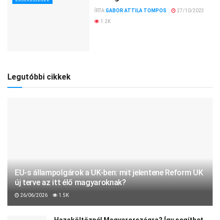
ÉRDEKESSÉGEK
ÍRTA
GABOR ATTILA TOMPOS
27/10/2023
1.2K
Legutóbbi cikkek
EU-s állampolgárok a UK-ben: mit jelentene Reform UK
új terve az itt élő magyaroknak?
26/06/2026
1.5K
Hazaköltöznél Magyarországra? Így segíthet