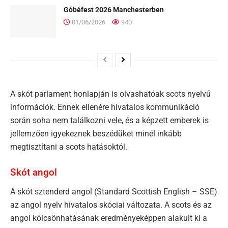
Góbéfest 2026 Manchesterben
01/06/2026
940
A skót parlament honlapján is olvashatóak scots nyelvű
információk. Ennek ellenére hivatalos kommunikáció
során soha nem találkozni vele, és a képzett emberek is
jellemzően igyekeznek beszédüket minél inkább
megtisztítani a scots hatásoktól.
Skót angol
A skót sztenderd angol (Standard Scottish English – SSE)
az angol nyelv hivatalos skóciai változata. A scots és az
angol kölcsönhatásának eredményeképpen alakult ki a