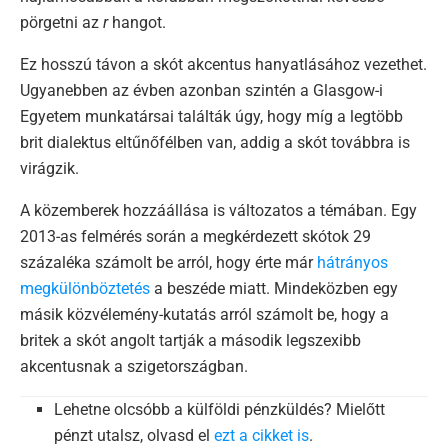
pörgetni az
r
hangot.
Ez hosszú távon a skót akcentus hanyatlásához vezethet.
Ugyanebben az évben azonban szintén a Glasgow-i
Egyetem munkatársai találták úgy, hogy míg a legtöbb
brit dialektus eltűnőfélben van, addig a skót továbbra is
virágzik.
A közemberek hozzáállása is változatos a témában. Egy
2013-as felmérés során a megkérdezett skótok 29
százaléka számolt be arról, hogy érte már
hátrányos
megkülönböztetés
a beszéde miatt. Mindeközben egy
másik közvélemény-kutatás arról számolt be, hogy a
britek a skót angolt tartják a második legszexibb
akcentusnak a szigetországban.
Lehetne olcsóbb a külföldi pénzküldés? Mielőtt
pénzt utalsz, olvasd el
ezt a cikket is
.