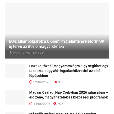
EU-s állampolgárok a UK-ben: mit jelentene Reform UK
új terve az itt élő magyaroknak?
26/06/2026
1.5k
Hazaköltöznél Magyarországra? Így segíthet egy
tapasztalt ügyvéd-ingatlanközvetítő az első
lépésekben
22/06/2026
970
Magyar Családi Nap Corbyban 2026 júliusában –
élő zene, magyar ételek és közösségi programok
14/06/2026
926
Második Walesi Magyar Családi Kemping