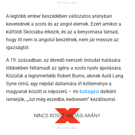
Hirdetés
A legtöbb ember beszédében változatos arányban
keverednek a scots és az angol elemek. Ezért amikor a
külföldi Skóciába érkezik, és az a benyomása támad,
hogy itt nem is angolul beszélnek, nem jár messze az
igazságtól.
A 19. században, az ébredő nemzeti öntudat hatására
többekben feltámadt az igény a scots nyelv ápolására.
Közülük a legismertebb Robert Burns, akinek Auld Lang
Syne című, egy népdal dallamára írt költeménye a
magyarok között is népszerű – mi
ballagási
dalként
ismerjük, „Jut még eszedbe, kedvesem” kezdősorral.
Hirdetés