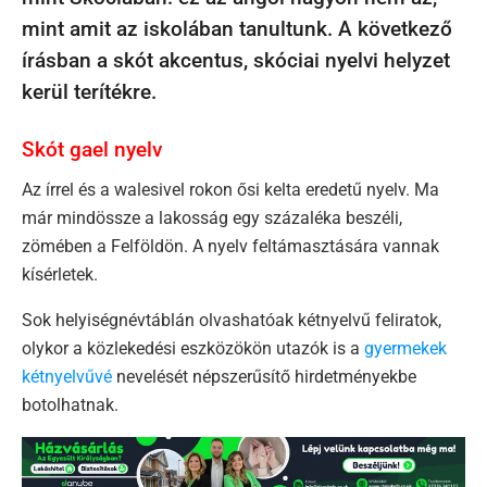
mint amit az iskolában tanultunk. A következő
írásban a skót akcentus, skóciai nyelvi helyzet
kerül terítékre.
Skót gael nyelv
Az írrel és a walesivel rokon ősi kelta eredetű nyelv. Ma
már mindössze a lakosság egy százaléka beszéli,
zömében a Felföldön. A nyelv feltámasztására vannak
kísérletek.
Sok helyiségnévtáblán olvashatóak kétnyelvű feliratok,
olykor a közlekedési eszközökön utazók is a
gyermekek
kétnyelvűvé
nevelését népszerűsítő hirdetményekbe
botolhatnak.