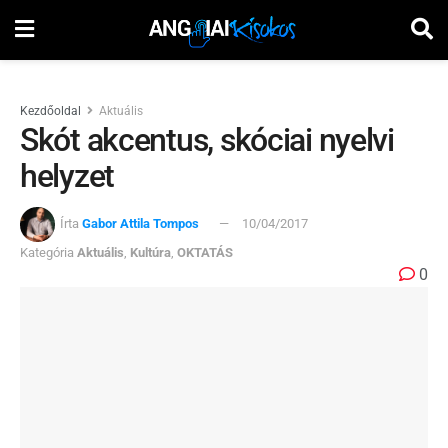
Kezdőoldal
Aktuális
Skót akcentus, skóciai nyelvi
helyzet
Írta
Gabor Attila Tompos
10/04/2017
Kategória
Aktuális
,
Kultúra
,
OKTATÁS
0