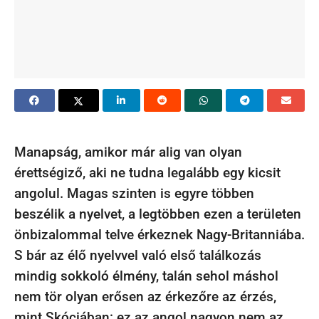
Manapság, amikor már alig van olyan
érettségiző, aki ne tudna legalább egy kicsit
angolul. Magas szinten is egyre többen
beszélik a nyelvet, a legtöbben ezen a területen
önbizalommal telve érkeznek Nagy-Britanniába.
S bár az élő nyelvvel való első találkozás
mindig sokkoló élmény, talán sehol máshol
nem tör olyan erősen az érkezőre az érzés,
mint Skóciában: ez az angol nagyon nem az,