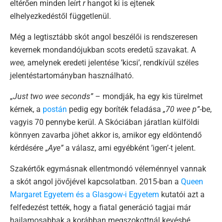
eltérően minden leírt
r
hangot ki is ejtenek
elhelyezkedéstől függetlenül.
Még a legtisztább skót angol beszélői is rendszeresen
kevernek mondandójukban scots eredetű szavakat. A
wee,
amelynek eredeti jelentése ’kicsi’, rendkívül széles
jelentéstartományban használható.
„
Just two wee seconds”
– mondják, ha egy kis türelmet
kérnek, a
postán
pedig egy boríték feladása
„70 wee p”
-be,
vagyis 70 pennybe kerül. A Skóciában járatlan külföldi
könnyen zavarba jöhet akkor is, amikor egy eldöntendő
kérdésére „
Aye”
a válasz, ami egyébként ’igen’-t jelent.
Szakértők egymásnak ellentmondó véleménnyel vannak
a skót angol jövőjével kapcsolatban. 2015-ban a
Queen
Margaret Egyetem és a Glasgow-i Egyetem
kutatói azt a
felfedezést tették, hogy a fiatal generáció tagjai már
hajlamosabbak a korábban megszokottnál kevésbé