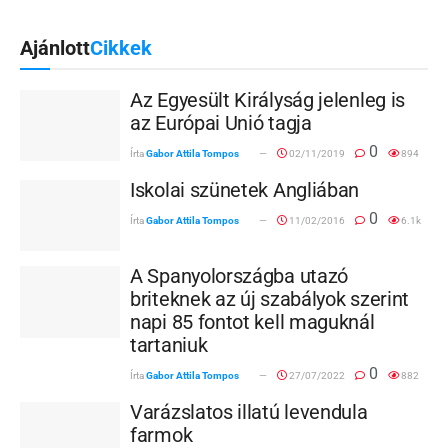
Ajánlott
Cikkek
Az Egyesült Királyság jelenleg is
az Európai Unió tagja
0
Írta
Gabor Attila Tompos
02/11/2019
894
Iskolai szünetek Angliában
0
Írta
Gabor Attila Tompos
11/02/2016
6.1k
A Spanyolországba utazó
briteknek az új szabályok szerint
napi 85 fontot kell maguknál
tartaniuk
0
Írta
Gabor Attila Tompos
27/07/2022
882
Varázslatos illatú levendula
farmok