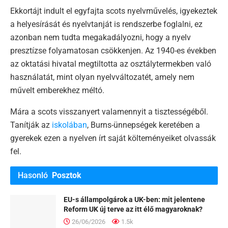
Ekkortájt indult el egyfajta scots nyelvművelés, igyekeztek
a helyesírását és nyelvtanját is rendszerbe foglalni, ez
azonban nem tudta megakadályozni, hogy a nyelv
presztízse folyamatosan csökkenjen. Az 1940-es években
az oktatási hivatal megtiltotta az osztálytermekben való
használatát, mint olyan nyelvváltozatét, amely nem
művelt emberekhez méltó.
Mára a scots visszanyert valamennyit a tisztességéből.
Tanítják az
iskolában
, Burns-ünnepségek keretében a
gyerekek ezen a nyelven írt saját költeményeiket olvassák
fel.
Hasonló
Posztok
EU-s állampolgárok a UK-ben: mit jelentene
Reform UK új terve az itt élő magyaroknak?
26/06/2026
1.5k