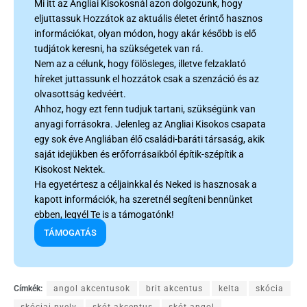
Mi itt az Angliai Kisokosnál azon dolgozunk, hogy
eljuttassuk Hozzátok az aktuális életet érintő hasznos
információkat, olyan módon, hogy akár később is elő
tudjátok keresni, ha szükségetek van rá.
Nem az a célunk, hogy fölösleges, illetve felzaklató
híreket juttassunk el hozzátok csak a szenzáció és az
olvasottság kedvéért.
Ahhoz, hogy ezt fenn tudjuk tartani, szükségünk van
anyagi forrásokra. Jelenleg az Angliai Kisokos csapata
egy sok éve Angliában élő családi-baráti társaság, akik
saját idejükben és erőforrásaikból építik-szépítik a
Kisokost Nektek.
Ha egyetértesz a céljainkkal és Neked is hasznosak a
kapott információk, ha szeretnél segíteni bennünket
ebben, legyél Te is a támogatónk!
TÁMOGATÁS
Címkék:
angol akcentusok
brit akcentus
kelta
skócia
skóciai nyelv
skót akcentus
skót angol