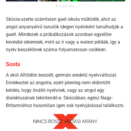
Hirdetés
Skócia-szerte számtalan gael iskola működik, ahol az
angol anyanyelvű tanulók idegen nyelvként tanulhatják a
gaelt. Mindezek a próbálkozások azonban egyelőre
kevésbé sikeresek, mint az ír vagy a walesi példák, így a
nyelv beszélőinek száma folyamatosan csökken.
Scots
A skót Alföldön beszélt, germán eredetű nyelvváltozat.
Emlékeztet az angolra, ezért jelenleg nem eldöntött
kérdés, hogy önálló nyelvnek, vagy az angol egy
dialektusának tekintendő-e. Skóciában, egész Nagy-
Britanniához hasonlóan igen sok nyelvjárással találkozni.