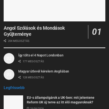
Angol Szólások és Mondások
Gyűjteménye
204 MEGOSZTÁS
Így tölts el 4 Napot Londonban
177 MEGOSZTÁS
Magyar útlevél kérelem Angliában
128 MEGOSZTÁS
Legfrissebb
EU-s állampolgárok a UK-ben: mit jelentene
Reform UK új terve az itt élő magyaroknak?
26/06/2026