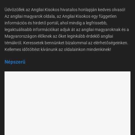
Üdvözöllek az Angliai Kisokos hivatalos honlapján kedves olvasó!
Az angliai magyarok oldala, az Angliai Kisokos egy független
információs és hirdető portál, ahol mindig a legfrissebb,
legaktuálisabb információkat adjuk át az angliai magyaroknak és a
Magyarországon élőknek az őket leginkább érdeklő angliai
témákról. Keressetek bennünket bizalommal az elérhetőségeinken.
Kellemes időtöltést kívánunk az oldalainkon mindenkinek!
Népszerű