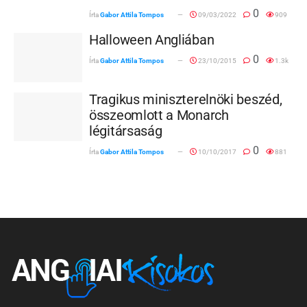
0
Írta
Gabor Attila Tompos
09/03/2022
909
Halloween Angliában
0
Írta
Gabor Attila Tompos
23/10/2015
1.3k
Tragikus miniszterelnöki beszéd,
összeomlott a Monarch
légitársaság
0
Írta
Gabor Attila Tompos
10/10/2017
881