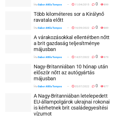
0
Írta
Gabor Attila Tompos
11/04/2015
899
Több kilométeres sor a Királynő
ravatala előtt
0
Írta
Gabor Attila Tompos
16/09/2022
889
A várakozásokkal ellentétben nőtt
a brit gazdaság teljesítménye
májusban
0
Írta
Gabor Attila Tompos
14/07/2022
879
Nagy-Britanniában 10 hónap után
először nőtt az autógyártás
májusban
0
Írta
Gabor Attila Tompos
05/07/2022
877
A Nagy-Britanniában letelepedett
EU-állampolgárok ukrajnai rokonai
is kérhetnek brit családegyesítési
vízumot