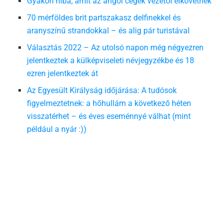
Gyakori hiba, amit az angol cégek vezetői elkövetnek
70 mérföldes brit partszakasz delfinekkel és
aranyszínű strandokkal – és alig pár turistával
Választás 2022 – Az utolsó napon még négyezren
jelentkeztek a külképviseleti névjegyzékbe és 18
ezren jelentkeztek át
Az Egyesült Királyság időjárása: A tudósok
figyelmeztetnek: a hőhullám a következő héten
visszatérhet – és éves eseménnyé válhat (mint
például a nyár :))