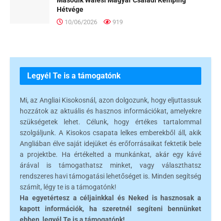
Hétvége
10/06/2026
919
Legyél Te is a támogatónk
Mi, az Angliai Kisokosnál, azon dolgozunk, hogy eljuttassuk
hozzátok az aktuális és hasznos információkat, amelyekre
szükségetek lehet. Célunk, hogy értékes tartalommal
szolgáljunk. A Kisokos csapata lelkes emberekből áll, akik
Angliában élve saját idejüket és erőforrásaikat fektetik bele
a projektbe. Ha értékelted a munkánkat, akár egy kávé
árával is támogathatsz minket, vagy választhatsz
rendszeres havi támogatási lehetőséget is. Minden segítség
számít, légy te is a támogatónk!
Ha egyetértesz a céljainkkal és Neked is hasznosak a
kapott információk, ha szeretnél segíteni bennünket
ebben, legyél Te is a támogatónk!