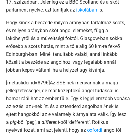
17. században. Jelenleg ez a BBC Scotland és a skót
parlament nyelve, ezt tanítják az
iskolában
is.
Hogy kinek a beszéde milyen arányban tartalmaz scots,
és milyen arányban skót angol elemeket, függ a
lakóhelytől és a műveltségi foktól. Glasgow-ban sokkal
erősebb a scots hatás, mint a tőle alig 60 km-re fekvő
Edinburgh-ban. Minél tanultabb valaki, annál inkább
közelít a beszéde az angolhoz, vagy legalább annál
jobban képes váltani, ha a helyzet úgy kívánja.
[metaslider id=8796]Az SSE-nek megvannak a maga
jellegzetességei, de már középfokú angol tudással is
hamar ráállhat az ember füle. Egyik legjellemzőbb vonása
az e-zés: az
i
-nek írt, és a sztenderd angolban
i
-nek is
ejtett hangokból az
e
valamelyik árnyalata válik. Így lesz
a
pig
-ből ’peg’, a
different
-ből ’defferent’. Rotikus
nyelvváltozat, ami azt jelenti, hogy az
oxfordi
angoltól