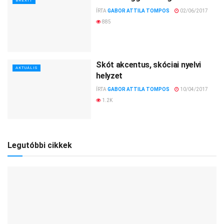
BREXIT
ÍRTA
GABOR ATTILA TOMPOS
02/06/2017
885
Skót akcentus, skóciai nyelvi
AKTUÁLIS
helyzet
ÍRTA
GABOR ATTILA TOMPOS
10/04/2017
1.2K
Legutóbbi cikkek