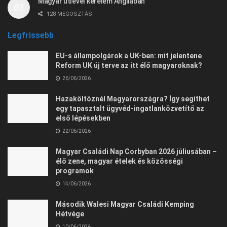
Magyar útlevél kérelem Angliában
128 MEGOSZTÁS
Legfrissebb
EU-s állampolgárok a UK-ben: mit jelentene
Reform UK új terve az itt élő magyaroknak?
26/06/2026
Hazaköltöznél Magyarországra? Így segíthet
egy tapasztalt ügyvéd-ingatlanközvetítő az
első lépésekben
22/06/2026
Magyar Családi Nap Corbyban 2026 júliusában –
élő zene, magyar ételek és közösségi
programok
14/06/2026
Második Walesi Magyar Családi Kemping
Hétvége
10/06/2026