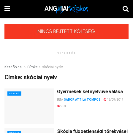
Hirdetés
Kezdőoldal
Címke
skóciai nyelv
Címke:
skóciai nyelv
Gyermekek kétnyelvűvé válása
CSALÁD
ÍRTA
GABOR ATTILA TOMPOS
16/09/2017
908
Skócia függetlenségi törekvései