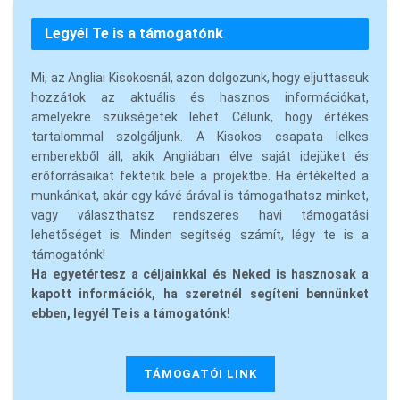
Legyél Te is a támogatónk
Mi, az Angliai Kisokosnál, azon dolgozunk, hogy eljuttassuk
hozzátok az aktuális és hasznos információkat,
amelyekre szükségetek lehet. Célunk, hogy értékes
tartalommal szolgáljunk. A Kisokos csapata lelkes
emberekből áll, akik Angliában élve saját idejüket és
erőforrásaikat fektetik bele a projektbe. Ha értékelted a
munkánkat, akár egy kávé árával is támogathatsz minket,
vagy választhatsz rendszeres havi támogatási
lehetőséget is. Minden segítség számít, légy te is a
támogatónk!
Ha egyetértesz a céljainkkal és Neked is hasznosak a
kapott információk, ha szeretnél segíteni bennünket
ebben, legyél Te is a támogatónk!
TÁMOGATÓI LINK