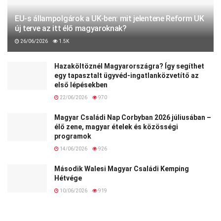
EU-s állampolgárok a UK-ben: mit jelentene Reform UK
új terve az itt élő magyaroknak?
26/06/2026
1.5K
Hazaköltöznél Magyarországra? Így segíthet
egy tapasztalt ügyvéd-ingatlanközvetítő az
első lépésekben
22/06/2026
970
Magyar Családi Nap Corbyban 2026 júliusában –
élő zene, magyar ételek és közösségi
programok
14/06/2026
926
Második Walesi Magyar Családi Kemping
Hétvége
10/06/2026
919