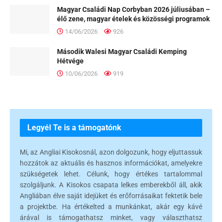
Magyar Családi Nap Corbyban 2026 júliusában –
élő zene, magyar ételek és közösségi programok
14/06/2026
926
Második Walesi Magyar Családi Kemping
Hétvége
10/06/2026
919
Legyél Te is a támogatónk
Mi, az Angliai Kisokosnál, azon dolgozunk, hogy eljuttassuk
hozzátok az aktuális és hasznos információkat, amelyekre
szükségetek lehet. Célunk, hogy értékes tartalommal
szolgáljunk. A Kisokos csapata lelkes emberekből áll, akik
Angliában élve saját idejüket és erőforrásaikat fektetik bele
a projektbe. Ha értékelted a munkánkat, akár egy kávé
árával is támogathatsz minket, vagy választhatsz