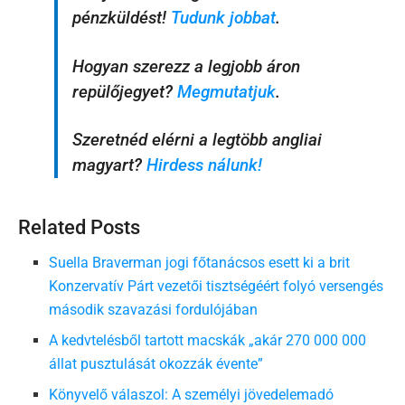
pénzküldést!
Tudunk jobbat
.
Hogyan szerezz a legjobb áron
repülőjegyet?
Megmutatjuk
.
Szeretnéd elérni a legtöbb angliai
magyart?
Hirdess nálunk!
Related Posts
Suella Braverman jogi főtanácsos esett ki a brit
Konzervatív Párt vezetői tisztségéért folyó versengés
második szavazási fordulójában
A kedvtelésből tartott macskák „akár 270 000 000
állat pusztulását okozzák évente”
Könyvelő válaszol: A személyi jövedelemadó