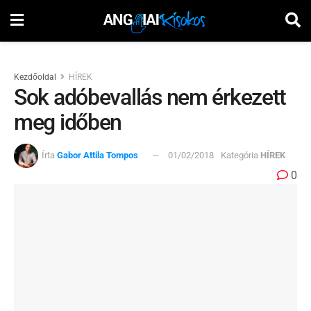
Kezdőoldal
HÍREK
Sok adóbevallás nem érkezett
meg időben
Írta
Gabor Attila Tompos
01/02/2018
Kategória
HÍREK
0