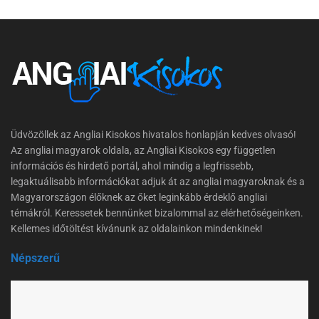
Üdvözöllek az Angliai Kisokos hivatalos honlapján kedves olvasó!
Az angliai magyarok oldala, az Angliai Kisokos egy független
információs és hirdető portál, ahol mindig a legfrissebb,
legaktuálisabb információkat adjuk át az angliai magyaroknak és a
Magyarországon élőknek az őket leginkább érdeklő angliai
témákról. Keressetek bennünket bizalommal az elérhetőségeinken.
Kellemes időtöltést kívánunk az oldalainkon mindenkinek!
Népszerű