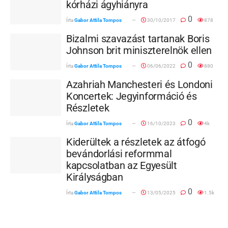
kórházi ágyhiányra
0
Írta
Gabor Attila Tompos
30/10/2017
878
Bizalmi szavazást tartanak Boris
Johnson brit miniszterelnök ellen
0
Írta
Gabor Attila Tompos
06/06/2022
880
Azahriah Manchesteri és Londoni
Koncertek: Jegyinformáció és
Részletek
0
Írta
Gabor Attila Tompos
16/10/2023
4k
Kiderültek a részletek az átfogó
bevándorlási reformmal
kapcsolatban az Egyesült
Királyságban
0
Írta
Gabor Attila Tompos
13/05/2025
1.5k