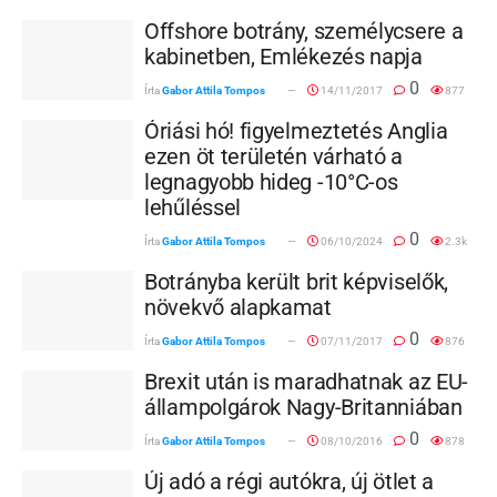
Offshore botrány, személycsere a
kabinetben, Emlékezés napja
0
Írta
Gabor Attila Tompos
14/11/2017
877
Óriási hó! figyelmeztetés Anglia
ezen öt területén várható a
legnagyobb hideg -10°C-os
lehűléssel
0
Írta
Gabor Attila Tompos
06/10/2024
2.3k
Botrányba került brit képviselők,
növekvő alapkamat
0
Írta
Gabor Attila Tompos
07/11/2017
876
Brexit után is maradhatnak az EU-
állampolgárok Nagy-Britanniában
0
Írta
Gabor Attila Tompos
08/10/2016
878
Új adó a régi autókra, új ötlet a