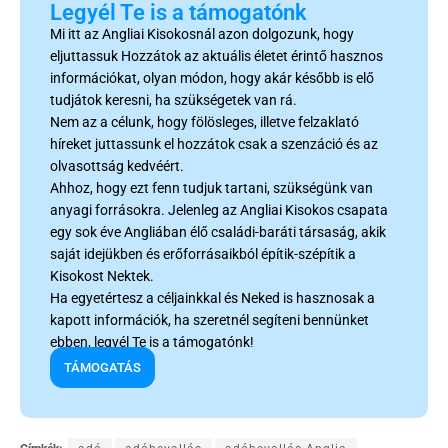
Legyél Te is a támogatónk
Mi itt az Angliai Kisokosnál azon dolgozunk, hogy
eljuttassuk Hozzátok az aktuális életet érintő hasznos
információkat, olyan módon, hogy akár később is elő
tudjátok keresni, ha szükségetek van rá.
Nem az a célunk, hogy fölösleges, illetve felzaklató
híreket juttassunk el hozzátok csak a szenzáció és az
olvasottság kedvéért.
Ahhoz, hogy ezt fenn tudjuk tartani, szükségünk van
anyagi forrásokra. Jelenleg az Angliai Kisokos csapata
egy sok éve Angliában élő családi-baráti társaság, akik
saját idejükben és erőforrásaikból építik-szépítik a
Kisokost Nektek.
Ha egyetértesz a céljainkkal és Neked is hasznosak a
kapott információk, ha szeretnél segíteni bennünket
ebben, legyél Te is a támogatónk!
TÁMOGATÁS