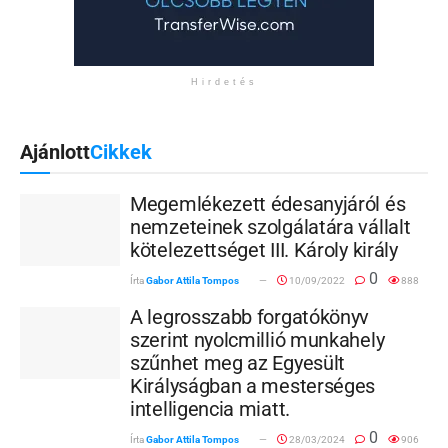
Hirdetés
Ajánlott
Cikkek
Megemlékezett édesanyjáról és
nemzeteinek szolgálatára vállalt
kötelezettséget III. Károly király
0
Írta
Gabor Attila Tompos
10/09/2022
888
A legrosszabb forgatókönyv
szerint nyolcmillió munkahely
szűnhet meg az Egyesült
Királyságban a mesterséges
intelligencia miatt.
0
Írta
Gabor Attila Tompos
28/03/2024
906