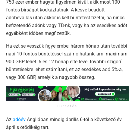
750 ezer ember hagyta figyelmen kívül, akik most 100
fontos bírságot kockáztatnak. A késve beadott
adóbevallás után akkor is kell büntetést fizetni, ha nincs
befizetendő adónk vagy TB-nk, vagy ha az esedékes adót
egyébként időben megfizettük.
Ha ezt se vesszük figyelembe, három hónap után további
napi 10 fontos büntetéssel számolhatunk, ami maximum
900 GBP lehet. 6 és 12 hónap elteltével további szigorú
büntetésekre lehet számítani, ez az esedékes adó 5%-a,
vagy 300 GBP, amelyik a nagyobb összeg.
Hirdetés
Az
adóév
Angliában mindig április 6-tól a következő év
április ötödikéig tart.