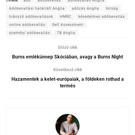
Címkék:
adó
adóbevallás
adóbevallás Anglia
Adóbevallási határidő Anglia
adózás Anglia
bírság
hiányzó adóbevallások
HMRC
késedelmes adóbevallás
online adóbevallás
Self Assessment
személyi adóbevallás
TB Anglia
Előző cikk
Burns emlékünnep Skóciában, avagy a Burns Night
Következő cikk
Hazamentek a kelet-európaiak, a földeken rothad a
termés