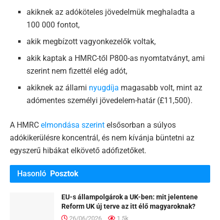
akiknek az adóköteles jövedelmük meghaladta a
100 000 fontot,
akik megbízott vagyonkezelők voltak,
akik kaptak a HMRC-től P800-as nyomtatványt, ami
szerint nem fizettél elég adót,
akiknek az állami
nyugdíja
magasabb volt, mint az
adómentes személyi jövedelem-határ (£11,500).
A HMRC
elmondása szerint
elsősorban a súlyos
adókikerülésre koncentrál, és nem kívánja büntetni az
egyszerű hibákat elkövető adófizetőket.
Hasonló
Posztok
EU-s állampolgárok a UK-ben: mit jelentene
Reform UK új terve az itt élő magyaroknak?
26/06/2026
1.5k