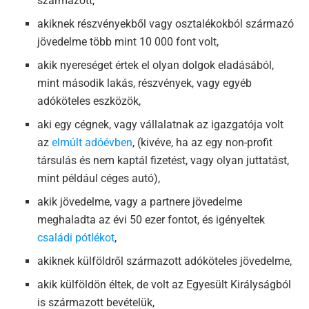
származott,
akiknek részvényekből vagy osztalékokból származó
jövedelme több mint 10 000 font volt,
akik nyereséget értek el olyan dolgok eladásából,
mint második lakás, részvények, vagy egyéb
adóköteles eszközök,
aki egy cégnek, vagy vállalatnak az igazgatója volt
az
elmúlt adóévben
, (kivéve, ha az egy non-profit
társulás és nem kaptál fizetést, vagy olyan juttatást,
mint például céges autó),
akik jövedelme, vagy a partnere jövedelme
meghaladta az évi 50 ezer fontot, és igényeltek
családi pótlékot
,
akiknek külföldről származott adóköteles jövedelme,
akik külföldön éltek, de volt az Egyesült Királyságból
is származott bevételük,