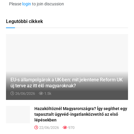
Please
login
to join discussion
Legutóbbi cikkek
EU-s állampolgárok a UK-ben: mit jelentene Reform UK
új terve az itt élő magyaroknak?
26/06/2026
1.5k
Hazaköltöznél Magyarországra? Így segíthet egy
tapasztalt ügyvéd-ingatlanközvetítő az első
lépésekben
22/06/2026
970