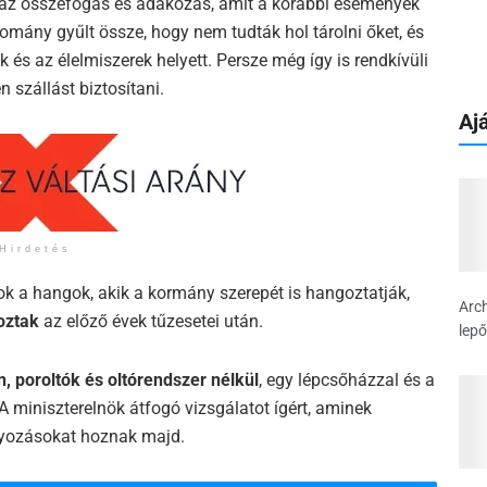
 az összefogás és adakozás, amit a korábbi események
omány gyűlt össze, hogy nem tudták hol tárolni őket, és
és az élelmiszerek helyett. Persze még így is rendkívüli
n szállást biztosítani.
Ajá
Hirdetés
k a hangok, akik a kormány szerepét is hangoztatják,
Arch
oztak
az előző évek tűzesetei után.
lepő
 poroltók és oltórendszer nélkül
, egy lépcsőházzal és a
 miniszterelnök átfogó vizsgálatot ígért, aminek
lyozásokat hoznak majd.