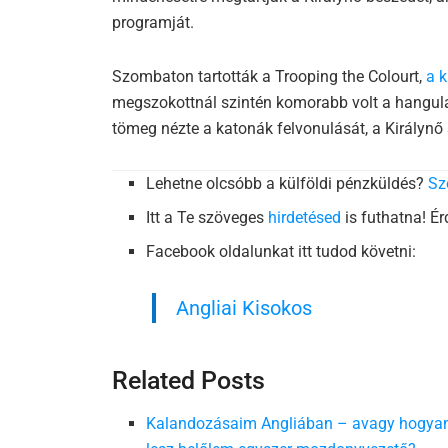
programját.
Szombaton tartották a Trooping the Colourt,
a k
megszokottnál szintén komorabb volt a hangulat
tömeg nézte a katonák felvonulását, a Királynő 
Lehetne olcsóbb a külföldi pénzküldés?
Sz
Itt a Te szöveges
hirdetésed
is futhatna! É
Facebook oldalunkat itt tudod követni:
Angliai Kisokos
Related Posts
Kalandozásaim Angliában – avagy hogya