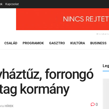
ek
Kapcsolat
Hirdet
CSALÁD
PROGRAMOK
GASZTRO
KULTÚRA
BUSINESS
Leg
háztűz, forrongó
atag kormány
0
ria
HÍREK