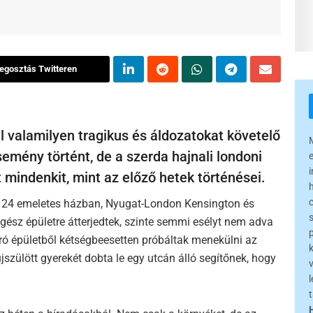
egosztás Twitteren
el valamilyen tragikus és áldozatokat követelő
mény történt, de a szerda hajnali londoni
 mindenkit, mint az előző hetek történései.
vű 24 emeletes házban, Nyugat-London Kensington és
egész épületre átterjedtek, szinte semmi esélyt nem adva
író épületből kétségbeesetten próbáltak menekülni az
újszülött gyerekét dobta le egy utcán álló segítőnek, hogy
l