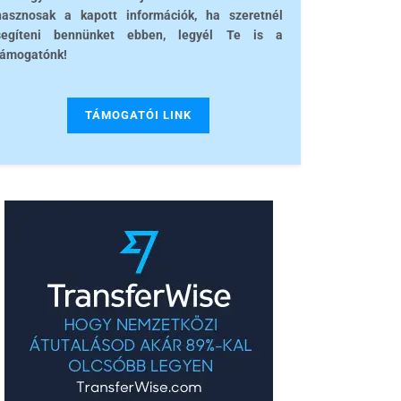
hasznosak a kapott információk, ha szeretnél
segíteni bennünket ebben, legyél Te is a
támogatónk!
TÁMOGATÓI LINK