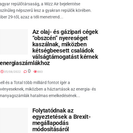
gyar repülőtársaság, a Wizz Air bejelentése
színűleg népszerű lesz a gyakran repülők körében.
ber 29-től, azaz a téli menetrend...
Az olaj- és gázipari cégek
“obszcén” nyereséget
kaszálnak, miközben
kétségbeesett családok
válságtámogatást kérnek
 energiaszámlákhoz
0
05/08/2022
883
ell és a Total több milliárd fontot ígér a
vényeseknek, miközben a háztartások az energia- és
manyagszámlák hatalmas emelkedésének...
Folytatódnak az
egyeztetések a Brexit-
megállapodás
módosításáról