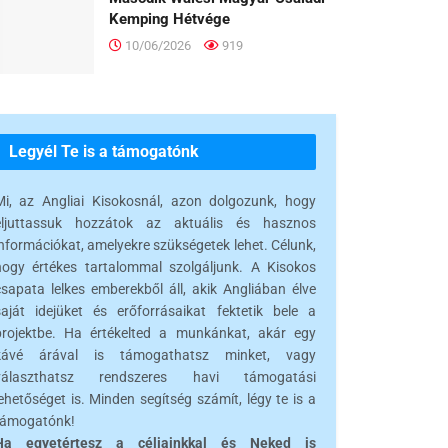
Kemping Hétvége
10/06/2026
919
Legyél Te is a támogatónk
Mi, az Angliai Kisokosnál, azon dolgozunk, hogy
eljuttassuk hozzátok az aktuális és hasznos
információkat, amelyekre szükségetek lehet. Célunk,
hogy értékes tartalommal szolgáljunk. A Kisokos
csapata lelkes emberekből áll, akik Angliában élve
saját idejüket és erőforrásaikat fektetik bele a
projektbe. Ha értékelted a munkánkat, akár egy
kávé árával is támogathatsz minket, vagy
választhatsz rendszeres havi támogatási
ehetőséget is. Minden segítség számít, légy te is a
támogatónk!
Ha egyetértesz a céljainkkal és Neked is