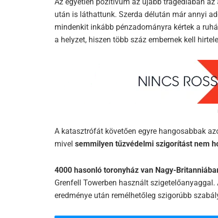
Az egyetlen pozitívum az újabb tragédiában az
után is láthattunk. Szerda délután már annyi ad
mindenkit inkább pénzadományra kértek a ruhák 
a helyzet, hiszen több száz embernek kell hirtele
A katasztrófát követően egyre hangosabbak azo
mivel
semmilyen tűzvédelmi szigorítást nem h
4000 hasonló toronyház van Nagy-Britanniában,
Grenfell Towerben használt szigetelőanyaggal. A
eredménye után remélhetőleg szigorúbb szabá