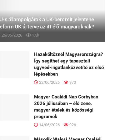
U-s állampolgárok a UK-ben: mit jelentene
eform UK új terve az itt élő magyaroknak?
26/06/2026
1.5k
Hazaköltöznél Magyarországra?
Így segíthet egy tapasztalt
ügyvéd-ingatlanközvetítő az első
lépésekben
22/06/2026
970
Magyar Családi Nap Corbyban
2026 júliusában – élő zene,
magyar ételek és közösségi
programok
14/06/2026
926
Második Walesi Magyar Családi