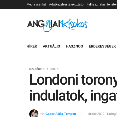
Média ajánlat
Adatkezelési tájékoztató
Felhasználási feltétel
HÍREK
AKTUÁLIS
HASZNOS
ÉRDEKESSÉGEK
Kezdőoldal
HÍREK
Londoni torony
indulatok, ing
Írta
Gabor Attila Tompos
18/06/2017
Kategó