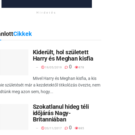
Hirdetés
nlott
Cikkek
Kiderült, hol született
Harry és Meghan kisfia
0
19/05/2019
878
Mivel Harry és Meghan kisfia, a kis
ie születését már a kezdetektől titkolózás övezte, nem
dtünk meg azon sem, hogy...
Szokatlanul hideg téli
időjárás Nagy-
Britanniában
0
20/11/2017
885