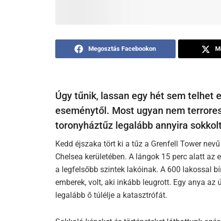
Megosztás Facebookon
M
Úgy tűnik, lassan egy hét sem telhet 
eseménytől. Most ugyan nem terrorese
toronyháztűz legalább annyira sokkolt
Kedd éjszaka tört ki a tűz a Grenfell Tower ne
Chelsea kerületében. A lángok 15 perc alatt az 
a legfelsőbb szintek lakóinak. A 600 lakossal b
emberek, volt, aki inkább leugrott. Egy anya az 
legalább ő túlélje a katasztrófát.