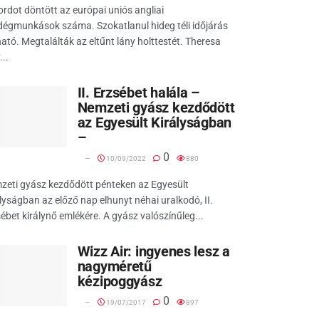
rdot döntött az európai uniós angliai
égmunkások száma. Szokatlanul hideg téli időjárás
ató. Megtalálták az eltűnt lány holttestét. Theresa
..
II. Erzsébet halála –
Nemzeti gyász kezdődött
az Egyesült Királyságban
–
0
10/09/2022
880
zeti gyász kezdődött pénteken az Egyesült
lyságban az előző nap elhunyt néhai uralkodó, II.
ébet királynő emlékére. A gyász valószínűleg...
Wizz Air: ingyenes lesz a
nagyméretű
kézipoggyász
0
19/07/2017
897