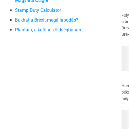
Magyarországon
a
Stamp Duty Calculator
Foly
Bukhat a Brexit-megállapodás?
a br
Brex
Plantain, a különc zöldségbanán
Brex
Hom
péks
hely