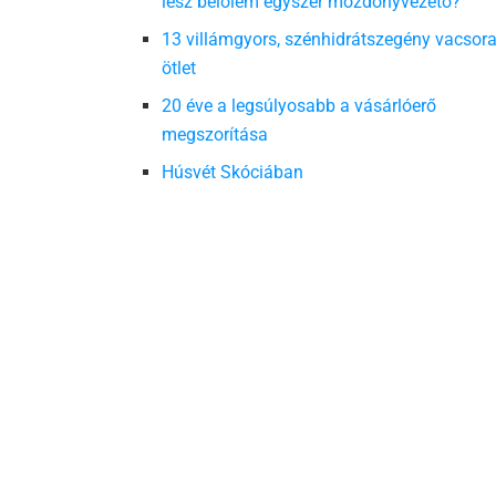
lesz belőlem egyszer mozdonyvezető?
13 villámgyors, szénhidrátszegény vacsor
ötlet
20 éve a legsúlyosabb a vásárlóerő
megszorítása
Húsvét Skóciában