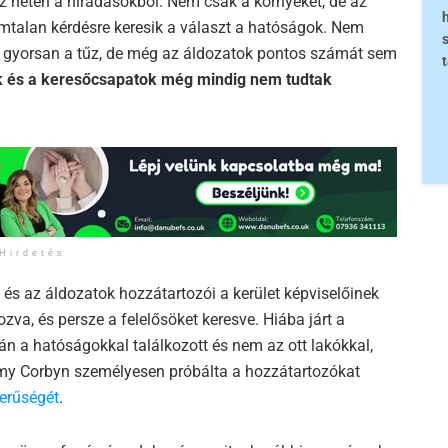
sz héten a híradásokból. Nem csak a környéket, de az
mtalan kérdésre keresik a választ a hatóságok. Nem
yen gyorsan a tűz, de még az áldozatok pontos számát sem
ók és a keresőcsapatok még mindig nem tudtak
Hirdetés
k és az áldozatok hozzátartozói a kerület képviselőinek
zva, és persze a felelősöket keresve. Hiába járt a
án a hatóságokkal találkozott és nem az ott lakókkal,
remy Corbyn személyesen próbálta a hozzátartozókat
erűségét
.