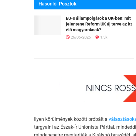
Hasonló
Posztok
EU-s állampolgárok a UK-ben: mit
jelentene Reform UK új terve az itt
élő magyaroknak?
26/06/2026
1.5k
Ilyen körülmények között próbált a
választások
tárgyalni az Észak-Ír Unionista Párttal, minde
mindenesetre megtartják a Királynő beszédét, ah