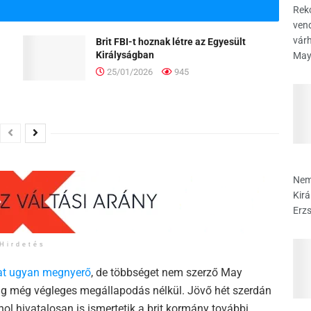
Reko
vend
várh
Brit FBI-t hoznak létre az Egyesült
Királyságban
May.
25/01/2026
945
Nem
Kirá
Erzs
Hirdetés
at ugyan megnyerő
, de többséget nem szerző May
ddig még végleges megállapodás nélkül. Jövő hét szerdán
ol hivatalosan is ismertetik a brit kormány további