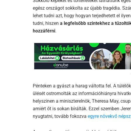
Sokkoló képeket és történeteket láthattunk egé
egész országot sokkolta az újabb tragédia. Szá
lehet tudni azt, hogy hogyan terjedhetett el il
tudni, hiszen
a legfelsőbb szintekhez a tűzolt
hozzáférni
.
Pénteken a gyászt a harag váltotta fel. A túlélő
ülését ostromolták az információhiányra hivatko
helyszínen a miniszterelnök, Theresa May, csup
amiért őt is sokan bírálták. Ezzel szemben Je
nyugtatni, tovább fokozva
egyre növekvő népsz