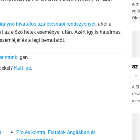
A ma
való
Októ
irálynő hivatalos születésnapi rendezvényét
, ahol a
 az előző hetek eseményei után. Azért így is hatalmas
szemléjét és a légi bemutatót.
erintünk
igen.
az
rdekel?
Katt ide
.
A Sh
rész
üze
n
Pro és kontra: Fiatalok Angliában és