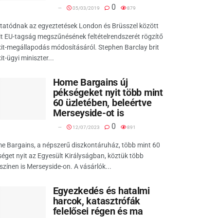
0
05/03/2019
879
tatódnak az egyeztetések London és Brüsszel között
it EU-tagság megszűnésének feltételrendszerét rögzítő
it-megállapodás módosításáról. Stephen Barclay brit
it-ügyi miniszter...
Home Bargains új
pékségeket nyit több mint
60 üzletében, beleértve
Merseyside-ot is
0
12/07/2023
891
e Bargains, a népszerű diszkontáruház, több mint 60
éget nyit az Egyesült Királyságban, köztük több
színen is Merseyside-on. A vásárlók...
Egyezkedés és hatalmi
harcok, katasztrófák
felelősei régen és ma