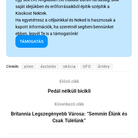
saját idejükben és erőforrásaikból építik-szépítik a
Kisokost Nektek.
Ha egyetértesz a céljainkkal és Neked is hasznosak a
kapott információk, ha szeretnél segíteni bennünket
ebben, legyél Te is a támogatónk!
TÁMOGATÁS
Címkék:
alien
észlelés
skócia
UFO
űrlény
Előző cikk
Pedál nélküli bicikli
Következő cikk
Britannia Legszegényebb Városa: “Semmin Élünk és
Csak Túlélünk”