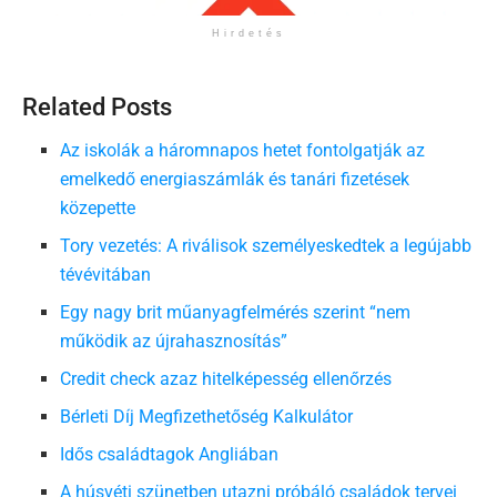
Hirdetés
Related Posts
Az iskolák a háromnapos hetet fontolgatják az
emelkedő energiaszámlák és tanári fizetések
közepette
Tory vezetés: A riválisok személyeskedtek a legújabb
tévévitában
Egy nagy brit műanyagfelmérés szerint “nem
működik az újrahasznosítás”
Credit check azaz hitelképesség ellenőrzés
Bérleti Díj Megfizethetőség Kalkulátor
Idős családtagok Angliában
A húsvéti szünetben utazni próbáló családok tervei