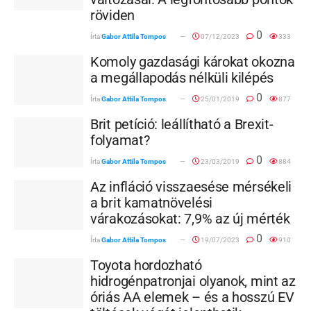
röviden
0
Írta
Gabor Attila Tompos
07/12/2023
333
Komoly gazdasági károkat okozna
a megállapodás nélküli kilépés
0
Írta
Gabor Attila Tompos
25/01/2019
877
Brit petíció: leállítható a Brexit-
folyamat?
0
Írta
Gabor Attila Tompos
23/03/2019
884
Az infláció visszaesése mérsékeli
a brit kamatnövelési
várakozásokat: 7,9% az új mérték
0
Írta
Gabor Attila Tompos
19/07/2023
910
Toyota hordozható
hidrogénpatronjai olyanok, mint az
óriás AA elemek – és a hosszú EV