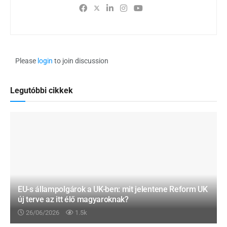
Please
login
to join discussion
Legutóbbi cikkek
EU-s állampolgárok a UK-ben: mit jelentene Reform UK
új terve az itt élő magyaroknak?
26/06/2026
1.5k