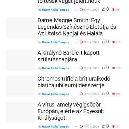
töltések végét jelenthetik
0
Írta
Gabor Attila Tompos
09/10/2024
901
Dame Maggie Smith: Egy
Legendás Színésznő Életútja és
Az Utolsó Napjai és Halála
0
Írta
Gabor Attila Tompos
29/09/2024
915
A királynő Barbie-t kapott
születésnapjára
0
Írta
Gabor Attila Tompos
21/04/2022
878
Citromos trifle a brit uralkodó
platinajubileumi desszertje
0
Írta
Gabor Attila Tompos
18/05/2022
901
A vírus, amely végigsöpör
Európán, elérte az Egyesült
Királyságot.
0
Írta
Gabor Attila Tompos
19/07/2023
1k