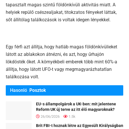
tapasztalt magas szintű földönkívüli aktivitás miatt. A
helyiek repülő csészealjakat, titokzatos fényeket láttak,
sőt állítólag találkozások is voltak idegen lényekkel.
Egy férfi azt állítja, hogy hatláb magas földönkívülieket
látott az ablakokon átnézni, és azt, hogy űrhajón
lökdösték őket. A környékbeli emberek több mint 60%-a
állítja, hogy látott UFO-t vagy megmagyarázhatatlan
találkozása volt.
Hasonló
Posztok
EU-s állampolgárok a UK-ben: mit jelentene
Reform UK új terve az itt élő magyaroknak?
26/06/2026
1.5k
Brit FBI-t hoznak létre az Egyesült Királyságban