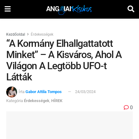
Kezdőoldal
Érdekességek
“A Kormány Elhallgattatott
Minket” – A Kisváros, Ahol A
Világon A Legtöbb UFO-t
Látták
Írta
Gabor Attila Tompos
24/03/2024
Kategória
Érdekességek
,
HÍREK
0