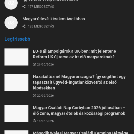
177 MEGOSZTÁS
Magyar útlevél kérelem Angliában
128 MEGOSZTÁS
Legfrissebb
EU-s állampolgárok a UK-ben: mit jelentene
Reform UK új terve az itt élő magyaroknak?
26/06/2026
Hazaköltöznél Magyarországra? Így segíthet egy
tapasztalt ügyvéd-ingatlanközvetítő az első
lépésekben
22/06/2026
Magyar Családi Nap Corbyban 2026 júliusában –
élő zene, magyar ételek és közösségi programok
14/06/2026
Második Walesi Magyar Családi Kemping Hétvége