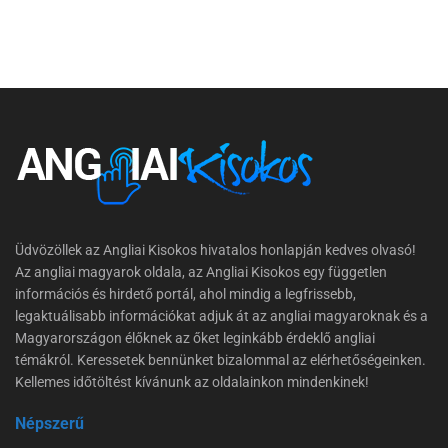
Üdvözöllek az Angliai Kisokos hivatalos honlapján kedves olvasó!
Az angliai magyarok oldala, az Angliai Kisokos egy független
információs és hirdető portál, ahol mindig a legfrissebb,
legaktuálisabb információkat adjuk át az angliai magyaroknak és a
Magyarországon élőknek az őket leginkább érdeklő angliai
témákról. Keressetek bennünket bizalommal az elérhetőségeinken.
Kellemes időtöltést kívánunk az oldalainkon mindenkinek!
Népszerű