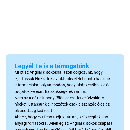
Legyél Te is a támogatónk
Mi itt az Angliai Kisokosnál azon dolgozunk, hogy
eljuttassuk Hozzátok az aktuális életet érintő hasznos
információkat, olyan módon, hogy akár később is elő
tudjátok keresni, ha szükségetek van rá.
Nem az a célunk, hogy fölösleges, illetve felzaklató
híreket juttassunk el hozzátok csak a szenzáció és az
olvasottság kedvéért.
Ahhoz, hogy ezt fenn tudjuk tartani, szükségünk van
anyagi forrásokra. Jelenleg az Angliai Kisokos csapata
egy sok éve Angliában élő családi-baráti társaság, akik