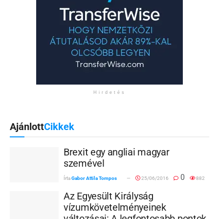
Hirdetés
Ajánlott
Cikkek
Brexit egy angliai magyar
szemével
0
Írta
Gabor Attila Tompos
25/06/2016
882
Az Egyesült Királyság
vízumkövetelményeinek
változásai: A legfontosabb pontok