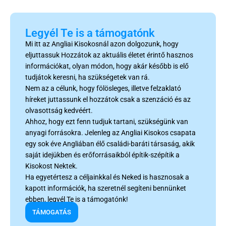
Legyél Te is a támogatónk
Mi itt az Angliai Kisokosnál azon dolgozunk, hogy
eljuttassuk Hozzátok az aktuális életet érintő hasznos
információkat, olyan módon, hogy akár később is elő
tudjátok keresni, ha szükségetek van rá.
Nem az a célunk, hogy fölösleges, illetve felzaklató
híreket juttassunk el hozzátok csak a szenzáció és az
olvasottság kedvéért.
Ahhoz, hogy ezt fenn tudjuk tartani, szükségünk van
anyagi forrásokra. Jelenleg az Angliai Kisokos csapata
egy sok éve Angliában élő családi-baráti társaság, akik
saját idejükben és erőforrásaikból építik-szépítik a
Kisokost Nektek.
Ha egyetértesz a céljainkkal és Neked is hasznosak a
kapott információk, ha szeretnél segíteni bennünket
ebben, legyél Te is a támogatónk!
TÁMOGATÁS