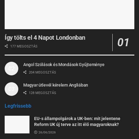
Így tölts el 4 Napot Londonban
177 MEGOSZTÁS
Angol Szólások és Mondások Gyűjteménye
204 MEGOSZTÁS
Magyar útlevél kérelem Angliában
128 MEGOSZTÁS
Legfrissebb
EU-s állampolgárok a UK-ben: mit jelentene
Reform UK új terve az itt élő magyaroknak?
26/06/2026