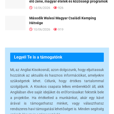
élő zene, magyar ételek és közösségi programok
14/06/2026
926
Második Walesi Magyar Családi Kemping
Hétvége
10/06/2026
919
Legyél Te is a támogatónk
Mi, az Angliai Kisokosnál, azon dolgozunk, hogy eljuttassuk
hozzátok az aktuális és hasznos információkat, amelyekre
szükségetek lehet. Célunk, hogy értékes tartalommal
szolgáljunk. A Kisokos csapata lelkes emberekből áll, akik
Angliában élve saját idejüket és erőforrásaikat fektetik bele
a projektbe. Ha értékelted a munkánkat, akár egy kávé
árával is támogathatsz minket, vagy választhatsz
rendszeres havi támogatási lehetőséget is. Minden segítség