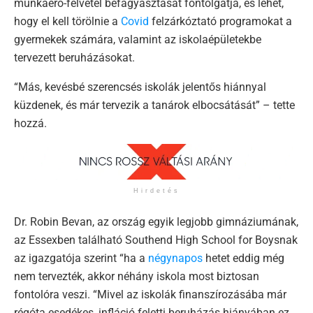
munkaerő-felvétel befagyasztását fontolgatja, és lehet,
hogy el kell törölnie a
Covid
felzárkóztató programokat a
gyermekek számára, valamint az iskolaépületekbe
tervezett beruházásokat.
“Más, kevésbé szerencsés iskolák jelentős hiánnyal
küzdenek, és már tervezik a tanárok elbocsátását” – tette
hozzá.
Hirdetés
Dr. Robin Bevan, az ország egyik legjobb gimnáziumának,
az Essexben található Southend High School for Boysnak
az igazgatója szerint “ha a
négynapos
hetet eddig még
nem tervezték, akkor néhány iskola most biztosan
fontolóra veszi. “Mivel az iskolák finanszírozásába már
régóta esedékes, infláció feletti beruházás hiányában ez