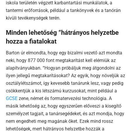
iskola területén végzett karbantartási munkálatok, a
tantermi erőforrások, például a tankönyvek és a tanórán
kívüli tevékenységek terén.
Minden lehetőség “hátrányos helyzetbe
hozza a fiatalokat
Barton úr elmondta, hogy egy bizalmi vezető azt mondta
neki, hogy 877 000 font megtakarítást kell elérniük az
alapítványukban. “Hogyan próbáljuk meg átgondolni az
ilyen jellegű megtakarításokat? Az egyik, hogy növeljük az
osztálylétszámot, így kevesebb tanárunk lesz, vagy pedig
csökkentjük a kis létszámú kurzusokat, mint például a
GCSE
zene, német és formatervezési technológia. A
másik lehetőség az, hogy egyszerűen előveszi a kisegítő
személyzet tagjait, a tanársegédeket, és azt mondja, hogy
nem engedheti meg magának őket. Ezek mind rossz
lehetőségek, mert hátrányos helyzetbe hozzák a