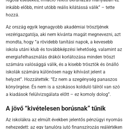
inkább előbb, mint utóbb reális kilátássá válik” – tette
hozzá.
Az ország egyik legnagyobb akadémiai trösztjének
vezérigazgatója, aki nem kívánta magát megnevezni, azt
mondta, hogy “a rövidebb tanítási napok, a kevesebb
iskola utáni klub és továbbképzési lehetőség, valamint az
energiafelhasználás drákói korlátozása minden tröszt
számára valósággá válik, és a kisebb trösztök és önálló
iskolák számára különösen nagy kihívást jelent a
helyzet”. Hozzátették: “Ez nem a szegénység panaszos
könyörgése. És nem is a szokásos kolduló tálról van szó
a kiadások felülvizsgálata előtt – ez komoly dolog”.
A jövő “kivételesen borúsnak” tűnik
Az iskolákra az elmúlt években jelentős pénzügyi nyomás
nehezedett: az egy tanulóra jutó finanszírozás reálértéken