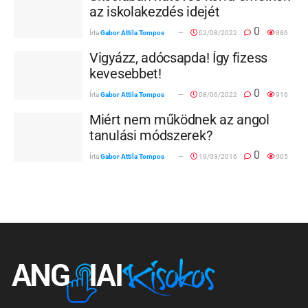
az iskolakezdés idejét
0
Írta
Gabor Attila Tompos
02/08/2022
886
Vigyázz, adócsapda! Így fizess
kevesebbet!
0
Írta
Gabor Attila Tompos
08/06/2022
916
Miért nem működnek az angol
tanulási módszerek?
0
Írta
Gabor Attila Tompos
19/03/2016
905