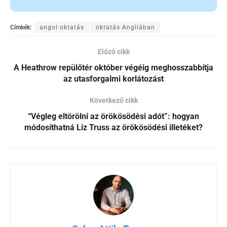
Címkék:
angol oktatás
oktatás Angliában
Előző cikk
A Heathrow repülőtér október végéig meghosszabbítja
az utasforgalmi korlátozást
Következő cikk
“Végleg eltörölni az örökösödési adót”: hogyan
módosíthatná Liz Truss az örökösödési illetéket?