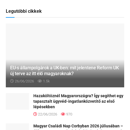
Legutóbbi cikkek
EU-s állampolgárok a UK-ben: mit jelentene Reform UK
új terve az itt élő magyaroknak?
26/06/2026
1.5k
Hazaköltöznél Magyarországra? Így segíthet egy
tapasztalt ügyvéd-ingatlanközvetítő az első
lépésekben
22/06/2026
970
Magyar Családi Nap Corbyban 2026 júliusában –