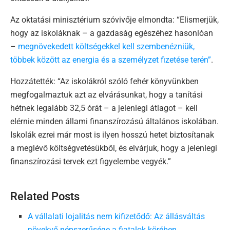
Az oktatási minisztérium szóvivője elmondta: “Elismerjük,
hogy az iskoláknak – a gazdaság egészéhez hasonlóan
–
megnövekedett költségekkel kell szembenézniük,
többek között az energia és a személyzet fizetése terén”
.
Hozzátették: “Az iskolákról szóló fehér könyvünkben
megfogalmaztuk azt az elvárásunkat, hogy a tanítási
hétnek legalább 32,5 órát – a jelenlegi átlagot – kell
elérnie minden állami finanszírozású általános iskolában.
Iskolák ezrei már most is ilyen hosszú hetet biztosítanak
a meglévő költségvetésükből, és elvárjuk, hogy a jelenlegi
finanszírozási tervek ezt figyelembe vegyék.”
Related Posts
A vállalati lojalitás nem kifizetődő: Az állásváltás
növekvő népszerűsége a fiatalok körében