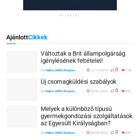
Hirdetés
Ajánlott
Cikkek
Változtak a Brit állampolgárság
igénylésének feltételei!
0
Írta
Gabor Attila Tompos
12/11/2015
1.2k
Új csomagküldési szabályok
0
Írta
Gabor Attila Tompos
20/01/2022
932
Melyek a különböző típusú
gyermekgondozási szolgáltatások
az Egyesült Királyságban?
0
Írta
Gabor Attila Tompos
08/08/2022
945