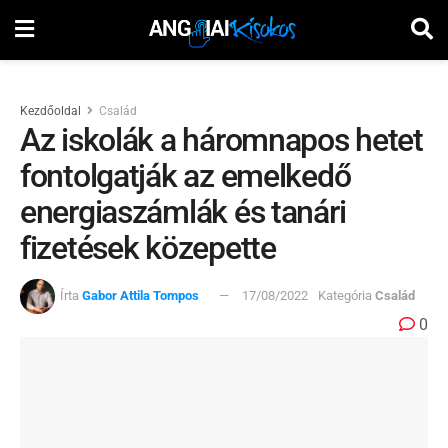
Kezdőoldal
Család
Az iskolák a háromnapos hetet
fontolgatják az emelkedő
energiaszámlák és tanári
fizetések közepette
Írta
Gabor Attila Tompos
17/08/2022
Kategória
Család
0