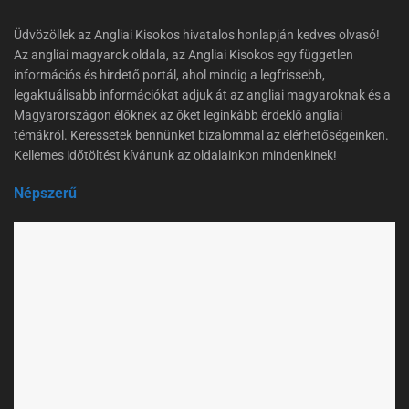
Üdvözöllek az Angliai Kisokos hivatalos honlapján kedves olvasó!
Az angliai magyarok oldala, az Angliai Kisokos egy független
információs és hirdető portál, ahol mindig a legfrissebb,
legaktuálisabb információkat adjuk át az angliai magyaroknak és a
Magyarországon élőknek az őket leginkább érdeklő angliai
témákról. Keressetek bennünket bizalommal az elérhetőségeinken.
Kellemes időtöltést kívánunk az oldalainkon mindenkinek!
Népszerű