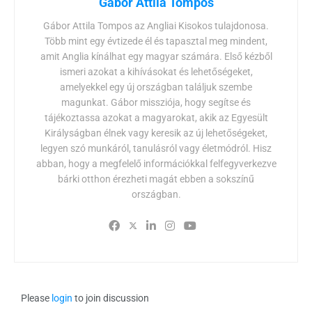
Gabor Attila Tompos
Gábor Attila Tompos az Angliai Kisokos tulajdonosa.
Több mint egy évtizede él és tapasztal meg mindent,
amit Anglia kínálhat egy magyar számára. Első kézből
ismeri azokat a kihívásokat és lehetőségeket,
amelyekkel egy új országban találjuk szembe
magunkat. Gábor missziója, hogy segítse és
tájékoztassa azokat a magyarokat, akik az Egyesült
Királyságban élnek vagy keresik az új lehetőségeket,
legyen szó munkáról, tanulásról vagy életmódról. Hisz
abban, hogy a megfelelő információkkal felfegyverkezve
bárki otthon érezheti magát ebben a sokszínű
országban.
Please
login
to join discussion