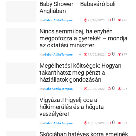
Baby Shower – Babaváró buli
Angliában
0
Írta
Gabor Attila Tompos
28/10/2023
926
Nincs semmi baj, ha enyhén
megpofozza a gyerekét – mondja
az oktatási miniszter
0
Írta
Gabor Attila Tompos
17/05/2022
877
Megélhetési költségek: Hogyan
takaríthatsz meg pénzt a
háziállatok gondozásán
0
Írta
Gabor Attila Tompos
22/08/2022
905
Vigyázat! Figyelj oda a
hőkimerülés és a hőguta
veszélyére!
0
Írta
Gabor Attila Tompos
13/07/2022
881
Skóciában hatéves korra emelnék