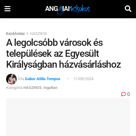
Kezdőoldal
HASZNOS
A legolcsóbb városok és
települések az Egyesült
Királyságban házvásárláshoz
Írta
Gabor Attila Tompos
11/09/2024
Kategória
HASZNOS
,
Ingatlan
0