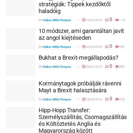
stratégiák: Tippek kezdőktől
haladóig
0
Írta
Gabor Attila Tompos
29/03/2024
1.1k
10 módszer, ami garantáltan javít
az angol kiejtéseden
0
Írta
Gabor Attila Tompos
26/03/2024
952
Bukhat a Brexit-megállapodás?
0
Írta
Gabor Attila Tompos
03/01/2019
880
Kormánytagok próbálják rávenni
Mayt a Brexit halasztására
0
Írta
Gabor Attila Tompos
24/02/2019
878
Hipp-Hopp Transfer:
Személyszállitás, Csomagszállítás
és Költöztetés Anglia és
Magyarország között