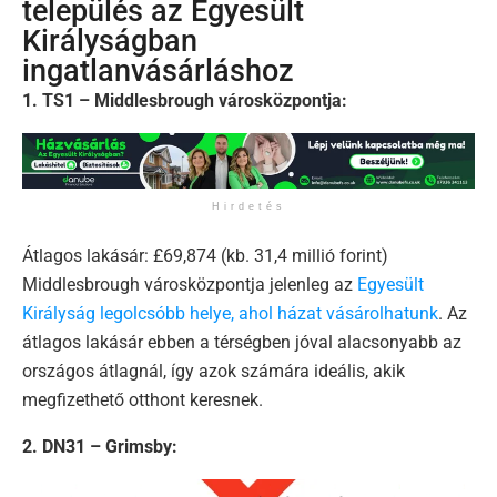
település az Egyesült
Királyságban
ingatlanvásárláshoz
1. TS1 – Middlesbrough városközpontja:
Hirdetés
Átlagos lakásár: £69,874 (kb. 31,4 millió forint)
Middlesbrough városközpontja jelenleg az
Egyesült
Királyság legolcsóbb helye, ahol házat vásárolhatunk
. Az
átlagos lakásár ebben a térségben jóval alacsonyabb az
országos átlagnál, így azok számára ideális, akik
megfizethető otthont keresnek.
2. DN31 – Grimsby: