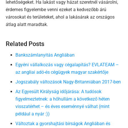
lehetőségeket. Ha lakást vagy házat szeretnél vásárolni,
érdemes figyelembe venni ezeket a kedvezőbb árú
városokat és területeket, ahol a lakásárak az országos
átlag alatt maradtak.
Related Posts
Bankszámlanyitás Angliában
Egyéni vállalkozás vagy cégalapítás? EVLATEAM –
az angliai adó-és cégügyek magyar szakértője
Jogszabály változások Nagy-Britanniában 2017-ben
Az Egyesült Királyság időjárása: A tudósok
figyelmeztetnek: a hőhullám a következő héten
visszatérhet – és éves eseménnyé válhat (mint
például a nyár :))
Változtak a gyorshajtási bírságok Angliában és