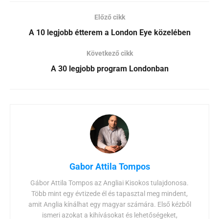
Előző cikk
A 10 legjobb étterem a London Eye közelében
Következő cikk
A 30 legjobb program Londonban
Gabor Attila Tompos
Gábor Attila Tompos az Angliai Kisokos tulajdonosa.
Több mint egy évtizede él és tapasztal meg mindent,
amit Anglia kínálhat egy magyar számára. Első kézből
ismeri azokat a kihívásokat és lehetőségeket,