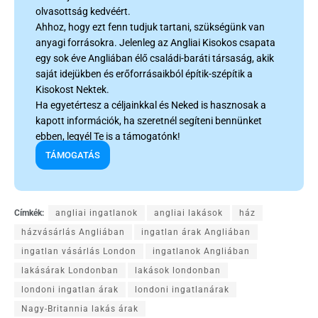
olvasottság kedvéért.
Ahhoz, hogy ezt fenn tudjuk tartani, szükségünk van
anyagi forrásokra. Jelenleg az Angliai Kisokos csapata
egy sok éve Angliában élő családi-baráti társaság, akik
saját idejükben és erőforrásaikból építik-szépítik a
Kisokost Nektek.
Ha egyetértesz a céljainkkal és Neked is hasznosak a
kapott információk, ha szeretnél segíteni bennünket
ebben, legyél Te is a támogatónk!
TÁMOGATÁS
Címkék:
angliai ingatlanok
angliai lakások
ház
házvásárlás Angliában
ingatlan árak Angliában
ingatlan vásárlás London
ingatlanok Angliában
lakásárak Londonban
lakások londonban
londoni ingatlan árak
londoni ingatlanárak
Nagy-Britannia lakás árak