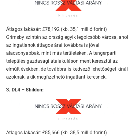
Hirdetés
Átlagos lakásár: £78,192 (kb. 35,1 millió forint)
Grimsby szintén az ország egyik legolcsóbb városa, ahol
az ingatlanok átlagos árai továbbra is jóval
alacsonyabbak, mint más területeken. A tengerparti
település gazdasági átalakuláson ment keresztül az
elmúlt években, de továbbra is kedvező lehetőséget kínál
azoknak, akik megfizethető ingatlant keresnek.
3. DL4 – Shildon:
Hirdetés
Átlagos lakásár: £85,666 (kb. 38,5 millió forint)