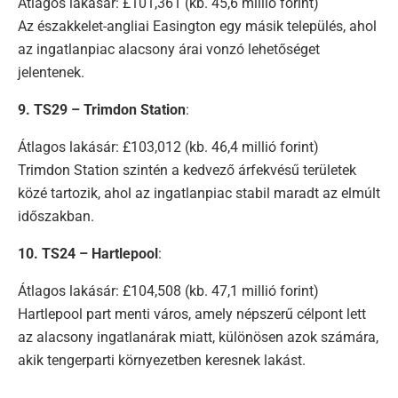
Átlagos lakásár: £101,361 (kb. 45,6 millió forint)
Az északkelet-angliai Easington egy másik település, ahol
az ingatlanpiac alacsony árai vonzó lehetőséget
jelentenek.
9. TS29 – Trimdon Station
:
Átlagos lakásár: £103,012 (kb. 46,4 millió forint)
Trimdon Station szintén a kedvező árfekvésű területek
közé tartozik, ahol az ingatlanpiac stabil maradt az elmúlt
időszakban.
10. TS24 – Hartlepool
:
Átlagos lakásár: £104,508 (kb. 47,1 millió forint)
Hartlepool part menti város, amely népszerű célpont lett
az alacsony ingatlanárak miatt, különösen azok számára,
akik tengerparti környezetben keresnek lakást.