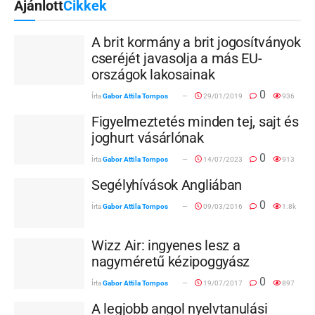
Ajánlott
Cikkek
A brit kormány a brit jogosítványok
cseréjét javasolja a más EU-
országok lakosainak
0
Írta
Gabor Attila Tompos
29/01/2019
936
Figyelmeztetés minden tej, sajt és
joghurt vásárlónak
0
Írta
Gabor Attila Tompos
14/07/2023
913
Segélyhívások Angliában
0
Írta
Gabor Attila Tompos
09/03/2016
1.8k
Wizz Air: ingyenes lesz a
nagyméretű kézipoggyász
0
Írta
Gabor Attila Tompos
19/07/2017
897
A legjobb angol nyelvtanulási