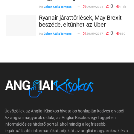
0
Írta
Gabor Attila Tompos
09/09/2024
1.1k
Ryanair járattörlések, May Brexit
beszéde, eltűnhet az Uber
0
Írta
Gabor Attila Tompos
26/09/2017
880
Üdvözöllek az Angliai Kisokos hivatalos honlapján kedves olvasó!
Az angliai magyarok oldala, az Angliai Kisokos egy független
információs és hirdető portál, ahol mindig a legfrissebb,
legaktuálisabb információkat adjuk át az angliai magyaroknak és a