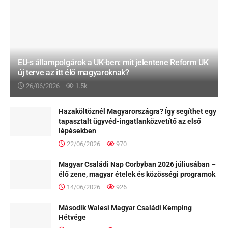
EU-s állampolgárok a UK-ben: mit jelentene Reform UK
új terve az itt élő magyaroknak?
26/06/2026
1.5k
Hazaköltöznél Magyarországra? Így segíthet egy
tapasztalt ügyvéd-ingatlanközvetítő az első
lépésekben
22/06/2026
970
Magyar Családi Nap Corbyban 2026 júliusában –
élő zene, magyar ételek és közösségi programok
14/06/2026
926
Második Walesi Magyar Családi Kemping
Hétvége