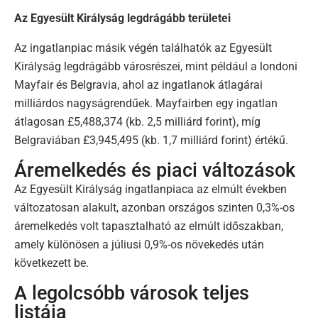
Az Egyesült Királyság legdrágább területei
Az ingatlanpiac másik végén találhatók az Egyesült
Királyság legdrágább városrészei, mint például a londoni
Mayfair és Belgravia, ahol az ingatlanok átlagárai
milliárdos nagyságrendűek. Mayfairben egy ingatlan
átlagosan £5,488,374 (kb. 2,5 milliárd forint), míg
Belgraviában £3,945,495 (kb. 1,7 milliárd forint) értékű.
Áremelkedés és piaci változások
Az Egyesült Királyság ingatlanpiaca az elmúlt években
változatosan alakult, azonban országos szinten 0,3%-os
áremelkedés volt tapasztalható az elmúlt időszakban,
amely különösen a júliusi 0,9%-os növekedés után
következett be.
A legolcsóbb városok teljes
listája