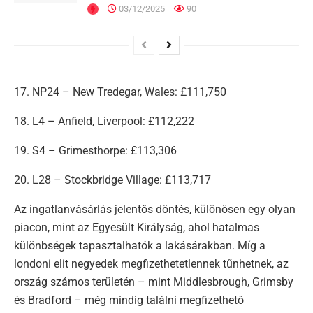
03/12/2025
90
17. NP24 – New Tredegar, Wales: £111,750
18. L4 – Anfield, Liverpool: £112,222
19. S4 – Grimesthorpe: £113,306
20. L28 – Stockbridge Village: £113,717
Az ingatlanvásárlás jelentős döntés, különösen egy olyan
piacon, mint az Egyesült Királyság, ahol hatalmas
különbségek tapasztalhatók a lakásárakban. Míg a
londoni elit negyedek megfizethetetlennek tűnhetnek, az
ország számos területén – mint Middlesbrough, Grimsby
és Bradford – még mindig találni megfizethető