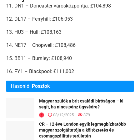
11. DN1 – Doncaster városközpontja: £104,898
12. DL17 – Ferryhill: £106,053
13. HU3 – Hull: £108,163
14. NE17 – Chopwell: £108,486
15. BB11 – Burnley: £108,940
16. FY1 – Blackpool: £111,002
Hasonló
Posztok
Magyar szülők a brit családi bíróságon – ki
segít, ha nincs pénz ügyvédre?
08/12/2025
379
CR – 12 éve London egyik legmegbízhatóbb
magyar szolgáltatója a költöztetés és
csomagszállítás területén