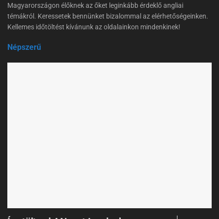
Magyarországon élőknek az őket leginkább érdeklő angliai
témákról. Keressetek bennünket bizalommal az elérhetőségeinken.
Kellemes időtöltést kívánunk az oldalainkon mindenkinek!
Népszerű