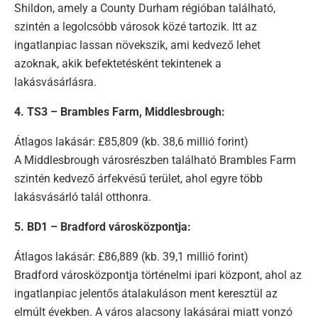
Shildon, amely a County Durham régióban található,
szintén a legolcsóbb városok közé tartozik. Itt az
ingatlanpiac lassan növekszik, ami kedvező lehet
azoknak, akik befektetésként tekintenek a
lakásvásárlásra.
4. TS3 – Brambles Farm, Middlesbrough:
Átlagos lakásár: £85,809 (kb. 38,6 millió forint)
A Middlesbrough városrészben található Brambles Farm
szintén kedvező árfekvésű terület, ahol egyre több
lakásvásárló talál otthonra.
5. BD1 – Bradford városközpontja:
Átlagos lakásár: £86,889 (kb. 39,1 millió forint)
Bradford városközpontja történelmi ipari központ, ahol az
ingatlanpiac jelentős átalakuláson ment keresztül az
elmúlt években. A város alacsony lakásárai miatt vonzó