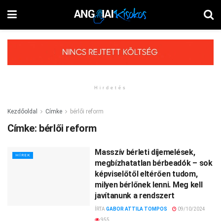
Hirdetés
Kezdőoldal
Címke
bérlői reform
Címke:
bérlői reform
Masszív bérleti díjemelések,
HÍREK
megbízhatatlan bérbeadók – sok
képviselőtől eltérően tudom,
milyen bérlőnek lenni. Meg kell
javítanunk a rendszert
ÍRTA
GABOR ATTILA TOMPOS
09/10/2024
955