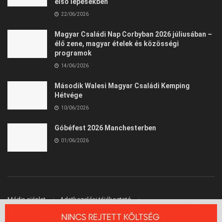
első lépésekben
22/06/2026
Magyar Családi Nap Corbyban 2026 júliusában –
élő zene, magyar ételek és közösségi
programok
14/06/2026
Második Walesi Magyar Családi Kemping
Hétvége
10/06/2026
Góbéfest 2026 Manchesterben
01/06/2026
Média ajánlat
Adatkezelési tájékoztató
Felhasználási Feltételek
Kapcsolat