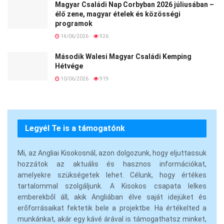
Magyar Családi Nap Corbyban 2026 júliusában –
élő zene, magyar ételek és közösségi
programok
14/06/2026
926
Második Walesi Magyar Családi Kemping
Hétvége
10/06/2026
919
Legyél Te is a támogatónk
Mi, az Angliai Kisokosnál, azon dolgozunk, hogy eljuttassuk
hozzátok az aktuális és hasznos információkat,
amelyekre szükségetek lehet. Célunk, hogy értékes
tartalommal szolgáljunk. A Kisokos csapata lelkes
emberekből áll, akik Angliában élve saját idejüket és
erőforrásaikat fektetik bele a projektbe. Ha értékelted a
munkánkat, akár egy kávé árával is támogathatsz minket,