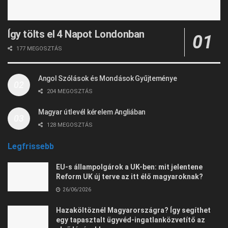
Így tölts el 4 Napot Londonban
177 MEGOSZTÁS
Angol Szólások és Mondások Gyűjteménye
204 MEGOSZTÁS
Magyar útlevél kérelem Angliában
128 MEGOSZTÁS
Legfrissebb
EU-s állampolgárok a UK-ben: mit jelentene
Reform UK új terve az itt élő magyaroknak?
26/06/2026
Hazaköltöznél Magyarországra? Így segíthet
egy tapasztalt ügyvéd-ingatlanközvetítő az