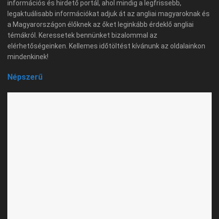
információs és hirdető portál, ahol mindig a legfrissebb,
legaktuálisabb információkat adjuk át az angliai magyaroknak és
a Magyarországon élőknek az őket leginkább érdeklő angliai
témákról. Keressetek bennünket bizalommal az
elérhetőségeinken. Kellemes időtöltést kívánunk az oldalainkon
mindenkinek!
Népszerű