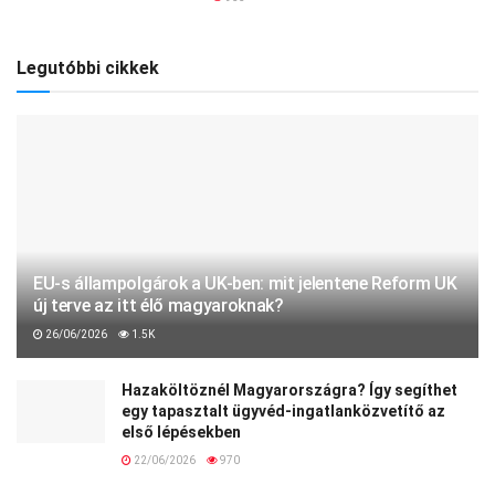
Legutóbbi cikkek
EU-s állampolgárok a UK-ben: mit jelentene Reform UK
új terve az itt élő magyaroknak?
26/06/2026
1.5K
Hazaköltöznél Magyarországra? Így segíthet
egy tapasztalt ügyvéd-ingatlanközvetítő az
első lépésekben
22/06/2026
970