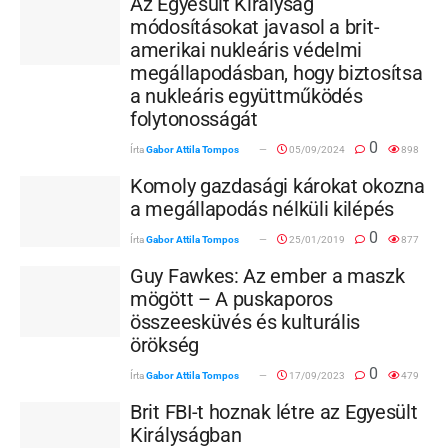
Az Egyesült Királyság
módosításokat javasol a brit-
amerikai nukleáris védelmi
megállapodásban, hogy biztosítsa
a nukleáris együttműködés
folytonosságát
0
Írta
Gabor Attila Tompos
05/09/2024
898
Komoly gazdasági károkat okozna
a megállapodás nélküli kilépés
0
Írta
Gabor Attila Tompos
25/01/2019
877
Guy Fawkes: Az ember a maszk
mögött – A puskaporos
összeesküvés és kulturális
örökség
0
Írta
Gabor Attila Tompos
17/09/2023
479
Brit FBI-t hoznak létre az Egyesült
Királyságban