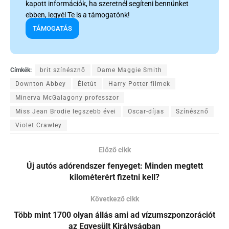
kapott információk, ha szeretnél segíteni bennünket
ebben, legyél Te is a támogatónk!
TÁMOGATÁS
Címkék:
brit színésznő
Dame Maggie Smith
Downton Abbey
Életút
Harry Potter filmek
Minerva McGalagony professzor
Miss Jean Brodie legszebb évei
Oscar-díjas
Színésznő
Violet Crawley
Előző cikk
Új autós adórendszer fenyeget: Minden megtett
kilométerért fizetni kell?
Következő cikk
Több mint 1700 olyan állás ami ad vízumszponzorációt
az Egyesült Királyságban