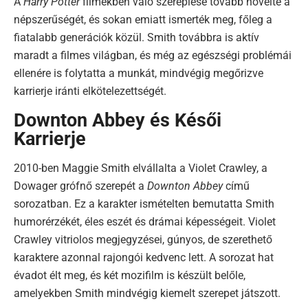
A
Harry Potter
filmekben való szereplése tovább növelte a
népszerűségét, és sokan emiatt ismerték meg, főleg a
fiatalabb generációk közül. Smith továbbra is aktív
maradt a filmes világban, és még az egészségi problémái
ellenére is folytatta a munkát, mindvégig megőrizve
karrierje iránti elkötelezettségét.
Downton Abbey és Késői
Karrierje
2010-ben Maggie Smith elvállalta a Violet Crawley, a
Dowager grófnő szerepét a
Downton Abbey
című
sorozatban. Ez a karakter ismételten bemutatta Smith
humorérzékét, éles eszét és drámai képességeit. Violet
Crawley vitriolos megjegyzései, gúnyos, de szerethető
karaktere azonnal rajongói kedvenc lett. A sorozat hat
évadot élt meg, és két mozifilm is készült belőle,
amelyekben Smith mindvégig kiemelt szerepet játszott.