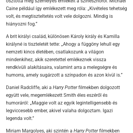
osztotta meg személyes emlékeit a színésznőről. Michael
Caine például így emlékezett meg róla: „Kivételes tehetség
volt, és megtiszteltetés volt vele dolgozni. Mindig is
hiányozni fog.”
A brit királyi család, különösen Károly király és Kamilla
királyné is tiszteletét tette: „Ahogy a függöny lehull egy
nemzeti kincs életében, csatlakozunk a világon
mindenkihez, akik szeretettel emlékeznek vissza
rendkívüli alakításaira, valamint arra a melegségre és
humorra, amely sugárzott a színpadon és azon kívül is.”
Daniel Radcliffe, aki a
Harry Potter
filmekben dolgozott
együtt vele, megemlékezett Smith éles eszéről és
humoráról: „Maggie volt az egyik legintelligensebb és
legviccesebb ember, akivel valaha dolgoztam. Igazi
legenda volt.”
Miriam Margolyes, aki szintén a
Harry Potter
filmekben