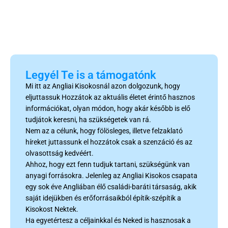
Legyél Te is a támogatónk
Mi itt az Angliai Kisokosnál azon dolgozunk, hogy
eljuttassuk Hozzátok az aktuális életet érintő hasznos
információkat, olyan módon, hogy akár később is elő
tudjátok keresni, ha szükségetek van rá.
Nem az a célunk, hogy fölösleges, illetve felzaklató
híreket juttassunk el hozzátok csak a szenzáció és az
olvasottság kedvéért.
Ahhoz, hogy ezt fenn tudjuk tartani, szükségünk van
anyagi forrásokra. Jelenleg az Angliai Kisokos csapata
egy sok éve Angliában élő családi-baráti társaság, akik
saját idejükben és erőforrásaikból építik-szépítik a
Kisokost Nektek.
Ha egyetértesz a céljainkkal és Neked is hasznosak a