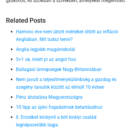
gyakorolt, és azokban a szívekben, amelyeket megérintett.
Related Posts
Harminc éve nem látott mértéket öltött az infláció
Angliában. Mit tudsz tenni?
Anglia legjobb magániskolái
5+1 ok, miért jó az angol foci
Ballagási ünnepségek Nagy-Britanniában
Nem javult a teljesítménykülönbség a gazdag és
szegény tanulók között az elmúlt 10 évben
Pénz átutalása Magyarországra
10 tipp az újévi fogadalmak betartásához
II. Erzsébet királynő a brit királyi család
legnépszerűbb tagja