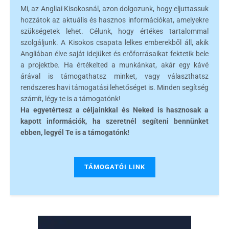
Mi, az Angliai Kisokosnál, azon dolgozunk, hogy eljuttassuk
hozzátok az aktuális és hasznos információkat, amelyekre
szükségetek lehet. Célunk, hogy értékes tartalommal
szolgáljunk. A Kisokos csapata lelkes emberekből áll, akik
Angliában élve saját idejüket és erőforrásaikat fektetik bele
a projektbe. Ha értékelted a munkánkat, akár egy kávé
árával is támogathatsz minket, vagy választhatsz
rendszeres havi támogatási lehetőséget is. Minden segítség
számít, légy te is a támogatónk!
Ha egyetértesz a céljainkkal és Neked is hasznosak a
kapott információk, ha szeretnél segíteni bennünket
ebben, legyél Te is a támogatónk!
TÁMOGATÓI LINK