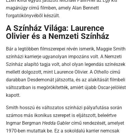
Ezen kívül együtt játszott Michael Palin-nel az
Egy kis
magánügy
című filmben, amely Alan Bennett
forgatókönyvéből készült.
A Színház Világa: Laurence
Olivier és a Nemzeti Színház
Bár a legtöbben filmszerepei révén ismerik, Maggie Smith
színházi karrierje ugyanolyan impozáns volt. A Nemzeti
Színház alapító tagja volt, ahol olyan legendás színészek
mellett dolgozott, mint Laurence Olivier. A
Othello
című
darabban Desdemonát játszotta, és az alakítását filmbeli
változatban is megörökítették, amiért újabb Oscar-jelölést
kapott.
Smith hosszú és változatos színházi pályafutása során
számos más ikonikus szerepet is eljátszott, beleértve
Ingmar Bergman
Hedda Gabler
című rendezését, amelyet
1970-ben mutattak be. Ez a sokoldalú karrier nemcsak