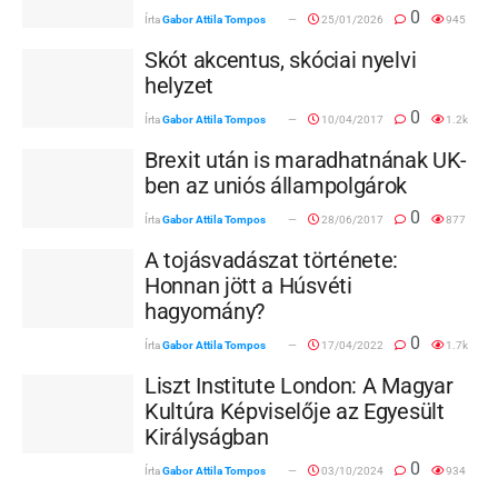
0
Írta
Gabor Attila Tompos
25/01/2026
945
Skót akcentus, skóciai nyelvi
helyzet
0
Írta
Gabor Attila Tompos
10/04/2017
1.2k
Brexit után is maradhatnának UK-
ben az uniós állampolgárok
0
Írta
Gabor Attila Tompos
28/06/2017
877
A tojásvadászat története:
Honnan jött a Húsvéti
hagyomány?
0
Írta
Gabor Attila Tompos
17/04/2022
1.7k
Liszt Institute London: A Magyar
Kultúra Képviselője az Egyesült
Királyságban
0
Írta
Gabor Attila Tompos
03/10/2024
934