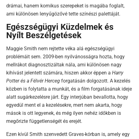
drámai, hanem komikus szerepeket is magába foglalt,
ami különösen lenyűgözővé tette színészi palettáját.
Egészségügyi Küzdelmek és
Nyílt Beszélgetések
Maggie Smith nem rejtette véka alá egészségügyi
problémáit sem. 2009-ben nyilvánosságra hozta, hogy
mellrákot diagnosztizáltak nála, ami különösen nagy
kihívást jelentett számára, hiszen akkor éppen a
Harry
Potter és a Félvér Herceg
forgatásán dolgozott. A kezelés
közben is folytatta a munkát, és a film forgatásának ideje
alatt sugárkezelésre járt. Egy interjúban bevallotta, hogy
egyedül ment el a kezelésekre, mert nem akarta, hogy
mások is ott legyenek, és még ilyen nehéz időkben is
megőrizte függetlenségét és erejét.
Ezen kívül Smith szenvedett Graves-kórban is, amely egy