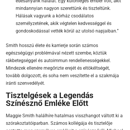
édesanyánk halálát. Egy különleges ember volt, akit
mindannyian nagyon szerettünk és tiszteltünk.
Hálásak vagyunk a kórház csodálatos
személyzetének, akik végtelen kedvességgel és
gondoskodással vették körül az utolsó napjaiban.”
Smith hosszú élete és karrierje során számos
egészségügyi problémával nézett szembe, köztük
rákbetegséggel és autoimmun rendellenességekkel.
Mindezek ellenére megőrizte erejét és eltökéltségét,
tovább dolgozott, és soha nem veszítette el a szakmája
iránti szenvedélyét.
Tisztelgések a Legendás
Színésznő Emléke Előtt
Maggie Smith halálhíre hatalmas visszhangot váltott ki a
szórakoztatóiparban. Számos kollégája és tisztelője