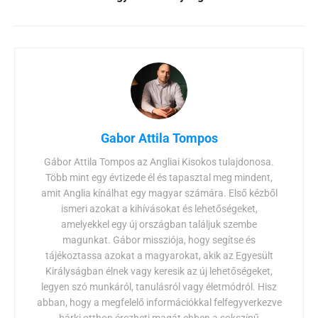
Gabor Attila Tompos
Gábor Attila Tompos az Angliai Kisokos tulajdonosa.
Több mint egy évtizede él és tapasztal meg mindent,
amit Anglia kínálhat egy magyar számára. Első kézből
ismeri azokat a kihívásokat és lehetőségeket,
amelyekkel egy új országban találjuk szembe
magunkat. Gábor missziója, hogy segítse és
tájékoztassa azokat a magyarokat, akik az Egyesült
Királyságban élnek vagy keresik az új lehetőségeket,
legyen szó munkáról, tanulásról vagy életmódról. Hisz
abban, hogy a megfelelő információkkal felfegyverkezve
bárki otthon érezheti magát ebben a sokszínű