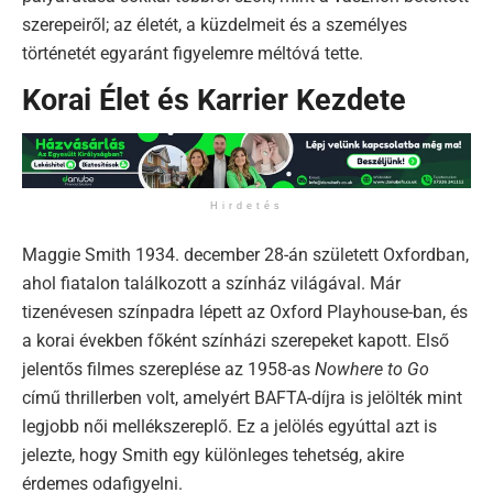
szerepeiről; az életét, a küzdelmeit és a személyes
történetét egyaránt figyelemre méltóvá tette.
Korai Élet és Karrier Kezdete
Hirdetés
Maggie Smith 1934. december 28-án született Oxfordban,
ahol fiatalon találkozott a színház világával. Már
tizenévesen színpadra lépett az Oxford Playhouse-ban, és
a korai években főként színházi szerepeket kapott. Első
jelentős filmes szereplése az 1958-as
Nowhere to Go
című thrillerben volt, amelyért BAFTA-díjra is jelölték mint
legjobb női mellékszereplő. Ez a jelölés egyúttal azt is
jelezte, hogy Smith egy különleges tehetség, akire
érdemes odafigyelni.