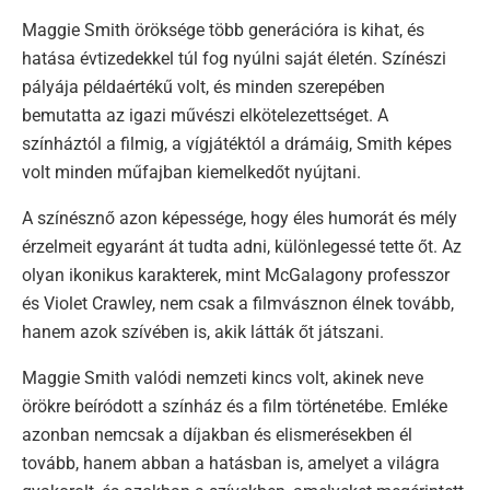
Maggie Smith öröksége több generációra is kihat, és
hatása évtizedekkel túl fog nyúlni saját életén. Színészi
pályája példaértékű volt, és minden szerepében
bemutatta az igazi művészi elkötelezettséget. A
színháztól a filmig, a vígjátéktól a drámáig, Smith képes
volt minden műfajban kiemelkedőt nyújtani.
A színésznő azon képessége, hogy éles humorát és mély
érzelmeit egyaránt át tudta adni, különlegessé tette őt. Az
olyan ikonikus karakterek, mint McGalagony professzor
és Violet Crawley, nem csak a filmvásznon élnek tovább,
hanem azok szívében is, akik látták őt játszani.
Maggie Smith valódi nemzeti kincs volt, akinek neve
örökre beíródott a színház és a film történetébe. Emléke
azonban nemcsak a díjakban és elismerésekben él
tovább, hanem abban a hatásban is, amelyet a világra