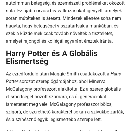
autoimmun betegség, és szemészeti problémákat okozott
nála. Ez újabb orvosi beavatkozásokat igényelt, amelyek
során műtéteken is átesett. Mindezek ellenére soha nem
hagyta, hogy betegségei visszatartsák a munkában, és
ezek a küzdelmek csak tovább növelték a tiszteletet,
amelyet rajongói és kollégái egyaránt éreztek iránta.
Harry Potter és A Globális
Elismertség
Az ezredforduló után Maggie Smith csatlakozott a
Harry
Potter
sorozat szereplőgárdájához, ahol Minerva
McGalagony professzort alakította. Ez a szerep globális
elismertséget hozott számára, és új generációkat
ismertetett meg vele. McGalagony professzor bölcs,
szigorú, de szerethető karakterét sokan a szívükbe zárták,
és a színésznő egyik legismertebb szerepe lett.