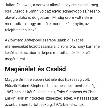
Julian Fellowes, a sorozat alkotója, így emlékezett meg
róla: „Maggie Smith volt az egyik legnagyobb színésznő,
akivel valaha is dolgoztam. Mindig öröm volt neki írni,
mert tudtam, hogy amit ő elmond a képernyőn, az
felejthetetlen lesz.”
A
Downton Abbey
-beli szerepe újabb díjakat és
elismeréseket hozott számára, bizonyítva, hogy karrierje
késői szakaszában is képes maradt a nézők szívét
megérinteni.
Magánélet és Család
Maggie Smith életében két jelentős házasság volt.
Először Robert Stephens brit színészhez ment feleségül
1967-ben, és két fiuk született, Toby Stephens és Chris
Larkin, akik mindketten színészek lettek. A házasságuk
azonban nem tartott sokáig, 1975-ben elváltak.