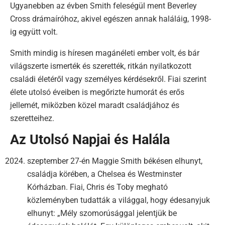
Ugyanebben az évben Smith feleségül ment Beverley
Cross drámaíróhoz, akivel egészen annak haláláig, 1998-
ig együtt volt.
Smith mindig is híresen magánéleti ember volt, és bár
világszerte ismerték és szerették, ritkán nyilatkozott
családi életéről vagy személyes kérdésekről. Fiai szerint
élete utolsó éveiben is megőrizte humorát és erős
jellemét, miközben közel maradt családjához és
szeretteihez.
Az Utolsó Napjai és Halála
szeptember 27-én Maggie Smith békésen elhunyt,
családja körében, a Chelsea és Westminster
Kórházban. Fiai, Chris és Toby megható
közleményben tudatták a világgal, hogy édesanyjuk
elhunyt: „Mély szomorúsággal jelentjük be