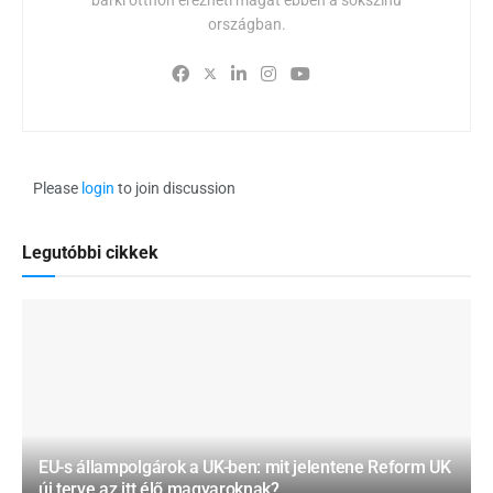
országban.
Please
login
to join discussion
Legutóbbi cikkek
EU-s állampolgárok a UK-ben: mit jelentene Reform UK
új terve az itt élő magyaroknak?