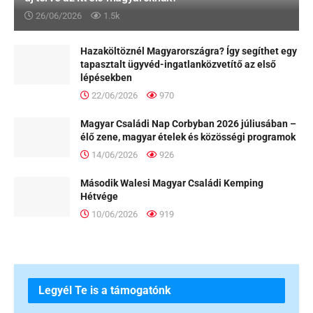
26/06/2026
1.5k
Hazaköltöznél Magyarországra? Így segíthet egy
tapasztalt ügyvéd-ingatlanközvetítő az első
lépésekben
22/06/2026
970
Magyar Családi Nap Corbyban 2026 júliusában –
élő zene, magyar ételek és közösségi programok
14/06/2026
926
Második Walesi Magyar Családi Kemping
Hétvége
10/06/2026
919
Legyél Te is a támogatónk