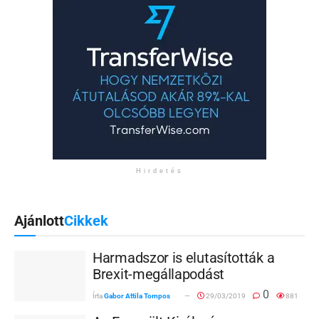
Hirdetés
Ajánlott
Cikkek
Harmadszor is elutasították a
Brexit-megállapodást
0
Írta
Gabor Attila Tompos
29/03/2019
881