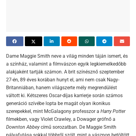
Dame Maggie Smith neve a világ minden táján ismert, és
a színház, valamint a filmvászon egyik legkiemelkedőbb
alakjaként tartják számon. A brit színésznő szeptember
27-én, 89 éves korában hunyt el, ami nem csak Nagy-
Britanniában, hanem világszerte mély megrendülést
váltott ki. Kétszeres Oscar-díjas karrierje során számos
generáció szívébe lopta be magát olyan ikonikus
szerepekkel, mint McGalagony professzor a
Harry Potter
filmekben, vagy Violet Crawley, a Dowager grófnő a
Downton Abbey
című sorozatban. De Maggie Smith
pályafutása sokkal többről szólt, mint a vásznon betöltött