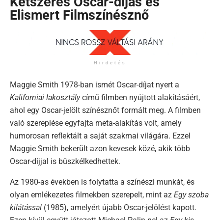
Kétszeres Oscar-díjas és
Elismert Filmszínésznő
Hirdetés
Maggie Smith 1978-ban ismét Oscar-díjat nyert a
Kaliforniai lakosztály
című filmben nyújtott alakításáért,
ahol egy Oscar-jelölt színésznőt formált meg. A filmben
való szereplése egyfajta meta-alakítás volt, amely
humorosan reflektált a saját szakmai világára. Ezzel
Maggie Smith bekerült azon kevesek közé, akik több
Oscar-díjjal is büszkélkedhettek.
Az 1980-as években is folytatta a színészi munkát, és
olyan emlékezetes filmekben szerepelt, mint az
Egy szoba
kilátással
(1985), amelyért újabb Oscar-jelölést kapott.