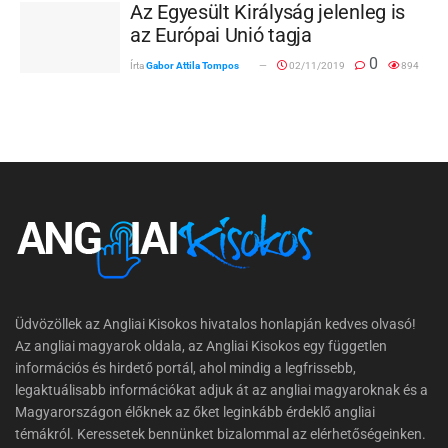
Az Egyesült Királyság jelenleg is
az Európai Unió tagja
0
Írta
Gabor Attila Tompos
02/11/2019
894
Üdvözöllek az Angliai Kisokos hivatalos honlapján kedves olvasó!
Az angliai magyarok oldala, az Angliai Kisokos egy független
információs és hirdető portál, ahol mindig a legfrissebb,
legaktuálisabb információkat adjuk át az angliai magyaroknak és a
Magyarországon élőknek az őket leginkább érdeklő angliai
témákról. Keressetek bennünket bizalommal az elérhetőségeinken.