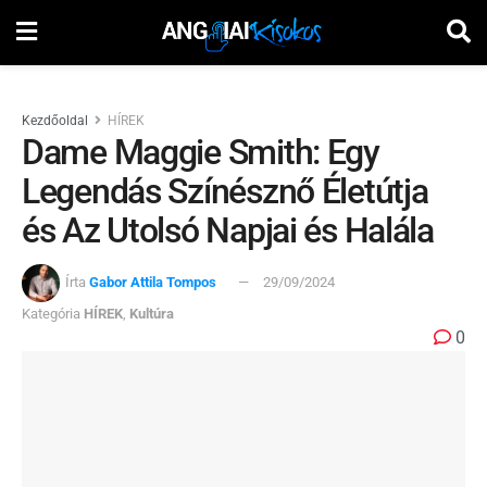
Kezdőoldal
HÍREK
Dame Maggie Smith: Egy
Legendás Színésznő Életútja
és Az Utolsó Napjai és Halála
Írta
Gabor Attila Tompos
29/09/2024
Kategória
HÍREK
,
Kultúra
0