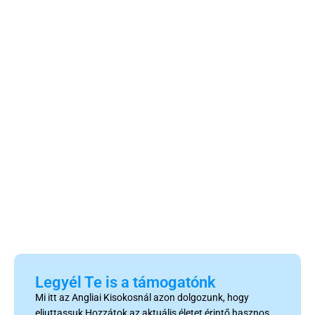
Legyél Te is a támogatónk
Mi itt az Angliai Kisokosnál azon dolgozunk, hogy
eljuttassuk Hozzátok az aktuális életet érintő hasznos