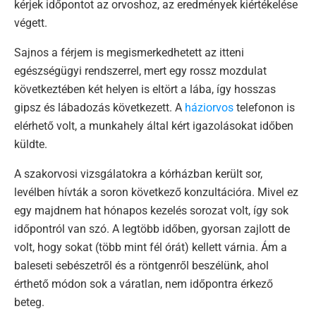
kérjek időpontot az orvoshoz, az eredmények kiértékelése
végett.
Sajnos a férjem is megismerkedhetett az itteni
egészségügyi rendszerrel, mert egy rossz mozdulat
következtében két helyen is eltört a lába, így hosszas
gipsz és lábadozás következett. A
háziorvos
telefonon is
elérhető volt, a munkahely által kért igazolásokat időben
küldte.
A szakorvosi vizsgálatokra a kórházban került sor,
levélben hívták a soron következő konzultációra. Mivel ez
egy majdnem hat hónapos kezelés sorozat volt, így sok
időpontról van szó. A legtöbb időben, gyorsan zajlott de
volt, hogy sokat (több mint fél órát) kellett várnia. Ám a
baleseti sebészetről és a röntgenről beszélünk, ahol
érthető módon sok a váratlan, nem időpontra érkező
beteg.