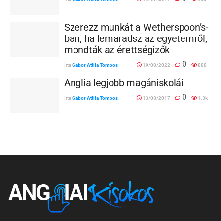
Szerezz munkát a Wetherspoon’s-
ban, ha lemaradsz az egyetemről,
mondták az érettségizők
0
Írta
Gabor Attila Tompos
19/08/2022
888
Anglia legjobb magániskolái
0
Írta
Gabor Attila Tompos
13/08/2017
1.3k