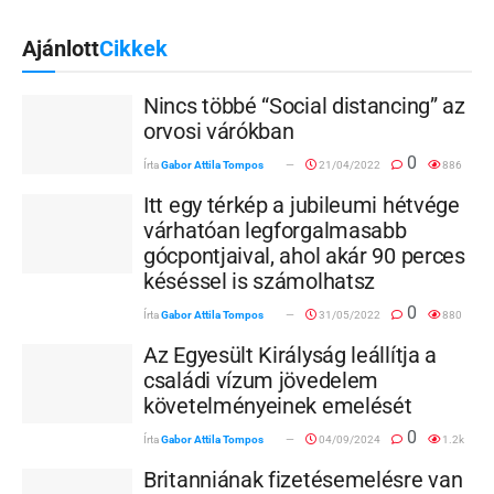
Ajánlott
Cikkek
Nincs többé “Social distancing” az
orvosi várókban
0
Írta
Gabor Attila Tompos
21/04/2022
886
Itt egy térkép a jubileumi hétvége
várhatóan legforgalmasabb
gócpontjaival, ahol akár 90 perces
késéssel is számolhatsz
0
Írta
Gabor Attila Tompos
31/05/2022
880
Az Egyesült Királyság leállítja a
családi vízum jövedelem
követelményeinek emelését
0
Írta
Gabor Attila Tompos
04/09/2024
1.2k
Britanniának fizetésemelésre van