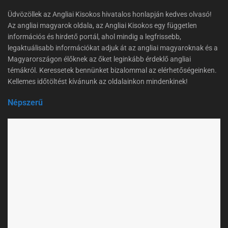
Üdvözöllek az Angliai Kisokos hivatalos honlapján kedves olvasó!
Az angliai magyarok oldala, az Angliai Kisokos egy független
információs és hirdető portál, ahol mindig a legfrissebb,
legaktuálisabb információkat adjuk át az angliai magyaroknak és a
Magyarországon élőknek az őket leginkább érdeklő angliai
témákról. Keressetek bennünket bizalommal az elérhetőségeinken.
Kellemes időtöltést kívánunk az oldalainkon mindenkinek!
Népszerű