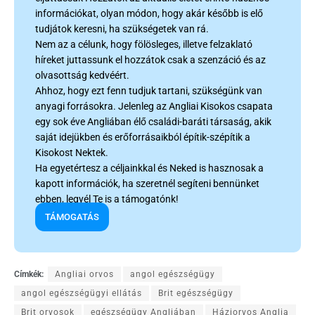
információkat, olyan módon, hogy akár később is elő
tudjátok keresni, ha szükségetek van rá.
Nem az a célunk, hogy fölösleges, illetve felzaklató
híreket juttassunk el hozzátok csak a szenzáció és az
olvasottság kedvéért.
Ahhoz, hogy ezt fenn tudjuk tartani, szükségünk van
anyagi forrásokra. Jelenleg az Angliai Kisokos csapata
egy sok éve Angliában élő családi-baráti társaság, akik
saját idejükben és erőforrásaikból építik-szépítik a
Kisokost Nektek.
Ha egyetértesz a céljainkkal és Neked is hasznosak a
kapott információk, ha szeretnél segíteni bennünket
ebben, legyél Te is a támogatónk!
TÁMOGATÁS
Címkék:
Angliai orvos
angol egészségügy
angol egészségügyi ellátás
Brit egészségügy
Brit orvosok
egészségügy Angliában
Háziorvos Anglia