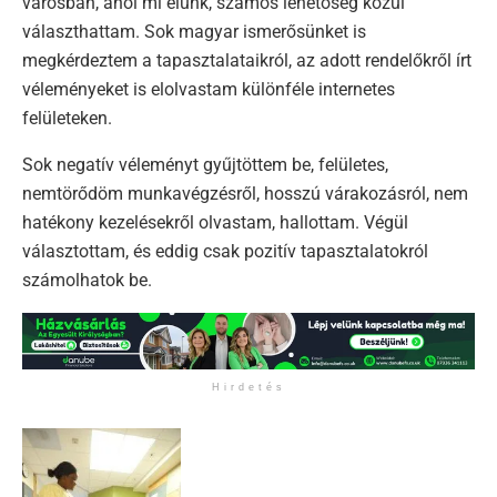
városban, ahol mi élünk, számos lehetőség közül
választhattam. Sok magyar ismerősünket is
megkérdeztem a tapasztalataikról, az adott rendelőkről írt
véleményeket is elolvastam különféle internetes
felületeken.
Sok negatív véleményt gyűjtöttem be, felületes,
nemtörődöm munkavégzésről, hosszú várakozásról, nem
hatékony kezelésekről olvastam, hallottam. Végül
választottam, és eddig csak pozitív tapasztalatokról
számolhatok be.
Hirdetés