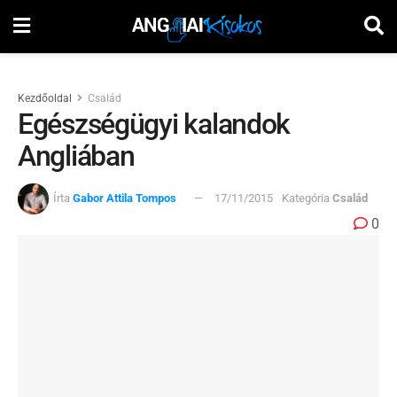
Kezdőoldal
Család
Egészségügyi kalandok
Angliában
Írta
Gabor Attila Tompos
17/11/2015
Kategória
Család
0