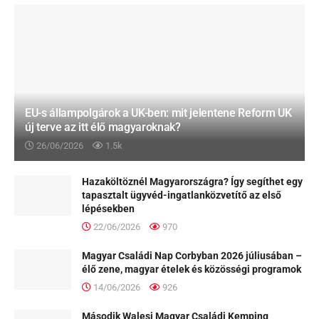
EU-s állampolgárok a UK-ben: mit jelentene Reform UK
új terve az itt élő magyaroknak?
26/06/2026
1.5k
Hazaköltöznél Magyarországra? Így segíthet egy
tapasztalt ügyvéd-ingatlanközvetítő az első
lépésekben
22/06/2026
970
Magyar Családi Nap Corbyban 2026 júliusában –
élő zene, magyar ételek és közösségi programok
14/06/2026
926
Második Walesi Magyar Családi Kemping