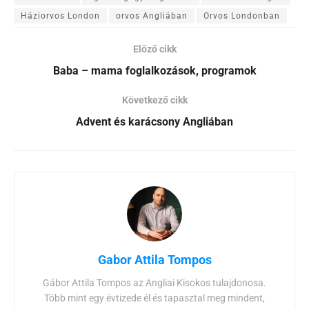
Háziorvos London
orvos Angliában
Orvos Londonban
Előző cikk
Baba – mama foglalkozások, programok
Következő cikk
Advent és karácsony Angliában
Gabor Attila Tompos
Gábor Attila Tompos az Angliai Kisokos tulajdonosa.
Több mint egy évtizede él és tapasztal meg mindent,