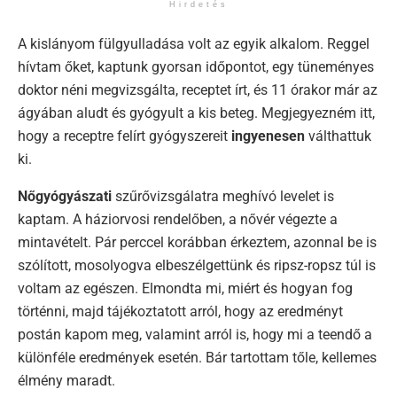
Hirdetés
A kislányom fülgyulladása volt az egyik alkalom. Reggel
hívtam őket, kaptunk gyorsan időpontot, egy tüneményes
doktor néni megvizsgálta, receptet írt, és 11 órakor már az
ágyában aludt és gyógyult a kis beteg. Megjegyezném itt,
hogy a receptre felírt gyógyszereit
ingyenesen
válthattuk
ki.
Nőgyógyászati
szűrővizsgálatra meghívó levelet is
kaptam. A háziorvosi rendelőben, a nővér végezte a
mintavételt. Pár perccel korábban érkeztem, azonnal be is
szólított, mosolyogva elbeszélgettünk és ripsz-ropsz túl is
voltam az egészen. Elmondta mi, miért és hogyan fog
történni, majd tájékoztatott arról, hogy az eredményt
postán kapom meg, valamint arról is, hogy mi a teendő a
különféle eredmények esetén. Bár tartottam tőle, kellemes
élmény maradt.