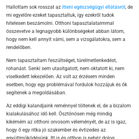
Hallottam sok rosszat az
itteni egészségügyi ellátásról
, de
mi egyelőre ezeket tapasztaltuk, így ezekről tudok
hitelesen beszámolni. Otthoni tapasztalataimmal
összevetve a legnagyobb különbségeket abban látom,
hogy nem kell annyit várni, sem a vizsgálatokra, sem a
rendelőben.
Nem tapasztaltam feszültséget, türelmetlenkedést,
rohanást. Senki sem utasítgatott, nem oktatott ki, nem
viselkedett lekezelően. Az volt az érzésem minden
esetben, hogy egy problémával fordulok hozzájuk és ők
segítenek a megoldásában.
Az eddigi kalandjaink reménnyel töltenek el, de a bizalom
kialakulásához idő kell. Ösztönösen még mindig
kikérném az otthoni orvosom véleményét, de az is igaz,
hogy ő egy ritka jó szakember és évtizedes az
együttműködésünk. Itt is és otthon is nehéz dolog