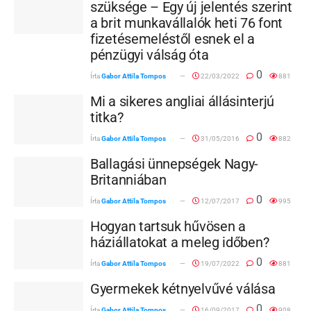
szüksége – Egy új jelentés szerint
a brit munkavállalók heti 76 font
fizetésemeléstől esnek el a
pénzügyi válság óta
0
Írta
Gabor Attila Tompos
22/03/2022
881
Mi a sikeres angliai állásinterjú
titka?
0
Írta
Gabor Attila Tompos
31/05/2016
882
Ballagási ünnepségek Nagy-
Britanniában
0
Írta
Gabor Attila Tompos
12/07/2017
995
Hogyan tartsuk hűvösen a
háziállatokat a meleg időben?
0
Írta
Gabor Attila Tompos
19/07/2022
881
Gyermekek kétnyelvűvé válása
0
Írta
Gabor Attila Tompos
16/09/2017
908