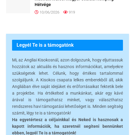
Hétvége
10/06/2026
919
Legyél Te is a támogatónk
Mi, az Angliai Kisokosnál, azon dolgozunk, hogy eljuttassuk
hozzátok az aktuális és hasznos információkat, amelyekre
szükségetek lehet. Célunk, hogy értékes tartalommal
szolgáljunk. A Kisokos csapata lelkes emberekből áll, akik
Angliában élve saját idejüket és erőforrásaikat fektetik bele
a projektbe. Ha értékelted a munkánkat, akár egy kávé
árával is támogathatsz minket, vagy választhatsz
rendszeres havi támogatási lehetőséget is. Minden segítség
számít, légy te is a támogatónk!
Ha egyetértesz a céljainkkal és Neked is hasznosak a
kapott információk, ha szeretnél segíteni bennünket
ebben, legyél Te is a támogatónk!