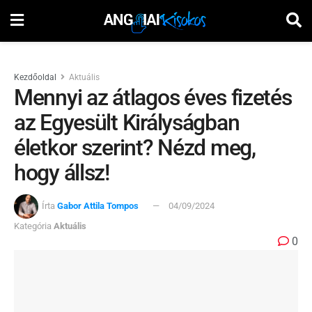
Kezdőoldal
Aktuális
Mennyi az átlagos éves fizetés
az Egyesült Királyságban
életkor szerint? Nézd meg,
hogy állsz!
Írta
Gabor Attila Tompos
04/09/2024
Kategória
Aktuális
0