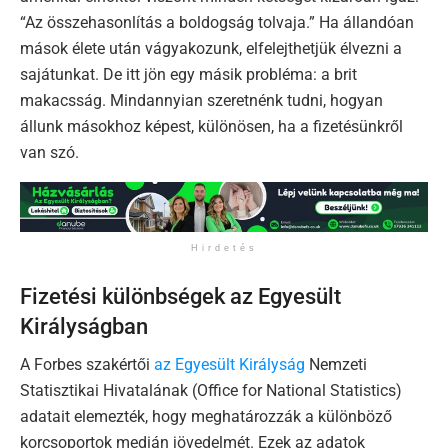
“Az összehasonlítás a boldogság tolvaja.” Ha állandóan
mások élete után vágyakozunk, elfelejthetjük élvezni a
sajátunkat. De itt jön egy másik probléma: a brit
makacsság. Mindannyian szeretnénk tudni, hogyan
állunk másokhoz képest, különösen, ha a fizetésünkről
van szó.
Hirdetés
Fizetési különbségek az Egyesült
Királyságban
A Forbes szakértői
az Egyesült Királyság
Nemzeti
Statisztikai Hivatalának (Office for National Statistics)
adatait elemezték, hogy meghatározzák a különböző
korcsoportok medián jövedelmét. Ezek az adatok