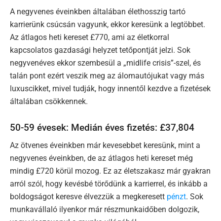
A negyvenes éveinkben általában élethosszig tartó
karrierünk csúcsán vagyunk, ekkor keresünk a legtöbbet.
Az átlagos heti kereset £770, ami az életkorral
kapcsolatos gazdasági helyzet tetőpontját jelzi. Sok
negyvenéves ekkor szembesül a „midlife crisis”-szel, és
talán pont ezért veszik meg az álomautójukat vagy más
luxuscikket, mivel tudják, hogy innentől kezdve a fizetések
általában csökkennek.
50-59 évesek: Medián éves fizetés: £37,804
Az ötvenes éveinkben már kevesebbet keresünk, mint a
negyvenes éveinkben, de az átlagos heti kereset még
mindig £720 körül mozog. Ez az életszakasz már gyakran
arról szól, hogy kevésbé törődünk a karrierrel, és inkább a
boldogságot keresve élvezzük a megkeresett
pénzt
. Sok
munkavállaló ilyenkor már részmunkaidőben dolgozik,