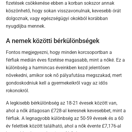
fizetések csökkenése ebben a korban sokszor annak
köszönhető, hogy sokan visszavonulnak, kevesebb órát
dolgoznak, vagy egészségügyi okokból korábban
nyugdíjba mennek.
A nemek közötti bérkülönbségek
Fontos megjegyezni, hogy minden korcsoportban a
férfiak medián éves fizetése magasabb, mint a nőké. Ez a
különbség a harmincas éveinkben kezd jelentősen
növekedni, amikor sok nő pályafutása megszakad, mert
gondoskodniuk kell a gyermekeikről vagy az idős
rokonokról.
A legkisebb bérkülönbség az 18-21 évesek között van,
ahol a nők átlagosan £728-al keresnek kevesebbet, mint a
férfiak. A legnagyobb különbség az 50-59 évesek és a 60
év felettiek között található, ahol a nők évente £7,176-al