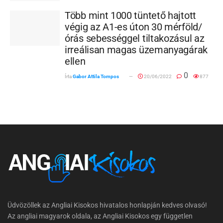
Több mint 1000 tüntető hajtott
végig az A1-es úton 30 mérföld/
órás sebességgel tiltakozásul az
irreálisan magas üzemanyagárak
ellen
0
Írta
Gabor Attila Tompos
20/06/2022
877
Üdvözöllek az Angliai Kisokos hivatalos honlapján kedves olvasó!
Az angliai magyarok oldala, az Angliai Kisokos egy független