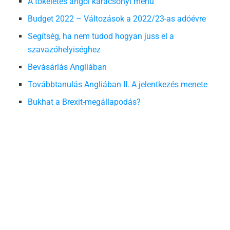
A tökéletes angol karácsonyi menü
Budget 2022 – Változások a 2022/23-as adóévre
Segítség, ha nem tudod hogyan juss el a
szavazóhelyiséghez
Bevásárlás Angliában
Továbbtanulás Angliában II. A jelentkezés menete
Bukhat a Brexit-megállapodás?