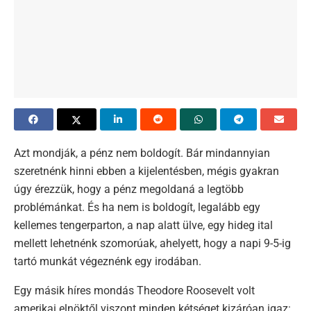
Azt mondják, a pénz nem boldogít. Bár mindannyian
szeretnénk hinni ebben a kijelentésben, mégis gyakran
úgy érezzük, hogy a pénz megoldaná a legtöbb
problémánkat. És ha nem is boldogít, legalább egy
kellemes tengerparton, a nap alatt ülve, egy hideg ital
mellett lehetnénk szomorúak, ahelyett, hogy a napi 9-5-ig
tartó munkát végeznénk egy irodában.
Egy másik híres mondás Theodore Roosevelt volt
amerikai elnöktől viszont minden kétséget kizáróan igaz: