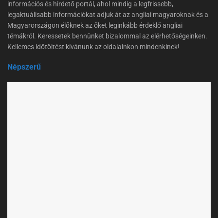
információs és hirdető portál, ahol mindig a legfrissebb,
legaktuálisabb információkat adjuk át az angliai magyaroknak és a
Magyarországon élőknek az őket leginkább érdeklő angliai
témákról. Keressetek bennünket bizalommal az elérhetőségeinken.
Kellemes időtöltést kívánunk az oldalainkon mindenkinek!
Népszerű