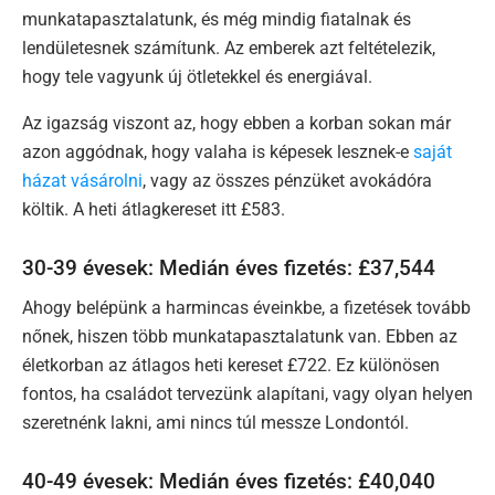
munkatapasztalatunk, és még mindig fiatalnak és
lendületesnek számítunk. Az emberek azt feltételezik,
hogy tele vagyunk új ötletekkel és energiával.
Az igazság viszont az, hogy ebben a korban sokan már
azon aggódnak, hogy valaha is képesek lesznek-e
saját
házat vásárolni
, vagy az összes pénzüket avokádóra
költik. A heti átlagkereset itt £583.
30-39 évesek: Medián éves fizetés: £37,544
Ahogy belépünk a harmincas éveinkbe, a fizetések tovább
nőnek, hiszen több munkatapasztalatunk van. Ebben az
életkorban az átlagos heti kereset £722. Ez különösen
fontos, ha családot tervezünk alapítani, vagy olyan helyen
szeretnénk lakni, ami nincs túl messze Londontól.
40-49 évesek: Medián éves fizetés: £40,040