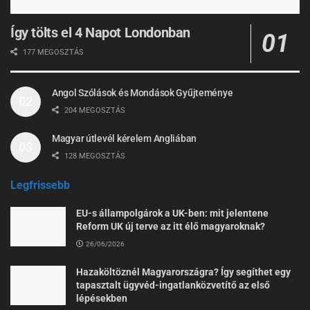
Így tölts el 4 Napot Londonban
177 MEGOSZTÁS
Angol Szólások és Mondások Gyűjteménye
204 MEGOSZTÁS
Magyar útlevél kérelem Angliában
128 MEGOSZTÁS
Legfrissebb
EU-s állampolgárok a UK-ben: mit jelentene
Reform UK új terve az itt élő magyaroknak?
26/06/2026
Hazaköltöznél Magyarországra? Így segíthet egy
tapasztalt ügyvéd-ingatlanközvetítő az első
lépésekben