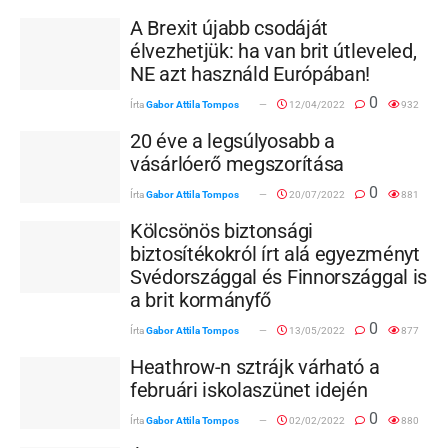
A Brexit újabb csodáját
élvezhetjük: ha van brit útleveled,
NE azt használd Európában!
0
Írta
Gabor Attila Tompos
12/04/2022
932
20 éve a legsúlyosabb a
vásárlóerő megszorítása
0
Írta
Gabor Attila Tompos
20/07/2022
881
Kölcsönös biztonsági
biztosítékokról írt alá egyezményt
Svédországgal és Finnországgal is
a brit kormányfő
0
Írta
Gabor Attila Tompos
13/05/2022
877
Heathrow-n sztrájk várható a
februári iskolaszünet idején
0
Írta
Gabor Attila Tompos
02/02/2022
880