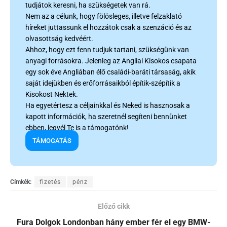
tudjátok keresni, ha szükségetek van rá.
Nem az a célunk, hogy fölösleges, illetve felzaklató
híreket juttassunk el hozzátok csak a szenzáció és az
olvasottság kedvéért.
Ahhoz, hogy ezt fenn tudjuk tartani, szükségünk van
anyagi forrásokra. Jelenleg az Angliai Kisokos csapata
egy sok éve Angliában élő családi-baráti társaság, akik
saját idejükben és erőforrásaikból építik-szépítik a
Kisokost Nektek.
Ha egyetértesz a céljainkkal és Neked is hasznosak a
kapott információk, ha szeretnél segíteni bennünket
ebben, legyél Te is a támogatónk!
TÁMOGATÁS
Címkék:
fizetés
pénz
Előző cikk
Fura Dolgok Londonban hány ember fér el egy BMW-