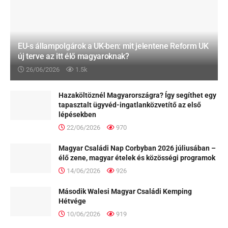
EU-s állampolgárok a UK-ben: mit jelentene Reform UK
új terve az itt élő magyaroknak?
26/06/2026
1.5k
Hazaköltöznél Magyarországra? Így segíthet egy
tapasztalt ügyvéd-ingatlanközvetítő az első
lépésekben
22/06/2026
970
Magyar Családi Nap Corbyban 2026 júliusában –
élő zene, magyar ételek és közösségi programok
14/06/2026
926
Második Walesi Magyar Családi Kemping
Hétvége
10/06/2026
919