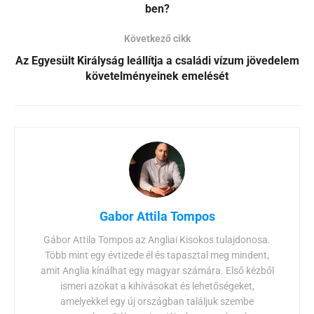
ben?
Következő cikk
Az Egyesült Királyság leállítja a családi vízum jövedelem
követelményeinek emelését
Gabor Attila Tompos
Gábor Attila Tompos az Angliai Kisokos tulajdonosa.
Több mint egy évtizede él és tapasztal meg mindent,
amit Anglia kínálhat egy magyar számára. Első kézből
ismeri azokat a kihívásokat és lehetőségeket,
amelyekkel egy új országban találjuk szembe