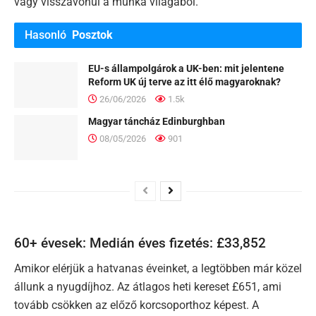
vagy visszavonul a munka világából.
Hasonló
Posztok
EU-s állampolgárok a UK-ben: mit jelentene
Reform UK új terve az itt élő magyaroknak?
26/06/2026
1.5k
Magyar táncház Edinburghban
08/05/2026
901
60+ évesek: Medián éves fizetés: £33,852
Amikor elérjük a hatvanas éveinket, a legtöbben már közel
állunk a nyugdíjhoz. Az átlagos heti kereset £651, ami
tovább csökken az előző korcsoporthoz képest. A