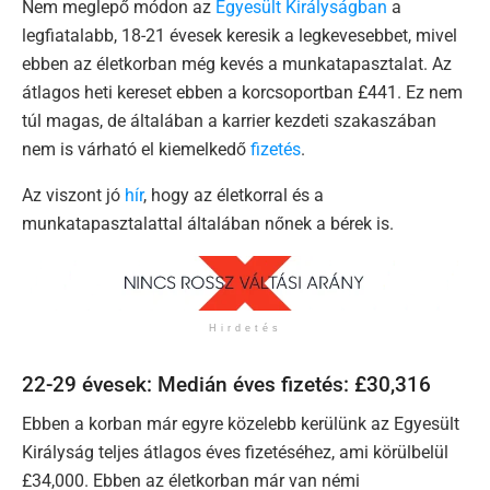
Nem meglepő módon az
Egyesült Királyságban
a
legfiatalabb, 18-21 évesek keresik a legkevesebbet, mivel
ebben az életkorban még kevés a munkatapasztalat. Az
átlagos heti kereset ebben a korcsoportban £441. Ez nem
túl magas, de általában a karrier kezdeti szakaszában
nem is várható el kiemelkedő
fizetés
.
Az viszont jó
hír
, hogy az életkorral és a
munkatapasztalattal általában nőnek a bérek is.
Hirdetés
22-29 évesek: Medián éves fizetés: £30,316
Ebben a korban már egyre közelebb kerülünk az Egyesült
Királyság teljes átlagos éves fizetéséhez, ami körülbelül
£34,000. Ebben az életkorban már van némi