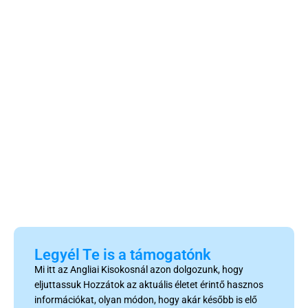
Legyél Te is a támogatónk
Mi itt az Angliai Kisokosnál azon dolgozunk, hogy
eljuttassuk Hozzátok az aktuális életet érintő hasznos
információkat, olyan módon, hogy akár később is elő