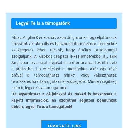
Legyél Te is a támogatónk
Mi, az Angliai Kisokosnál, azon dolgozunk, hogy eljuttassuk
hozzátok az aktuális és hasznos információkat, amelyekre
szükségetek lehet. Célunk, hogy értékes tartalommal
szolgáljunk. A Kisokos csapata lelkes emberekből áll, akik
Angliában élve saját idejüket és erőforrásaikat fektetik bele
a projektbe. Ha értékelted a munkánkat, akár egy kávé
árával is támogathatsz minket, vagy választhatsz
rendszeres havi támogatási lehetőséget is. Minden segítség
számít, légy te is a támogatónk!
Ha egyetértesz a céljainkkal és Neked is hasznosak a
kapott információk, ha szeretnél segíteni bennünket
ebben, legyél Te is a támogatónk!
TÁMOGATÓI LINK