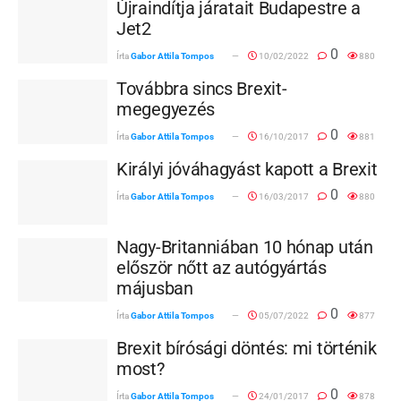
Újraindítja járatait Budapestre a
Jet2
0
Írta
Gabor Attila Tompos
10/02/2022
880
Továbbra sincs Brexit-
megegyezés
0
Írta
Gabor Attila Tompos
16/10/2017
881
Királyi jóváhagyást kapott a Brexit
0
Írta
Gabor Attila Tompos
16/03/2017
880
Nagy-Britanniában 10 hónap után
először nőtt az autógyártás
májusban
0
Írta
Gabor Attila Tompos
05/07/2022
877
Brexit bírósági döntés: mi történik
most?
0
Írta
Gabor Attila Tompos
24/01/2017
878